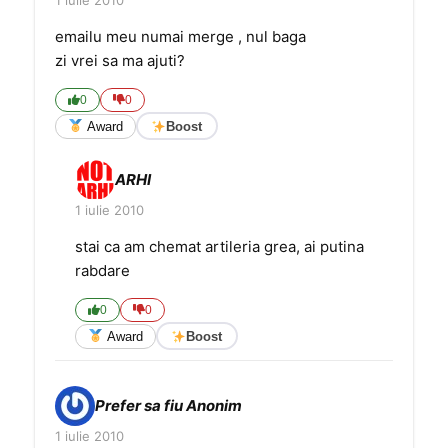
1 iulie 2010
emailu meu numai merge , nul baga
zi vrei sa ma ajuti?
0
0
Award
Boost
ARHI
1 iulie 2010
stai ca am chemat artileria grea, ai putina
rabdare
0
0
Award
Boost
Prefer sa fiu Anonim
1 iulie 2010