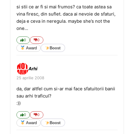
si stii ce ar fi si mai frumos? ca toate astea sa
vina firesc, din suflet. daca ai nevoie de sfaturi,
deja e ceva in neregula. maybe she’s not the
one…
0
0
Award
Boost
Arhi
25 aprilie 2008
da, dar altfel cum si-ar mai face sfatuitorii banii
sau arhi traficul?
:))
0
0
Award
Boost