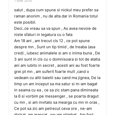
1 iulie 2010
salut , dupa cum spune si nickul meu prefer sa
raman anonim , nu de alta dar in Romania totul
este posibil.
Deci..ce vreau sa va spun , As avea nevoie de
niste sfaturi in legatura cu o fata
Am 18 ani , am trecut cls 12 , ce pot spune
despre mn , Sunt un tip timid , de treaba (asa
cred) , iubesc animalele si am o inima buna , De
3 ani sunt in cls cu o domnisoara si tot de atatia
ani am iubito in secret , acesti ani au fost foarte
grei pt mn , am suferit foarte mult ,cand o
vedeam cu altii baietii sau cand ma jignea, De la
timp un am inceput sa ma satur si m-am bagat
in seama cu ea , ce sa zic stam pana dimineata
la 6 si vorbim pe messenger , se poarta dragut
cu mn , si am invitato sa mearga cu mn in oras ,
Ce pot sa zic am petrecut ceva ore , ne-am
distrat, am mancat , ne-am plimbat , Am fost