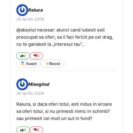
Raluca
26 aprilie 2008
@absolut necesar: atunci cand iubesti esti
preocupat sa oferi, sa il faci fericit pe cel drag,
nu te gandesti la „interesul tau”..
0
0
Award
Boost
Misoginul
26 aprilie 2008
Raluca, si daca oferi totul, esti indus in eroare
sa oferi totul, si nu primesti nimic in schimb?
sau primesti cel mult un sut in fund?
0
0