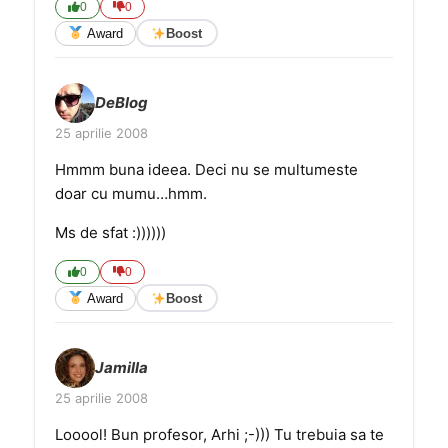
0
0
Award
Boost
DeBlog
25 aprilie 2008
Hmmm buna ideea. Deci nu se multumeste
doar cu mumu…hmm.
Ms de sfat :))))))
0
0
Award
Boost
Jamilla
25 aprilie 2008
Looool! Bun profesor, Arhi ;-))) Tu trebuia sa te