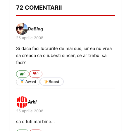
72 COMENTARII
DeBlog
25 aprilie 2008
Si daca faci lucrurile de mai sus, iar ea nu vrea
sa creada ca o iubesti sincer, ce ar trebui sa
faci?
0
0
Award
Boost
Arhi
25 aprilie 2008
sa o futi mai bine…