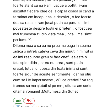
foarte atent cu ea i-am luat ce a poftit , i-am
ascultat fiecare idee de la cap la coada si cand a
terminat am inceput sa le dezolvt , o fac foarte
des sa rada ,m-am jucat putin cu parul ei , imi
povesteste despre fostii ei prieteni , o fost cea
mai frumoasa zii din viata mea , Inca ii mai simt
parfumu:X.
Dilema mea e ca ea nu prea ma baga in seama
,adica o intreb cateva ceva din minut in minut si
ea imi raspunde greu si fara chef , ea este o
fata splendida , iar eu nu prea , sunt putin
uratel, totusi o iubesc din toata inima si sunt
foarte sigur de aceste sentimente , dar nu stiu
cum sa i le impartasesc , VOi ce credeti? va rog
frumos sa ma ajutati si pe mn , stiu ca am scris
ditamai romanul ,Multumesc din Suflet
0
0