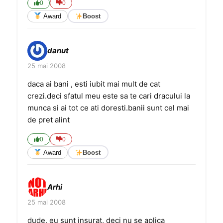
0
0
Award
Boost
danut
25 mai 2008
daca ai bani , esti iubit mai mult de cat
crezi.deci sfatul meu este sa te cari dracului la
munca si ai tot ce ati doresti.banii sunt cel mai
de pret alint
0
0
Award
Boost
Arhi
25 mai 2008
dude, eu sunt insurat, deci nu se aplica