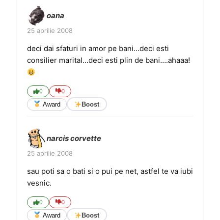
oana
25 aprilie 2008
deci dai sfaturi in amor pe bani…deci esti
consilier marital…deci esti plin de bani….ahaaa!
0
0
Award
Boost
narcis corvette
25 aprilie 2008
sau poti sa o bati si o pui pe net, astfel te va iubi
vesnic.
0
0
Award
Boost