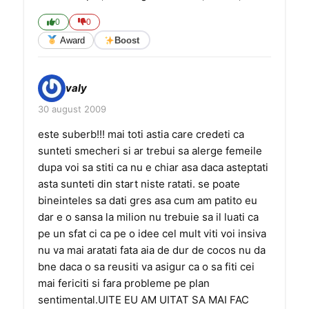
0
0
Award
Boost
valy
30 august 2009
este suberb!!! mai toti astia care credeti ca
sunteti smecheri si ar trebui sa alerge femeile
dupa voi sa stiti ca nu e chiar asa daca asteptati
asta sunteti din start niste ratati. se poate
bineinteles sa dati gres asa cum am patito eu
dar e o sansa la milion nu trebuie sa il luati ca
pe un sfat ci ca pe o idee cel mult viti voi insiva
nu va mai aratati fata aia de dur de cocos nu da
bne daca o sa reusiti va asigur ca o sa fiti cei
mai fericiti si fara probleme pe plan
sentimental.UITE EU AM UITAT SA MAI FAC