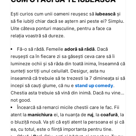
Eşti curios cum unii oameni reuşesc să
iubească
şi
să fie iubiţi chiar dacă se aştern ani peste ei? Simplu.
Uite câteva ponturi masculine, pentru a face ca
relaţia voastră să dureze.
Fă-o să râdă. Femeile
adoră să râdă
. Dacă
reuşeşti ca în fiecare zi sa găseşti ceva care să îi
lumineze ochii şi să râda din toată inima, înseamnă că
sunteţi sortiţi unul celuilalt. Desigur, asta nu
inseamnă că trebuie să te trezesti la 7 dimineaţa si să
incepi să cauţi glume, că nu e
stand up comedy
.
Chestia asta trebuie să vină din inimă. Dacă nu vine…
not good.
Încearcă să remarci micile chestii care le fac. Fii
atent la
manichiura
ei, la nuanţa de
ruj
, la
coafură
, la
o bluziţă nouă. Va şti că eşti atent la persoana ei şi că
ea, cu totul, este o fiinţă importanta pentru tine.