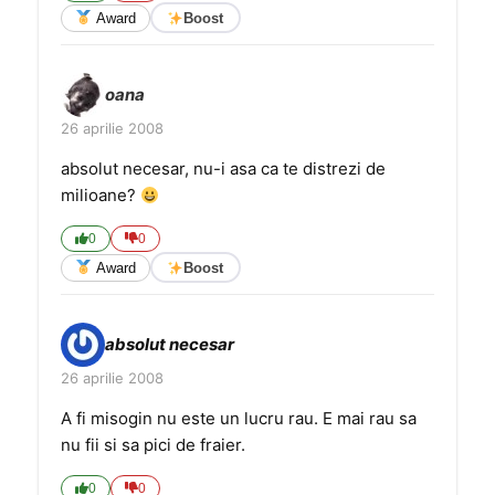
Award
Boost
oana
26 aprilie 2008
absolut necesar, nu-i asa ca te distrezi de
milioane?
0
0
Award
Boost
absolut necesar
26 aprilie 2008
A fi misogin nu este un lucru rau. E mai rau sa
nu fii si sa pici de fraier.
0
0