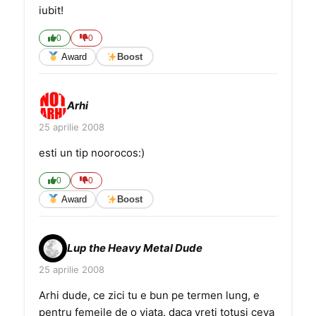
iubit!
0
0
Award
Boost
Arhi
25 aprilie 2008
esti un tip noorocos:)
0
0
Award
Boost
Lup the Heavy Metal Dude
25 aprilie 2008
Arhi dude, ce zici tu e bun pe termen lung, e
pentru femeile de o viata. daca vreti totusi ceva