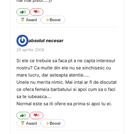
hai mai pisoi….:))
0
0
Award
Boost
absolut necesar
26 aprilie 2008
Si ele ce trebuie sa faca pt a ne capta interesul
nostru? Ca multe din ele nu se sinchisesc cu
mare lucru, dar asteapta atentie…..
Unele nu merita nimic. Mai intai ar fi de discutat
ce ofera femeia barbatului si apoi cum sa o faci
sa te iubeasca….
Normal este sa iti ofere ea prima si apoi tu ei.
0
0
Award
Boost