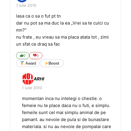
1 iulie 2010
lasa ca o sa o fut pt tn
dar nu pot sa ma duc la ea „Vrei sa te culci cu
mn?”
nu frate , eu vreau sa ma placa atata tot , zimi
un sfat ce draq sa fac
0
0
Award
Boost
ARHI
1 iulie 2010
momentan inca nu intelegi o chestie. o
femeie nu te place daca nu o futi, e simplu.
femeile sunt cel mai simplu animal de pe
pamant. au nevoie de pula si de bunastare
materiala. si nu au nevoie de pompalai care