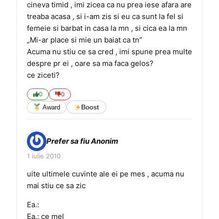
cineva timid , imi zicea ca nu prea iese afara are
treaba acasa , si i-am zis si eu ca sunt la fel si
femeie si barbat in casa la mn , si cica ea la mn
„Mi-ar place si mie un baiat ca tn”
Acuma nu stiu ce sa cred , imi spune prea multe
despre pr ei , oare sa ma faca gelos?
ce ziceti?
0
0
Award
Boost
Prefer sa fiu Anonim
1 iulie 2010
uite ultimele cuvinte ale ei pe mes , acuma nu
mai stiu ce sa zic
Ea.:
Ea.: ce mel