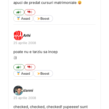
apuci de predat cursuri matrimoniale
0
0
Award
Boost
Arhi
25 aprilie 2008
poate nu e tarziu sa incep
:))
0
0
Award
Boost
danni
25 aprilie 2008
checked, checked, checked! yupeeee! sunt