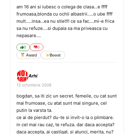
am 16 ani si iubesc o colega de clasa…e ffff
frumoasa,blonda cu ochii albastrii…..o ube ffff
mult…..insa…ea nu stie!!!! ce sa fac….mi-e frica
sa nu refuze….si dupaia sa ma priveasca cu
nepasare….
0
0
Award
Boost
Arhi
13 octombrie 2008
bogdan, sa iti zic un secret. femeile, cu cat sunt
mai frumoase, cu atat sunt mai singure, cel
putin la varsta ta.
ce ai de pierdut? du-te si invit-o la o plimbare.
in cel mai rau caz, te refuza. dar daca accepta?
daca accepta, ai castigat. si atunci, merita, nu?