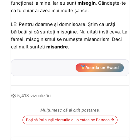
funcţionat la mine. Iar eu sunt
misogin
. Gândeşte-te
că tu chiar ai avea mai multe şanse.
LE: Pentru doamne şi domnişoare. Ştim ca urâţi
bărbaţii şi că sunteţi misogine. Nu uitaţi insă ceva. La
femei, misoginismul se numeşte misandrism. Deci
cel mult sunteţi
misandre
.
Acorda un Award
5,418 vizualizări
Mulțumesc că ai citit postarea.
Poți să îmi susții eforturile cu o cafea pe Patreon