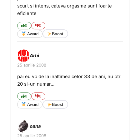
scurt si intens, cateva orgasme sunt foarte
eficiente
0
0
Award
Boost
Arhi
25 aprilie 2008
pai eu vb de la inaltimea celor 33 de ani, nu ptr
20 si-un numar…
0
0
Award
Boost
oana
25 aprilie 2008