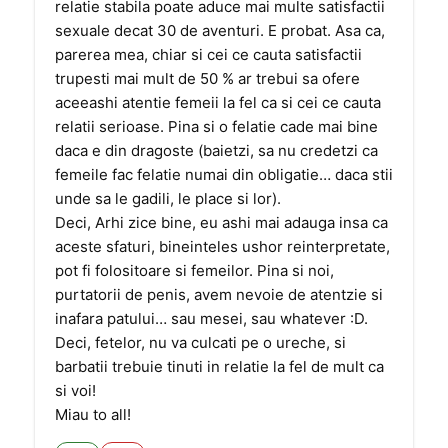
relatie stabila poate aduce mai multe satisfactii
sexuale decat 30 de aventuri. E probat. Asa ca,
parerea mea, chiar si cei ce cauta satisfactii
trupesti mai mult de 50 % ar trebui sa ofere
aceeashi atentie femeii la fel ca si cei ce cauta
relatii serioase. Pina si o felatie cade mai bine
daca e din dragoste (baietzi, sa nu credetzi ca
femeile fac felatie numai din obligatie… daca stii
unde sa le gadili, le place si lor).
Deci, Arhi zice bine, eu ashi mai adauga insa ca
aceste sfaturi, bineinteles ushor reinterpretate,
pot fi folositoare si femeilor. Pina si noi,
purtatorii de penis, avem nevoie de atentzie si
inafara patului… sau mesei, sau whatever :D.
Deci, fetelor, nu va culcati pe o ureche, si
barbatii trebuie tinuti in relatie la fel de mult ca
si voi!
Miau to all!