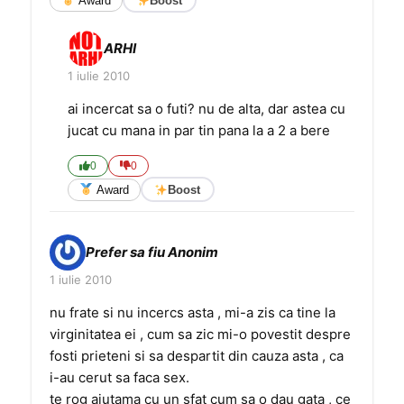
Award
Boost
ARHI
1 iulie 2010
ai incercat sa o futi? nu de alta, dar astea cu
jucat cu mana in par tin pana la a 2 a bere
0
0
Award
Boost
Prefer sa fiu Anonim
1 iulie 2010
nu frate si nu incercs asta , mi-a zis ca tine la
virginitatea ei , cum sa zic mi-o povestit despre
fosti prieteni si sa despartit din cauza asta , ca
i-au cerut sa faca sex.
te rog ajutama cu un sfat cum sa o dau gata , ce