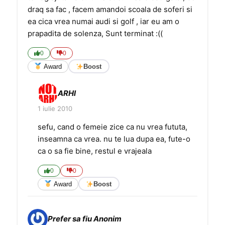
draq sa fac , facem amandoi scoala de soferi si
ea cica vrea numai audi si golf , iar eu am o
prapadita de solenza, Sunt terminat :((
0
0
Award
Boost
ARHI
1 iulie 2010
sefu, cand o femeie zice ca nu vrea fututa,
inseamna ca vrea. nu te lua dupa ea, fute-o
ca o sa fie bine, restul e vrajeala
0
0
Award
Boost
Prefer sa fiu Anonim