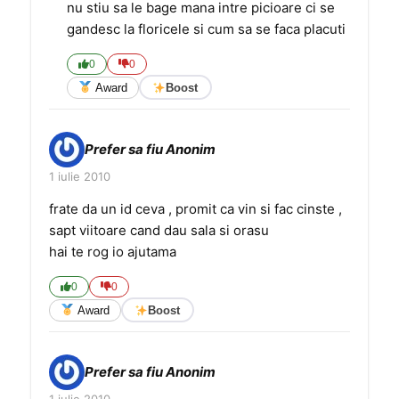
nu stiu sa le bage mana intre picioare ci se
gandesc la floricele si cum sa se faca placuti
0
0
Award
Boost
Prefer sa fiu Anonim
1 iulie 2010
frate da un id ceva , promit ca vin si fac cinste ,
sapt viitoare cand dau sala si orasu
hai te rog io ajutama
0
0
Award
Boost
Prefer sa fiu Anonim