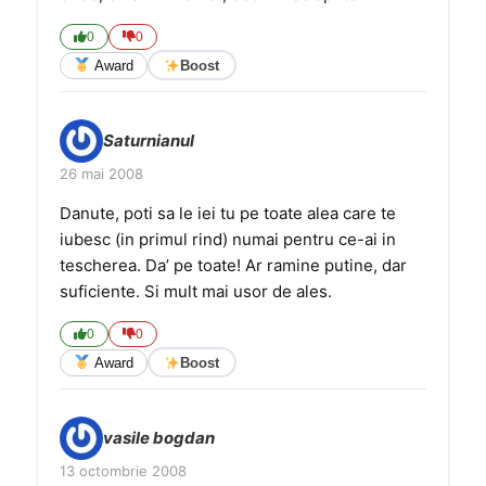
0
0
Award
Boost
Saturnianul
26 mai 2008
Danute, poti sa le iei tu pe toate alea care te
iubesc (in primul rind) numai pentru ce-ai in
tescherea. Da’ pe toate! Ar ramine putine, dar
suficiente. Si mult mai usor de ales.
0
0
Award
Boost
vasile bogdan
13 octombrie 2008