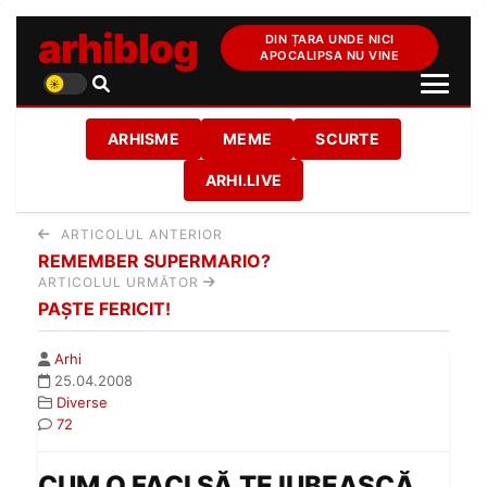
arhiblog
DIN ȚARA UNDE NICI
APOCALIPSA NU VINE
ARHISME
MEME
SCURTE
ARHI.LIVE
ARTICOLUL ANTERIOR
REMEMBER SUPERMARIO?
ARTICOLUL URMĂTOR
PAŞTE FERICIT!
Arhi
25.04.2008
Diverse
72
CUM O FACI SĂ TE IUBEASCĂ