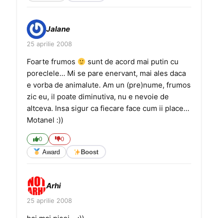
Jalane
25 aprilie 2008
Foarte frumos
sunt de acord mai putin cu
poreclele… Mi se pare enervant, mai ales daca
e vorba de animalute. Am un (pre)nume, frumos
zic eu, il poate diminutiva, nu e nevoie de
altceva. Insa sigur ca fiecare face cum ii place…
Motanel :))
0
0
Award
Boost
Arhi
25 aprilie 2008