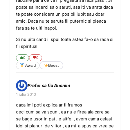
rabdare pana ce va fi pregatita sa faca pasul. Si
poate sa incerci sa o saruti, asa iti va arata daca
te poate considera un posibil iubit sau doar
amic. Daca nu te saruta fii puternic si pleaca
fara sa te uiti inapoi.
Si nu uita cand ii spui toate astea fa-o sa rada si
fii spiritual!
0
0
Award
Boost
Prefer sa fiu Anonim
1 iulie 2010
daca imi poti explica ar fi frumos
deci cum sa va spun , ea nu e firea aia care sa
se bage usor in pat , e altfel , avem cama celasi
idei si planuri de viitor , ea mi-a spus ca vrea pe