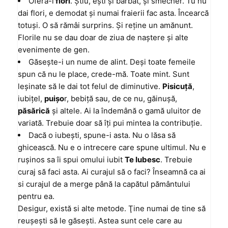
Oferă-i
flori
. Ştiu, eşti şi bărbat, şi smecher. Tu nu
dai flori, e demodat şi numai fraierii fac asta. Încearcă
totuşi. O să rămâi surprins. Şi reţine un amănunt.
Florile nu se dau doar de ziua de naştere şi alte
evenimente de gen.
Găseşte-i un nume de alint. Deşi toate femeile
spun că nu le place, crede-mă. Toate mint. Sunt
leşinate să le dai tot felul de diminutive.
Pisicuţă
,
iubiţel,
puişo
r, bebiţă sau, de ce nu, găinuşă,
păsărică
şi altele. Ai la îndemână o gamă uluitor de
variată. Trebuie doar să îţi pui mintea la contribuţie.
Dacă o iubeşti, spune-i asta. Nu o lăsa să
ghicească. Nu e o intrecere care spune ultimul. Nu e
ruşinos sa îi spui omului iubit
Te Iubesc
. Trebuie
curaj să faci asta. Ai curajul să o faci? Înseamnă ca ai
si curajul de a merge până la capătul pământului
pentru ea.
Desigur, există si alte metode. Ţine numai de tine să
reuşeşti să le găseşti. Astea sunt cele care au