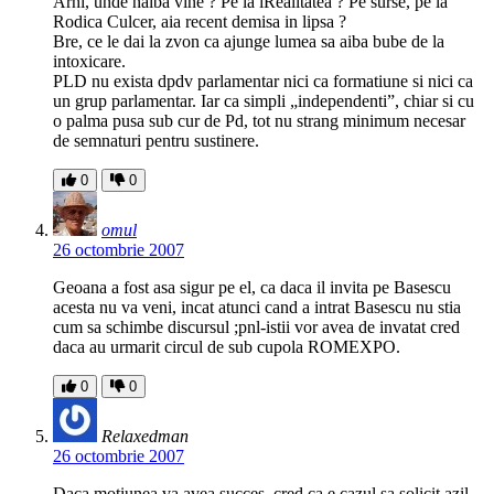
Arhi, unde naiba vine ? Pe la iRealitatea ? Pe surse, pe la
Rodica Culcer, aia recent demisa in lipsa ?
Bre, ce le dai la zvon ca ajunge lumea sa aiba bube de la
intoxicare.
PLD nu exista dpdv parlamentar nici ca formatiune si nici ca
un grup parlamentar. Iar ca simpli „independenti”, chiar si cu
o palma pusa sub cur de Pd, tot nu strang minimum necesar
de semnaturi pentru sustinere.
0
0
omul
26 octombrie 2007
Geoana a fost asa sigur pe el, ca daca il invita pe Basescu
acesta nu va veni, incat atunci cand a intrat Basescu nu stia
cum sa schimbe discursul ;pnl-istii vor avea de invatat cred
daca au urmarit circul de sub cupola ROMEXPO.
0
0
Relaxedman
26 octombrie 2007
Daca motiunea va avea succes, cred ca e cazul sa solicit azil