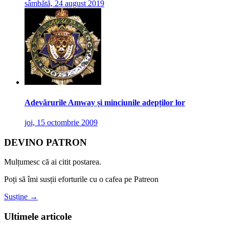
sâmbătă, 24 august 2019
Adevărurile Amway și minciunile adepților lor
joi, 15 octombrie 2009
DEVINO PATRON
Mulțumesc că ai citit postarea.
Poți să îmi susții eforturile cu o cafea pe Patreon
Susține →
Ultimele articole