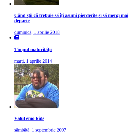
Când știi că trebuie să îți asumi pierderile și să mergi mai
departe
duminică, 1 aprilie 2018
Timpul maturității
marți, 1 aprilie 2014
Valul emo-kids
sâmbătă, 1 septembrie 2007