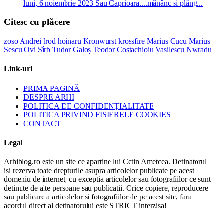
luni, 6 noiembrie 2023
Sau Caprioara....mănânc si plâng...
Citesc cu plăcere
zoso
Andrei
Irod
hoinaru
Kronwurst
krossfire
Marius Cucu
Marius
Sescu
Ovi Sîrb
Tudor Galoș
Teodor Costachioiu
Vasilescu
Nwradu
Link-uri
PRIMA PAGINĂ
DESPRE ARHI
POLITICA DE CONFIDENȚIALITATE
POLITICA PRIVIND FISIERELE COOKIES
CONTACT
Legal
Arhiblog.ro este un site ce apartine lui Cetin Ametcea. Detinatorul
isi rezerva toate drepturile asupra articolelor publicate pe acest
domeniu de internet, cu exceptia articolelor sau fotografiilor ce sunt
detinute de alte persoane sau publicatii. Orice copiere, reproducere
sau publicare a articolelor si fotografiilor de pe acest site, fara
acordul direct al detinatorului este STRICT interzisa!