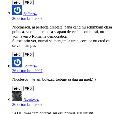
0
0
Solitarul
26 octombrie 2007
Nicolaescu, ai perfecta dreptate, pana cand nu schimbam clasa
politica, sa o intinerim, sa scapam de vechii comunisti, nu
vom avea o Romanie democratica.
Si asta prin vot, numai sa mergem la urne, ceea ce nu cred ca
se va intampla.
0
0
Solitarul
26 octombrie 2007
Nicolescu – te-am botezat, trebuie sa dau un miel:)))
0
0
Nicolescu
26 octombrie 2007
:)) Da, m-ai cam botezat, nu esti primul, stai linistit…