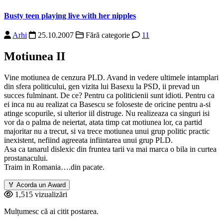
Busty teen playing live with her nipples
Arhi
25.10.2007
Fără categorie
11
Motiunea II
Vine motiunea de cenzura PLD. Avand in vedere ultimele intamplari
din sfera politicului, gen vizita lui Basexu la PSD, ii prevad un
succes fulminant. De ce? Pentru ca politicienii sunt idioti. Pentru ca
ei inca nu au realizat ca Basescu se foloseste de oricine pentru a-si
atinge scopurile, si ulterior iil distruge. Nu realizeaza ca singuri isi
vor da o palma de neiertat, atata timp cat motiunea lor, ca partid
majoritar nu a trecut, si va trece motiunea unui grup politic practic
inexistent, nefiind agreeata infiintarea unui grup PLD.
Asa ca tanarul dislexic din fruntea tarii va mai marca o bila in curtea
prostanacului.
Traim in Romania….din pacate.
🏅
Acorda un Award
1,515 vizualizări
Mulțumesc că ai citit postarea.