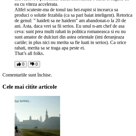
ea cu viteza accelerata.
Altfel scuteste-ma de tonul tau hei-rupist si incearca sa
produci o solutie fezabila (ca sa pari baiat inteligent). Retorica
de genul: ” haideti sa ne haidem” am abandonat-o la 20 de
ani. Asta, daca vrei sa fii serios. Eu unul n-am chef de asa
ceva: sunt prea multi rahati in politica romaneasca si eu nu
sunt amator de dulciuri din astea orientale (imi deranjeaza
cariile; in plus nici nu merita sa fie luati in serios). Ca orice
rahati, merita sa se traga apa peste ei.
That’s all folks.
0
0
Comentariile sunt închise.
Cele mai citite articole