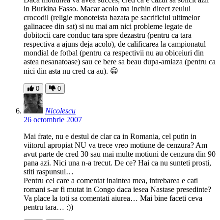
in Burkina Fasso. Macar acolo ma inchin direct zeului
crocodil (religie monoteista bazata pe sacrificiul ultimelor
galinacee din sat) si nu mai am nici probleme legate de
dobitocii care conduc tara spre dezastru (pentru ca tara
respectiva a ajuns deja acolo), de calificarea la campionatul
mondial de fotbal (pentru ca respectivii nu au obiceiuri din
astea nesanatoase) sau ce bere sa beau dupa-amiaza (pentru ca
nici din asta nu cred ca au). 😀
0
0
Nicolescu
26 octombrie 2007
Mai frate, nu e destul de clar ca in Romania, cel putin in
viitorul apropiat NU va trece vreo motiune de cenzura? Am
avut parte de cred 30 sau mai multe motiuni de cenzura din 90
pana azi. Nici una n-a trecut. De ce? Hai ca nu sunteti prosti,
stiti raspunsul…
Pentru cel care a comentat inaintea mea, intrebarea e cati
romani s-ar fi mutat in Congo daca iesea Nastase presedinte?
Va place la toti sa comentati aiurea… Mai bine faceti ceva
pentru tara… :))