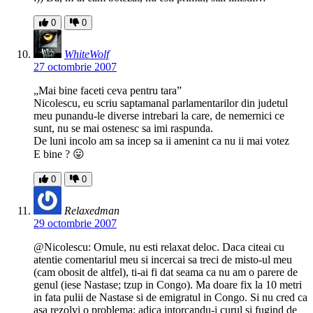
0
0
WhiteWolf
27 octombrie 2007
„Mai bine faceti ceva pentru tara”
Nicolescu, eu scriu saptamanal parlamentarilor din judetul
meu punandu-le diverse intrebari la care, de nemernici ce
sunt, nu se mai ostenesc sa imi raspunda.
De luni incolo am sa incep sa ii amenint ca nu ii mai votez
E bine ? 😛
0
0
Relaxedman
29 octombrie 2007
@Nicolescu: Omule, nu esti relaxat deloc. Daca citeai cu
atentie comentariul meu si incercai sa treci de misto-ul meu
(cam obosit de altfel), ti-ai fi dat seama ca nu am o parere de
genul (iese Nastase; tzup in Congo). Ma doare fix la 10 metri
in fata pulii de Nastase si de emigratul in Congo. Si nu cred ca
asa rezolvi o problema: adica intorcandu-i curul si fugind de