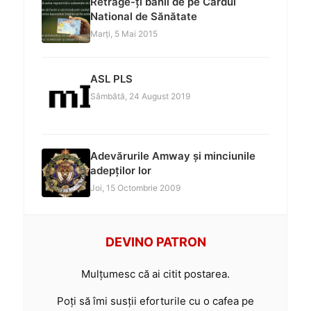
Retrage-ți banii de pe Cardul
National de Sănătate
Marți, 5 Mai 2015
ASL PLS
Sâmbătă, 24 August 2019
Adevărurile Amway și minciunile
adepților lor
Joi, 15 Octombrie 2009
DEVINO PATRON
Mulțumesc că ai citit postarea.
Poți să îmi susții eforturile cu o cafea pe