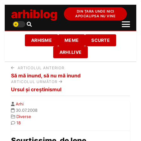
arhiblog
DIN ȚARA UNDE NICI
APOCALIPSA NU VINE
ARHISME
MEME
SCURTE
ARHI.LIVE
ARTICOLUL ANTERIOR
Să mă inund, să nu mă inund
ARTICOLUL URMĂTOR
Ursul şi creştinismul
Arhi
30.07.2008
Diverse
18
Scurtissime, de lene