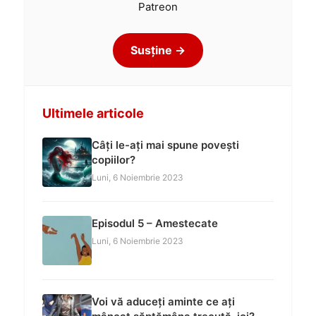
Patreon
Susține →
Ultimele articole
Câți le-ați mai spune povești
copiilor?
Luni, 6 Noiembrie 2023
Episodul 5 – Amestecate
Luni, 6 Noiembrie 2023
Voi vă aduceți aminte ce ați