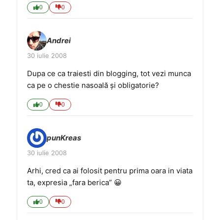
0
0
Andrei
30 iulie 2008
Dupa ce ca traiesti din blogging, tot vezi munca
ca pe o chestie nasoală şi obligatorie?
0
0
punKreas
30 iulie 2008
Arhi, cred ca ai folosit pentru prima oara in viata
ta, expresia „fara berica” 😀
0
0