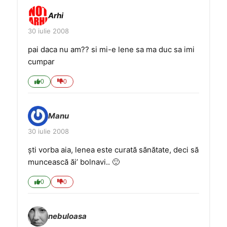
Arhi
30 iulie 2008
pai daca nu am?? si mi-e lene sa ma duc sa imi
cumpar
0
0
Manu
30 iulie 2008
şti vorba aia, lenea este curată sănătate, deci să
muncească ăi’ bolnavi.. 🙂
0
0
nebuloasa