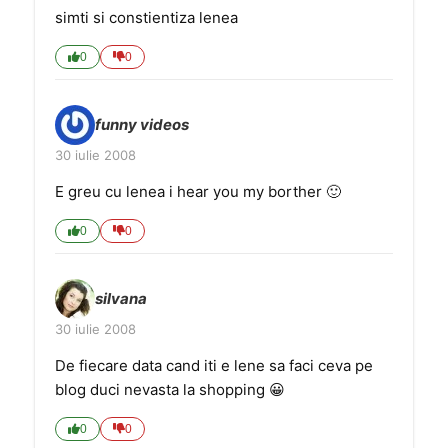
simti si constientiza lenea
0
0
funny videos
30 iulie 2008
E greu cu lenea i hear you my borther 🙂
0
0
silvana
30 iulie 2008
De fiecare data cand iti e lene sa faci ceva pe
blog duci nevasta la shopping 😀
0
0