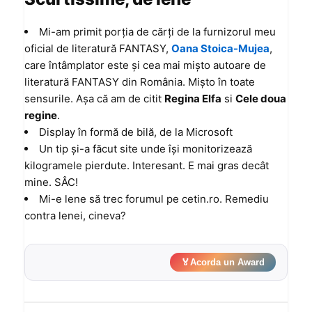
Mi-am primit porţia de cărţi de la furnizorul meu
oficial de literatură FANTASY,
Oana Stoica-Mujea
,
care întâmplator este şi cea mai mişto autoare de
literatură FANTASY din România. Mişto în toate
sensurile. Aşa că am de citit
Regina Elfa
si
Cele doua
regine
.
Display în formă de bilă
, de la Microsoft
Un tip şi-a făcut site unde îşi monitorizează
kilogramele pierdute. Interesant. E mai gras decât
mine. SÂC!
Mi-e lene să trec forumul pe cetin.ro. Remediu
contra lenei, cineva?
🏅
Acorda un Award