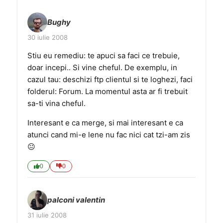
Bughy
30 iulie 2008
Stiu eu remediu: te apuci sa faci ce trebuie,
doar incepi.. Si vine cheful. De exemplu, in
cazul tau: deschizi ftp clientul si te loghezi, faci
folderul: Forum. La momentul asta ar fi trebuit
sa-ti vina cheful.
Interesant e ca merge, si mai interesant e ca
atunci cand mi-e lene nu fac nici cat tzi-am zis
😐
0
0
palconi valentin
31 iulie 2008