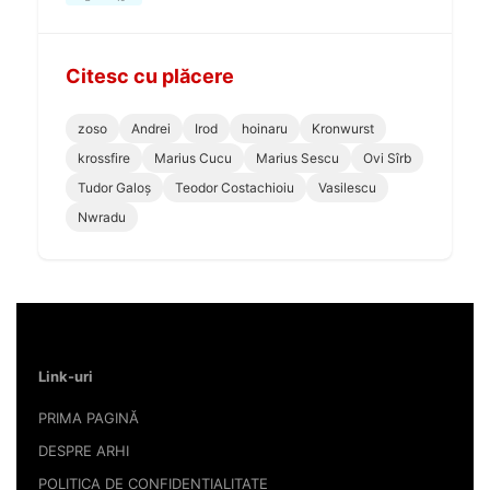
Citesc cu plăcere
zoso
Andrei
Irod
hoinaru
Kronwurst
krossfire
Marius Cucu
Marius Sescu
Ovi Sîrb
Tudor Galoș
Teodor Costachioiu
Vasilescu
Nwradu
Link-uri
PRIMA PAGINĂ
DESPRE ARHI
POLITICA DE CONFIDENȚIALITATE