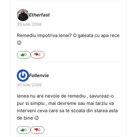
Etherfast
30 iulie 2008
Remediu impotriva lenei? O galeata cu apa rece
😉
0
0
Follenvie
30 iulie 2008
lenea nu are nevoie de remediu , savureaz-o
pur si simplu , mai devreme sau mai tarziu va
interveni ceva care sa te scoata din starea asta
de bine 😉
0
0