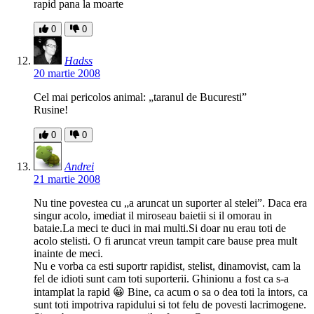
rapid pana la moarte
0
0
Hadss
20 martie 2008
Cel mai pericolos animal: „taranul de Bucuresti”
Rusine!
0
0
Andrei
21 martie 2008
Nu tine povestea cu „a aruncat un suporter al stelei”. Daca era
singur acolo, imediat il miroseau baietii si il omorau in
bataie.La meci te duci in mai multi.Si doar nu erau toti de
acolo stelisti. O fi aruncat vreun tampit care bause prea mult
inainte de meci.
Nu e vorba ca esti suportr rapidist, stelist, dinamovist, cam la
fel de idioti sunt cam toti suporterii. Ghinionu a fost ca s-a
intamplat la rapid 😀 Bine, ca acum o sa o dea toti la intors, ca
sunt toti impotriva rapidului si tot felu de povesti lacrimogene.