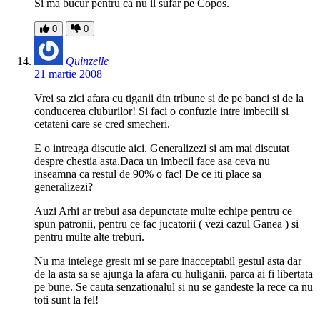
Si ma bucur pentru ca nu il sufar pe Copos.
0
0
Quinzelle
21 martie 2008
Vrei sa zici afara cu tiganii din tribune si de pe banci si de la
conducerea cluburilor! Si faci o confuzie intre imbecili si
cetateni care se cred smecheri.
E o intreaga discutie aici. Generalizezi si am mai discutat
despre chestia asta.Daca un imbecil face asa ceva nu
inseamna ca restul de 90% o fac! De ce iti place sa
generalizezi?
Auzi Arhi ar trebui asa depunctate multe echipe pentru ce
spun patronii, pentru ce fac jucatorii ( vezi cazul Ganea ) si
pentru multe alte treburi.
Nu ma intelege gresit mi se pare inacceptabil gestul asta dar
de la asta sa se ajunga la afara cu huliganii, parca ai fi libertata
pe bune. Se cauta senzationalul si nu se gandeste la rece ca nu
toti sunt la fel!