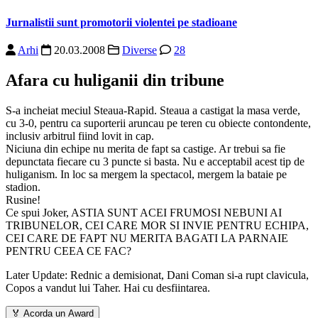
Jurnalistii sunt promotorii violentei pe stadioane
Arhi
20.03.2008
Diverse
28
Afara cu huliganii din tribune
S-a incheiat meciul Steaua-Rapid. Steaua a castigat la masa verde,
cu 3-0, pentru ca suporterii aruncau pe teren cu obiecte contondente,
inclusiv arbitrul fiind lovit in cap.
Niciuna din echipe nu merita de fapt sa castige. Ar trebui sa fie
depunctata fiecare cu 3 puncte si basta. Nu e acceptabil acest tip de
huliganism. In loc sa mergem la spectacol, mergem la bataie pe
stadion.
Rusine!
Ce spui
Joker
, ASTIA SUNT ACEI FRUMOSI NEBUNI AI
TRIBUNELOR, CEI CARE MOR SI INVIE PENTRU ECHIPA,
CEI CARE DE FAPT NU MERITA BAGATI LA PARNAIE
PENTRU CEEA CE FAC?
Later Update: Rednic a demisionat, Dani Coman si-a rupt clavicula,
Copos a vandut lui Taher. Hai cu desfiintarea.
🏅
Acorda un Award