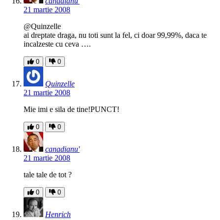
canadianu'
21 martie 2008
@Quinzelle
ai dreptate draga, nu toti sunt la fel, ci doar 99,99%, daca te
incalzeste cu ceva ….
0
0
Quinzelle
21 martie 2008
Mie imi e sila de tine!PUNCT!
0
0
canadianu'
21 martie 2008
tale tale de tot ?
0
0
Henrich