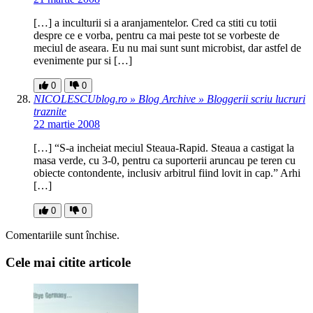
[…] a inculturii si a aranjamentelor. Cred ca stiti cu totii
despre ce e vorba, pentru ca mai peste tot se vorbeste de
meciul de aseara. Eu nu mai sunt sunt microbist, dar astfel de
evenimente pur si […]
0
0
NICOLESCUblog.ro » Blog Archive » Bloggerii scriu lucruri
traznite
22 martie 2008
[…] “S-a incheiat meciul Steaua-Rapid. Steaua a castigat la
masa verde, cu 3-0, pentru ca suporterii aruncau pe teren cu
obiecte contondente, inclusiv arbitrul fiind lovit in cap.” Arhi
[…]
0
0
Comentariile sunt închise.
Cele mai citite articole