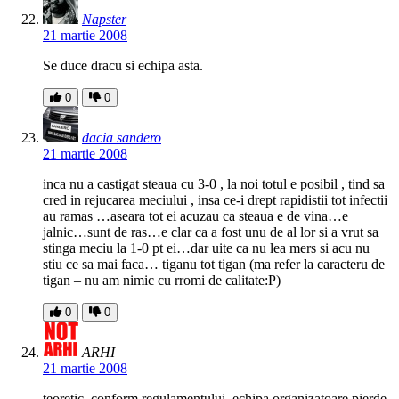
Napster
21 martie 2008
Se duce dracu si echipa asta.
0
0
dacia sandero
21 martie 2008
inca nu a castigat steaua cu 3-0 , la noi totul e posibil , tind sa
cred in rejucarea meciului , insa ce-i drept rapidistii tot infectii
au ramas …aseara tot ei acuzau ca steaua e de vina…e
jalnic…sunt de ras…e clar ca a fost unu de al lor si a vrut sa
stinga meciu la 1-0 pt ei…dar uite ca nu lea mers si acu nu
stiu ce sa mai faca… tiganu tot tigan (ma refer la caracteru de
tigan – nu am nimic cu rromi de calitate:P)
0
0
ARHI
21 martie 2008
teoretic, conform regulamentului, echipa organizatoare pierde