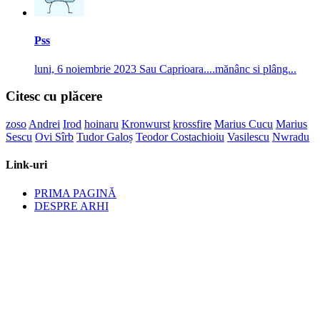
Pss
luni, 6 noiembrie 2023
Sau Caprioara....mănânc si plâng...
Citesc cu plăcere
zoso
Andrei
Irod
hoinaru
Kronwurst
krossfire
Marius Cucu
Marius
Sescu
Ovi Sîrb
Tudor Galoș
Teodor Costachioiu
Vasilescu
Nwradu
Link-uri
PRIMA PAGINĂ
DESPRE ARHI
POLITICA DE CONFIDENȚIALITATE
POLITICA PRIVIND FISIERELE COOKIES
CONTACT
Legal
Arhiblog.ro este un site ce apartine lui Cetin Ametcea. Detinatorul
isi rezerva toate drepturile asupra articolelor publicate pe acest