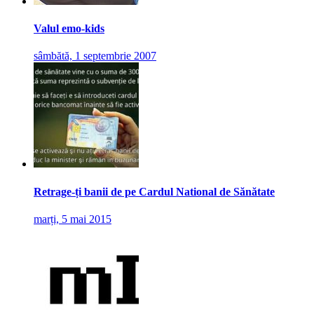
Valul emo-kids
sâmbătă, 1 septembrie 2007
Retrage-ți banii de pe Cardul National de Sănătate
marți, 5 mai 2015