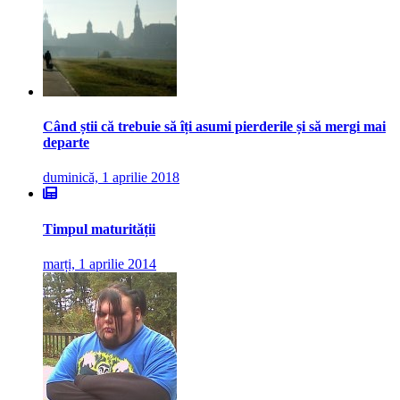
Când știi că trebuie să îți asumi pierderile și să mergi mai
departe
duminică, 1 aprilie 2018
Timpul maturității
marți, 1 aprilie 2014