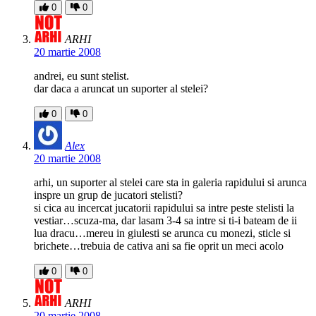
0
0
ARHI
20 martie 2008
andrei, eu sunt stelist.
dar daca a aruncat un suporter al stelei?
0
0
Alex
20 martie 2008
arhi, un suporter al stelei care sta in galeria rapidului si arunca
inspre un grup de jucatori stelisti?
si cica au incercat jucatorii rapidului sa intre peste stelisti la
vestiar…scuza-ma, dar lasam 3-4 sa intre si ti-i bateam de ii
lua dracu…mereu in giulesti se arunca cu monezi, sticle si
brichete…trebuia de cativa ani sa fie oprit un meci acolo
0
0
ARHI
20 martie 2008