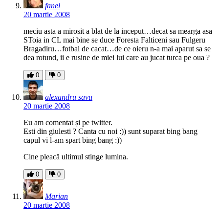
fanel
20 martie 2008
meciu asta a mirosit a blat de la inceput…decat sa mearga asa
SToia in CL mai bine se duce Foresta Falticeni sau Fulgeru
Bragadiru…fotbal de cacat…de ce oieru n-a mai aparut sa se
dea rotund, ii e rusine de miei lui care au jucat turca pe oua ?
0
0
alexandru savu
20 martie 2008
Eu am comentat și pe twitter.
Esti din giulesti ? Canta cu noi :)) sunt suparat bing bang
capul vi l-am spart bing bang :))
Cine pleacă ultimul stinge lumina.
0
0
Marian
20 martie 2008