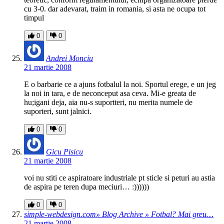
cu 3-0. dar adevarat, traim in romania, si asta ne ocupa tot
timpul
0
0
Andrei Monciu
21 martie 2008
E o barbarie ce a ajuns fotbalul la noi. Sportul erege, e un jeg
la noi in tara, e de neconceput asa ceva. Mi-e greata de
hu;igani deja, aia nu-s suportteri, nu merita numele de
suporteri, sunt jalnici.
0
0
Gicu Pisicu
21 martie 2008
voi nu stiti ce aspiratoare industriale pt sticle si peturi au astia
de aspira pe teren dupa meciuri… :))))))
0
0
simple-webdesign.com» Blog Archive » Fotbal? Mai greu…
21 martie 2008