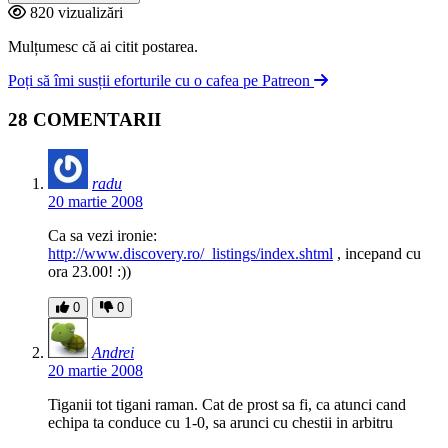
820 vizualizări
Mulțumesc că ai citit postarea.
Poți să îmi susții eforturile cu o cafea pe Patreon
28 COMENTARII
radu
20 martie 2008
Ca sa vezi ironie:
http://www.discovery.ro/_listings/index.shtml
, incepand cu
ora 23.00! :))
0
0
Andrei
20 martie 2008
Tiganii tot tigani raman. Cat de prost sa fi, ca atunci cand
echipa ta conduce cu 1-0, sa arunci cu chestii in arbitru