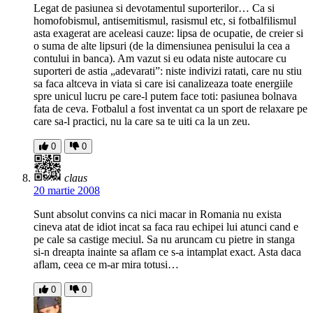
Legat de pasiunea si devotamentul suporterilor… Ca si
homofobismul, antisemitismul, rasismul etc, si fotbalfilismul
asta exagerat are aceleasi cauze: lipsa de ocupatie, de creier si
o suma de alte lipsuri (de la dimensiunea penisului la cea a
contului in banca). Am vazut si eu odata niste autocare cu
suporteri de astia „adevarati”: niste indivizi ratati, care nu stiu
sa faca altceva in viata si care isi canalizeaza toate energiile
spre unicul lucru pe care-l putem face toti: pasiunea bolnava
fata de ceva. Fotbalul a fost inventat ca un sport de relaxare pe
care sa-l practici, nu la care sa te uiti ca la un zeu.
0
0
claus
20 martie 2008
Sunt absolut convins ca nici macar in Romania nu exista
cineva atat de idiot incat sa faca rau echipei lui atunci cand e
pe cale sa castige meciul. Sa nu aruncam cu pietre in stanga
si-n dreapta inainte sa aflam ce s-a intamplat exact. Asta daca
aflam, ceea ce m-ar mira totusi…
0
0