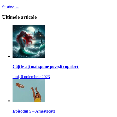
Susține →
Ultimele articole
Câți le-ați mai spune povești copiilor?
luni, 6 noiembrie 2023
Episodul 5 – Amestecate