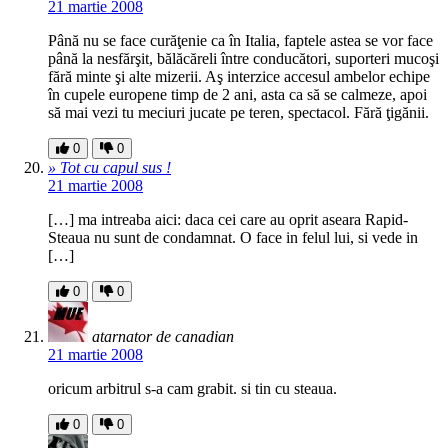
21 martie 2008
Până nu se face curăţenie ca în Italia, faptele astea se vor face
până la nesfărşit, bălăcăreli între conducători, suporteri mucoşi
fără minte şi alte mizerii. Aş interzice accesul ambelor echipe
în cupele europene timp de 2 ani, asta ca să se calmeze, apoi
să mai vezi tu meciuri jucate pe teren, spectacol. Fără ţigănii.
0
0
» Tot cu capul sus !
21 martie 2008
[…] ma intreaba aici: daca cei care au oprit aseara Rapid-
Steaua nu sunt de condamnat. O face in felul lui, si vede in
[…]
0
0
atarnator de canadian
21 martie 2008
oricum arbitrul s-a cam grabit. si tin cu steaua.
0
0