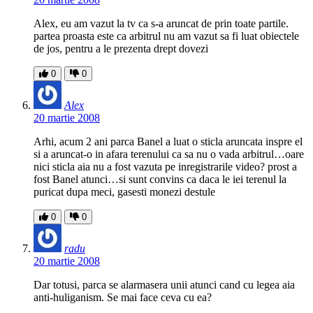
Alex, eu am vazut la tv ca s-a aruncat de prin toate partile.
partea proasta este ca arbitrul nu am vazut sa fi luat obiectele
de jos, pentru a le prezenta drept dovezi
0
0
Alex
20 martie 2008
Arhi, acum 2 ani parca Banel a luat o sticla aruncata inspre el
si a aruncat-o in afara terenului ca sa nu o vada arbitrul…oare
nici sticla aia nu a fost vazuta pe inregistrarile video? prost a
fost Banel atunci…si sunt convins ca daca le iei terenul la
puricat dupa meci, gasesti monezi destule
0
0
radu
20 martie 2008
Dar totusi, parca se alarmasera unii atunci cand cu legea aia
anti-huliganism. Se mai face ceva cu ea?