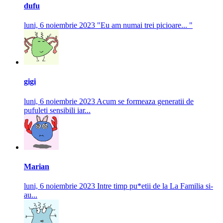
dufu
luni, 6 noiembrie 2023
"Eu am numai trei picioare... "
gigi
luni, 6 noiembrie 2023
Acum se formeaza generatii de
pufuleti sensibili iar...
Marian
luni, 6 noiembrie 2023
Intre timp pu*etii de la La Familia si-
au...