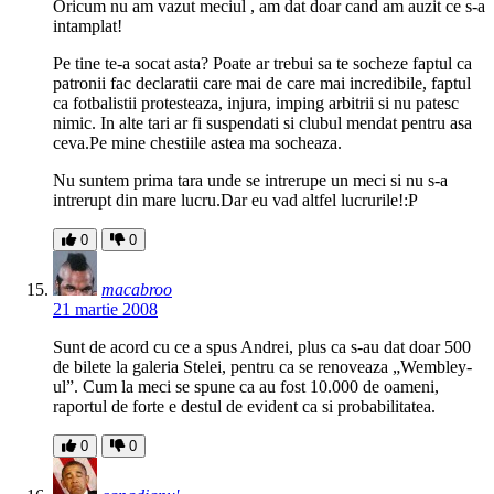
Oricum nu am vazut meciul , am dat doar cand am auzit ce s-a
intamplat!
Pe tine te-a socat asta? Poate ar trebui sa te socheze faptul ca
patronii fac declaratii care mai de care mai incredibile, faptul
ca fotbalistii protesteaza, injura, imping arbitrii si nu patesc
nimic. In alte tari ar fi suspendati si clubul mendat pentru asa
ceva.Pe mine chestiile astea ma socheaza.
Nu suntem prima tara unde se intrerupe un meci si nu s-a
intrerupt din mare lucru.Dar eu vad altfel lucrurile!:P
0
0
macabroo
21 martie 2008
Sunt de acord cu ce a spus Andrei, plus ca s-au dat doar 500
de bilete la galeria Stelei, pentru ca se renoveaza „Wembley-
ul”. Cum la meci se spune ca au fost 10.000 de oameni,
raportul de forte e destul de evident ca si probabilitatea.
0
0