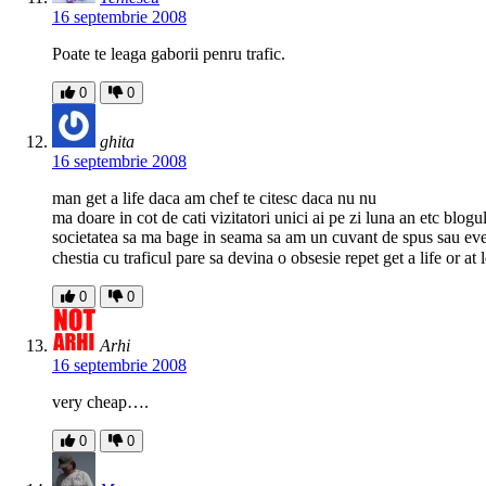
16 septembrie 2008
Poate te leaga gaborii penru trafic.
0
0
ghita
16 septembrie 2008
man get a life daca am chef te citesc daca nu nu
ma doare in cot de cati vizitatori unici ai pe zi luna an etc blogul
societatea sa ma bage in seama sa am un cuvant de spus sau event
chestia cu traficul pare sa devina o obsesie repet get a life or a
0
0
Arhi
16 septembrie 2008
very cheap….
0
0