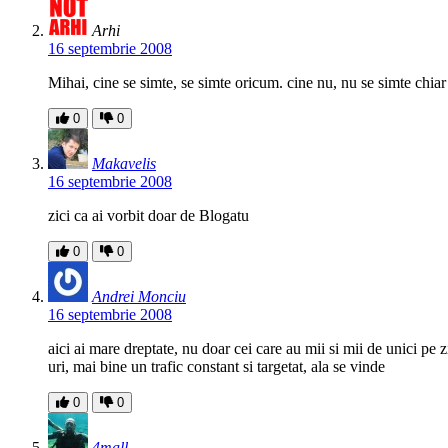
Arhi
16 septembrie 2008
Mihai, cine se simte, se simte oricum. cine nu, nu se simte chiar
0
0
Makavelis
16 septembrie 2008
zici ca ai vorbit doar de Blogatu
0
0
Andrei Monciu
16 septembrie 2008
aici ai mare dreptate, nu doar cei care au mii si mii de unici pe z
uri, mai bine un trafic constant si targetat, ala se vinde
0
0
4mall