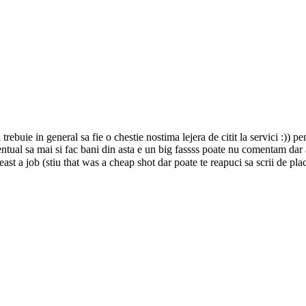
 trebuie in general sa fie o chestie nostima lejera de citit la servici :)) 
ual sa mai si fac bani din asta e un big fassss poate nu comentam dar ai
t least a job (stiu that was a cheap shot dar poate te reapuci sa scrii de 