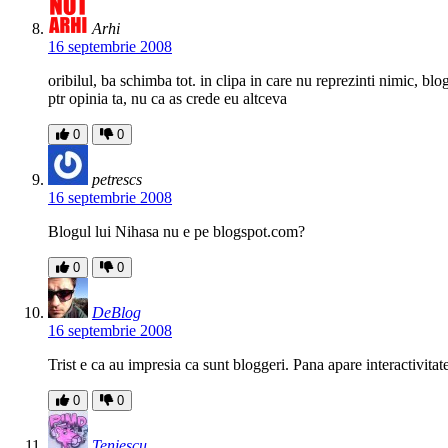
Arhi
16 septembrie 2008
oribilul, ba schimba tot. in clipa in care nu reprezinti nimic, blo
ptr opinia ta, nu ca as crede eu altceva
0
0
petrescs
16 septembrie 2008
Blogul lui Nihasa nu e pe blogspot.com?
0
0
DeBlog
16 septembrie 2008
Trist e ca au impresia ca sunt bloggeri. Pana apare interactivit
0
0
Teniescu