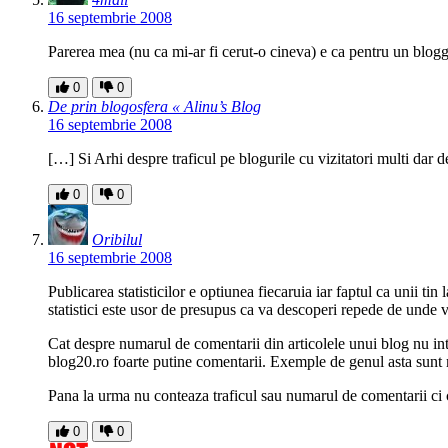
16 septembrie 2008
Parerea mea (nu ca mi-ar fi cerut-o cineva) e ca pentru un blogg
0
0
De prin blogosfera « Alinu’s Blog
16 septembrie 2008
[…] Si Arhi despre traficul pe blogurile cu vizitatori multi dar d
0
0
Oribilul
16 septembrie 2008
Publicarea statisticilor e optiunea fiecaruia iar faptul ca unii tin
statistici este usor de presupus ca va descoperi repede de unde vi
Cat despre numarul de comentarii din articolele unui blog nu in
blog20.ro foarte putine comentarii. Exemple de genul asta sunt 
Pana la urma nu conteaza traficul sau numarul de comentarii ci 
0
0