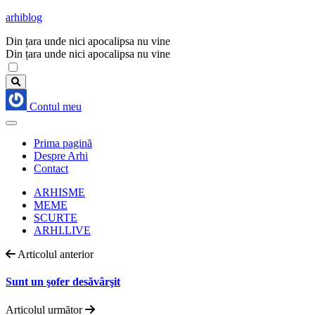
arhiblog
Din țara unde nici apocalipsa nu vine
Din țara unde nici apocalipsa nu vine
Contul meu
Prima pagină
Despre Arhi
Contact
ARHISME
MEME
SCURTE
ARHI.LIVE
Articolul anterior
Sunt un şofer desăvârşit
Articolul următor