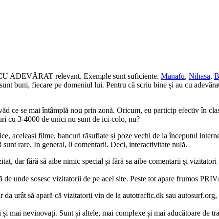
ceva CU ADEVĂRAT relevant. Exemple sunt suficiente.
Manafu
,
Nihasa
,
B
 sunt buni, fiecare pe domeniul lui. Pentru că scriu bine și au cu adevăra
ăd ce se mai întâmplă nou prin zonă. Oricum, eu particip efectiv în clas
uri cu 3-4000 de unici nu sunt de ici-colo, nu?
ce, aceleași filme, bancuri răsuflate și poze vechi de la începutul inter
sunt rare. In general, 0 comentarii. Deci, interactivitate nulă.
, dar fără să aibe nimic special și fără sa aibe comentarii și vizitatori 
că de unde sosesc vizitatorii de pe acel site. Peste tot apare frumos PRI
r da urât să apară că vizitatorii vin de la autotraffic.dk sau autosurf.or
 și mai nevinovați. Sunt și altele, mai complexe și mai aducătoare de tra