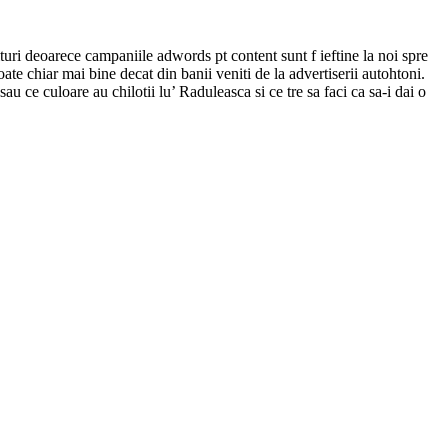
nituri deoarece campaniile adwords pt content sunt f ieftine la noi spre
ate chiar mai bine decat din banii veniti de la advertiserii autohtoni.
au ce culoare au chilotii lu’ Raduleasca si ce tre sa faci ca sa-i dai o