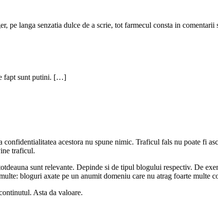
er, pe langa senzatia dulce de a scrie, tot farmecul consta in comentarii
e fapt sunt putini. […]
 la confidentialitatea acestora nu spune nimic. Traficul fals nu poate fi as
ne traficul.
totdeauna sunt relevante. Depinde si de tipul blogului respectiv. De exe
multe: bloguri axate pe un anumit domeniu care nu atrag foarte multe co
continutul. Asta da valoare.