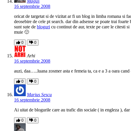
Magus
16 septembrie 2008
oricat de targetat si de vizitat ar fi un blog in limba romana si 
deosebire de cele pt search. dar din adsense se poate trai foarte 
sunt sute de
bloguri
cu continut de aur, texte pe care le citesti s
muie 🙂
0
0
Arhi
16 septembrie 2008
auzi, daa…..luana zosmer asta e femeia ta, ca e a 3 a oara cand o 
0
0
Marius Sescu
16 septembrie 2008
Ai uitat de blogurile care au trafic din sociale ( in engleza ), d
0
0