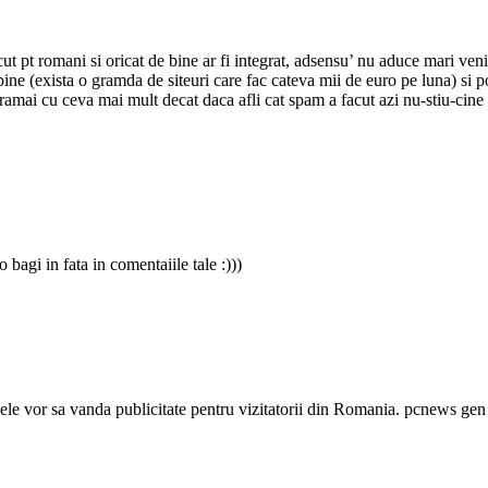
facut pt romani si oricat de bine ar fi integrat, adsensu’ nu aduce mari ve
bine (exista o gramda de siteuri care fac cateva mii de euro pe luna) si po
i ramai cu ceva mai mult decat daca afli cat spam a facut azi nu-stiu-cine s
bagi in fata in comentaiile tale :)))
ar ele vor sa vanda publicitate pentru vizitatorii din Romania. pcnews gen