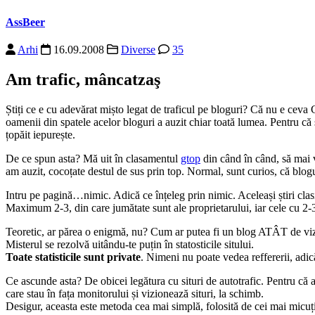
AssBeer
Arhi
16.09.2008
Diverse
35
Am trafic, mâncatzaş
Știți ce e cu adevărat mișto legat de traficul pe bloguri? Că nu e 
oamenii din spatele acelor bloguri a auzit chiar toată lumea. Pentru că
țopăit iepurește.
De ce spun asta? Mă uit în clasamentul
gtop
din când în când, să mai v
am auzit, cocoțate destul de sus prin top. Normal, sunt curios, că blog
Intru pe pagină…nimic. Adică ce înțeleg prin nimic. Aceleași știri clasi
Maximum 2-3, din care jumătate sunt ale proprietarului, iar cele cu 2-3 
Teoretic, ar părea o enigmă, nu? Cum ar putea fi un blog ATÂT de vizitat
Misterul se rezolvă uitându-te puțin în statosticile sitului.
Toate statisticile sunt private
. Nimeni nu poate vedea reffererii, adi
Ce ascunde asta? De obicei legătura cu situri de autotrafic. Pentru că a
care stau în fața monitorului și vizionează situri, la schimb.
Desigur, aceasta este metoda cea mai simplă, folosită de cei mai micuți