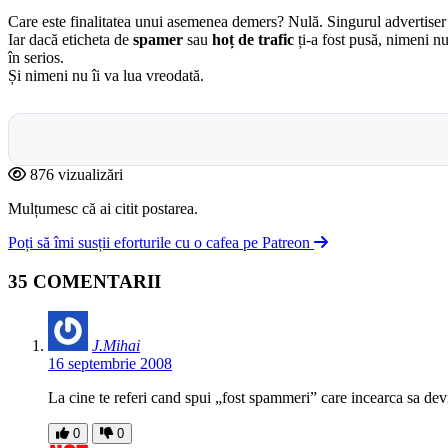
Care este finalitatea unui asemenea demers? Nulă. Singurul advertiser c
Iar dacă eticheta de
spamer
sau
hoț de trafic
ți-a fost pusă, nimeni nu
în serios.
Și nimeni nu îi va lua vreodată.
876 vizualizări
Mulțumesc că ai citit postarea.
Poți să îmi susții eforturile cu o cafea pe Patreon
35 COMENTARII
J.Mihai
16 septembrie 2008
La cine te referi cand spui „fost spammeri” care incearca sa dev
0
0