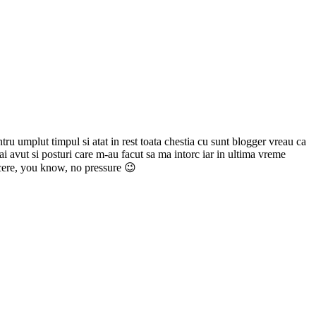
pentru umplut timpul si atat in rest toata chestia cu sunt blogger vreau ca
 avut si posturi care m-au facut sa ma intorc iar in ultima vreme
placere, you know, no pressure 😉