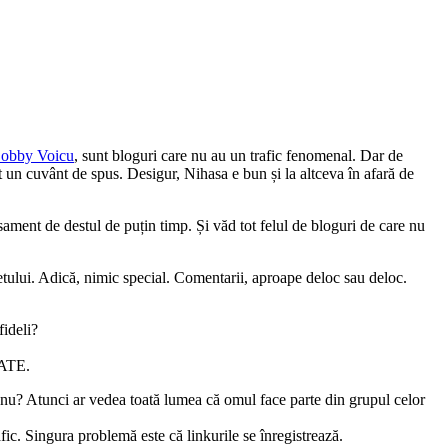
obby Voicu
, sunt bloguri care nu au un trafic fenomenal. Dar de
t un cuvânt de spus. Desigur, Nihasa e bun și la altceva în afară de
ament de destul de puțin timp. Și văd tot felul de bloguri de care nu
netului. Adică, nimic special. Comentarii, aproape deloc sau deloc.
fideli?
VATE.
g, nu? Atunci ar vedea toată lumea că omul face parte din grupul celor
fic. Singura problemă este că linkurile se înregistrează.