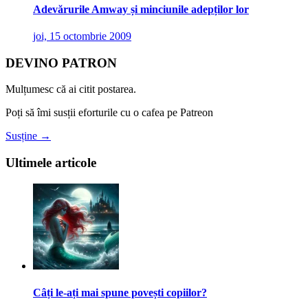
Adevărurile Amway și minciunile adepților lor
joi, 15 octombrie 2009
DEVINO PATRON
Mulțumesc că ai citit postarea.
Poți să îmi susții eforturile cu o cafea pe Patreon
Susține →
Ultimele articole
Câți le-ați mai spune povești copiilor?