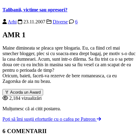
Talibanii, victime sau opresori?
Arhi
23.11.2007
Diverse
6
AMR 1
Maine dimineata se pleaca spre blogaria. Eu, ca fiind cel mai
smecher blogger, plec si cu soacra-mea drept bagaj, pe motiv s-o duc
la casa dumneaei. Acum, sunt intr-o dilema. Sa fiu trist ca o sa petre
doua ore cu ea inchis in masina sau sa fiu vesel ca am scapat de ea
pentru o perioada de timp?
Oricum, baieti, faceti-va rezerve de bere romaneasca, ca eu
Zagorska de aia nu beau.
🏅
Acorda un Award
2,184 vizualizări
Mulțumesc că ai citit postarea.
Poți să îmi susții eforturile cu o cafea pe Patreon
6 COMENTARII