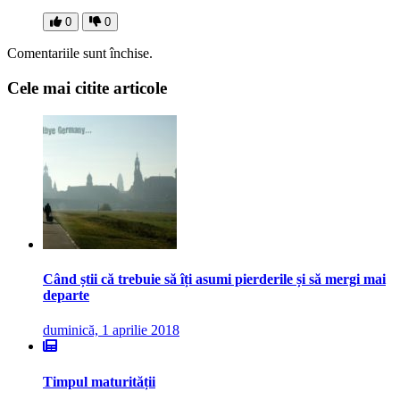
0
0
Comentariile sunt închise.
Cele mai citite articole
Când știi că trebuie să îți asumi pierderile și să mergi mai
departe
duminică, 1 aprilie 2018
Timpul maturității