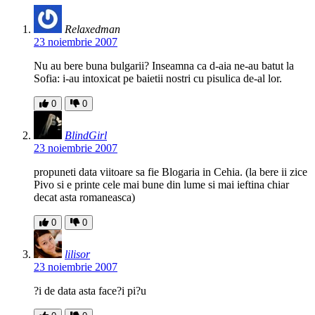
Relaxedman
23 noiembrie 2007
Nu au bere buna bulgarii? Inseamna ca d-aia ne-au batut la
Sofia: i-au intoxicat pe baietii nostri cu pisulica de-al lor.
0
0
BlindGirl
23 noiembrie 2007
propuneti data viitoare sa fie Blogaria in Cehia. (la bere ii zice
Pivo si e printe cele mai bune din lume si mai ieftina chiar
decat asta romaneasca)
0
0
lilisor
23 noiembrie 2007
?i de data asta face?i pi?u