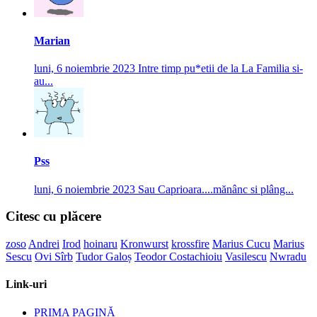
Marian
luni, 6 noiembrie 2023
Intre timp pu*etii de la La Familia si-
au...
Pss
luni, 6 noiembrie 2023
Sau Caprioara....mănânc si plâng...
Citesc cu plăcere
zoso
Andrei
Irod
hoinaru
Kronwurst
krossfire
Marius Cucu
Marius
Sescu
Ovi Sîrb
Tudor Galoș
Teodor Costachioiu
Vasilescu
Nwradu
Link-uri
PRIMA PAGINĂ