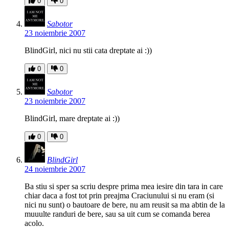
0
0
Sabotor
23 noiembrie 2007
BlindGirl, nici nu stii cata dreptate ai :))
0
0
Sabotor
23 noiembrie 2007
BlindGirl, mare dreptate ai :))
0
0
BlindGirl
24 noiembrie 2007
Ba stiu si sper sa scriu despre prima mea iesire din tara in care
chiar daca a fost tot prin preajma Craciunului si nu eram (si
nici nu sunt) o bautoare de bere, nu am reusit sa ma abtin de la
muuulte randuri de bere, sau sa uit cum se comanda berea
acolo.