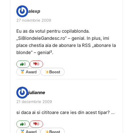
alexp
27 noiembrie 2009
Eu as da votul pentru copilablonda.
„SiBlondeleGandesc.ro” – genial. In plus, imi
place chestia aia de abonare la RSS „abonare la
blonde” – genial².
0
0
Award
Boost
julianne
21 decembrie 2009
si daca ai si cititoare care ies din acest tipar? …
0
0
Award
Boost