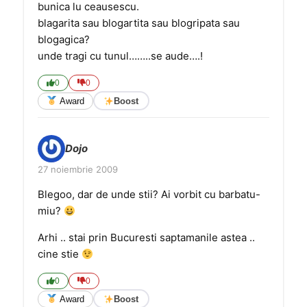
bunica lu ceausescu.
blagarita sau blogartita sau blogripata sau
blogagica?
unde tragi cu tunul……..se aude….!
0
0
Award
Boost
Dojo
27 noiembrie 2009
Blegoo, dar de unde stii? Ai vorbit cu barbatu-
miu?
Arhi .. stai prin Bucuresti saptamanile astea ..
cine stie
0
0
Award
Boost