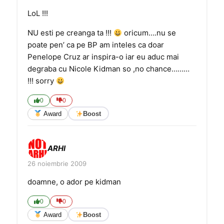
LoL !!!
NU esti pe creanga ta !!!
oricum….nu se
poate pen’ ca pe BP am inteles ca doar
Penelope Cruz ar inspira-o iar eu aduc mai
degraba cu Nicole Kidman so ,no chance………
!!! sorry
0
0
Award
Boost
ARHI
26 noiembrie 2009
doamne, o ador pe kidman
0
0
Award
Boost