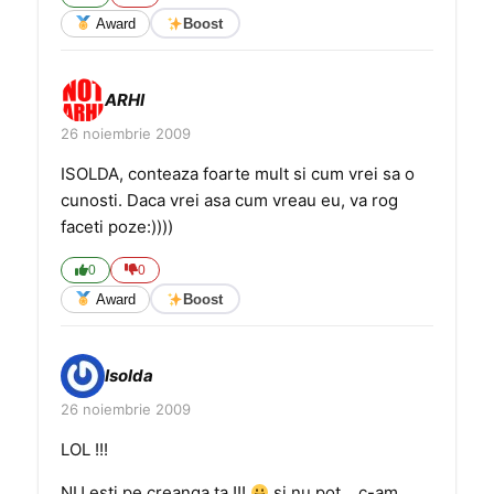
Award
Boost
ARHI
26 noiembrie 2009
ISOLDA, conteaza foarte mult si cum vrei sa o
cunosti. Daca vrei asa cum vreau eu, va rog
faceti poze:))))
0
0
Award
Boost
Isolda
26 noiembrie 2009
LOL !!!
NU esti pe creanga ta !!!
si nu pot …c-am