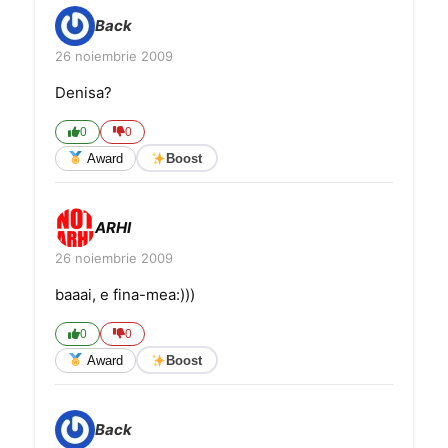
Back
26 noiembrie 2009
Denisa?
0
0
Award
Boost
ARHI
26 noiembrie 2009
baaai, e fina-mea:)))
0
0
Award
Boost
Back