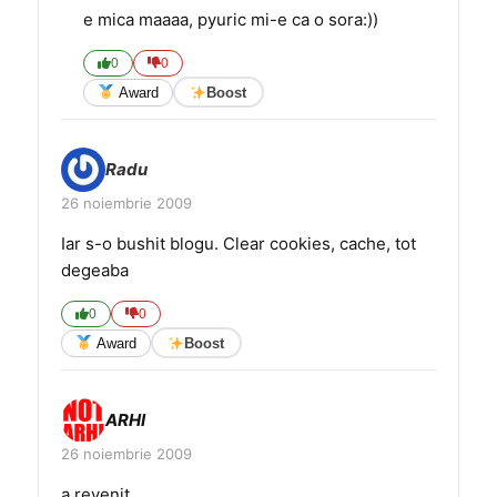
e mica maaaa, pyuric mi-e ca o sora:))
0
0
Award
Boost
Radu
26 noiembrie 2009
Iar s-o bushit blogu. Clear cookies, cache, tot
degeaba
0
0
Award
Boost
ARHI
26 noiembrie 2009
a revenit