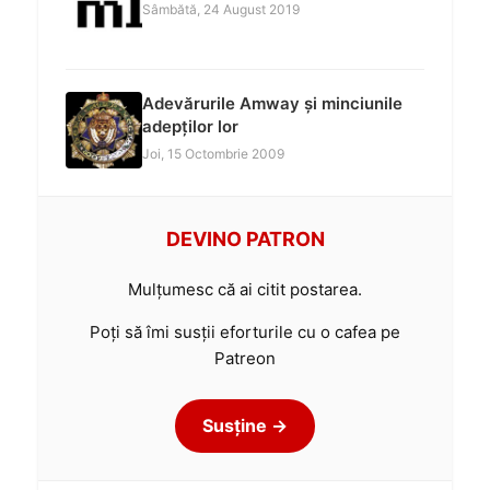
Sâmbătă, 24 August 2019
Adevărurile Amway și minciunile
adepților lor
Joi, 15 Octombrie 2009
DEVINO PATRON
Mulțumesc că ai citit postarea.
Poți să îmi susții eforturile cu o cafea pe
Patreon
Susține →