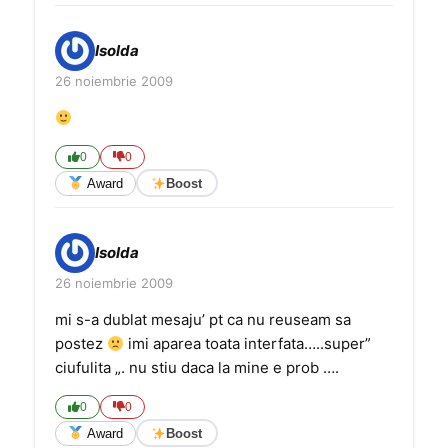
Isolda
26 noiembrie 2009
0
0
Award
Boost
Isolda
26 noiembrie 2009
mi s-a dublat mesaju’ pt ca nu reuseam sa
postez
imi aparea toata interfata…..super”
ciufulita „. nu stiu daca la mine e prob ….
0
0
Award
Boost