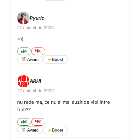
Pyuric
27 noiembrie 2009
=))
0
0
Award
Boost
ARHI
27 noiembrie 2009
nu rade ma, ce nu ai mai auzit de viol intre
frati??
0
0
Award
Boost