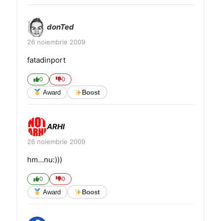
donTed
26 noiembrie 2009
fatadinport
0
0
Award
Boost
ARHI
26 noiembrie 2009
hm…nu:)))
0
0
Award
Boost