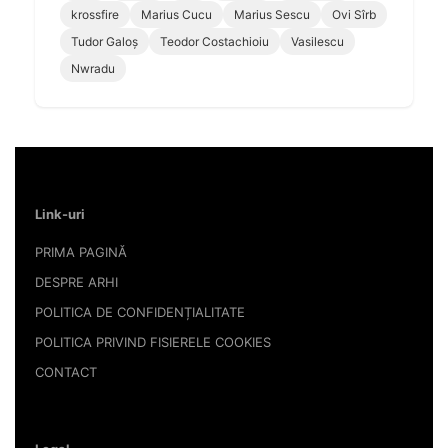
krossfire
Marius Cucu
Marius Sescu
Ovi Sîrb
Tudor Galoș
Teodor Costachioiu
Vasilescu
Nwradu
Link-uri
PRIMA PAGINĂ
DESPRE ARHI
POLITICA DE CONFIDENȚIALITATE
POLITICA PRIVIND FISIERELE COOKIES
CONTACT