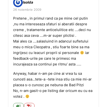
Isolda
26 noiembrie 2009
Pretene , in primul rand ca pe mine cel putin
,nu ma intereseaza sfaturi si aberatii despre
creme , tratamente anticelulitice etc ….deci nu
citesc asa ceva ….m-ar super plictisi .
Mai ales ca ….salasluind in adancul sufletului
meu o mica Cleopatra , stiu foarte bine sa ma
ingrijesc cu leacuri proprii si personale
iar
feedback-urile pe care le primesc ma
incurajeaza sa continui pe ritmu’ asta …..
Anyway, habar n-am pe cine ai vrea tu sa
cunosti asa…tete-a -tete insa stiu ca mie mi-ar
placea s-o cunosc pe nebuna de Bad Pitzi
No, n-am gasit-o pe listing dar oricum eu cu ea
votez .
0
0