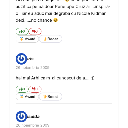
auzit ca pe ea doar Penelope Cruz ar …inspira-
o , iar eu aduc mai degraba cu Nicole Kidman
deci……no chance
0
0
Award
Boost
iris
26 noiembrie 2009
hai mai Arhi ca m-ai cunoscut deja…. :))
0
0
Award
Boost
Isolda
26 noiembrie 2009