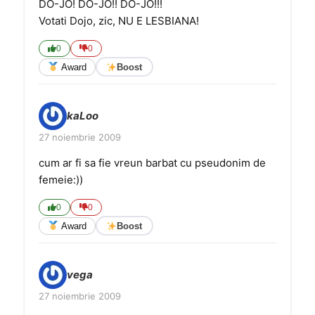
DO-JO! DO-JO!! DO-JO!!!
Votati Dojo, zic, NU E LESBIANA!
0
0
Award
Boost
kaLoo
27 noiembrie 2009
cum ar fi sa fie vreun barbat cu pseudonim de
femeie:))
0
0
Award
Boost
vega
27 noiembrie 2009