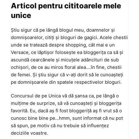
Articol pentru cititoarele mele
unice
Ştiu sigur că pe lângă blogul meu, doamnelor şi
domnişoarelor, citiţi şi bloguri de gagici. Acele chestii
unde se tratează despre shopping, cât mai e un
Versace, ce lăptişor foloseşte ea bloggeriţa ca să şi
ascundă cearcănele şi micuţele adâncituri de sub
ochişori, de ce au miros floral alea….în fine, chestii
de femei. Şi ştiu sigur că v-aţi dorit să le cunoaşteţi
pe domnişoarele din spatele respectivelor bloguri.
Concursul de pe Unica vă dă şansa ca, pe lângă o
mulţime de surprize, să vă cunoaşteţi şi bloggeriţa
favorită. Eu, dacă aş fi fost bloggeriţă aş fi vrut să o
cunosc bine bine pe…hmm, sunt informat că nu pot
să spun, pe motiv că nu trebuie să influenţez
deciziile voastre.