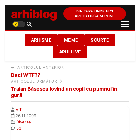
arhiblog
DIN ȚARA UNDE NICI
APOCALIPSA NU VINE
ARHISME
MEME
SCURTE
ARHI.LIVE
ARTICOLUL ANTERIOR
Deci WTF??
ARTICOLUL URMĂTOR
Traian Băsescu lovind un copil cu pumnul în
gură
Arhi
26.11.2009
Diverse
33