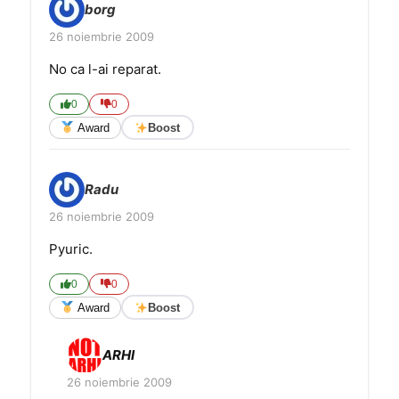
borg
26 noiembrie 2009
No ca l-ai reparat.
0
0
Award
Boost
Radu
26 noiembrie 2009
Pyuric.
0
0
Award
Boost
ARHI
26 noiembrie 2009