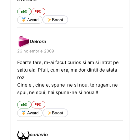
0
0
Award
Boost
Dekora
26 noiembrie 2009
Foarte tare, m-ai facut curios si am si intrat pe
saitu ala. Pfuii, cum era, ma dor dintii de atata
roz.
Cine e , cine e, spune-ne si nou, te rugam, ne
spui, ne spui, hai spune-ne si noua!!!
0
0
Award
Boost
oanavio