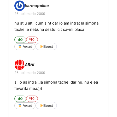
karmapolice
26 noiembrie 2009
nu stiu altii cum sint dar io am intrat la simona
tache..e nebuna destul cit sa-mi placa
0
0
Award
Boost
ARHI
26 noiembrie 2009
si io as intra…la simona tache, dar nu, nu e ea
favorita mea:)))
0
0
Award
Boost