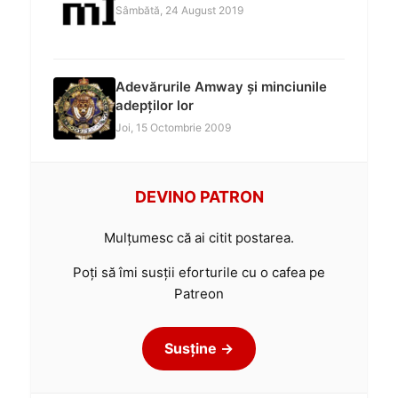
Sâmbătă, 24 August 2019
Adevărurile Amway și minciunile
adepților lor
Joi, 15 Octombrie 2009
DEVINO PATRON
Mulțumesc că ai citit postarea.
Poți să îmi susții eforturile cu o cafea pe
Patreon
Susține →