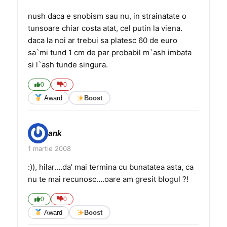
nush daca e snobism sau nu, in strainatate o
tunsoare chiar costa atat, cel putin la viena.
daca la noi ar trebui sa platesc 60 de euro
sa`mi tund 1 cm de par probabil m`ash imbata
si l`ash tunde singura.
0
0
Award
Boost
ank
1 martie 2008
:)), hilar….da’ mai termina cu bunatatea asta, ca
nu te mai recunosc….oare am gresit blogul ?!
0
0
Award
Boost