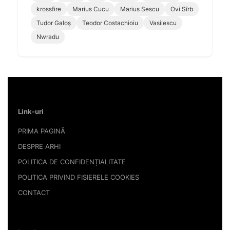
krossfire
Marius Cucu
Marius Sescu
Ovi Sîrb
Tudor Galoș
Teodor Costachioiu
Vasilescu
Nwradu
Link-uri
PRIMA PAGINĂ
DESPRE ARHI
POLITICA DE CONFIDENȚIALITATE
POLITICA PRIVIND FISIERELE COOKIES
CONTACT