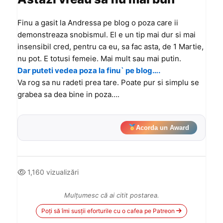
Finu a gasit la Andressa pe blog o poza care ii
demonstreaza snobismul. El e un tip mai dur si mai
insensibil cred, pentru ca eu, sa fac asta, de 1 Martie,
nu pot. E totusi femeie. Mai mult sau mai putin.
Dar puteti vedea poza la finu` pe blog….
Va rog sa nu radeti prea tare. Poate pur si simplu se
grabea sa dea bine in poza….
Acorda un Award
1,160 vizualizări
Mulțumesc că ai citit postarea.
Poți să îmi susții eforturile cu o cafea pe Patreon