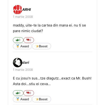
ARHI
1 martie 2008
maddy, uite-te la cartea din mana ei. nu ti se
pare nimic ciudat?
0
0
Award
Boost
dari
1 martie 2008
E cu josu’n sus…tze dlagutz…exact ca Mr. Bush!
Asta doi…stiu ei ceva…
0
0
Award
Boost