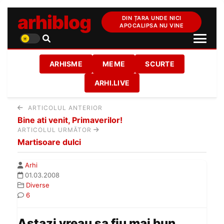
arhiblog
DIN ȚARA UNDE NICI
APOCALIPSA NU VINE
ARHISME
MEME
SCURTE
ARHI.LIVE
ARTICOLUL ANTERIOR
Bine ati venit, Primaverilor!
ARTICOLUL URMĂTOR
Martisoare dulci
Arhi
01.03.2008
Diverse
6
Astazi vreau sa fiu mai bun