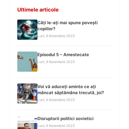
Ultimele articole
Câți le-ați mai spune povești
copiilor?
Luni, 6 Noiembrie 2023
Episodul 5 – Amestecate
Luni, 6 Noiembrie 2023
Voi vă aduceți aminte ce ați
mâncat săptămâna trecută, joi?
Luni, 6 Noiembrie 2023
Disruptorii politici sovietici
Luni, 6 Noiembrie 2023