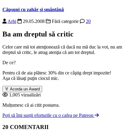
Căpşuni cu zahăr şi smântână
Arhi
29.05.2008
Fără categorie
20
Ba am dreptul să critic
Celor care mă tot atenţionează că dacă nu mă duc la vot, nu am
dreptul să critic, le atrag atenţia că am tot dreptul.
De ce?
Pentru că de aia plătesc 30% din ce câştig drept impozite!
Aşa că lăsaţi puţin ciocul mic.
🏅
Acorda un Award
1,005 vizualizări
Mulțumesc că ai citit postarea.
Poți să îmi susții eforturile cu o cafea pe Patreon
20 COMENTARII