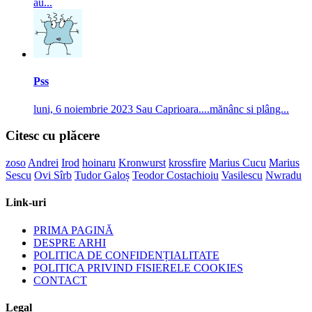
au...
Pss
luni, 6 noiembrie 2023
Sau Caprioara....mănânc si plâng...
Citesc cu plăcere
zoso
Andrei
Irod
hoinaru
Kronwurst
krossfire
Marius Cucu
Marius
Sescu
Ovi Sîrb
Tudor Galoș
Teodor Costachioiu
Vasilescu
Nwradu
Link-uri
PRIMA PAGINĂ
DESPRE ARHI
POLITICA DE CONFIDENȚIALITATE
POLITICA PRIVIND FISIERELE COOKIES
CONTACT
Legal