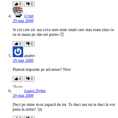
0
0
Cristi
29 mai 2008
Si cei care zic asa ceva sunt niste ratati care stau toata ziua cu
ea in mana pe site-uri porno 🙂
0
0
andrei
29 mai 2008
Platesti impozite pe ad-sense? Nice
0
0
Laura Driha
29 mai 2008
Deci pe mine m-ai zapacit de tot. Te duci sau nu te duci la vot
pana la urma? :)))