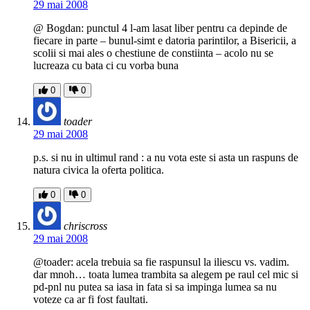
29 mai 2008
@ Bogdan: punctul 4 l-am lasat liber pentru ca depinde de
fiecare in parte – bunul-simt e datoria parintilor, a Bisericii, a
scolii si mai ales o chestiune de constiinta – acolo nu se
lucreaza cu bata ci cu vorba buna
0
0
toader
29 mai 2008
p.s. si nu in ultimul rand : a nu vota este si asta un raspuns de
natura civica la oferta politica.
0
0
chriscross
29 mai 2008
@toader: acela trebuia sa fie raspunsul la iliescu vs. vadim.
dar mnoh… toata lumea trambita sa alegem pe raul cel mic si
pd-pnl nu putea sa iasa in fata si sa impinga lumea sa nu
voteze ca ar fi fost faultati.