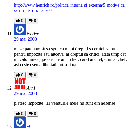
http://www.henrich.ro/politica-interna-si-externa/5-motive-ca-
sa-nu-ma-duc-la-vot/
0
0
toader
29 mai 2008
mi se pare tampit sa spui ca nu ai dreptul sa critici. si nu
pentru impozite sau altceva. ai dreptul sa critici, atata timp cat
nu calomniezi, pe oricine ai tu chef, cand ai chef, cum ai chef.
asta este esenta libertatii intr-o tara.
0
0
Arhi
29 mai 2008
platesc impozite, iar veniturile mele nu sunt din adsense
0
0
ek