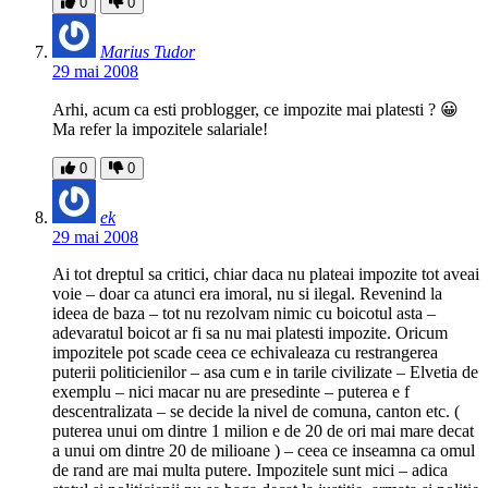
0
0
Marius Tudor
29 mai 2008
Arhi, acum ca esti problogger, ce impozite mai platesti ? 😀
Ma refer la impozitele salariale!
0
0
ek
29 mai 2008
Ai tot dreptul sa critici, chiar daca nu plateai impozite tot aveai
voie – doar ca atunci era imoral, nu si ilegal. Revenind la
ideea de baza – tot nu rezolvam nimic cu boicotul asta –
adevaratul boicot ar fi sa nu mai platesti impozite. Oricum
impozitele pot scade ceea ce echivaleaza cu restrangerea
puterii politicienilor – asa cum e in tarile civilizate – Elvetia de
exemplu – nici macar nu are presedinte – puterea e f
descentralizata – se decide la nivel de comuna, canton etc. (
puterea unui om dintre 1 milion e de 20 de ori mai mare decat
a unui om dintre 20 de milioane ) – ceea ce inseamna ca omul
de rand are mai multa putere. Impozitele sunt mici – adica