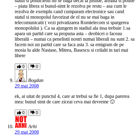
statul si politicienii nu se baga decat la justitie, armata si politie
– piata libera si bunul-simt le rezolva pe restu – asa cum le
rezolva de exemplu cand cumparam electronice sau cand
statul si monopolul favorizat de el nu se mai baga in
telecomunicatii ( vezi privatizarea Romtelecom si spargerea
monopolului ). Ca sa ajungem in stadiul ala insa trebuie 1.sa
apara un partid care sa propuna asta – deobicei o faceau
liberalii – numai ca penelistii nostri numai liberali nu sunt 2. sa
facem noi un partid care sa faca asta 3. sa emigram de pe
mosia lu alde Nastase, Mitrea, Basescu si ceilalti in tari mai
libere
0
0
Bogdan
29 mai 2008
ek, ai uitat de punctul 4, care ar trebui sa fie 1, dupa parerea
mea: bunul simt de care ziceai ceva mai devreme 🙂
0
0
Arhi
29 mai 2008