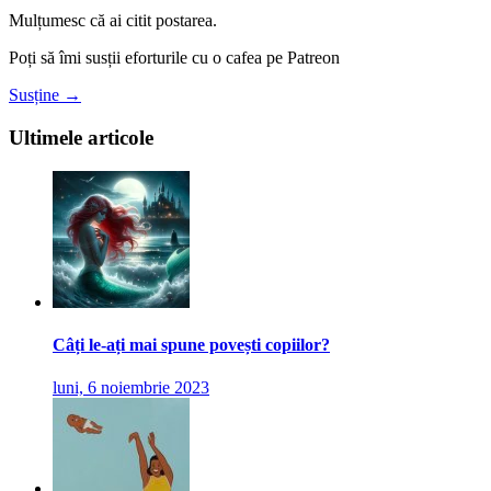
Mulțumesc că ai citit postarea.
Poți să îmi susții eforturile cu o cafea pe Patreon
Susține →
Ultimele articole
Câți le-ați mai spune povești copiilor?
luni, 6 noiembrie 2023