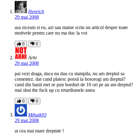
Henrich
29 mai 2008
asa ziceam si eu, azi sau maine scriu un articol despre toate
motivele pentru care nu ma duc la vot
0
0
Arhi
29 mai 2008
pai vezi draga, daca nu dau cu stampila, nu am dreptul sa
comentez. dar cand platesc pensii la bosorogi am dreptul?
cand din banii mei se pun borduri de 10 ori pe an am dreptul?
mai shut the fuck up cu retardismele astea
0
0
Mihaik93
29 mai 2008
ai cea mai mare dreptate !