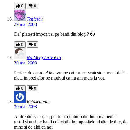
0
0
Teniescu
29 mai 2008
Da` platesti impozit si pe banii din blog ? 🙂
0
0
Nu Merg La Vot.ro
30 mai 2008
Perfect de acord. Atata vreme cat nu ma scuteste nimeni de la
plata impozitelor pe motivul ca nu am mers la vot.
0
0
Relaxedman
30 mai 2008
Ai dreptul sa critici, pentru ca imbuibatii din parlament si
restul stau si pe banii colectati din impozitele platite de tine, de
mine si de altii ca noi.