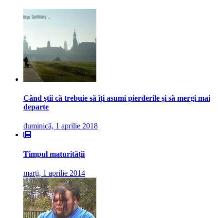
Când știi că trebuie să îți asumi pierderile și să mergi mai
departe
duminică, 1 aprilie 2018
Timpul maturității
marți, 1 aprilie 2014