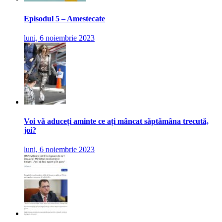
Episodul 5 – Amestecate
luni, 6 noiembrie 2023
Voi vă aduceți aminte ce ați mâncat săptămâna trecută,
joi?
luni, 6 noiembrie 2023