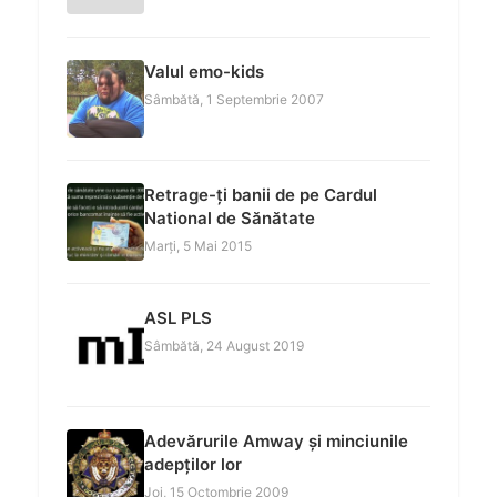
Valul emo-kids
Sâmbătă, 1 Septembrie 2007
Retrage-ți banii de pe Cardul
National de Sănătate
Marți, 5 Mai 2015
ASL PLS
Sâmbătă, 24 August 2019
Adevărurile Amway și minciunile
adepților lor
Joi, 15 Octombrie 2009