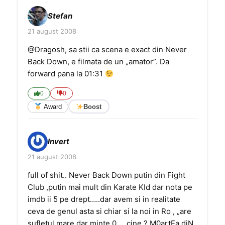
Stefan
21 august 2008
@Dragosh, sa stii ca scena e exact din Never
Back Down, e filmata de un „amator”. Da
forward pana la 01:31
0
0
Award
Boost
Invert
21 august 2008
full of shit.. Never Back Down putin din Fight
Club ,putin mai mult din Karate KId dar nota pe
imdb ii 5 pe drept…..dar avem si in realitate
ceva de genul asta si chiar si la noi in Ro , „are
sufletul mare dar minte 0 ….cine ? M0artEa diN