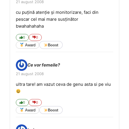
21 august 2008
cu puţină atenţie şi monitorizare, faci din
pescar cel mai mare susţinător
bwahahahaha
0
0
Award
Boost
Ce vor femeile?
21 august 2008
ultra tare! am vazut ceva de genu asta si pe viu
0
0
Award
Boost