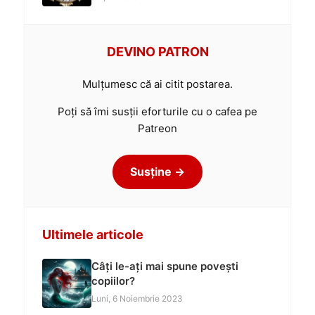
DEVINO PATRON
Mulțumesc că ai citit postarea.
Poți să îmi susții eforturile cu o cafea pe
Patreon
Susține →
Ultimele articole
Câți le-ați mai spune povești
copiilor?
Luni, 6 Noiembrie 2023