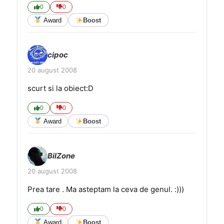
0
0
Award
Boost
cipoc
20 august 2008
scurt si la obiect:D
0
0
Award
Boost
BilZone
20 august 2008
Prea tare . Ma asteptam la ceva de genul. :)))
0
0
Award
Boost