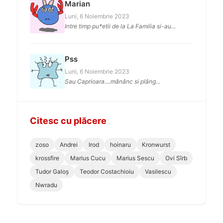
Marian
Luni, 6 Noiembrie 2023
Intre timp pu*etii de la La Familia si-au...
Pss
Luni, 6 Noiembrie 2023
Sau Caprioara....mănânc si plâng...
Citesc cu plăcere
zoso
Andrei
Irod
hoinaru
Kronwurst
krossfire
Marius Cucu
Marius Sescu
Ovi Sîrb
Tudor Galoș
Teodor Costachioiu
Vasilescu
Nwradu