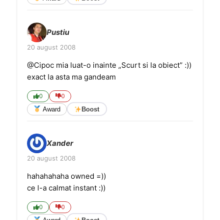
Pustiu
20 august 2008
@Cipoc mia luat-o inainte „Scurt si la obiect” :))
exact la asta ma gandeam
0
0
Award
Boost
Xander
20 august 2008
hahahahaha owned =))
ce l-a calmat instant :))
0
0