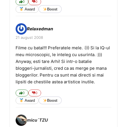
0
0
Award
Boost
Relaxedman
21 august 2008
Filme cu batai!!! Preferatele mele. :))) Si la IQ-ul
meu microscopic, le inteleg cu usurinta. :)))
Anyway, esti tare Arhi! Si intr-o batalie
bloggeri-jurnalisti, cred ca as merge pe mana
bloggerilor. Pentru ca sunt mai directi si mai
lipsiti de chestiile astea artistice inutile.
0
0
Award
Boost
micu`TZU