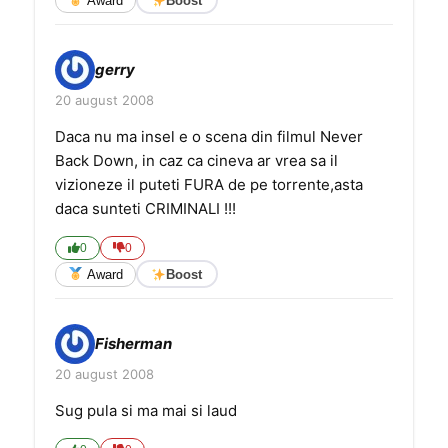
Award
Boost
gerry
20 august 2008
Daca nu ma insel e o scena din filmul Never
Back Down, in caz ca cineva ar vrea sa il
vizioneze il puteti FURA de pe torrente,asta
daca sunteti CRIMINALI !!!
0
0
Award
Boost
Fisherman
20 august 2008
Sug pula si ma mai si laud