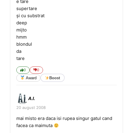
e tare
supertare
şi cu substrat
deep
mijto
hmm
blondul
da
tare
0
0
Award
Boost
A.I.
20 august 2008
mai misto era daca isi rupea singur gatul cand
facea ca maimuta