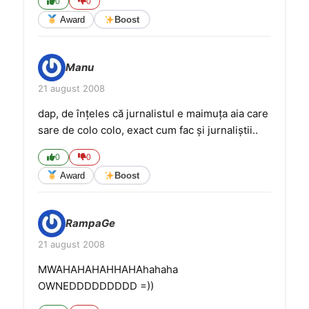
0
0
Award
Boost
Manu
21 august 2008
dap, de înţeles că jurnalistul e maimuţa aia care
sare de colo colo, exact cum fac şi jurnaliştii..
0
0
Award
Boost
RampaGe
21 august 2008
MWAHAHAHAHHAHAhahaha
OWNEDDDDDDDDD =))