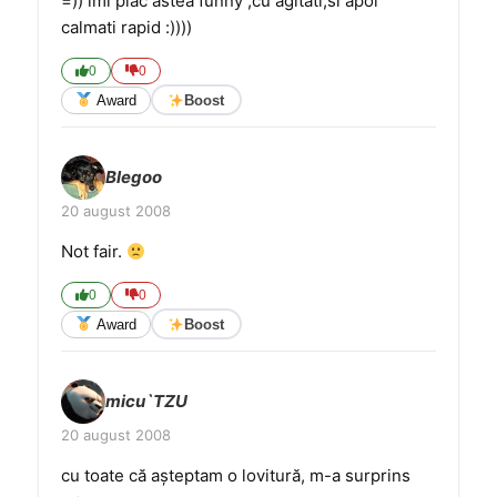
=)) imi plac astea funny ,cu agitati,si apoi
calmati rapid :))))
0
0
Award
Boost
Blegoo
20 august 2008
Not fair.
0
0
Award
Boost
micu`TZU
20 august 2008
cu toate că aşteptam o lovitură, m-a surprins