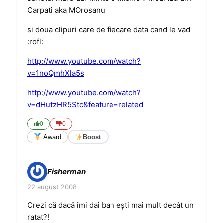
Carpati aka MOrosanu
si doua clipuri care de fiecare data cand le vad
:rofl:
http://www.youtube.com/watch?
v=1noQmhXla5s
http://www.youtube.com/watch?
v=dHutzHR5Stc&feature=related
0
0
Award
Boost
Fisherman
22 august 2008
Crezi că dacă îmi dai ban eşti mai mult decât un
ratat?!