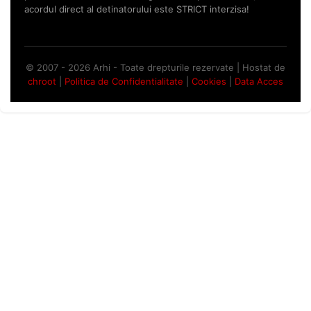
acordul direct al detinatorului este STRICT interzisa!
© 2007 - 2026 Arhi - Toate drepturile rezervate | Hostat de
chroot
|
Politica de Confidentialitate
|
Cookies
|
Data Acces