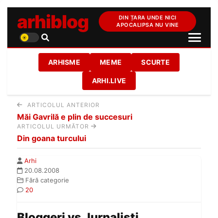
arhiblog
DIN ȚARA UNDE NICI
APOCALIPSA NU VINE
ARHISME
MEME
SCURTE
ARHI.LIVE
ARTICOLUL ANTERIOR
Măi Gavrilă e plin de succesuri
ARTICOLUL URMĂTOR
Din goana turcului
Arhi
20.08.2008
Fără categorie
20
Bloggeri vs Jurnalisti