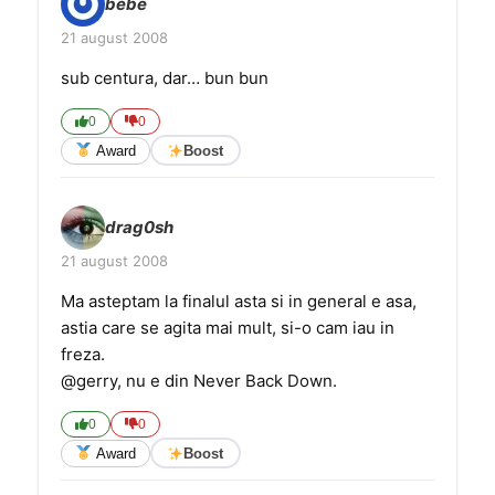
bebe
21 august 2008
sub centura, dar… bun bun
0
0
Award
Boost
drag0sh
21 august 2008
Ma asteptam la finalul asta si in general e asa,
astia care se agita mai mult, si-o cam iau in
freza.
@gerry, nu e din Never Back Down.
0
0
Award
Boost