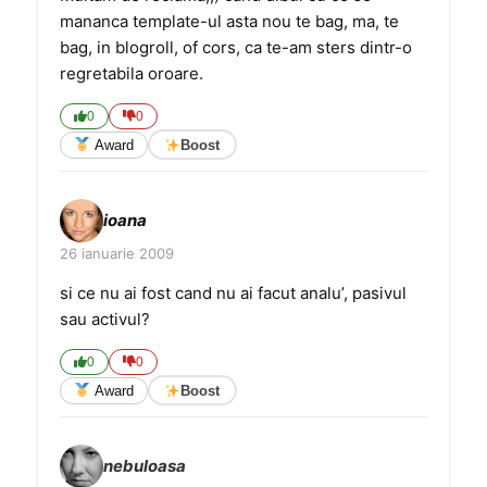
mananca template-ul asta nou te bag, ma, te
bag, in blogroll, of cors, ca te-am sters dintr-o
regretabila oroare.
0
0
Award
Boost
ioana
26 ianuarie 2009
si ce nu ai fost cand nu ai facut analu’, pasivul
sau activul?
0
0
Award
Boost
nebuloasa