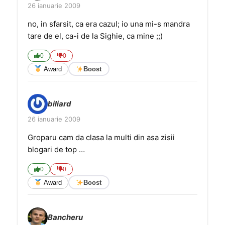
26 ianuarie 2009
no, in sfarsit, ca era cazul; io una mi-s mandra
tare de el, ca-i de la Sighie, ca mine ;;)
0
0
Award
Boost
biliard
26 ianuarie 2009
Groparu cam da clasa la multi din asa zisii
blogari de top …
0
0
Award
Boost
Bancheru