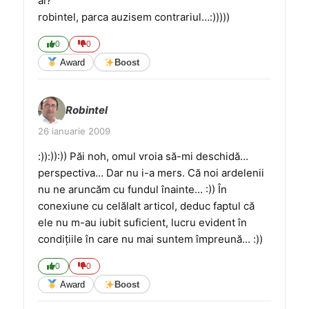
ai?
robintel, parca auzisem contrariul…:)))))
0
0
Award
Boost
Robintel
26 ianuarie 2009
:)):)):)) Păi noh, omul vroia să-mi deschidă…
perspectiva… Dar nu i-a mers. Că noi ardelenii
nu ne aruncăm cu fundul înainte… :)) În
conexiune cu celălalt articol, deduc faptul că
ele nu m-au iubit suficient, lucru evident în
condiţiile în care nu mai suntem împreună… :))
0
0
Award
Boost