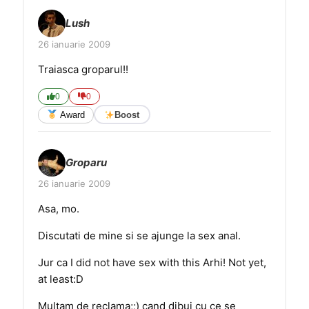
Lush
26 ianuarie 2009
Traiasca groparul!!
0
0
Award
Boost
Groparu
26 ianuarie 2009
Asa, mo.
Discutati de mine si se ajunge la sex anal.
Jur ca I did not have sex with this Arhi! Not yet,
at least:D
Multam de reclama;;) cand dibui cu ce se