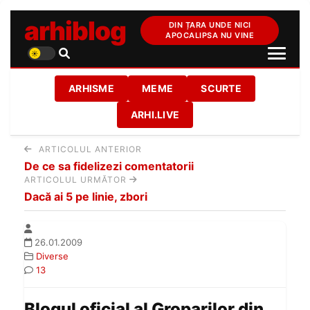
arhiblog
DIN ȚARA UNDE NICI
APOCALIPSA NU VINE
ARHISME
MEME
SCURTE
ARHI.LIVE
ARTICOLUL ANTERIOR
De ce sa fidelizezi comentatorii
ARTICOLUL URMĂTOR
Dacă ai 5 pe linie, zbori
26.01.2009
Diverse
13
Blogul oficial al Groparilor din