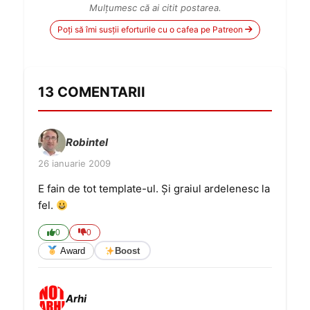
Mulțumesc că ai citit postarea.
Poți să îmi susții eforturile cu o cafea pe Patreon
13 COMENTARII
Robintel
26 ianuarie 2009
E fain de tot template-ul. Şi graiul ardelenesc la
fel.
0
0
Award
Boost
Arhi