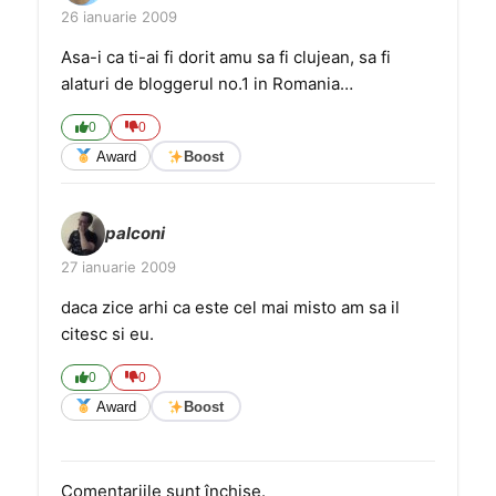
26 ianuarie 2009
Asa-i ca ti-ai fi dorit amu sa fi clujean, sa fi
alaturi de bloggerul no.1 in Romania…
0
0
Award
Boost
palconi
27 ianuarie 2009
daca zice arhi ca este cel mai misto am sa il
citesc si eu.
0
0
Award
Boost
Comentariile sunt închise.