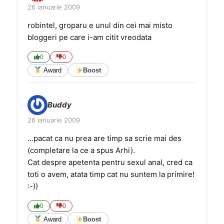
26 ianuarie 2009
robintel, groparu e unul din cei mai misto
bloggeri pe care i-am citit vreodata
0
0
Award
Boost
Buddy
26 ianuarie 2009
…pacat ca nu prea are timp sa scrie mai des
(completare la ce a spus Arhi).
Cat despre apetenta pentru sexul anal, cred ca
toti o avem, atata timp cat nu suntem la primire!
:-))
0
0
Award
Boost