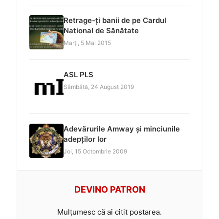
Retrage-ți banii de pe Cardul
National de Sănătate
Marți, 5 Mai 2015
ASL PLS
Sâmbătă, 24 August 2019
Adevărurile Amway și minciunile
adepților lor
Joi, 15 Octombrie 2009
DEVINO PATRON
Mulțumesc că ai citit postarea.