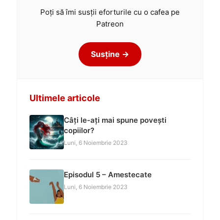
Poți să îmi susții eforturile cu o cafea pe
Patreon
Susține →
Ultimele articole
Câți le-ați mai spune povești
copiilor?
Luni, 6 Noiembrie 2023
Episodul 5 – Amestecate
Luni, 6 Noiembrie 2023