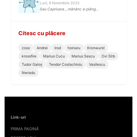
Luni, 6 Noiembrie 2023
Sau Caprioara....mănânc si plâng...
Citesc cu plăcere
zoso
Andrei
Irod
hoinaru
Kronwurst
krossfire
Marius Cucu
Marius Sescu
Ovi Sîrb
Tudor Galoș
Teodor Costachioiu
Vasilescu
Nwradu
Link-uri
PRIMA PAGINĂ