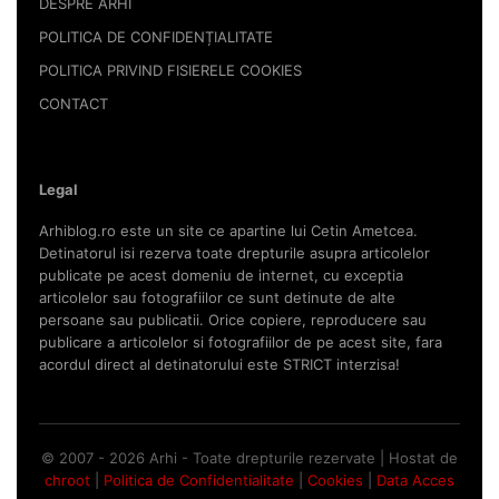
DESPRE ARHI
POLITICA DE CONFIDENȚIALITATE
POLITICA PRIVIND FISIERELE COOKIES
CONTACT
Legal
Arhiblog.ro este un site ce apartine lui Cetin Ametcea.
Detinatorul isi rezerva toate drepturile asupra articolelor
publicate pe acest domeniu de internet, cu exceptia
articolelor sau fotografiilor ce sunt detinute de alte
persoane sau publicatii. Orice copiere, reproducere sau
publicare a articolelor si fotografiilor de pe acest site, fara
acordul direct al detinatorului este STRICT interzisa!
© 2007 - 2026 Arhi - Toate drepturile rezervate | Hostat de
chroot
|
Politica de Confidentialitate
|
Cookies
|
Data Acces