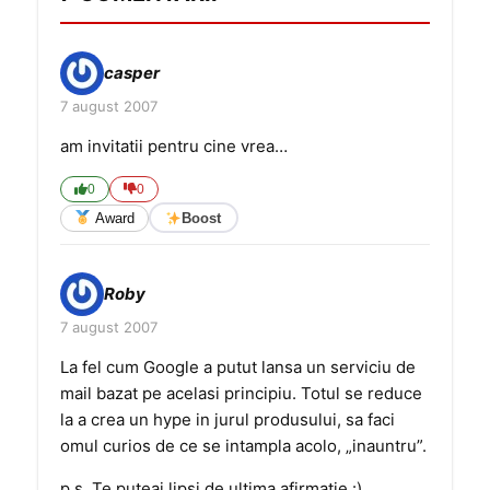
casper
7 august 2007
am invitatii pentru cine vrea…
0
0
Award
Boost
Roby
7 august 2007
La fel cum Google a putut lansa un serviciu de
mail bazat pe acelasi principiu. Totul se reduce
la a crea un hype in jurul produsului, sa faci
omul curios de ce se intampla acolo, „inauntru”.
p.s. Te puteai lipsi de ultima afirmatie.:)