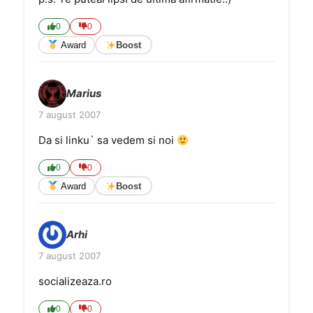
0
0
Award
Boost
Marius
7 august 2007
Da si linku` sa vedem si noi
0
0
Award
Boost
Arhi
7 august 2007
socializeaza.ro
0
0