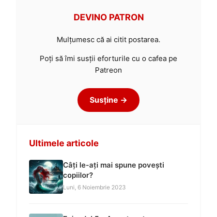
DEVINO PATRON
Mulțumesc că ai citit postarea.
Poți să îmi susții eforturile cu o cafea pe
Patreon
Susține →
Ultimele articole
Câți le-ați mai spune povești
copiilor?
Luni, 6 Noiembrie 2023