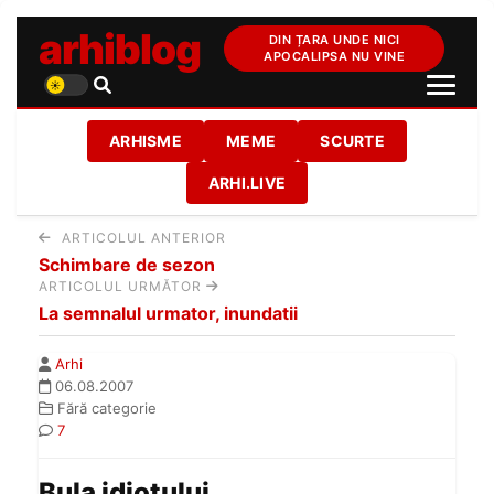
arhiblog
DIN ȚARA UNDE NICI
APOCALIPSA NU VINE
ARHISME
MEME
SCURTE
ARHI.LIVE
ARTICOLUL ANTERIOR
Schimbare de sezon
ARTICOLUL URMĂTOR
La semnalul urmator, inundatii
Arhi
06.08.2007
Fără categorie
7
Bula idiotului