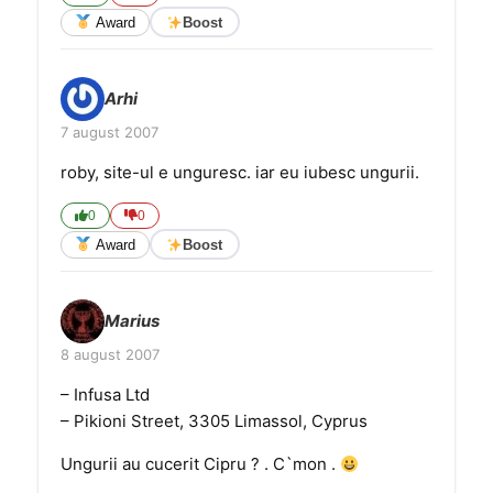
Award
Boost
Arhi
7 august 2007
roby, site-ul e unguresc. iar eu iubesc ungurii.
0
0
Award
Boost
Marius
8 august 2007
– Infusa Ltd
– Pikioni Street, 3305 Limassol, Cyprus
Ungurii au cucerit Cipru ? . C`mon .