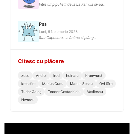
Intre timp pu*etii de la La Familia si-au...
Pss
Luni, 6 Noiembrie 2023
Sau Caprioara....mănânc si plâng...
Citesc cu plăcere
zoso
Andrei
Irod
hoinaru
Kronwurst
krossfire
Marius Cucu
Marius Sescu
Ovi Sîrb
Tudor Galoș
Teodor Costachioiu
Vasilescu
Nwradu