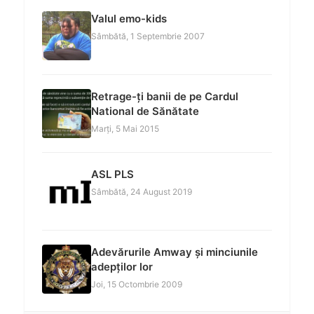
Valul emo-kids
Sâmbătă, 1 Septembrie 2007
Retrage-ți banii de pe Cardul
National de Sănătate
Marți, 5 Mai 2015
ASL PLS
Sâmbătă, 24 August 2019
Adevărurile Amway și minciunile
adepților lor
Joi, 15 Octombrie 2009