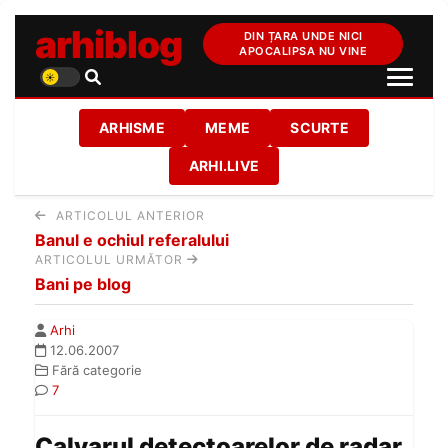
arhiblog
DIN ȚARA UNDE NICI
APOCALIPSA NU VINE
ARHISME
MEME
SCURTE
ARHI.LIVE
ARTICOLUL ANTERIOR
Banul e ochiul referalului
ARTICOLUL URMĂTOR
Bani pe blog
Arhi
12.06.2007
Fără categorie
7
Calvarul detectoarelor de radar