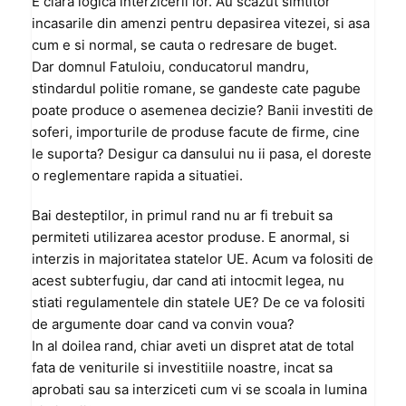
E clara logica interzicerii lor. Au scazut simtitor
incasarile din amenzi pentru depasirea vitezei, si asa
cum e si normal, se cauta o redresare de buget.
Dar domnul Fatuloiu, conducatorul mandru,
stindardul politie romane, se gandeste cate pagube
poate produce o asemenea decizie? Banii investiti de
soferi, importurile de produse facute de firme, cine
le suporta? Desigur ca dansului nu ii pasa, el doreste
o reglementare rapida a situatiei.
Bai desteptilor, in primul rand nu ar fi trebuit sa
permiteti utilizarea acestor produse. E anormal, si
interzis in majoritatea statelor UE. Acum va folositi de
acest subterfugiu, dar cand ati intocmit legea, nu
stiati regulamentele din statele UE? De ce va folositi
de argumente doar cand va convin voua?
In al doilea rand, chiar aveti un dispret atat de total
fata de veniturile si investitiile noastre, incat sa
aprobati sau sa interziceti cum vi se scoala in lumina