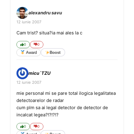
alexandru savu
12 iunie 2007
Cam trist? situa?ia mai ales la c
0
0
Award
Boost
micu`TZU
12 iunie 2007
mie personal mi se pare total ilogica legalitatea
detectoarelor de radar
cum plm sa ai legal detector de detector de
incalcat legea?!?!?!?
0
0