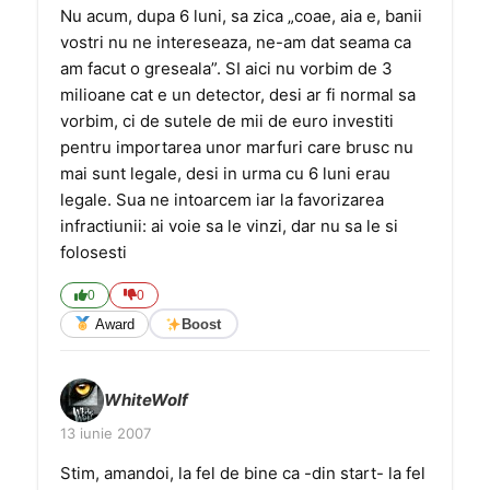
Nu acum, dupa 6 luni, sa zica „coae, aia e, banii
vostri nu ne intereseaza, ne-am dat seama ca
am facut o greseala”. SI aici nu vorbim de 3
milioane cat e un detector, desi ar fi normal sa
vorbim, ci de sutele de mii de euro investiti
pentru importarea unor marfuri care brusc nu
mai sunt legale, desi in urma cu 6 luni erau
legale. Sua ne intoarcem iar la favorizarea
infractiunii: ai voie sa le vinzi, dar nu sa le si
folosesti
0
0
Award
Boost
WhiteWolf
13 iunie 2007
Stim, amandoi, la fel de bine ca -din start- la fel