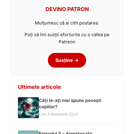
DEVINO PATRON
Mulțumesc că ai citit postarea.
Poți să îmi susții eforturile cu o cafea pe
Patreon
Susține →
Ultimele articole
Câți le-ați mai spune povești
copiilor?
Luni, 6 Noiembrie 2023
Episodul 5 – Amestecate