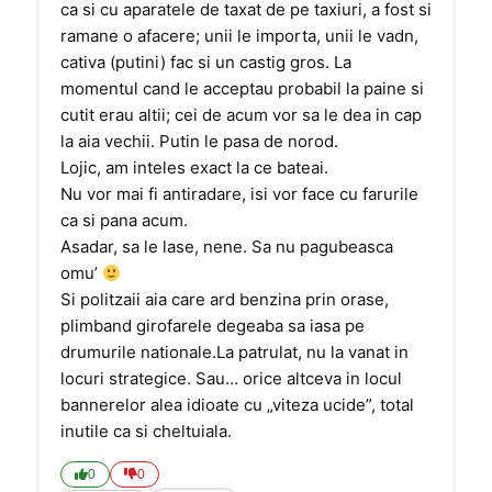
ca si cu aparatele de taxat de pe taxiuri, a fost si
ramane o afacere; unii le importa, unii le vadn,
cativa (putini) fac si un castig gros. La
momentul cand le acceptau probabil la paine si
cutit erau altii; cei de acum vor sa le dea in cap
la aia vechii. Putin le pasa de norod.
Lojic, am inteles exact la ce bateai.
Nu vor mai fi antiradare, isi vor face cu farurile
ca si pana acum.
Asadar, sa le lase, nene. Sa nu pagubeasca
omu’
Si politzaii aia care ard benzina prin orase,
plimband girofarele degeaba sa iasa pe
drumurile nationale.La patrulat, nu la vanat in
locuri strategice. Sau… orice altceva in locul
bannerelor alea idioate cu „viteza ucide”, total
inutile ca si cheltuiala.
0
0