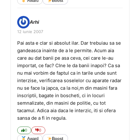
Award
Boost
Arhi
12 iunie 2007
Pai asta e clar si absolut ilar. Dar trebuiau sa se
gandeasca inainte de a le permite. Acum aia
care au dat banii pe asa ceva, cei care le-au
importat, ce fac? CIne le da banii inapoi? Ca sa
nu mai vorbim de faptul ca in tarile unde sunt
interzise, verificarea soselelor cu aparate radar
nu se face la japca, ca la noi,m din masini fara
inscriptii, bagate in boscheti, ci in locuri
semnalizate, din masini de politie, cu tot
tacamul. Adica aia daca le interzic, iti si ofera
sansa de a fi in regula.
0
0
Award
Boost