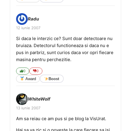
Radu
12 iunie 2007
Si daca le interzic ce? Sunt doar detectoare nu
bruiaza. Detectorul functioneaza si daca nu e
pus in parbriz, sunt curios daca vor opri fiecare
masina pentru perchezitie.
0
0
Award
Boost
WhiteWolf
13 iunie 2007
Am sa reiau ce am pus si pe blog la VisUrat.
Hai sa va zic si o poveste la care fiecare sa isi