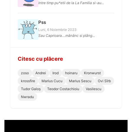
Intre timp pu*etii de la La Familia si-au...
Pss
Luni, 6 Noiembrie 2023
Sau Caprioara....mănânc si plâng...
Citesc cu plăcere
zoso
Andrei
Irod
hoinaru
Kronwurst
krossfire
Marius Cucu
Marius Sescu
Ovi Sîrb
Tudor Galoș
Teodor Costachioiu
Vasilescu
Nwradu