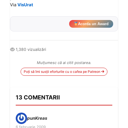
Via
VisUrat
Acorda un Award
1,380 vizualizări
Mulțumesc că ai citit postarea.
Poți să îmi susții eforturile cu o cafea pe Patreon
13 COMENTARII
punKreas
6 februarie 2009