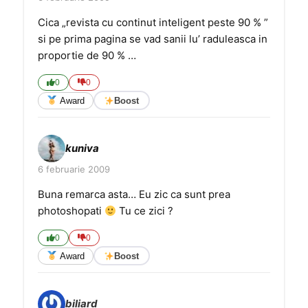
Cica „revista cu continut inteligent peste 90 % ”
si pe prima pagina se vad sanii lu’ raduleasca in
proportie de 90 % …
0
0
Award
Boost
kuniva
6 februarie 2009
Buna remarca asta… Eu zic ca sunt prea
photoshopati
Tu ce zici ?
0
0
Award
Boost
biliard