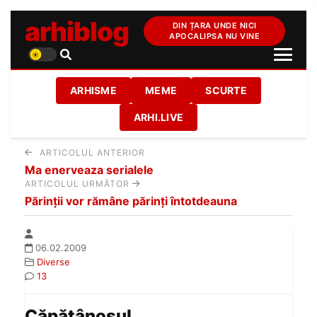
arhiblog
DIN ȚARA UNDE NICI
APOCALIPSA NU VINE
ARHISME
MEME
SCURTE
ARHI.LIVE
ARTICOLUL ANTERIOR
Ma enerveaza serialele
ARTICOLUL URMĂTOR
Părinţii vor rămâne părinţi întotdeauna
06.02.2009
Diverse
13
Căpăţânosul