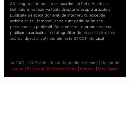
Arhiblog.ro este un site ce apartine lui Cetin Ametcea.
Detinatorul isi rezerva toate drepturile asupra articolelor
publicate pe acest domeniu de internet, cu exceptia
articolelor sau fotografiilor ce sunt detinute de alte
persoane sau publicatii. Orice copiere, reproducere sau
publicare a articolelor si fotografiilor de pe acest site, fara
acordul direct al detinatorului este STRICT interzisa!
© 2007 - 2026 Arhi - Toate drepturile rezervate | Hostat de
chroot
|
Politica de Confidentialitate
|
Cookies
|
Data Acces