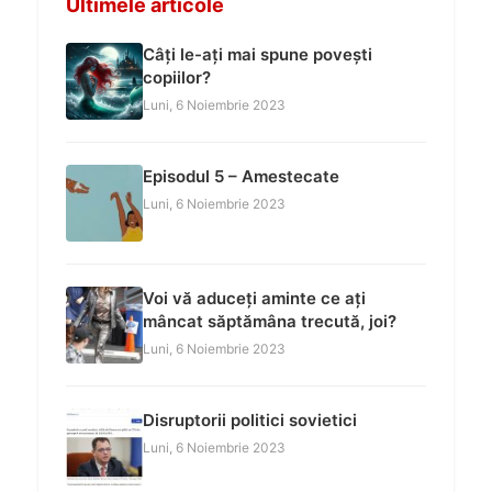
Ultimele articole
Câți le-ați mai spune povești
copiilor?
Luni, 6 Noiembrie 2023
Episodul 5 – Amestecate
Luni, 6 Noiembrie 2023
Voi vă aduceți aminte ce ați
mâncat săptămâna trecută, joi?
Luni, 6 Noiembrie 2023
Disruptorii politici sovietici
Luni, 6 Noiembrie 2023