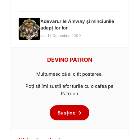
Adevărurile Amway și minciunile
adepților lor
Joi, 15 Octombrie 2009
DEVINO PATRON
Mulțumesc că ai citit postarea.
Poți să îmi susții eforturile cu o cafea pe
Patreon
Susține →