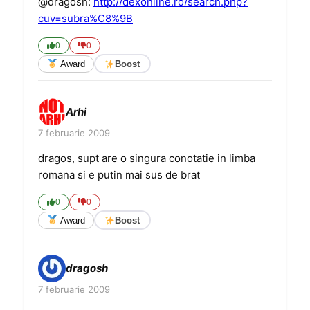
@dragosh:
http://dexonline.ro/search.php?
cuv=subra%C8%9B
0
0
Award
Boost
Arhi
7 februarie 2009
dragos, supt are o singura conotatie in limba
romana si e putin mai sus de brat
0
0
Award
Boost
dragosh
7 februarie 2009