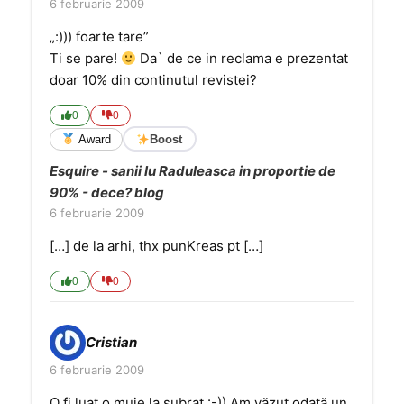
6 februarie 2009
„:))) foarte tare”
Ti se pare!
Da` de ce in reclama e prezentat
doar 10% din continutul revistei?
0
0
Award
Boost
Esquire - sanii lu Raduleasca in proportie de
90% - dece? blog
6 februarie 2009
[…] de la arhi, thx punKreas pt […]
0
0
Cristian
6 februarie 2009
O fi luat o muie la subraț :-)) Am văzut odată un