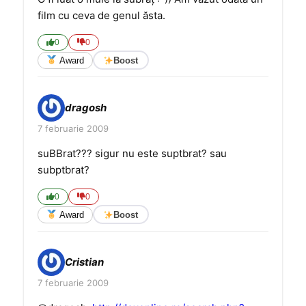
film cu ceva de genul ăsta.
0
0
Award
Boost
dragosh
7 februarie 2009
suBBrat??? sigur nu este suptbrat? sau
subptbrat?
0
0
Award
Boost
Cristian
7 februarie 2009