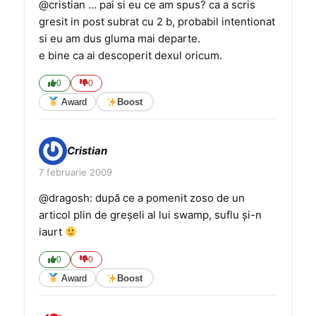
@cristian … pai si eu ce am spus? ca a scris
gresit in post subrat cu 2 b, probabil intentionat
si eu am dus gluma mai departe.
e bine ca ai descoperit dexul oricum.
0
0
Award
Boost
Cristian
7 februarie 2009
@dragosh: după ce a pomenit zoso de un
articol plin de greșeli al lui swamp, suflu și-n
iaurt
0
0
Award
Boost