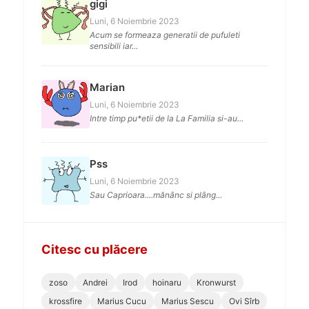
gigi
Luni, 6 Noiembrie 2023
Acum se formeaza generatii de pufuleti
sensibili iar...
Marian
Luni, 6 Noiembrie 2023
Intre timp pu*etii de la La Familia si-au...
Pss
Luni, 6 Noiembrie 2023
Sau Caprioara....mănânc si plâng...
Citesc cu plăcere
zoso
Andrei
Irod
hoinaru
Kronwurst
krossfire
Marius Cucu
Marius Sescu
Ovi Sîrb