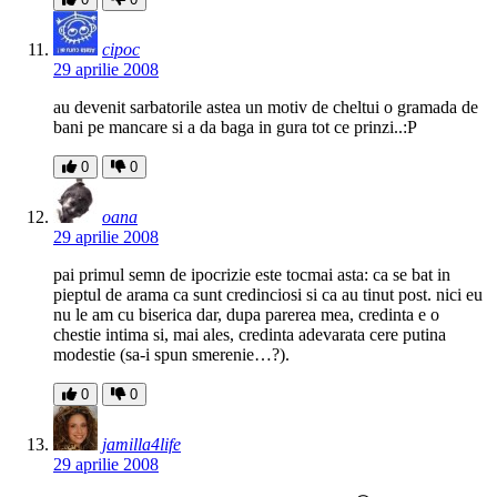
cipoc
29 aprilie 2008
au devenit sarbatorile astea un motiv de cheltui o gramada de
bani pe mancare si a da baga in gura tot ce prinzi..:P
0
0
oana
29 aprilie 2008
pai primul semn de ipocrizie este tocmai asta: ca se bat in
pieptul de arama ca sunt credinciosi si ca au tinut post. nici eu
nu le am cu biserica dar, dupa parerea mea, credinta e o
chestie intima si, mai ales, credinta adevarata cere putina
modestie (sa-i spun smerenie…?).
0
0
jamilla4life
29 aprilie 2008