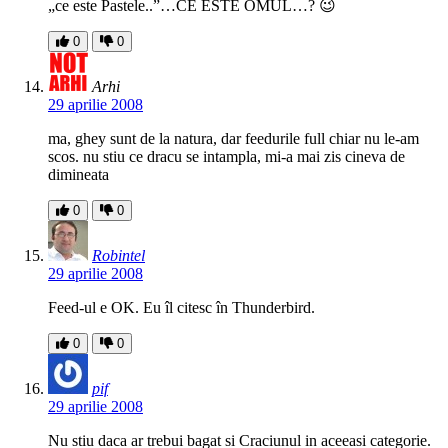
„ce este Pastele..”…CE ESTE OMUL…? 😉
0
0
Arhi
29 aprilie 2008
ma, ghey sunt de la natura, dar feedurile full chiar nu le-am
scos. nu stiu ce dracu se intampla, mi-a mai zis cineva de
dimineata
0
0
Robintel
29 aprilie 2008
Feed-ul e OK. Eu îl citesc în Thunderbird.
0
0
pif
29 aprilie 2008
Nu stiu daca ar trebui bagat si Craciunul in aceeasi categorie.