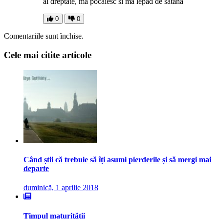
ai dreptate, ma pocaiesc si ma lepad de satana
0
0
Comentariile sunt închise.
Cele mai citite articole
Când știi că trebuie să îți asumi pierderile și să mergi mai
departe
duminică, 1 aprilie 2018
Timpul maturității