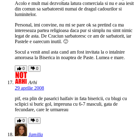
Acolo e mult mai dezvoltata latura comerciala si nu e asa iesit
din comun sa sarbatoresti numai de dragul cadourilor si
luminitelor.
Personal, imi convine, nu mi se pare ok sa pretind ca ma
intereseaza partea religioasa daca pur si simplu nu simt nimic
legat de asta. De Craciun sarbatoresc ce am de sarbatorit, iar
Pastele e oarecum inutil. 🙂
Socul a venit anul asta cand am fost invitata la o intalnire
amoroasa la Biserica in noaptea de Paste. Lumea e mare.
0
0
Arhi
29 aprilie 2008
pif, era plin de pasarici haifaiv in fata bisericii, cu blugi cu
sclipici si buric gol, impreuna cu 6-7 masculi, gata de
fecundare, care le urmareau
0
0
Jamilla