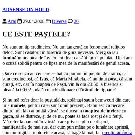
ADSENSE ON HOLD
Arhi
29.04.2008
Diverse
20
CE ESTE PAŞTELE?
Nu sunt un tip credincios. Nu am tangenţă cu fenomenul religios
deloc. Sunt căsătorit in biserică de gura nevestei. Merg să iau
lumină
în noaptea de înviere tot doar ca să îi fac ei pe plac. Deci am
o scuză solidă pentru ce lipsa mea de la manifestări de genul acesta.
Oare ce scuză au cei care se bat cu pumnii in pieptul de aramă, că
sunt credincioşi, că
Isus
, că Maria Mirabela, că au tinut
post
, că sunt
curaţi, etc, dar în noaptea de Paşti, vin la ora 23:50 la biserică si
pleacă la 00:02, odată cu achizitionarea flăcăruii de rigoare?
Şi nu mă refer doar la puştiulakis, golănaşi saum bemweuri din care
urlă
manele
, pentru că ei sunt omniprezenţi. Bănuiesc că fiecare
dintre noi, la o anumită vârstă, se ducea in
noaptea de înviere
cu
gaşca, să se distreze, şi de ce nu, poate să facă rost şi de o fetiţă.
Mă refer la oameni în vârstă, care privesc plin de dispreţ
manifestările de mai sus, dar cum pun mâna pe o lumânare aprinsă,
cum au fugit ca motoretele acasă, să bage la maţ. Iar
preoţii rămân sa