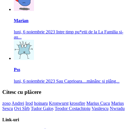
Marian
luni, 6 noiembrie 2023
Intre timp pu*etii de la La Familia si-
au...
Pss
luni, 6 noiembrie 2023
Sau Caprioara....mănânc si plâng...
Citesc cu plăcere
zoso
Andrei
Irod
hoinaru
Kronwurst
krossfire
Marius Cucu
Marius
Sescu
Ovi Sîrb
Tudor Galoș
Teodor Costachioiu
Vasilescu
Nwradu
Link-uri