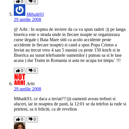
0
0
Mihaik93
29 aprilie 2008
@ Arhi : In noptea de inviere da ca va spun radeti :)) pe langa
biserica este o strada unde in fiecare noapte se organizeaza
curse ilegale ( Baia Mare stiti ca acolo accidente peste
accidente in fiecare noapte) si cand a spus Popa Cristos a
Inviat au trecut vreo 4 sau 5 masini cu peste 150 km/h si in
Biserica au sunat telefoanele oamenilor ( puteau sa si le lase
acasa ) dar Traim in Romania si asta ne acupa tot timpu` !!!
0
0
Arhi
29 aprilie 2008
Mihaik93, ce daca a inviat??:))) oamenii aveau treburi si
afaceri, iar in noaptea de pasti, la 12:01 se da telefon la rude si
prieteni, sa ii feliciti, ca de revelion
0
0