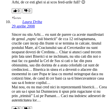
Arhi, de ce esti ghei si ai scos feed-urile full? 😉
0
0
Laura Driha
29 aprilie 2008
Sincer nu stiu Arhi… eu sunt de parere ca aceste manifestari
de genul „ruptu’ usii bisericii” de cca 12 ori/saptamana,
crucile care incep din frunte si se termina in calcaie, tinutul
postului Mare, al Craciunului sau al Cercetasilor nu sunt
neaparat dovezi de Credinta… Chiar si atunci cand trecem
prin fata unei Biserici si ne inchinam, nu stiu cati din noi o
mai fac cu gandul la Cel de Sus si cati o fac din pura
obisnuinta, sau din dorinta de a arata celorlalti cat sunt de
credinciosi… Biserica in sinea ei a devenit o afacere din
momentul in care Popa te lasa cu mortul neingropat daca nu
cotizezi bine, de cand iti cer bani ca sa-ti binecuvanteze casa
sau sa-ti boteze copilul…
Mai nou, eu nu mai cred nici in reprezentantii bisericii… Ceea
ce am sa-i spun lui Dumnezeu ii spun prin rugaciune si nu
prin „trimisii” Lui pe Pamant… Caci ma indoiesc adeseori de
autenticitatea lor…
0
0