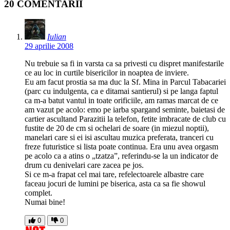
20 COMENTARII
Iulian
29 aprilie 2008
Nu trebuie sa fi in varsta ca sa privesti cu dispret manifestarile
ce au loc in curtile bisericilor in noaptea de inviere.
Eu am facut prostia sa ma duc la Sf. Mina in Parcul Tabacariei
(parc cu indulgenta, ca e ditamai santierul) si pe langa faptul
ca m-a batut vantul in toate orificiile, am ramas marcat de ce
am vazut pe acolo: emo pe iarba spargand seminte, baietasi de
cartier ascultand Parazitii la telefon, fetite imbracate de club cu
fustite de 20 de cm si ochelari de soare (in miezul noptii),
manelari care si ei isi ascultau muzica preferata, tranceri cu
freze futuristice si lista poate continua. Era unu avea orgasm
pe acolo ca a atins o „tzatza”, referindu-se la un indicator de
drum cu denivelari care zacea pe jos.
Si ce m-a frapat cel mai tare, refelectoarele albastre care
faceau jocuri de lumini pe biserica, asta ca sa fie showul
complet.
Numai bine!
0
0