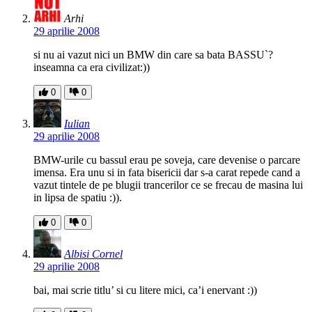
Arhi
29 aprilie 2008
si nu ai vazut nici un BMW din care sa bata BASSU`?
inseamna ca era civilizat:))
0
0
Iulian
29 aprilie 2008
BMW-urile cu bassul erau pe soveja, care devenise o parcare
imensa. Era unu si in fata bisericii dar s-a carat repede cand a
vazut tintele de pe blugii trancerilor ce se frecau de masina lui
in lipsa de spatiu :)).
0
0
Albisi Cornel
29 aprilie 2008
bai, mai scrie titlu’ si cu litere mici, ca’i enervant :))