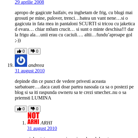
29 aprilie 2008
apropo de gagicute haifaiv, eu inghetam de frig, cu blugi mai
grosuti pe mine, pulover, trenci…batea un vant nene…si o
gagicuta in fata mea in pantaloni SCURTI si tricou cu jaketica
d evara… chiar m0am crucit… si sunt o minte deschisa!!! dar
la frigu ala…unii erau cu caciuli…. altii…fundu’aproape gol
;-))
0
0
andreea
31 august 2010
depinde din ce punct de vedere privesti aceasta
sarbatoare….daca cauti doar partea nasoala ca sa o postezi pe
blog si sa iti raspunda owneru sa te crezi smecher..nu o sa
priemsti LUMINA
0
0
ARHI
31 august 2010