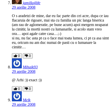
jamilla4life
29 aprilie 2008
O s aradetzi de mine, dar eu fac parte din cei acre, dupa ce iau
flacaruia de rigoare, mai sta cu familia un pic langa biserica
(am rau de aglomeratie, pe bune acum) apoi mergem neaparat
la cimitir, la mortii nostri cu lumanarile, si acolo stam vreo
ora… apoi agale catre casa…;-)
si nu, nu fac asta pt ca o face mai toata lumea, ci pt ca asa simt
eu, oricum nu am duc numai de pasti cu o lumanare la
cimitir…
0
0
Mihaik93
29 aprilie 2008
@ Arhi :)) exact :))
0
0
Melk
29 aprilie 2008