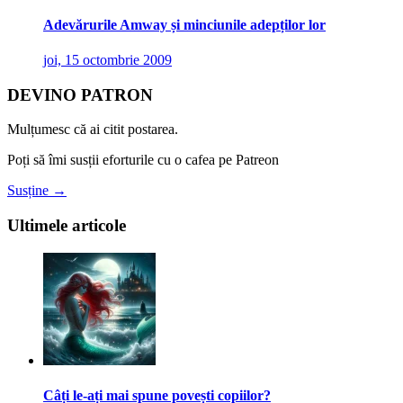
Adevărurile Amway și minciunile adepților lor
joi, 15 octombrie 2009
DEVINO PATRON
Mulțumesc că ai citit postarea.
Poți să îmi susții eforturile cu o cafea pe Patreon
Susține →
Ultimele articole
Câți le-ați mai spune povești copiilor?