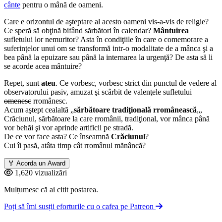
cânte
pentru o mână de oameni.
Care e orizontul de aşteptare al acesto oameni vis-a-vis de religie?
Ce speră să obţină bifând sărbători în calendar?
Mântuirea
sufletului lor nemuritor? Asta în condiţiile în care o comemorare a
suferinţelor unui om se transformă intr-o modalitate de a mânca şi a
bea până la epuizare sau până la internarea la urgenţă? De asta să li
se acorde acea mântuire?
Repet, sunt
ateu
. Ce vorbesc, vorbesc strict din punctul de vedere al
observatorului pasiv, amuzat şi scârbit de valenţele sufletului
omenesc
rromânesc.
Acum aştept cealaltă „
sărbătoare tradiţională rromânească
„,
Crăciunul, sărbătoare la care rromânii, tradiţional, vor mânca până
vor behăi şi vor aprinde artificii pe stradă.
De ce vor face asta? Ce înseamnă
Crăciunul
?
Cui îi pasă, atâta timp cât rromânul mănâncă?
🏅
Acorda un Award
1,620 vizualizări
Mulțumesc că ai citit postarea.
Poți să îmi susții eforturile cu o cafea pe Patreon