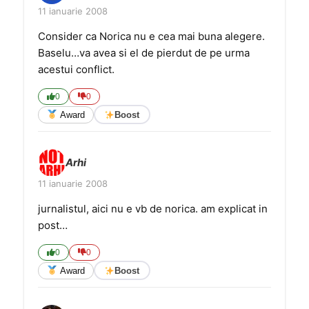
11 ianuarie 2008
Consider ca Norica nu e cea mai buna alegere.
Baselu…va avea si el de pierdut de pe urma
acestui conflict.
0
0
Award
Boost
Arhi
11 ianuarie 2008
jurnalistul, aici nu e vb de norica. am explicat in
post…
0
0
Award
Boost