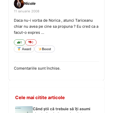
Nicole
11 ianuarie 2008
Daca nu-i vorba de Norica , atunci Tariceanu
chiar nu avea pe cine sa propuna ? Eu cred ca a
facut-o expres …
0
0
Award
Boost
Comentariile sunt închise.
Cele mai citite articole
Când știi că trebuie să îți asumi