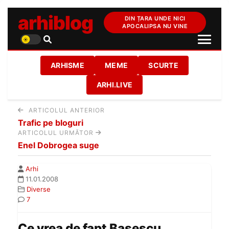
arhiblog
DIN ȚARA UNDE NICI
APOCALIPSA NU VINE
ARHISME
MEME
SCURTE
ARHI.LIVE
ARTICOLUL ANTERIOR
Trafic pe bloguri
ARTICOLUL URMĂTOR
Enel Dobrogea suge
Arhi
11.01.2008
Diverse
7
Ce vrea de fapt Basescu