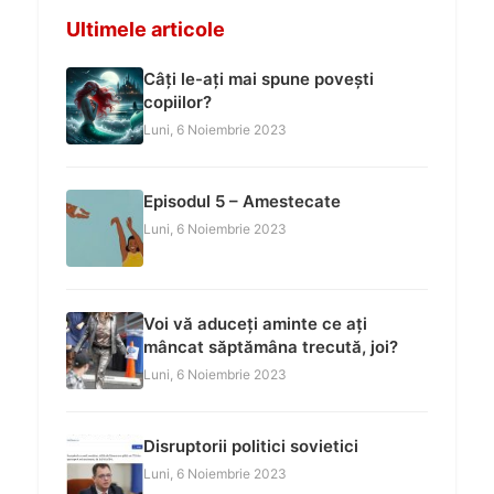
Ultimele articole
Câți le-ați mai spune povești
copiilor?
Luni, 6 Noiembrie 2023
Episodul 5 – Amestecate
Luni, 6 Noiembrie 2023
Voi vă aduceți aminte ce ați
mâncat săptămâna trecută, joi?
Luni, 6 Noiembrie 2023
Disruptorii politici sovietici
Luni, 6 Noiembrie 2023