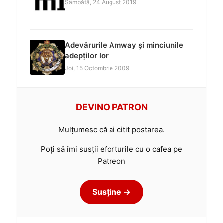
Sâmbătă, 24 August 2019
Adevărurile Amway și minciunile
adepților lor
Joi, 15 Octombrie 2009
DEVINO PATRON
Mulțumesc că ai citit postarea.
Poți să îmi susții eforturile cu o cafea pe
Patreon
Susține →