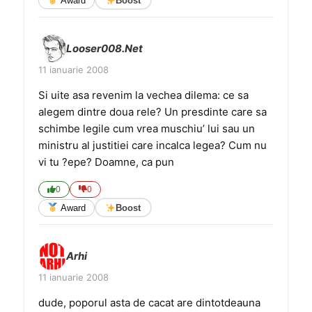
Award
Boost
Looser008.Net
11 ianuarie 2008
Si uite asa revenim la vechea dilema: ce sa
alegem dintre doua rele? Un presdinte care sa
schimbe legile cum vrea muschiu’ lui sau un
ministru al justitiei care incalca legea? Cum nu
vi tu ?epe? Doamne, ca pun
0
0
Award
Boost
Arhi
11 ianuarie 2008
dude, poporul asta de cacat are dintotdeauna