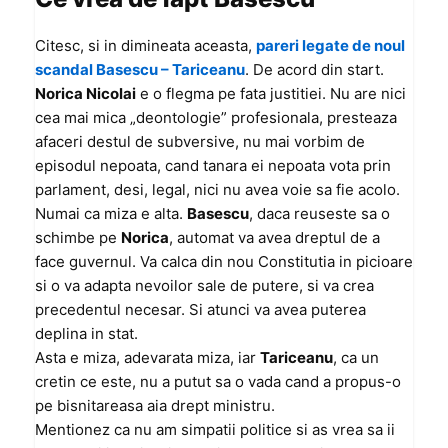
Citesc, si in dimineata aceasta,
pareri legate de noul
scandal Basescu – Tariceanu
. De acord din start.
Norica Nicolai
e o flegma pe fata justitiei. Nu are nici
cea mai mica „deontologie” profesionala, presteaza
afaceri destul de subversive, nu mai vorbim de
episodul nepoata, cand tanara ei nepoata vota prin
parlament, desi, legal, nici nu avea voie sa fie acolo.
Numai ca miza e alta.
Basescu
, daca reuseste sa o
schimbe pe
Norica
, automat va avea dreptul de a
face guvernul. Va calca din nou Constitutia in picioare
si o va adapta nevoilor sale de putere, si va crea
precedentul necesar. Si atunci va avea puterea
deplina in stat.
Asta e miza, adevarata miza, iar
Tariceanu
, ca un
cretin ce este, nu a putut sa o vada cand a propus-o
pe bisnitareasa aia drept ministru.
Mentionez ca nu am simpatii politice si as vrea sa ii