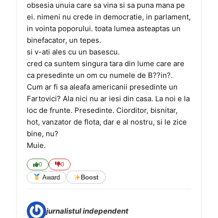
obsesia unuia care sa vina si sa puna mana pe
ei. nimeni nu crede in democratie, in parlament,
in vointa poporului. toata lumea asteaptas un
binefacator, un tepes.
si v-ati ales cu un basescu.
cred ca suntem singura tara din lume care are
ca presedinte un om cu numele de B??in?.
Cum ar fi sa aleafa americanii presedinte un
Fartovici? Ala nici nu ar iesi din casa. La noi e la
loc de frunte. Presedinte. Ciorditor, bisnitar,
hot, vanzator de flota, dar e al nostru, si le zice
bine, nu?
Muie.
0
0
Award
Boost
jurnalistul independent