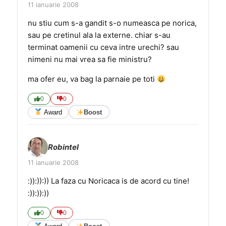
11 ianuarie 2008
nu stiu cum s-a gandit s-o numeasca pe norica,
sau pe cretinul ala la externe. chiar s-au
terminat oamenii cu ceva intre urechi? sau
nimeni nu mai vrea sa fie ministru?
ma ofer eu, va bag la parnaie pe toti
0
0
Award
Boost
Robintel
11 ianuarie 2008
:)):)):)) La faza cu Noricaca is de acord cu tine!
:)):)):))
0
0