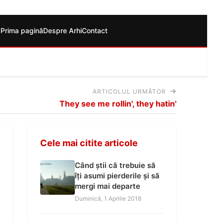
Prima pagină
Despre Arhi
Contact
ARTICOLUL URMĂTOR
They see me rollin', they hatin'
Cele mai citite articole
Când știi că trebuie să
îți asumi pierderile și să
mergi mai departe
Duminică, 1 Aprilie 2018