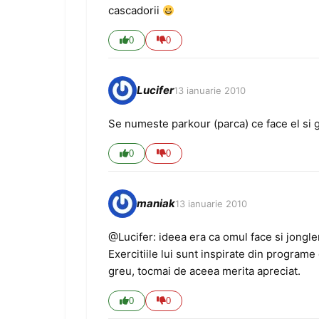
cascadorii
0
0
Lucifer
13 ianuarie 2010
Se numeste parkour (parca) ce face el si g
0
0
maniak
13 ianuarie 2010
@Lucifer: ideea era ca omul face si jongle
Exercitiile lui sunt inspirate din programe
greu, tocmai de aceea merita apreciat.
0
0