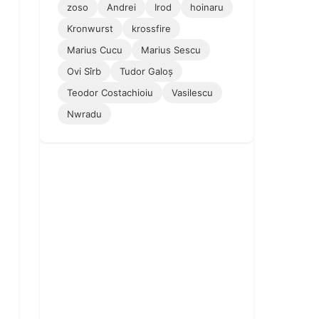
zoso
Andrei
Irod
hoinaru
Kronwurst
krossfire
Marius Cucu
Marius Sescu
Ovi Sîrb
Tudor Galoș
Teodor Costachioiu
Vasilescu
Nwradu