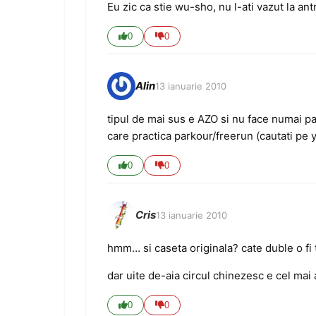
Eu zic ca stie wu-sho, nu l-ati vazut la a
0
0
Alin
13 ianuarie 2010
tipul de mai sus e AZO si nu face numai p
care practica parkour/freerun (cautati pe
0
0
Cris
13 ianuarie 2010
hmm… si caseta originala? cate duble o fi
dar uite de-aia circul chinezesc e cel mai 
0
0