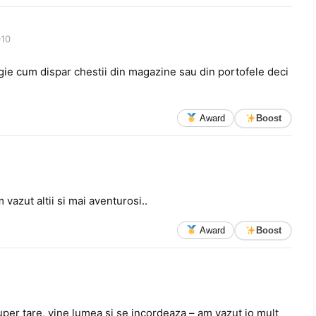
010
magie cum dispar chestii din magazine sau din portofele deci
Award
Boost
 vazut altii si mai aventurosi..
Award
Boost
super tare, vine lumea si se incordeaza – am vazut io mult