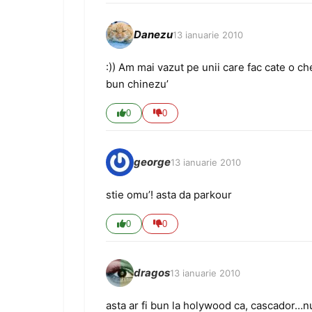
Danezu
13 ianuarie 2010
:)) Am mai vazut pe unii care fac cate o ch
bun chinezu’
0
0
george
13 ianuarie 2010
stie omu’! asta da parkour
0
0
dragos
13 ianuarie 2010
asta ar fi bun la holywood ca, cascador…nu