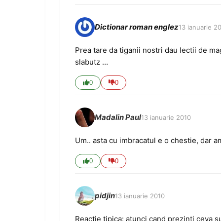
Dictionar roman englez
13 ianuarie 2
Prea tare da tiganii nostri dau lectii de 
slabutz …
0
0
Madalin Paul
13 ianuarie 2010
Um.. asta cu imbracatul e o chestie, dar am
0
0
pidjin
13 ianuarie 2010
Reactie tipica: atunci cand prezinti ceva 