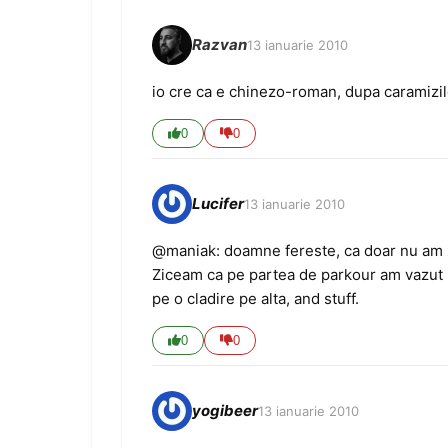
Razvan
13 ianuarie 2010
io cre ca e chinezo-roman, dupa caramizile
0
0
Lucifer
13 ianuarie 2010
@maniak: doamne fereste, ca doar nu am z
Ziceam ca pe partea de parkour am vazut ni
pe o cladire pe alta, and stuff.
0
0
yogibeer
13 ianuarie 2010