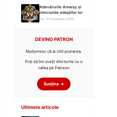
Adevărurile Amway și
minciunile adepților lor
Joi, 15 Octombrie 2009
DEVINO PATRON
Mulțumesc că ai citit postarea.
Poți să îmi susții eforturile cu o
cafea pe Patreon
Susține →
Ultimele articole