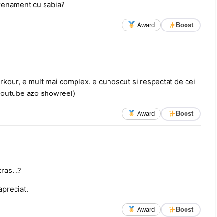
ntrenament cu sabia?
Award
Boost
arkour, e mult mai complex. e cunoscut si respectat de cei
 youtube azo showreel)
Award
Boost
 tras…?
apreciat.
Award
Boost