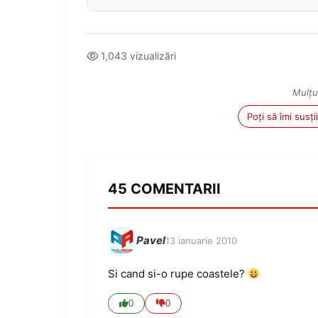
1,043 vizualizări
Mulțu
Poți să îmi susț
45 COMENTARII
Pavel
13 ianuarie 2010
Si cand si-o rupe coastele?
0
0