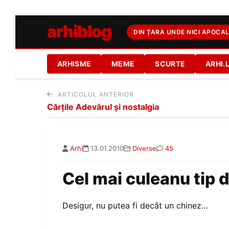
arhiblog
DIN ȚARA UNDE NICI APOCAL
ARHISME
MEME
SCURTE
ARHI.
ARTICOLUL ANTERIOR
Cărţile Adevărul şi nostalgia
Arhi
13.01.2010
Diverse
45
Cel mai culeanu tip 
Desigur, nu putea fi decât un chinez…