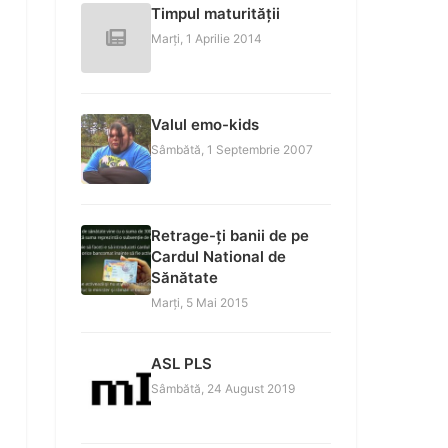
Timpul maturității
Marți, 1 Aprilie 2014
Valul emo-kids
Sâmbătă, 1 Septembrie 2007
Retrage-ți banii de pe
Cardul National de
Sănătate
Marți, 5 Mai 2015
ASL PLS
Sâmbătă, 24 August 2019