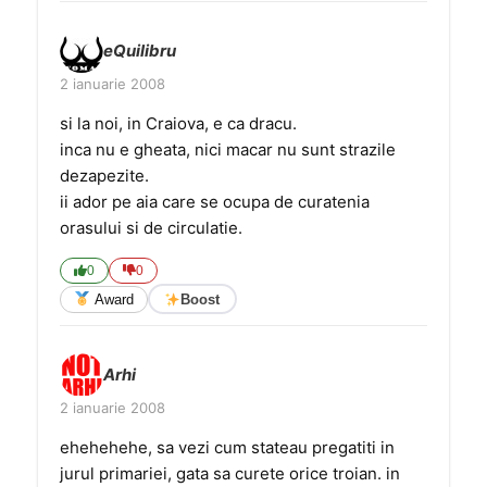
eQuilibru
2 ianuarie 2008
si la noi, in Craiova, e ca dracu.
inca nu e gheata, nici macar nu sunt strazile
dezapezite.
ii ador pe aia care se ocupa de curatenia
orasului si de circulatie.
0
0
Award
Boost
Arhi
2 ianuarie 2008
ehehehehe, sa vezi cum stateau pregatiti in
jurul primariei, gata sa curete orice troian. in