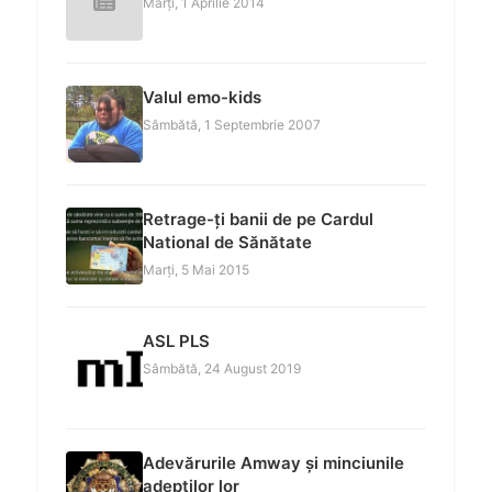
Marți, 1 Aprilie 2014
Valul emo-kids
Sâmbătă, 1 Septembrie 2007
Retrage-ți banii de pe Cardul
National de Sănătate
Marți, 5 Mai 2015
ASL PLS
Sâmbătă, 24 August 2019
Adevărurile Amway și minciunile
adepților lor