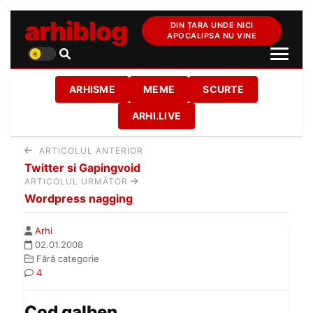
arhiblog
DIN ȚARA UNDE NICI
APOCALIPSA NU VINE
ARHISME
MEME
SCURTE
ARHI.LIVE
ARTICOLUL ANTERIOR
Twitter si Gapingvoid
ARTICOLUL URMĂTOR
Wordpress nagging
Arhi
02.01.2008
Fără categorie
4
Cod galben