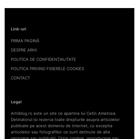
Link-uri
PRIMA PAGINĂ
DESPRE ARHI
POLITICA DE CONFIDENȚIALITATE
POLITICA PRIVIND FISIERELE COOKIES
CONTACT
Legal
Arhiblog.ro este un site ce apartine lui Cetin Ametcea.
Detinatorul isi rezerva toate drepturile asupra articolelor
publicate pe acest domeniu de internet, cu exceptia
articolelor sau fotografiilor ce sunt detinute de alte
persoane sau publicatii. Orice copiere, reproducere sau