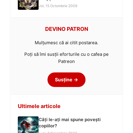
Joi, 15 Octombrie 2009
DEVINO PATRON
Mulțumesc că ai citit postarea.
Poți să îmi susții eforturile cu o cafea pe
Patreon
Susține →
Ultimele articole
Câți le-ați mai spune povești
copiilor?