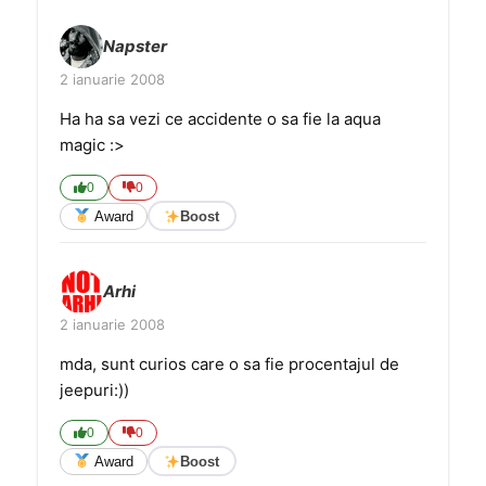
Napster
2 ianuarie 2008
Ha ha sa vezi ce accidente o sa fie la aqua
magic :>
0
0
Award
Boost
Arhi
2 ianuarie 2008
mda, sunt curios care o sa fie procentajul de
jeepuri:))
0
0
Award
Boost