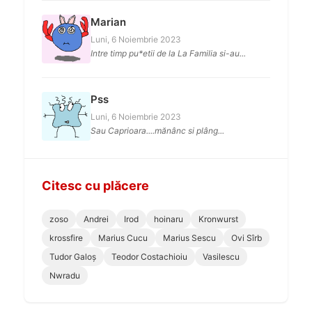
Marian
Luni, 6 Noiembrie 2023
Intre timp pu*etii de la La Familia si-au...
Pss
Luni, 6 Noiembrie 2023
Sau Caprioara....mănânc si plâng...
Citesc cu plăcere
zoso
Andrei
Irod
hoinaru
Kronwurst
krossfire
Marius Cucu
Marius Sescu
Ovi Sîrb
Tudor Galoș
Teodor Costachioiu
Vasilescu
Nwradu