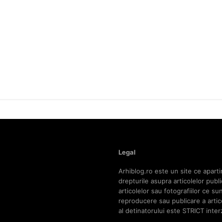
Legal
Arhiblog.ro este un site ce aparti
drepturile asupra articolelor pub
articolelor sau fotografiilor ce s
reproducere sau publicare a articol
al detinatorului este STRICT inter