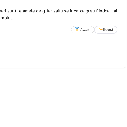
ari sunt relamele de g. Iar saitu se incarca greu fiindca l-ai
umplut.
Award
Boost