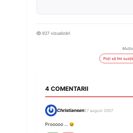
927 vizualizări
Mulțu
Poți să îmi susț
4 COMENTARII
Christiansen
27 august 2007
Prooooo …