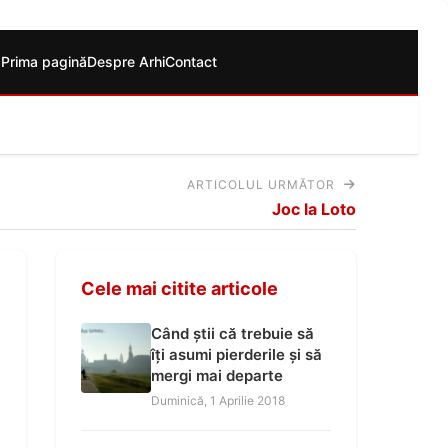
Prima pagină
Despre Arhi
Contact
ARTICOLUL URMĂTOR
Joc la Loto
Cele mai citite articole
Când știi că trebuie să
îți asumi pierderile și să
mergi mai departe
Duminică, 1 Aprilie 2018