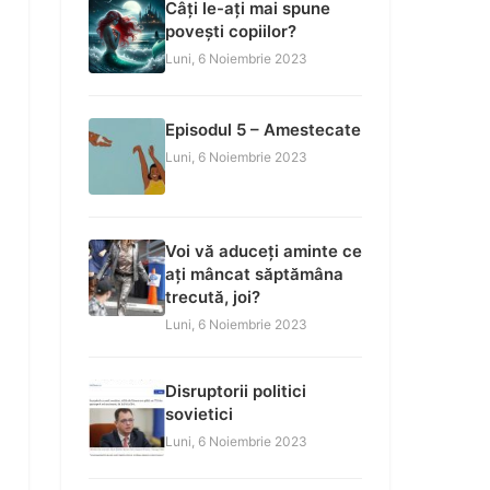
Câți le-ați mai spune
povești copiilor?
Luni, 6 Noiembrie 2023
Episodul 5 – Amestecate
Luni, 6 Noiembrie 2023
Voi vă aduceți aminte ce
ați mâncat săptămâna
trecută, joi?
Luni, 6 Noiembrie 2023
Disruptorii politici
sovietici
Luni, 6 Noiembrie 2023