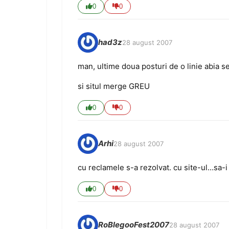
0
0
had3z
28 august 2007
man, ultime doua posturi de o linie abia se
si situl merge GREU
0
0
Arhi
28 august 2007
cu reclamele s-a rezolvat. cu site-ul…sa-i 
0
0
RoBlegooFest2007
28 august 2007