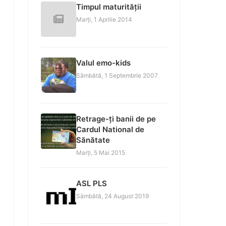
Timpul maturității
Marți, 1 Aprilie 2014
Valul emo-kids
Sâmbătă, 1 Septembrie 2007
Retrage-ți banii de pe
Cardul National de
Sănătate
Marți, 5 Mai 2015
ASL PLS
Sâmbătă, 24 August 2019