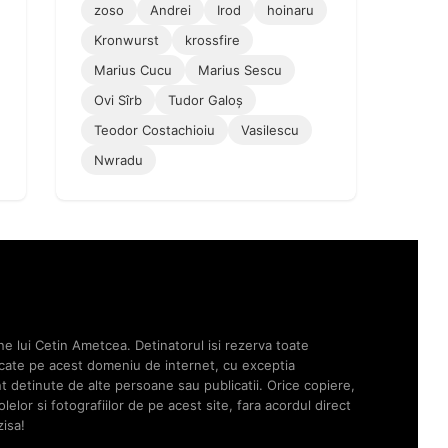
zoso
Andrei
Irod
hoinaru
Kronwurst
krossfire
Marius Cucu
Marius Sescu
Ovi Sîrb
Tudor Galoș
Teodor Costachioiu
Vasilescu
Nwradu
ne lui Cetin Ametcea. Detinatorul isi rezerva toate
licate pe acest domeniu de internet, cu exceptia
unt detinute de alte persoane sau publicatii. Orice copiere,
elor si fotografiilor de pe acest site, fara acordul direct
zisa!