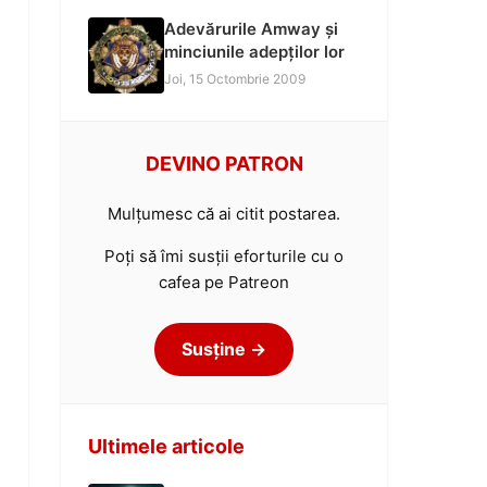
Adevărurile Amway și
minciunile adepților lor
Joi, 15 Octombrie 2009
DEVINO PATRON
Mulțumesc că ai citit postarea.
Poți să îmi susții eforturile cu o
cafea pe Patreon
Susține →
Ultimele articole