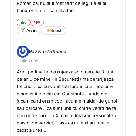
Romanica, nu ai fi fost ferit de jeg, fie el al
bucurestenilor sau al altora.
0
0
Award
Boost
Razvan Tirboaca
1 iulie 2008
Arhi, pe tine te deranjeaza aglomeratie 3 luni
pe an .. pe mine (in Bucuresti) ma deranjeaza
tot anul .. ca au venit toti taranii aici .. inclusiv
manelistii plecati din Constanta .. unde ma
jucam cand eram copil acum e maldar de gunoi
sau parcare .. ca sunt unii cu chirie veniti de te
miri unde care au 4 masini (masini personale +
masini de servici) .. asa ca nu mai arunca cu
cacat aiurea ..