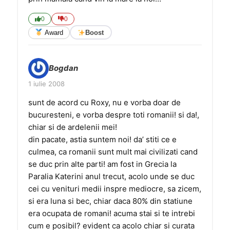
0
0
Award
Boost
Bogdan
1 iulie 2008
sunt de acord cu Roxy, nu e vorba doar de
bucuresteni, e vorba despre toti romanii! si da!,
chiar si de ardelenii mei!
din pacate, astia suntem noi! da’ stiti ce e
culmea, ca romanii sunt mult mai civilizati cand
se duc prin alte parti! am fost in Grecia la
Paralia Katerini anul trecut, acolo unde se duc
cei cu venituri medii inspre mediocre, sa zicem,
si era luna si bec, chiar daca 80% din statiune
era ocupata de romani! acuma stai si te intrebi
cum e posibil? evident ca acolo chiar si curata