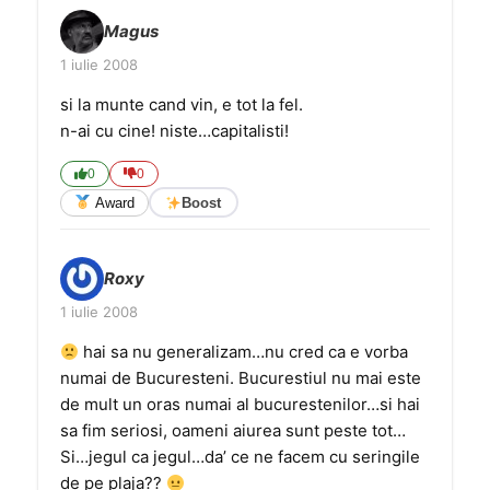
Magus
1 iulie 2008
si la munte cand vin, e tot la fel.
n-ai cu cine! niste…capitalisti!
0
0
Award
Boost
Roxy
1 iulie 2008
hai sa nu generalizam…nu cred ca e vorba
numai de Bucuresteni. Bucurestiul nu mai este
de mult un oras numai al bucurestenilor…si hai
sa fim seriosi, oameni aiurea sunt peste tot…
Si…jegul ca jegul…da’ ce ne facem cu seringile
de pe plaja??