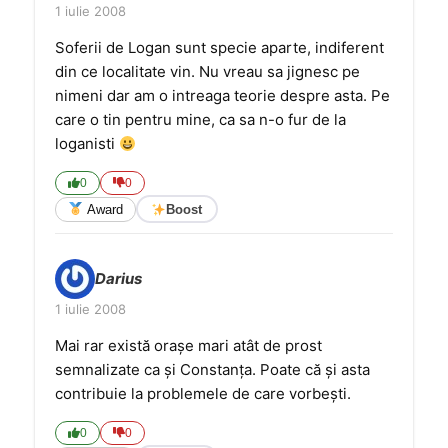
1 iulie 2008
Soferii de Logan sunt specie aparte, indiferent
din ce localitate vin. Nu vreau sa jignesc pe
nimeni dar am o intreaga teorie despre asta. Pe
care o tin pentru mine, ca sa n-o fur de la
loganisti
0
0
Award
Boost
Darius
1 iulie 2008
Mai rar există oraşe mari atât de prost
semnalizate ca şi Constanţa. Poate că şi asta
contribuie la problemele de care vorbeşti.
0
0