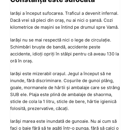
Iarăşi a început sufocarea. Traficul a devenit infernal.
Dacă vrei să pleci din oraş, nu ai nici o şansă. Cozi
kilometrice de maşini se întind pe drumul spre Vamă.
Iarăşi nu se mai respectă nici o lege de circulaţie.
Schimbări bruşte de bandă, accidente peste
accidente, idioţi opriţi în stâlpi pentru că aveau 130 la
oră în oraş.
Iarăşi este mizerabil oraşul. Jegul a început să ne
inunde, fără discriminare. Coşurile de gunoi plâng,
goale, mormanele de hârtii şi ambalaje care se strâng
SUB ele. Plaja este plină de ambalaje de shaorma,
sticle de cola la 1 litru, sticle de bere, hârtie igienică
folosită, prezervative, căcaţi.
Iarăşi marea este inundată de gunoaie. Nu ai cum să
faci o baie fără să te agăţi într-o punga, fără să calci o