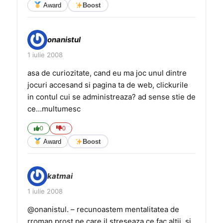
Award
Boost
onanistul
1 iulie 2008
asa de curiozitate, cand eu ma joc unul dintre
jocuri accesand si pagina ta de web, clickurile
in contul cui se administreaza? ad sense stie de
ce…multumesc
0
0
Award
Boost
katmai
1 iulie 2008
@onanistul. – recunoastem mentalitatea de
rroman prost pe care il streseaza ce fac altii, si