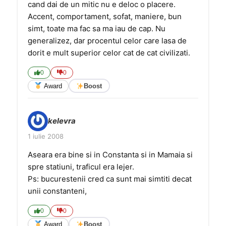
cand dai de un mitic nu e deloc o placere.
Accent, comportament, sofat, maniere, bun
simt, toate ma fac sa ma iau de cap. Nu
generalizez, dar procentul celor care lasa de
dorit e mult superior celor cat de cat civilizati.
0
0
Award
Boost
kelevra
1 iulie 2008
Aseara era bine si in Constanta si in Mamaia si
spre statiuni, traficul era lejer.
Ps: bucurestenii cred ca sunt mai simtiti decat
unii constanteni,
0
0
Award
Boost