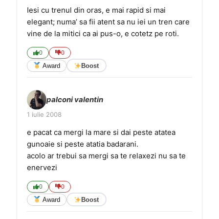
Iesi cu trenul din oras, e mai rapid si mai
elegant; numa’ sa fii atent sa nu iei un tren care
vine de la mitici ca ai pus-o, e cotetz pe roti.
0
0
Award
Boost
palconi valentin
1 iulie 2008
e pacat ca mergi la mare si dai peste atatea
gunoaie si peste atatia badarani.
acolo ar trebui sa mergi sa te relaxezi nu sa te
enervezi
0
0
Award
Boost