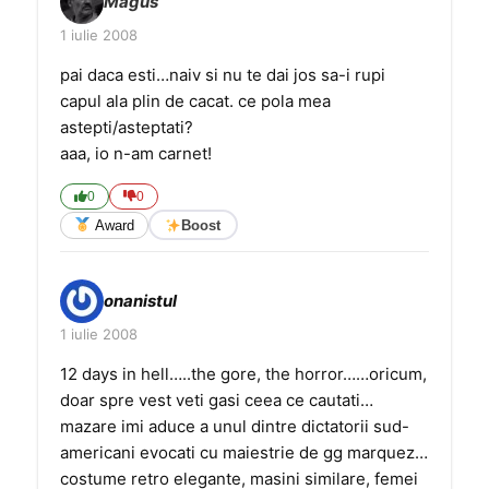
Magus
1 iulie 2008
pai daca esti…naiv si nu te dai jos sa-i rupi
capul ala plin de cacat. ce pola mea
astepti/asteptati?
aaa, io n-am carnet!
0
0
Award
Boost
onanistul
1 iulie 2008
12 days in hell…..the gore, the horror……oricum,
doar spre vest veti gasi ceea ce cautati…
mazare imi aduce a unul dintre dictatorii sud-
americani evocati cu maiestrie de gg marquez…
costume retro elegante, masini similare, femei