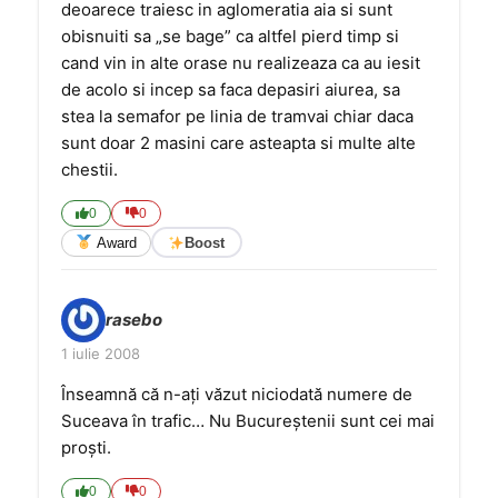
deoarece traiesc in aglomeratia aia si sunt
obisnuiti sa „se bage” ca altfel pierd timp si
cand vin in alte orase nu realizeaza ca au iesit
de acolo si incep sa faca depasiri aiurea, sa
stea la semafor pe linia de tramvai chiar daca
sunt doar 2 masini care asteapta si multe alte
chestii.
0
0
Award
Boost
rasebo
1 iulie 2008
Înseamnă că n-aţi văzut niciodată numere de
Suceava în trafic… Nu Bucureştenii sunt cei mai
proşti.
0
0