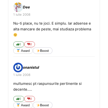
Dee
1 iulie 2008
Nu-ti place, nu te joci. E simplu. Iar adsense e
alta mancare de peste, mai studiaza problema
0
0
Award
Boost
onanistul
1 iulie 2008
multumesc pt raspunsurile pertinente si
decente…..
0
0
Award
Boost