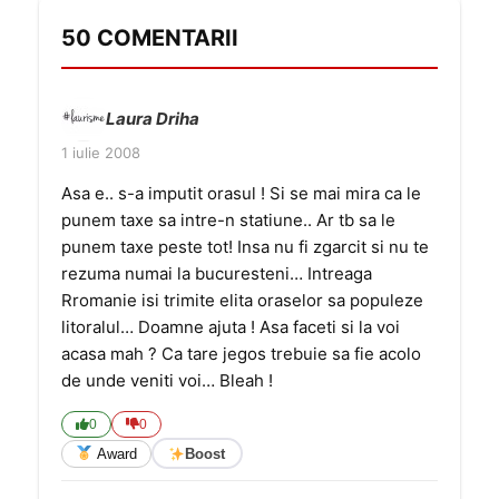
50 COMENTARII
Laura Driha
1 iulie 2008
Asa e.. s-a imputit orasul ! Si se mai mira ca le
punem taxe sa intre-n statiune.. Ar tb sa le
punem taxe peste tot! Insa nu fi zgarcit si nu te
rezuma numai la bucuresteni… Intreaga
Rromanie isi trimite elita oraselor sa populeze
litoralul… Doamne ajuta ! Asa faceti si la voi
acasa mah ? Ca tare jegos trebuie sa fie acolo
de unde veniti voi… Bleah !
0
0
Award
Boost