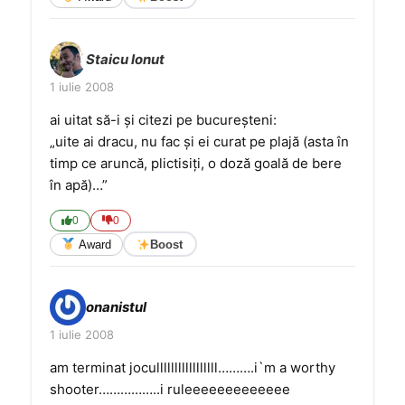
Staicu Ionut
1 iulie 2008
ai uitat să-i şi citezi pe bucureşteni:
„uite ai dracu, nu fac şi ei curat pe plajă (asta în
timp ce aruncă, plictisiţi, o doză goală de bere
în apă)…”
0
0
Award
Boost
onanistul
1 iulie 2008
am terminat joculllllllllllllllll……….i`m a worthy
shooter……………..i ruleeeeeeeeeeeee