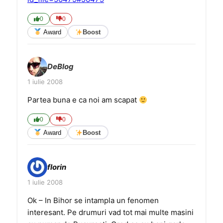
0
0
Award
Boost
DeBlog
1 iulie 2008
Partea buna e ca noi am scapat
0
0
Award
Boost
florin
1 iulie 2008
Ok – In Bihor se intampla un fenomen
interesant. Pe drumuri vad tot mai multe masini