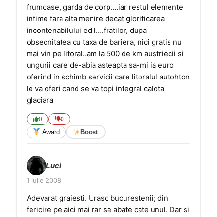
frumoase, garda de corp….iar restul elemente
infime fara alta menire decat glorificarea
incontenabilului edil….fratilor, dupa
obsecnitatea cu taxa de bariera, nici gratis nu
mai vin pe litoral..am la 500 de km austriecii si
ungurii care de-abia asteapta sa-mi ia euro
oferind in schimb servicii care litoralul autohton
le va oferi cand se va topi integral calota
glaciara
0
0
Award
Boost
Luci
1 iulie 2008
Adevarat graiesti. Urasc bucurestenii; din
fericire pe aici mai rar se abate cate unul. Dar si