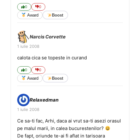
0
0
Award
Boost
Narcis Corvette
1 iulie 2008
calota cica se topeste in curand
0
0
Award
Boost
Relaxedman
1 iulie 2008
Ce sa-ti fac, Arhi, daca ai vrut sa-ti asezi orasul
pe malul marii, in calea bucurestenilor?
De fapt, oriunde te-ai fi aflat in tarisoara