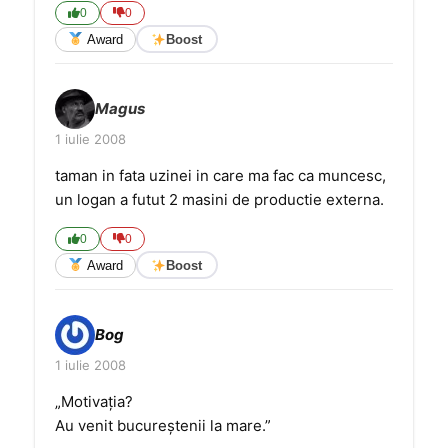
0
0
Award
Boost
Magus
1 iulie 2008
taman in fata uzinei in care ma fac ca muncesc,
un logan a futut 2 masini de productie externa.
0
0
Award
Boost
Bog
1 iulie 2008
„Motivaţia?
Au venit bucureştenii la mare.”