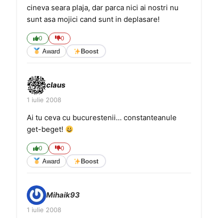
cineva seara plaja, dar parca nici ai nostri nu
sunt asa mojici cand sunt in deplasare!
0
0
Award
Boost
claus
1 iulie 2008
Ai tu ceva cu bucurestenii… constanteanule
get-beget!
0
0
Award
Boost
Mihaik93
1 iulie 2008