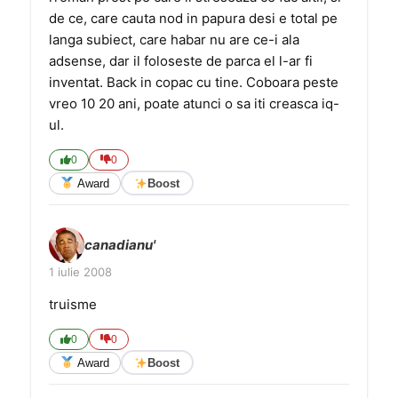
de ce, care cauta nod in papura desi e total pe
langa subiect, care habar nu are ce-i ala
adsense, dar il foloseste de parca el l-ar fi
inventat. Back in copac cu tine. Coboara peste
vreo 10 20 ani, poate atunci o sa iti creasca iq-
ul.
0
0
Award
Boost
canadianu'
1 iulie 2008
truisme
0
0
Award
Boost