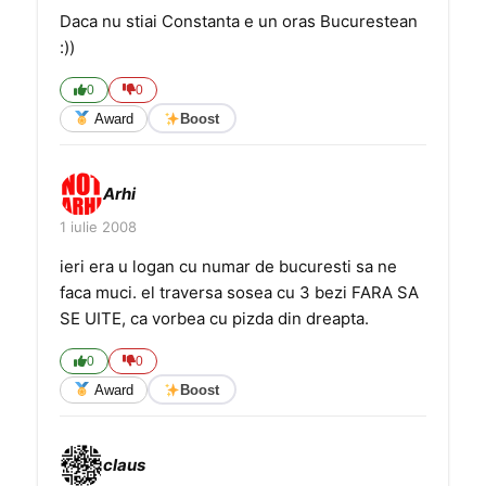
Daca nu stiai Constanta e un oras Bucurestean
:))
0
0
Award
Boost
Arhi
1 iulie 2008
ieri era u logan cu numar de bucuresti sa ne
faca muci. el traversa sosea cu 3 bezi FARA SA
SE UITE, ca vorbea cu pizda din dreapta.
0
0
Award
Boost
claus