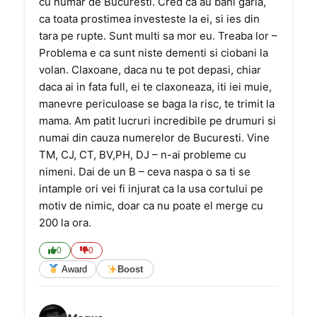
cu numar de Bucuresti. Cred ca au bani garla,
ca toata prostimea investeste la ei, si ies din
tara pe rupte. Sunt multi sa mor eu. Treaba lor –
Problema e ca sunt niste dementi si ciobani la
volan. Claxoane, daca nu te pot depasi, chiar
daca ai in fata full, ei te claxoneaza, iti iei muie,
manevre periculoase se baga la risc, te trimit la
mama. Am patit lucruri incredibile pe drumuri si
numai din cauza numerelor de Bucuresti. Vine
TM, CJ, CT, BV,PH, DJ – n-ai probleme cu
nimeni. Dai de un B – ceva naspa o sa ti se
intample ori vei fi injurat ca la usa cortului pe
motiv de nimic, doar ca nu poate el merge cu
200 la ora.
0
0
Award
Boost