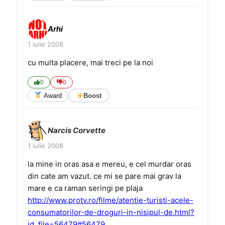
Arhi
1 iulie 2008
cu multa placere, mai treci pe la noi
0
0
Award
Boost
Narcis Corvette
1 iulie 2008
la mine in oras asa e mereu, e cel murdar oras
din cate am vazut. ce mi se pare mai grav la
mare e ca raman seringi pe plaja
http://www.protv.ro/filme/atentie-turisti-acele-
consumatorilor-de-droguri-in-nisipul-de.html?
id_file=56479#56479