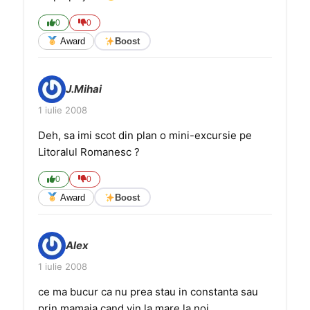
0
0
Award
Boost
J.Mihai
1 iulie 2008
Deh, sa imi scot din plan o mini-excursie pe
Litoralul Romanesc ?
0
0
Award
Boost
Alex
1 iulie 2008
ce ma bucur ca nu prea stau in constanta sau
prin mamaia cand vin la mare la noi…