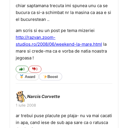
chiar saptamana trecuta imi spunea unu ca se
bucura ca si-a schimbat nr la masina ca asa e si
el bucurestean ..
am scris si eu un post pe tema mizeriei
http://razvan.zoom-
studios.ro/2008/06/weekend-la-mare.html
la
mare si crede-ma ca e vorba de natia noastra
jegoasa !
0
0
Award
Boost
Narcis Corvette
1 iulie 2008
ar trebui puse placute pe plaja- nu va mai cacati
in apa, cand iese de sub apa sare ca o ratusca