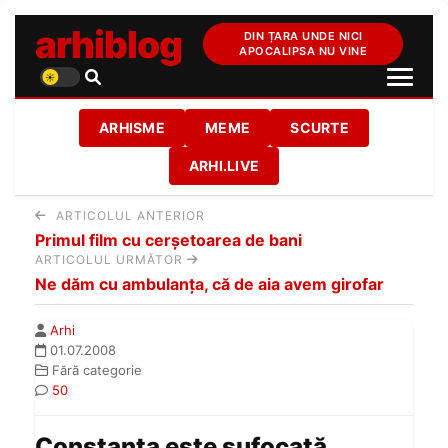
arhiblog
DIN ȚARA UNDE NICI
APOCALIPSA NU VINE
ARHISME
MEME
SCURTE
ARHI.LIVE
ARTICOLUL ANTERIOR
Primul film cu cerşetoarea de bani
ARTICOLUL URMĂTOR
Ne dăm cu ambulanţa, că de aia avem girofar
Arhi
01.07.2008
Fără categorie
50
Constanţa este sufocată