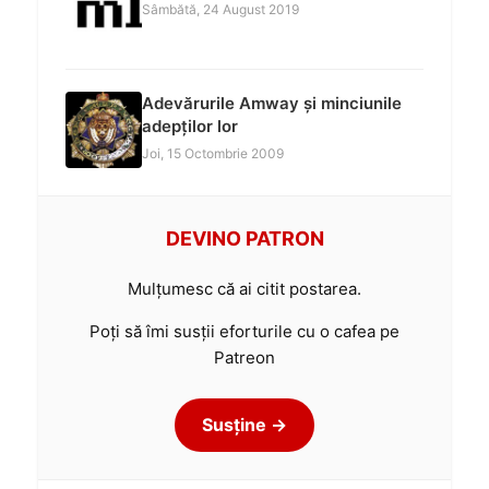
Sâmbătă, 24 August 2019
Adevărurile Amway și minciunile
adepților lor
Joi, 15 Octombrie 2009
DEVINO PATRON
Mulțumesc că ai citit postarea.
Poți să îmi susții eforturile cu o cafea pe
Patreon
Susține →