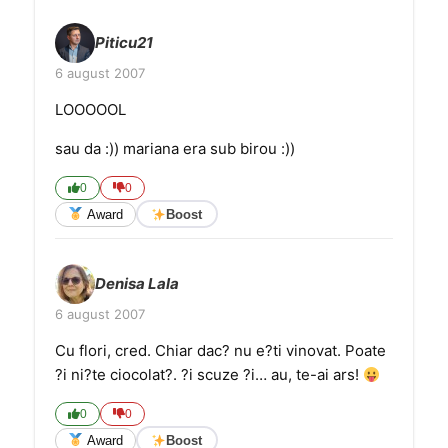
Piticu21
6 august 2007
LOOOOOL
sau da :)) mariana era sub birou :))
0
0
Award
Boost
Denisa Lala
6 august 2007
Cu flori, cred. Chiar dac? nu e?ti vinovat. Poate
?i ni?te ciocolat?. ?i scuze ?i… au, te-ai ars!
0
0
Award
Boost