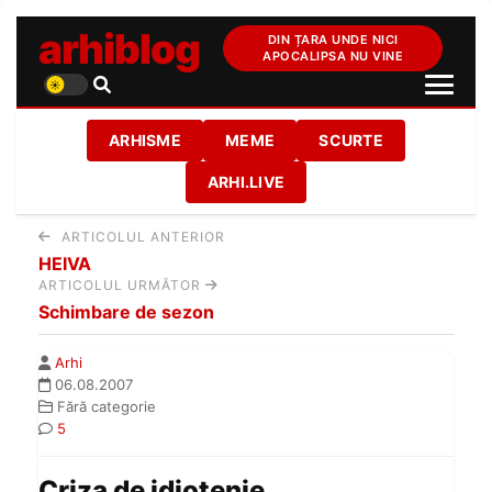
arhiblog
DIN ȚARA UNDE NICI
APOCALIPSA NU VINE
ARHISME
MEME
SCURTE
ARHI.LIVE
ARTICOLUL ANTERIOR
HEIVA
ARTICOLUL URMĂTOR
Schimbare de sezon
Arhi
06.08.2007
Fără categorie
5
Criza de idiotenie