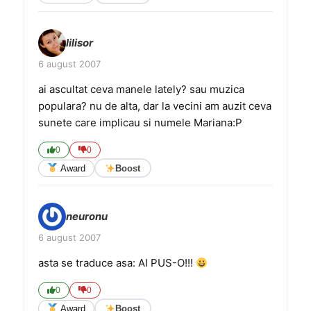
lilisor
6 august 2007
ai ascultat ceva manele lately? sau muzica
populara? nu de alta, dar la vecini am auzit ceva
sunete care implicau si numele Mariana:P
0
0
Award
Boost
neuronu
6 august 2007
asta se traduce asa: AI PUS-O!!!
0
0
Award
Boost