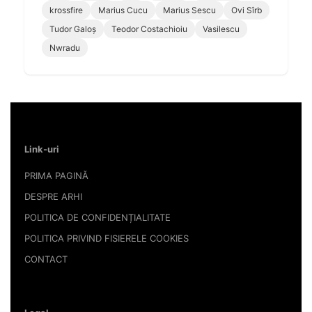
krossfire
Marius Cucu
Marius Sescu
Ovi Sîrb
Tudor Galoș
Teodor Costachioiu
Vasilescu
Nwradu
Link-uri
PRIMA PAGINĂ
DESPRE ARHI
POLITICA DE CONFIDENȚIALITATE
POLITICA PRIVIND FISIERELE COOKIES
CONTACT