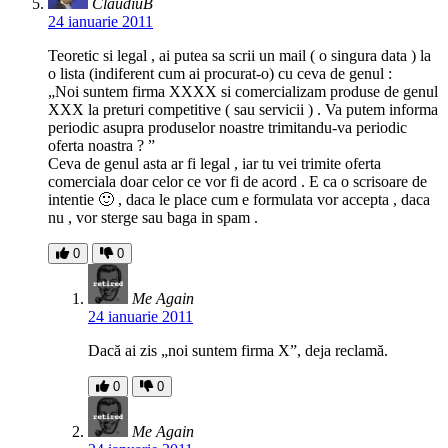
ClaudiuB
24 ianuarie 2011
Teoretic si legal , ai putea sa scrii un mail ( o singura data ) la
o lista (indiferent cum ai procurat-o) cu ceva de genul :
„Noi suntem firma XXXX si comercializam produse de genul
XXX la preturi competitive ( sau servicii ) . Va putem informa
periodic asupra produselor noastre trimitandu-va periodic
oferta noastra ? ”
Ceva de genul asta ar fi legal , iar tu vei trimite oferta
comerciala doar celor ce vor fi de acord . E ca o scrisoare de
intentie 🙂 , daca le place cum e formulata vor accepta , daca
nu , vor sterge sau baga in spam .
0
0
Me Again
24 ianuarie 2011
Dacă ai zis „noi suntem firma X”, deja reclamă.
0
0
Me Again