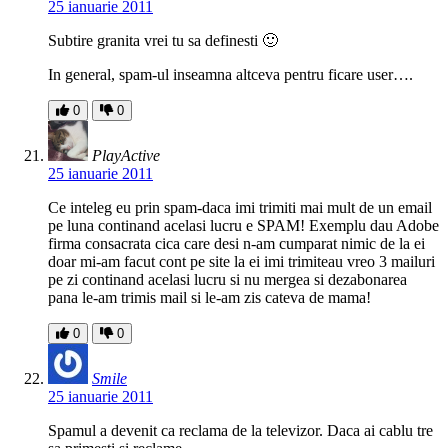
25 ianuarie 2011
Subtire granita vrei tu sa definesti 🙂
In general, spam-ul inseamna altceva pentru ficare user….
0
0
PlayActive
25 ianuarie 2011
Ce inteleg eu prin spam-daca imi trimiti mai mult de un email
pe luna continand acelasi lucru e SPAM! Exemplu dau Adobe
firma consacrata cica care desi n-am cumparat nimic de la ei
doar mi-am facut cont pe site la ei imi trimiteau vreo 3 mailuri
pe zi continand acelasi lucru si nu mergea si dezabonarea
pana le-am trimis mail si le-am zis cateva de mama!
0
0
Smile
25 ianuarie 2011
Spamul a devenit ca reclama de la televizor. Daca ai cablu tre