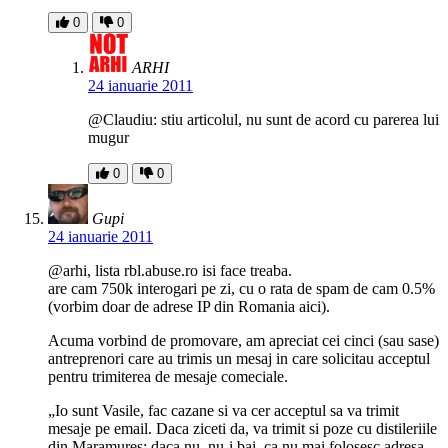
0
0
ARHI
24 ianuarie 2011
@Claudiu: stiu articolul, nu sunt de acord cu parerea lui
mugur
0
0
Gupi
24 ianuarie 2011
@arhi, lista rbl.abuse.ro isi face treaba.
are cam 750k interogari pe zi, cu o rata de spam de cam 0.5%
(vorbim doar de adrese IP din Romania aici).
Acuma vorbind de promovare, am apreciat cei cinci (sau sase)
antreprenori care au trimis un mesaj in care solicitau acceptul
pentru trimiterea de mesaje comeciale.
„Io sunt Vasile, fac cazane si va cer acceptul sa va trimit
mesaje pe email. Daca ziceti da, va trimit si poze cu distileriile
din Maramures; daca nu, nu-i bai, ca nu mai folosesc adresa