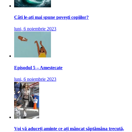
Câți le-ați mai spune povești copiilor?
luni, 6 noiembrie 2023
Episodul 5 – Amestecate
luni, 6 noiembrie 2023
Voi vă aduceți aminte ce ați mâncat săptămâna trecută,