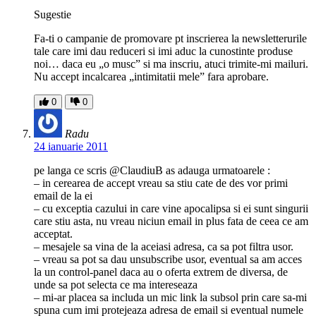
Sugestie
Fa-ti o campanie de promovare pt inscrierea la newsletterurile
tale care imi dau reduceri si imi aduc la cunostinte produse
noi… daca eu „o musc” si ma inscriu, atuci trimite-mi mailuri.
Nu accept incalcarea „intimitatii mele” fara aprobare.
0
0
Radu
24 ianuarie 2011
pe langa ce scris @ClaudiuB as adauga urmatoarele :
– in cerearea de accept vreau sa stiu cate de des vor primi
email de la ei
– cu exceptia cazului in care vine apocalipsa si ei sunt singurii
care stiu asta, nu vreau niciun email in plus fata de ceea ce am
acceptat.
– mesajele sa vina de la aceiasi adresa, ca sa pot filtra usor.
– vreau sa pot sa dau unsubscribe usor, eventual sa am acces
la un control-panel daca au o oferta extrem de diversa, de
unde sa pot selecta ce ma intereseaza
– mi-ar placea sa includa un mic link la subsol prin care sa-mi
spuna cum imi protejeaza adresa de email si eventual numele