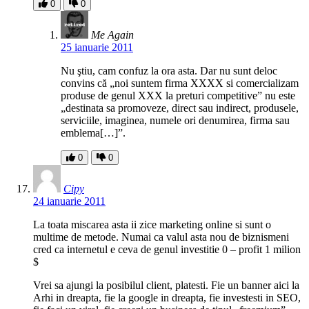
0
0
Me Again
25 ianuarie 2011
Nu ştiu, cam confuz la ora asta. Dar nu sunt deloc
convins că „noi suntem firma XXXX si comercializam
produse de genul XXX la preturi competitive” nu este
„destinata sa promoveze, direct sau indirect, produsele,
serviciile, imaginea, numele ori denumirea, firma sau
emblema[…]”.
0
0
Cipy
24 ianuarie 2011
La toata miscarea asta ii zice marketing online si sunt o
multime de metode. Numai ca valul asta nou de biznismeni
cred ca internetul e ceva de genul investitie 0 – profit 1 milion
$
Vrei sa ajungi la posibilul client, platesti. Fie un banner aici la
Arhi in dreapta, fie la google in dreapta, fie investesti in SEO,