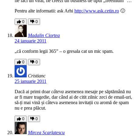
fie faci un viral, fie creezi un business de tipul „freemium” …
Pentru alte informatii: ask Arhi
http://www.ask.cetin.ro
🙂
0
0
Madalin Ciortea
24 ianuarie 2011
„că conform legii 365” – o gresala cat un mic spam.
0
0
Cristianc
25 ianuarie 2011
Dacă ai primi doar
câteva
asemenea mesaje pe săptămână nu
ar fi mare tragedie, dar când ai de citit zilnic zeci de email-uri,
să-ți mai vină și câteva asemenea invitații cu aromă de spam
nu e prea plăcut.
0
0
Mircea Scarlatescu