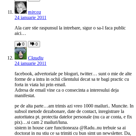
mircea
24 ianuarie 2011
Ala care stie raspunsul la intrebare, sigur o sa-l faca public
aici…
0
0
Claudiu
24 ianuarie 2011
facebook, advertoriale pe bloguri, twitter… sunt o mie de alte
forme de a intra in ochii clientului decat sa te bagi practic cu
forta in viata lui prin email.
Adresa de email vine ca o consecinta a interesului deja
manifestat.
pe de alta parte…am trimis azi vreo 1000 mailuri.. Muncite. In
subsol metode dezabonare, date de contact, inregistrare la
autoritatea pt. protectia datelor personale (nu ca ar conta, e fix
pix)…si cam 2 mailuri/luna.
sistem in house care functioneaza @Radu..nu trebuie sa ai
doctorat in nu stiu ce sa trimiti cu bun simt un newsletter. Da,