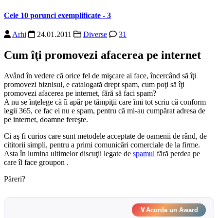
Cele 10 porunci exemplificate - 3
Arhi
24.01.2011
Diverse
31
Cum îţi promovezi afacerea pe internet
Având în vedere că orice fel de mişcare ai face, încercând să îţi
promovezi biznisul, e catalogată drept spam, cum poţi să îţi
promovezi afacerea pe internet, fără să faci spam?
A nu se înţelege că îi apăr pe tâmpiţii care îmi tot scriu că conform
legii 365, ce fac ei nu e spam, pentru că mi-au cumpărat adresa de
pe internet, doamne fereşte.
Ci aş fi curios care sunt metodele acceptate de oamenii de rând, de
cititorii simpli, pentru a primi comunicări comerciale de la firme.
Asta în lumina ultimelor discuţii legate de
spamul
fără perdea pe
care îl face groupon .
Păreri?
🏅
Acorda un Award