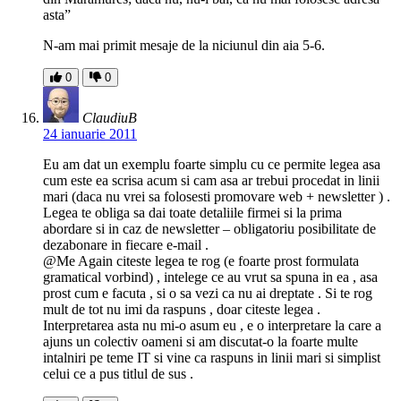
asta”
N-am mai primit mesaje de la niciunul din aia 5-6.
0
0
ClaudiuB
24 ianuarie 2011
Eu am dat un exemplu foarte simplu cu ce permite legea asa
cum este ea scrisa acum si cam asa ar trebui procedat in linii
mari (daca nu vrei sa folosesti promovare web + newsletter ) .
Legea te obliga sa dai toate detaliile firmei si la prima
abordare si in caz de newsletter – obligatoriu posibilitate de
dezabonare in fiecare e-mail .
@Me Again citeste legea te rog (e foarte prost formulata
gramatical vorbind) , intelege ce au vrut sa spuna in ea , asa
prost cum e facuta , si o sa vezi ca nu ai dreptate . Si te rog
mult de tot nu imi da raspuns , doar citeste legea .
Interpretarea asta nu mi-o asum eu , e o interpretare la care a
ajuns un colectiv oameni si am discutat-o la foarte multe
intalniri pe teme IT si vine ca raspuns in linii mari si simplist
celui ce a pus titlul de sus .