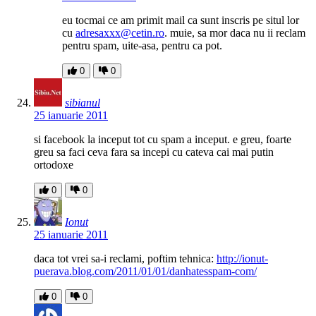
eu tocmai ce am primit mail ca sunt inscris pe situl lor
cu
adresaxxx@cetin.ro
. muie, sa mor daca nu ii reclam
pentru spam, uite-asa, pentru ca pot.
0
0
sibianul
25 ianuarie 2011
si facebook la inceput tot cu spam a inceput. e greu, foarte
greu sa faci ceva fara sa incepi cu cateva cai mai putin
ortodoxe
0
0
Ionut
25 ianuarie 2011
daca tot vrei sa-i reclami, poftim tehnica:
http://ionut-
puerava.blog.com/2011/01/01/danhatesspam-com/
0
0