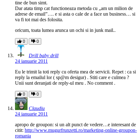
tine de bun simt.
Dar atata timp cat functioneaza metoda cu „am un milion de
adrese de email”…. e si asta o cale de a face un business… si
va fi tot mai des folosita.
oricum, toata lumea arunca un ochi si in junk mail..
0
0
Drill baby drill
24 ianuarie 2011
Eu le trimit la toti reply cu oferta mea de servicii. Repet : ca si
reply la emailul lor ( sp@m desigur) . Stiti care e culmea ?
Unii sunt deranjati de reply-ul meu . No comment .
0
0
Claudiu
24 ianuarie 2011
apropo de groupon: si un alt punct de vedere…e interesant de
citit:
http://www.mugurfrunzetti.ro/marketing-online-groupon-
romania