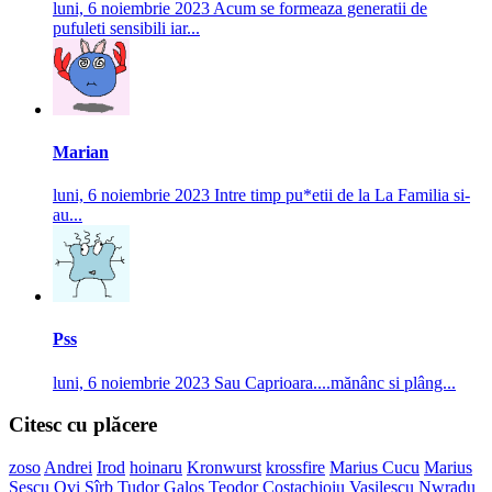
luni, 6 noiembrie 2023
Acum se formeaza generatii de
pufuleti sensibili iar...
Marian
luni, 6 noiembrie 2023
Intre timp pu*etii de la La Familia si-
au...
Pss
luni, 6 noiembrie 2023
Sau Caprioara....mănânc si plâng...
Citesc cu plăcere
zoso
Andrei
Irod
hoinaru
Kronwurst
krossfire
Marius Cucu
Marius
Sescu
Ovi Sîrb
Tudor Galoș
Teodor Costachioiu
Vasilescu
Nwradu