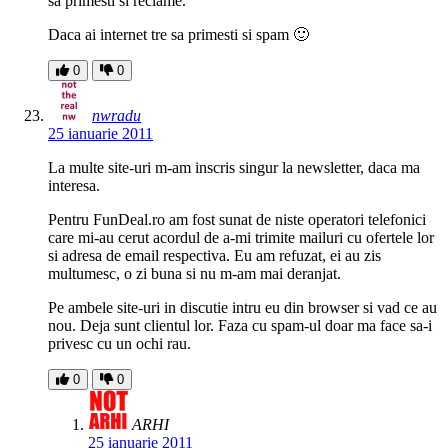
sa primesti si reclame.
Daca ai internet tre sa primesti si spam 🙂
0
0
nwradu
25 ianuarie 2011
La multe site-uri m-am inscris singur la newsletter, daca ma
interesa.
Pentru FunDeal.ro am fost sunat de niste operatori telefonici
care mi-au cerut acordul de a-mi trimite mailuri cu ofertele lor
si adresa de email respectiva. Eu am refuzat, ei au zis
multumesc, o zi buna si nu m-am mai deranjat.
Pe ambele site-uri in discutie intru eu din browser si vad ce au
nou. Deja sunt clientul lor. Faza cu spam-ul doar ma face sa-i
privesc cu un ochi rau.
0
0
ARHI
25 ianuarie 2011