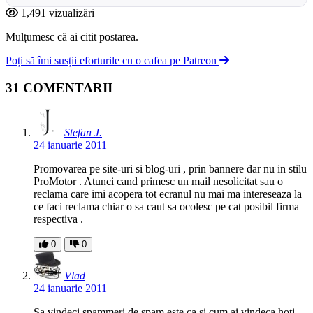
1,491 vizualizări
Mulțumesc că ai citit postarea.
Poți să îmi susții eforturile cu o cafea pe Patreon
31 COMENTARII
Stefan J.
24 ianuarie 2011
Promovarea pe site-uri si blog-uri , prin bannere dar nu in stilu
ProMotor . Atunci cand primesc un mail nesolicitat sau o
reclama care imi acopera tot ecranul nu mai ma intereseaza la
ce faci reclama chiar o sa caut sa ocolesc pe cat posibil firma
respectiva .
0
0
Vlad
24 ianuarie 2011
Sa vindeci spammeri de spam este ca si cum ai vindeca hoti