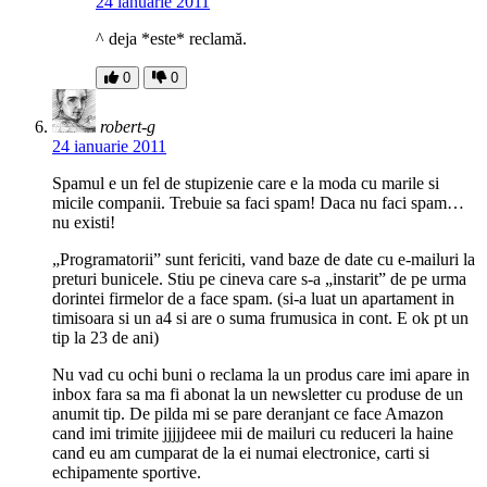
24 ianuarie 2011
^ deja *este* reclamă.
0
0
robert-g
24 ianuarie 2011
Spamul e un fel de stupizenie care e la moda cu marile si
micile companii. Trebuie sa faci spam! Daca nu faci spam…
nu existi!
„Programatorii” sunt fericiti, vand baze de date cu e-mailuri la
preturi bunicele. Stiu pe cineva care s-a „instarit” de pe urma
dorintei firmelor de a face spam. (si-a luat un apartament in
timisoara si un a4 si are o suma frumusica in cont. E ok pt un
tip la 23 de ani)
Nu vad cu ochi buni o reclama la un produs care imi apare in
inbox fara sa ma fi abonat la un newsletter cu produse de un
anumit tip. De pilda mi se pare deranjant ce face Amazon
cand imi trimite jjjjjdeee mii de mailuri cu reduceri la haine
cand eu am cumparat de la ei numai electronice, carti si
echipamente sportive.