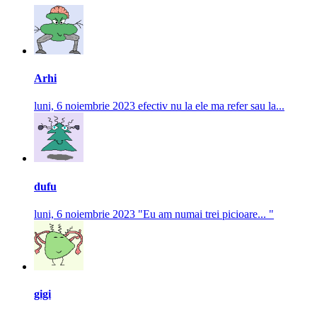
Arhi
luni, 6 noiembrie 2023
efectiv nu la ele ma refer sau la...
dufu
luni, 6 noiembrie 2023
"Eu am numai trei picioare... "
gigi