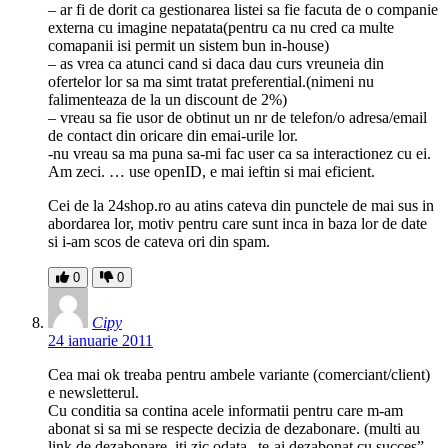
– ar fi de dorit ca gestionarea listei sa fie facuta de o companie
externa cu imagine nepatata(pentru ca nu cred ca multe
comapanii isi permit un sistem bun in-house)
– as vrea ca atunci cand si daca dau curs vreuneia din
ofertelor lor sa ma simt tratat preferential.(nimeni nu
falimenteaza de la un discount de 2%)
– vreau sa fie usor de obtinut un nr de telefon/o adresa/email
de contact din oricare din emai-urile lor.
-nu vreau sa ma puna sa-mi fac user ca sa interactionez cu ei.
Am zeci. … use openID, e mai ieftin si mai eficient.
Cei de la 24shop.ro au atins cateva din punctele de mai sus in
abordarea lor, motiv pentru care sunt inca in baza lor de date
si i-am scos de cateva ori din spam.
0
0
Cipy
24 ianuarie 2011
Cea mai ok treaba pentru ambele variante (comerciant/client)
e newsletterul.
Cu conditia sa contina acele informatii pentru care m-am
abonat si sa mi se respecte decizia de dezabonare. (multi au
link de dezabonare, iti zic odata „te-ai dezabonat cu succes”