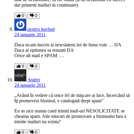
dar primesti mailuri in continuare)
0
0
pentru barbati
24 ianuarie 2011
Daca m-am inscris la newslateru lor de buna voie … DA
Daca ai optiunea sa renunti DA
Orice alt mail e SPAM ….
0
0
Andrei
24 ianuarie 2011
„Având în vedere că orice fel de mişcare ai face, încercând să
îţi promovezi biznisul, e catalogată drept spam”
Eu as zice numai cand trimiti mail-uri NESOLICITATE se
cheama spam. Alte miscari de promovare a biznisului fara a
trimite mailuri nu exista?
0
0