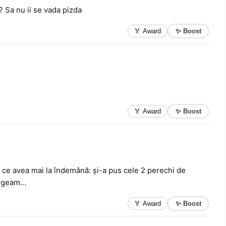
 Sa nu ii se vada pizda
✨ Boost
🏅 Award
✨ Boost
🏅 Award
cu ce avea mai la îndemână: şi-a pus cele 2 perechi de
pe geam…
✨ Boost
🏅 Award