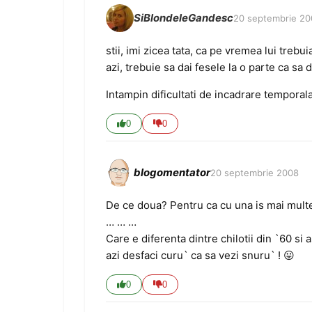
SiBlondeleGandesc
20 septembrie 20
stii, imi zicea tata, ca pe vremea lui trebuia
azi, trebuie sa dai fesele la o parte ca sa d
Intampin dificultati de incadrare tempora
0
0
blogomentator
20 septembrie 2008
De ce doua? Pentru ca cu una is mai multe
… … …
Care e diferenta dintre chilotii din `60 si 
azi desfaci curu` ca sa vezi snuru` ! 😛
0
0