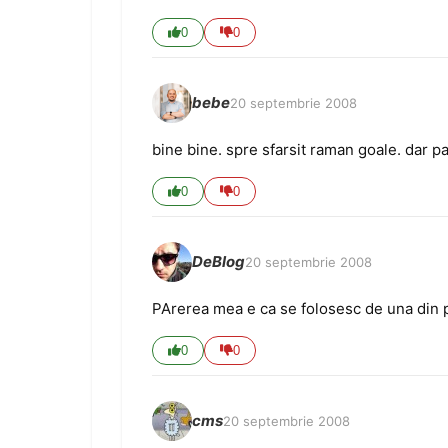
0
0
bebe
20 septembrie 2008
bine bine. spre sfarsit raman goale. dar p
0
0
DeBlog
20 septembrie 2008
PArerea mea e ca se folosesc de una din pe
0
0
cms
20 septembrie 2008