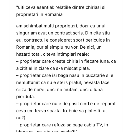
"uiti ceva esential: relatiile dintre chiriasi si
proprietari in Romania.
am schimbat multi proprietari, doar cu unul
singur am avut un contract scris. Din cite stiu
eu, contractul e considerat sport periculos in
Romania, pur si simplu nu vor. De aici, un
hazard total. citeva intimplari reale:
– proprietar care creste chiria in fiecare luna, ca
a citit el in ziare ca s-a miscat piata.
– proprietar care isi baga nasu in bucatarie si e
nemultumit ca nu e sters praful, nevasta face
criza de nervi, deci ne mutam, deci o luna
pierduta.
– proprietar care nu e de gasit cind e de reparat
ceva (cu teava sparta, trebuie sa platesti tu,
nu?)
– proprietar care refuza sa bage cablu TV, in
ideea ca `ce, stau eu acolo?!`