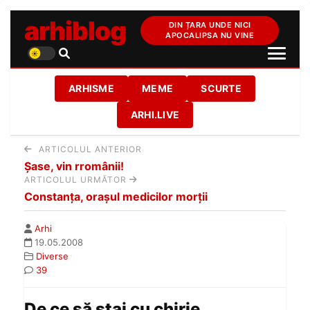
arhiblog
DIN ȚARA UNDE NICI
APOCALIPSA NU VINE
ARHISME
MEME
SCURTE
ARHI.LIVE
ARTICOLUL ANTERIOR
Şase, vin rromânii!
ARTICOLUL URMĂTOR
Constanţa, oraşul medicilor morţii
Arhi
19.05.2008
Diverse
39
De ce să stai cu chirie