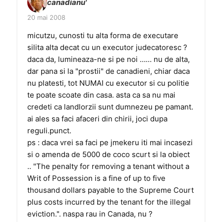
canadianu'
20 mai 2008
micutzu, cunosti tu alta forma de executare
silita alta decat cu un executor judecatoresc ?
daca da, lumineaza-ne si pe noi …… nu de alta,
dar pana si la "prostii" de canadieni, chiar daca
nu platesti, tot NUMAI cu executor si cu politie
te poate scoate din casa. asta ca sa nu mai
credeti ca landlorzii sunt dumnezeu pe pamant.
ai ales sa faci afaceri din chirii, joci dupa
reguli.punct.
ps : daca vrei sa faci pe jmekeru iti mai incasezi
si o amenda de 5000 de coco scurt si la obiect
.. "The penalty for removing a tenant without a
Writ of Possession is a fine of up to five
thousand dollars payable to the Supreme Court
plus costs incurred by the tenant for the illegal
eviction.". naspa rau in Canada, nu ?