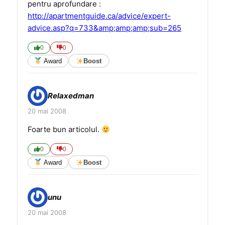
pentru aprofundare :
http://apartmentguide.ca/advice/expert-
advice.asp?q=733&amp;amp;amp;sub=265
0
0
Award
Boost
Relaxedman
20 mai 2008
Foarte bun articolul.
0
0
Award
Boost
unu
20 mai 2008