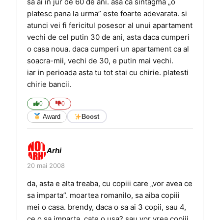
sa ai in jur de 60 de ani. asa ca sintagma „o
platesc pana la urma” este foarte adevarata. si
atunci vei fi fericitul posesor al unui apartament
vechi de cel putin 30 de ani, asta daca cumperi
o casa noua. daca cumperi un apartament ca al
soacra-mii, vechi de 30, e putin mai vechi.
iar in perioada asta tu tot stai cu chirie. platesti
chirie bancii.
0
0
Award
Boost
Arhi
20 mai 2008
da, asta e alta treaba, cu copiii care „vor avea ce
sa imparta”. moartea romanilo, sa aiba copiii
mei o casa. brendy, daca o sa ai 3 copii, sau 4,
ce o sa imparta, cate o usa? sau vor vrea copiii