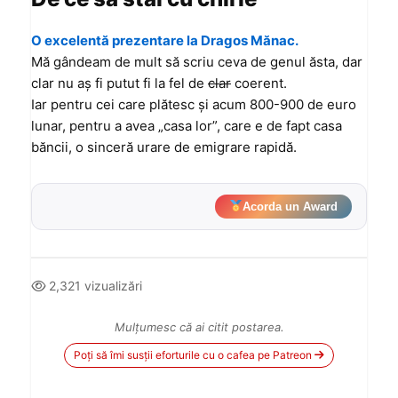
O excelentă prezentare la Dragos Mănac.
Mă gândeam de mult să scriu ceva de genul ăsta, dar
clar nu aş fi putut fi la fel de
clar
coerent.
Iar pentru cei care plătesc şi acum 800-900 de euro
lunar, pentru a avea „casa lor”, care e de fapt casa
băncii, o sinceră urare de emigrare rapidă.
Acorda un Award
2,321 vizualizări
Mulțumesc că ai citit postarea.
Poți să îmi susții eforturile cu o cafea pe Patreon