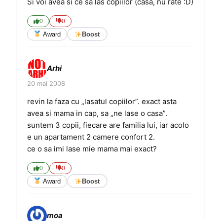
Si voi avea si ce sa las copiilor (casa, nu rate :D)
0
0
Award
Boost
Arhi
20 mai 2008
revin la faza cu „lasatul copiilor”. exact asta
avea si mama in cap, sa „ne lase o casa”.
suntem 3 copii, fiecare are familia lui, iar acolo
e un apartament 2 camere confort 2.
ce o sa imi lase mie mama mai exact?
0
0
Award
Boost
moa