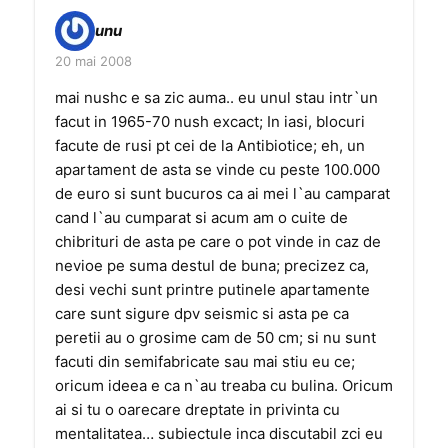
unu
20 mai 2008
mai nushc e sa zic auma.. eu unul stau intr`un
facut in 1965-70 nush excact; In iasi, blocuri
facute de rusi pt cei de la Antibiotice; eh, un
apartament de asta se vinde cu peste 100.000
de euro si sunt bucuros ca ai mei l`au camparat
cand l`au cumparat si acum am o cuite de
chibrituri de asta pe care o pot vinde in caz de
nevioe pe suma destul de buna; precizez ca,
desi vechi sunt printre putinele apartamente
care sunt sigure dpv seismic si asta pe ca
peretii au o grosime cam de 50 cm; si nu sunt
facuti din semifabricate sau mai stiu eu ce;
oricum ideea e ca n`au treaba cu bulina. Oricum
ai si tu o oarecare dreptate in privinta cu
mentalitatea… subiectule inca discutabil zci eu