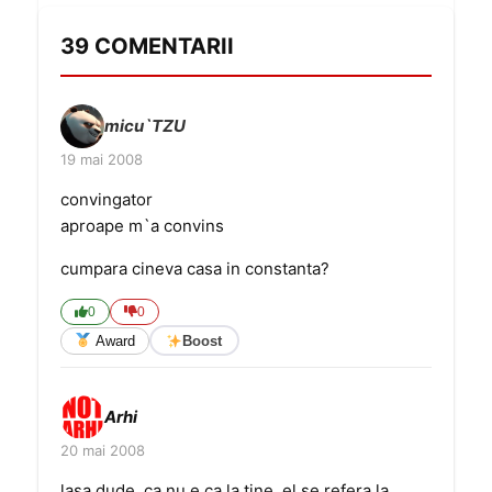
39 COMENTARII
micu`TZU
19 mai 2008
convingator
aproape m`a convins
cumpara cineva casa in constanta?
0
0
Award
Boost
Arhi
20 mai 2008
lasa dude, ca nu e ca la tine. el se refera la