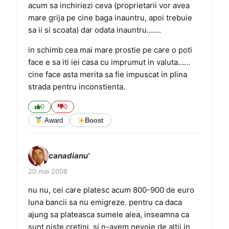
acum sa inchiriezi ceva (proprietarii vor avea
mare grija pe cine baga inauntru, apoi trebuie
sa ii si scoata) dar odata inauntru…….
in schimb cea mai mare prostie pe care o poti
face e sa iti iei casa cu imprumut in valuta……
cine face asta merita sa fie impuscat in plina
strada pentru inconstienta.
0
0
Award
Boost
canadianu'
20 mai 2008
nu nu, cei care platesc acum 800-900 de euro
luna bancii sa nu emigreze. pentru ca daca
ajung sa plateasca sumele alea, inseamna ca
sunt niste cretini, si n-avem nevoie de altii in