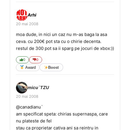
Arhi
20 mai 2008
moa dude, in nici un caz nu m-as baga la asa
ceva. cu 200€ pot sta cu o chirie decenta.
restul de 300 pot sa ii sparg pe jocuri de xbox:))
0
0
Award
Boost
micu`TZU
20 mai 2008
@canadianu`
am specificat speta: chirias supernaspa, care
nu plateste de fel
stau ca proprietar cativa ani sa reintru in