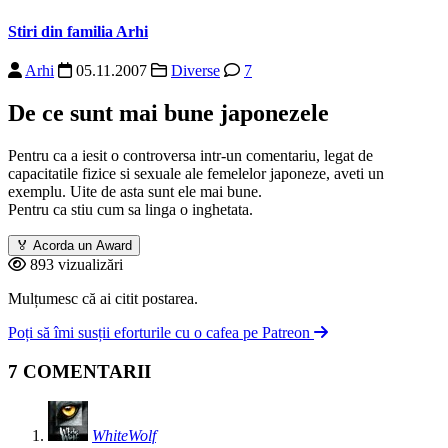
Stiri din familia Arhi
Arhi
05.11.2007
Diverse
7
De ce sunt mai bune japonezele
Pentru ca a iesit o controversa intr-un comentariu, legat de
capacitatile fizice si sexuale ale femelelor japoneze, aveti un
exemplu. Uite de
asta
sunt ele mai bune.
Pentru ca stiu cum sa linga o inghetata.
🏅
Acorda un Award
893 vizualizări
Mulțumesc că ai citit postarea.
Poți să îmi susții eforturile cu o cafea pe Patreon
7 COMENTARII
WhiteWolf