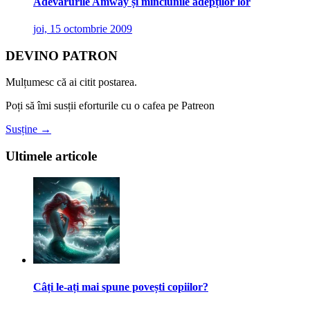
Adevărurile Amway și minciunile adepților lor
joi, 15 octombrie 2009
DEVINO PATRON
Mulțumesc că ai citit postarea.
Poți să îmi susții eforturile cu o cafea pe Patreon
Susține →
Ultimele articole
Câți le-ați mai spune povești copiilor?