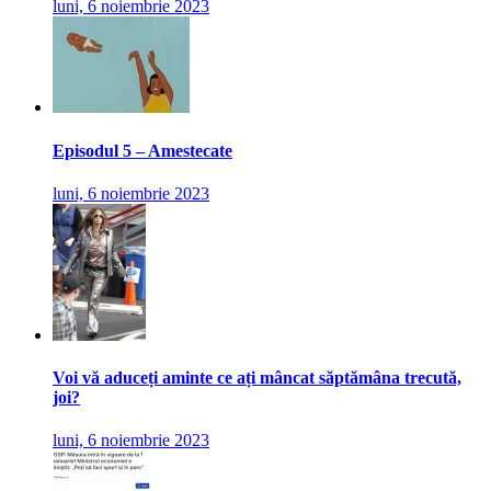
luni, 6 noiembrie 2023
Episodul 5 – Amestecate
luni, 6 noiembrie 2023
Voi vă aduceți aminte ce ați mâncat săptămâna trecută,
joi?
luni, 6 noiembrie 2023