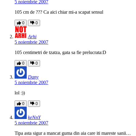
5 noiembrie 2007
105 cm de ??? Ca aici chiar mi-a scapat sensul
0
0
Arhi
5 noiembrie 2007
105 centimetri de tzatza, gata sa fie prelucrata:D
0
0
Dany
5 noiembrie 2007
lol :))
0
0
keNnY
5 noiembrie 2007
Tipa asta sigur a mancat guma din aia care iti mareste sanii…