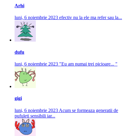
Arhi
luni, 6 noiembrie 2023
efectiv nu la ele ma refer sau la...
dufu
luni, 6 noiembrie 2023
"Eu am numai trei picioare... "
gigi
luni, 6 noiembrie 2023
Acum se formeaza generatii de
pufuleti sensibili iar...