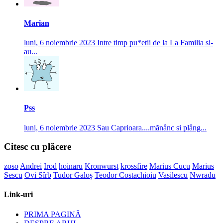
Marian
luni, 6 noiembrie 2023
Intre timp pu*etii de la La Familia si-
au...
Pss
luni, 6 noiembrie 2023
Sau Caprioara....mănânc si plâng...
Citesc cu plăcere
zoso
Andrei
Irod
hoinaru
Kronwurst
krossfire
Marius Cucu
Marius
Sescu
Ovi Sîrb
Tudor Galoș
Teodor Costachioiu
Vasilescu
Nwradu
Link-uri
PRIMA PAGINĂ