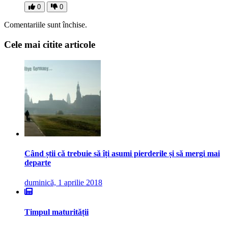
0
0
Comentariile sunt închise.
Cele mai citite articole
Când știi că trebuie să îți asumi pierderile și să mergi mai
departe
duminică, 1 aprilie 2018
Timpul maturității