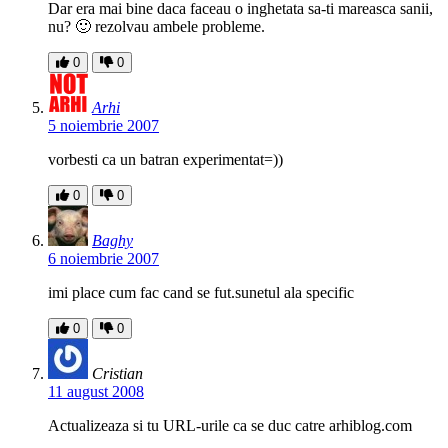
Dar era mai bine daca faceau o inghetata sa-ti mareasca sanii,
nu? 🙂 rezolvau ambele probleme.
0
0
Arhi
5 noiembrie 2007
vorbesti ca un batran experimentat=))
0
0
Baghy
6 noiembrie 2007
imi place cum fac cand se fut.sunetul ala specific
0
0
Cristian
11 august 2008
Actualizeaza si tu URL-urile ca se duc catre arhiblog.com