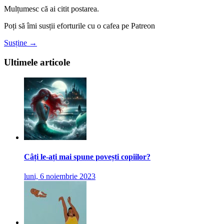
Mulțumesc că ai citit postarea.
Poți să îmi susții eforturile cu o cafea pe Patreon
Susține →
Ultimele articole
Câți le-ați mai spune povești copiilor?
luni, 6 noiembrie 2023