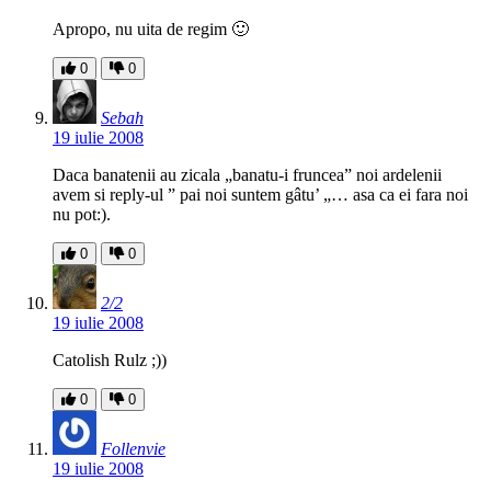
Apropo, nu uita de regim 🙂
0
0
Sebah
19 iulie 2008
Daca banatenii au zicala „banatu-i fruncea” noi ardelenii
avem si reply-ul ” pai noi suntem gâtu’ „… asa ca ei fara noi
nu pot:).
0
0
2/2
19 iulie 2008
Catolish Rulz ;))
0
0
Follenvie
19 iulie 2008