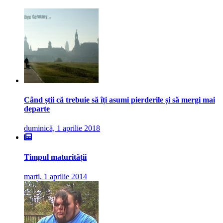
Când știi că trebuie să îți asumi pierderile și să mergi mai
departe
duminică, 1 aprilie 2018
Timpul maturității
marți, 1 aprilie 2014