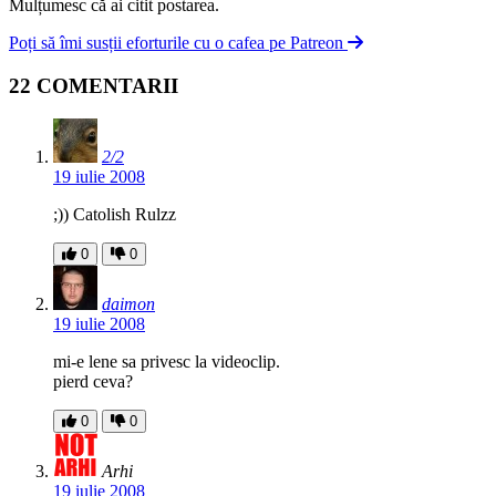
Mulțumesc că ai citit postarea.
Poți să îmi susții eforturile cu o cafea pe Patreon
22 COMENTARII
2/2
19 iulie 2008
;)) Catolish Rulzz
0
0
daimon
19 iulie 2008
mi-e lene sa privesc la videoclip.
pierd ceva?
0
0
Arhi
19 iulie 2008