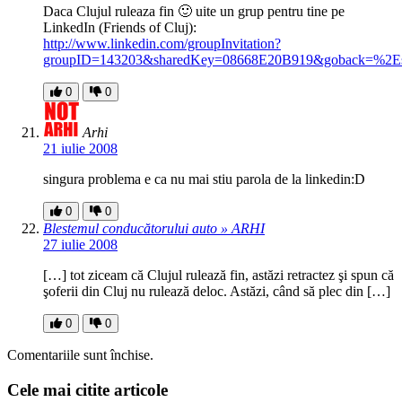
Daca Clujul ruleaza fin 🙂 uite un grup pentru tine pe
LinkedIn (Friends of Cluj):
http://www.linkedin.com/groupInvitation?
groupID=143203&sharedKey=08668E20B919&goback=%2Es
0
0
Arhi
21 iulie 2008
singura problema e ca nu mai stiu parola de la linkedin:D
0
0
Blestemul conducătorului auto » ARHI
27 iulie 2008
[…] tot ziceam că Clujul rulează fin, astăzi retractez şi spun că
şoferii din Cluj nu rulează deloc. Astăzi, când să plec din […]
0
0
Comentariile sunt închise.
Cele mai citite articole