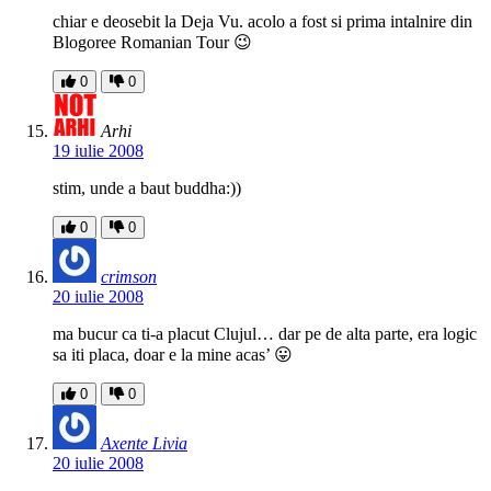
chiar e deosebit la Deja Vu. acolo a fost si prima intalnire din
Blogoree Romanian Tour 😉
0
0
Arhi
19 iulie 2008
stim, unde a baut buddha:))
0
0
crimson
20 iulie 2008
ma bucur ca ti-a placut Clujul… dar pe de alta parte, era logic
sa iti placa, doar e la mine acas’ 😛
0
0
Axente Livia
20 iulie 2008