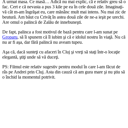
A urmat masa. Ce masă… Adică nu mai explic, că e relativ greu să o
fac. Cert e că nevasta a pus 3 kile pe ea în cele două zile. Imaginaţi-
vă cât m-am îngrăşat eu, care mănânc mult mai intens. Nu mai zic de
beutură. Am băut cu Crivăţ în astea două zile de ne-a ieşit pe urechi.
Are omul o palincă de Zalău de innebuneşti.
De fapt, palinca a fost motivul de bază pentru care l-am sunat pe
Groparu
, să îi spunem că îl iubim şi că e idolul nostru în viaţă. Nu că
nu ar fi aşa, dar fără palincă nu aveam tupeu.
Aşa că, dacă sunteţi cu afaceri în Cluj şi vreţi să staţi într-o locaţie
elegantă, ştiţi unde să vă duceţi.
PS: Filmul este relativ sugestiv pentru modul în care l-am făcut de
râs pe Andrei prin Cluj. Asta din cauză că am gura mare şi nu ştiu să
o închid la momentul potrivit.