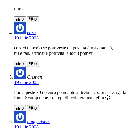
nimic
0
0
enzo
19 iulie 2008
ce zici tu acolo se potriveste cu poza ta din avatar. =))
nu e rau, afirmatie potrivita la locul potrivit.
0
0
Cristian
19 iulie 2008
Pai la peste 80 de euro pe noapte ar trebui si sa ma stearga la
fund. Scump nene, scump, dincolo era mai ieftin 🙂
0
0
funny videos
19 iulie 2008