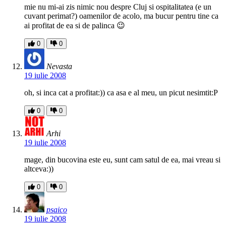
mie nu mi-ai zis nimic nou despre Cluj si ospitalitatea (e un
cuvant perimat?) oamenilor de acolo, ma bucur pentru tine ca
ai profitat de ea si de palinca 😉
0
0
Nevasta
19 iulie 2008
oh, si inca cat a profitat:)) ca asa e al meu, un picut nesimtit:P
0
0
Arhi
19 iulie 2008
mage, din bucovina este eu, sunt cam satul de ea, mai vreau si
altceva:))
0
0
psaico
19 iulie 2008