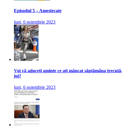
Episodul 5 – Amestecate
luni, 6 noiembrie 2023
Voi vă aduceți aminte ce ați mâncat săptămâna trecută,
joi?
luni, 6 noiembrie 2023