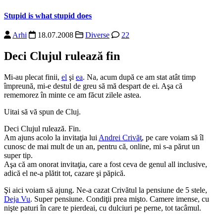
Stupid is what stupid does
Arhi
18.07.2008
Diverse
22
Deci Clujul rulează fin
Mi-au plecat finii,
el
şi
ea
. Na, acum după ce am stat atât timp
împreună, mi-e destul de greu să mă despart de ei. Aşa că
rememorez în minte ce am făcut zilele astea.
Uitai să vă spun de Cluj.
Deci Clujul rulează. Fin.
Am ajuns acolo la invitaţia lui
Andrei Crivăţ
, pe care voiam să îl
cunosc de mai mult de un an, pentru că, online, mi s-a părut un
super tip.
Aşa că am onorat invitaţia, care a fost ceva de genul all inclusive,
adică el ne-a plătit tot, cazare şi păpică.
Şi aici voiam să ajung. Ne-a cazat Crivătul la pensiune de 5 stele,
Deja Vu
. Super pensiune. Condiţii prea mişto. Camere imense, cu
nişte paturi în care te pierdeai, cu dulciuri pe perne, tot tacâmul.