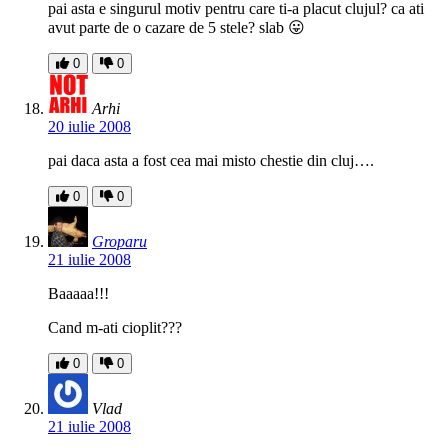
pai asta e singurul motiv pentru care ti-a placut clujul? ca ati
avut parte de o cazare de 5 stele? slab 😛
0
0
Arhi
20 iulie 2008
pai daca asta a fost cea mai misto chestie din cluj….
0
0
Groparu
21 iulie 2008
Baaaaa!!!
Cand m-ati cioplit???
0
0
Vlad
21 iulie 2008