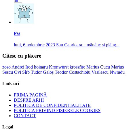
au...
Pss
luni, 6 noiembrie 2023
Sau Caprioara....mănânc si plâng...
Citesc cu plăcere
zoso
Andrei
Irod
hoinaru
Kronwurst
krossfire
Marius Cucu
Marius
Sescu
Ovi Sîrb
Tudor Galoș
Teodor Costachioiu
Vasilescu
Nwradu
Link-uri
PRIMA PAGINĂ
DESPRE ARHI
POLITICA DE CONFIDENȚIALITATE
POLITICA PRIVIND FISIERELE COOKIES
CONTACT
Legal