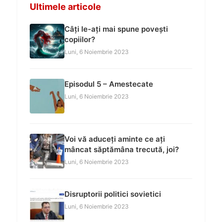
Ultimele articole
Câți le-ați mai spune povești
copiilor?
Luni, 6 Noiembrie 2023
Episodul 5 – Amestecate
Luni, 6 Noiembrie 2023
Voi vă aduceți aminte ce ați
mâncat săptămâna trecută, joi?
Luni, 6 Noiembrie 2023
Disruptorii politici sovietici
Luni, 6 Noiembrie 2023