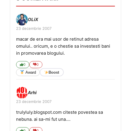
OLiX
23 decembrie 2007
macar de era mai usor de retinut adresa
omului.. oricum, e o chestie sa investesti bani
in promovarea blogului.
0
0
Award
Boost
Arhi
23 decembrie 2007
trulyluly.blogspot.com citeste povestea sa
nebuna. ai sa-mi fut una….
0
0