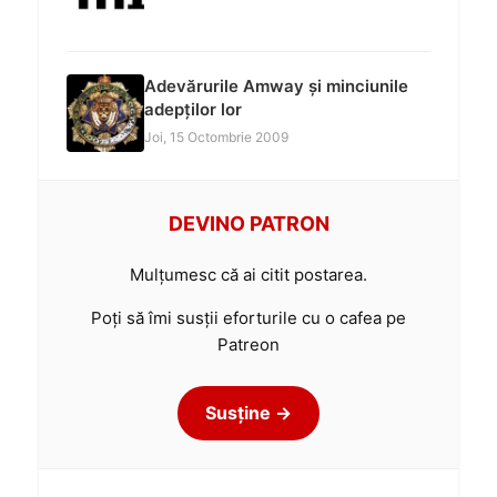
Adevărurile Amway și minciunile
adepților lor
Joi, 15 Octombrie 2009
DEVINO PATRON
Mulțumesc că ai citit postarea.
Poți să îmi susții eforturile cu o cafea pe
Patreon
Susține →