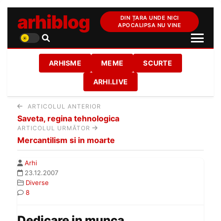
arhiblog
DIN ȚARA UNDE NICI
APOCALIPSA NU VINE
ARHISME
MEME
SCURTE
ARHI.LIVE
ARTICOLUL ANTERIOR
Saveta, regina tehnologica
ARTICOLUL URMĂTOR
Mercantilism si in moarte
Arhi
23.12.2007
Diverse
8
Dedicare in munca