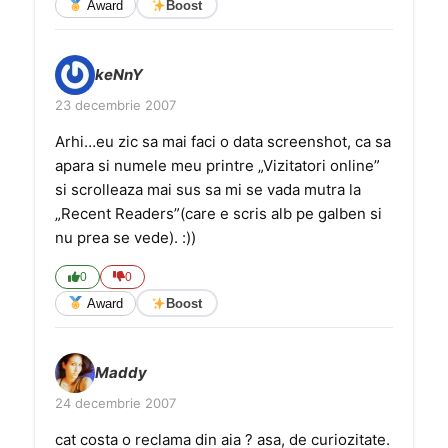
Award
Boost
keNnY
23 decembrie 2007
Arhi…eu zic sa mai faci o data screenshot, ca sa
apara si numele meu printre „Vizitatori online”
si scrolleaza mai sus sa mi se vada mutra la
„Recent Readers”(care e scris alb pe galben si
nu prea se vede). :))
0
0
Award
Boost
Maddy
24 decembrie 2007
cat costa o reclama din aia ? asa, de curiozitate.