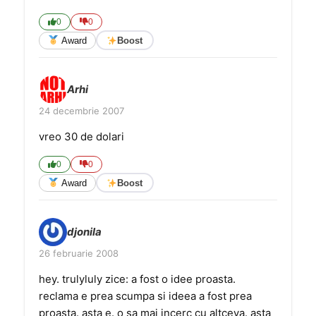
0
0
Award
Boost
Arhi
24 decembrie 2007
vreo 30 de dolari
0
0
Award
Boost
djonila
26 februarie 2008
hey. trulyluly zice: a fost o idee proasta.
reclama e prea scumpa si ideea a fost prea
proasta. asta e. o sa mai incerc cu altceva. asta