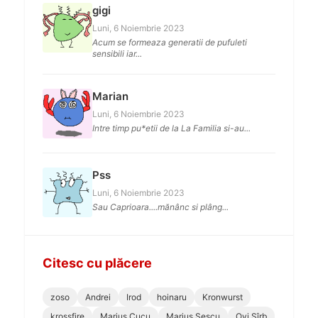
gigi
Luni, 6 Noiembrie 2023
Acum se formeaza generatii de pufuleti
sensibili iar...
Marian
Luni, 6 Noiembrie 2023
Intre timp pu*etii de la La Familia si-au...
Pss
Luni, 6 Noiembrie 2023
Sau Caprioara....mănânc si plâng...
Citesc cu plăcere
zoso
Andrei
Irod
hoinaru
Kronwurst
krossfire
Marius Cucu
Marius Sescu
Ovi Sîrb