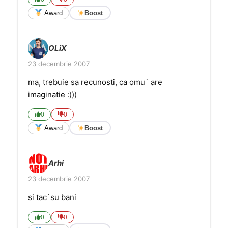
Award
Boost
OLiX
23 decembrie 2007
ma, trebuie sa recunosti, ca omu` are
imaginatie :)))
0
0
Award
Boost
Arhi
23 decembrie 2007
si tac`su bani
0
0