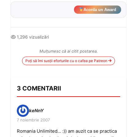
Acorda un Award
1,296 vizualizări
Mulțumesc că ai citit postarea.
Poți să îmi susții eforturile cu o cafea pe Patreon
3 COMENTARII
keNnY
7 noiembrie 2007
Romania Unlimited… :)) am auzit ca se practica