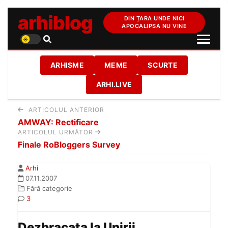
arhiblog
DIN ȚARA UNDE NICI
APOCALIPSA NU VINE
ARHISME
MEME
SCURTE
ARHI.LIVE
ARTICOLUL ANTERIOR
AMWAY: Rectificare
ARTICOLUL URMĂTOR
Finale RoBloggers Survey
Arhi
07.11.2007
Fără categorie
3
Dezbracata la Unirii