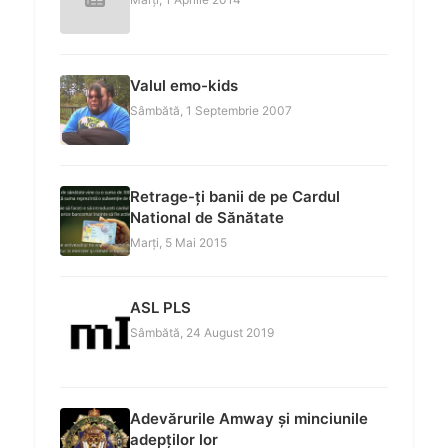
Valul emo-kids
Sâmbătă, 1 Septembrie 2007
Retrage-ți banii de pe Cardul
National de Sănătate
Marți, 5 Mai 2015
ASL PLS
Sâmbătă, 24 August 2019
Adevărurile Amway și minciunile
adepților lor