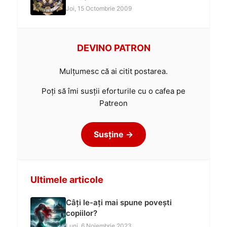
Joi, 15 Octombrie 2009
DEVINO PATRON
Mulțumesc că ai citit postarea.
Poți să îmi susții eforturile cu o cafea pe
Patreon
Susține →
Ultimele articole
Câți le-ați mai spune povești
copiilor?
Luni, 6 Noiembrie 2023