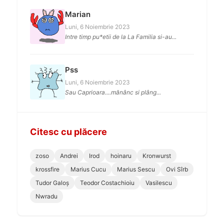
Marian
Luni, 6 Noiembrie 2023
Intre timp pu*etii de la La Familia si-au...
Pss
Luni, 6 Noiembrie 2023
Sau Caprioara....mănânc si plâng...
Citesc cu plăcere
zoso
Andrei
Irod
hoinaru
Kronwurst
krossfire
Marius Cucu
Marius Sescu
Ovi Sîrb
Tudor Galoș
Teodor Costachioiu
Vasilescu
Nwradu