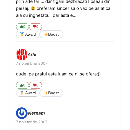
prin alte tari… dar tigani dezbracati lipseau din
peisaj.
preferam sincer sa o vad pe asiatica
aia cu inghetata… dar asta e…
0
0
Award
Boost
Arhi
7 noiembrie 2007
dude, pe praful asta luam ce ni se ofera:))
0
0
Award
Boost
vietnam
7 noiembrie 2007