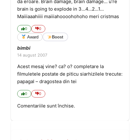
da eroare. Brain damage, brain damage… u’re
brain is going to explode in 3…4…2…1…
Maiiiaaahiiii maiiiahoooohohoho meri cristmas
0
0
Award
Boost
bimbi
14 august 2007
Acest mesaj vine? ca? o? completare la
filmuletele postate de piticu siarhizilele trecute:
papagal – dragostea din tei
0
0
Comentariile sunt închise.