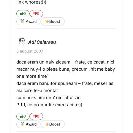
link whores:)))
0
0
Award
Boost
Adi Calarasu
8 august 2007
daca eram un naiv ziceam – frate, ce cacat, nici
macar nuy-i o piesa buna, precum „hit me baby
one more time”
daca eram banuitor spuneam – frate, meserias
ala care le-a montat
cum nu-s nici unu’ nici altu’ zic:
Pffff, ce pronuntie execrabila :))
0
0
Award
Boost