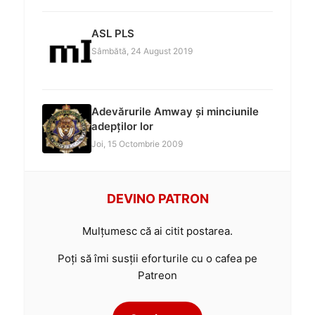
ASL PLS
Sâmbătă, 24 August 2019
Adevărurile Amway și minciunile
adepților lor
Joi, 15 Octombrie 2009
DEVINO PATRON
Mulțumesc că ai citit postarea.
Poți să îmi susții eforturile cu o cafea pe
Patreon