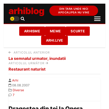
arhiblog
DIN ȚARA UNDE NICI
APOCALIPSA NU VINE
ARHISME
MEME
SCURTE
ARHI.LIVE
ARTICOLUL ANTERIOR
La semnalul urmator, inundatii
ARTICOLUL URMĂTOR
Restaurant naturist
Arhi
08.08.2007
Diverse
7
Dragostea din tei la Opera