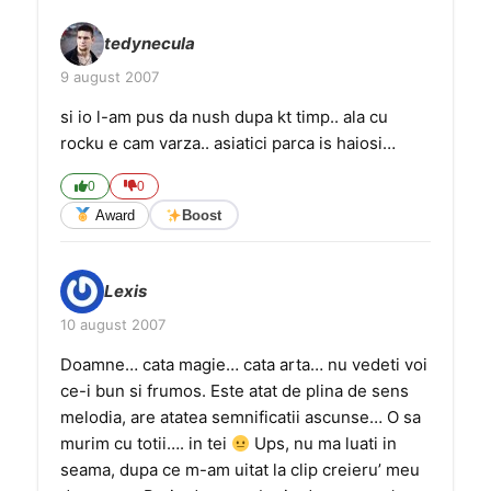
tedynecula
9 august 2007
si io l-am pus da nush dupa kt timp.. ala cu
rocku e cam varza.. asiatici parca is haiosi…
0
0
Award
Boost
Lexis
10 august 2007
Doamne… cata magie… cata arta… nu vedeti voi
ce-i bun si frumos. Este atat de plina de sens
melodia, are atatea semnificatii ascunse… O sa
murim cu totii…. in tei
Ups, nu ma luati in
seama, dupa ce m-am uitat la clip creieru’ meu