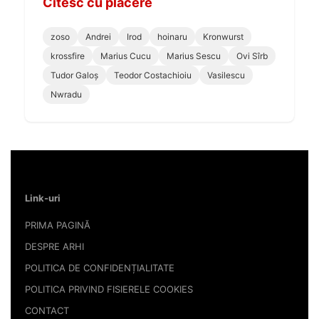
Citesc cu plăcere
zoso
Andrei
Irod
hoinaru
Kronwurst
krossfire
Marius Cucu
Marius Sescu
Ovi Sîrb
Tudor Galoș
Teodor Costachioiu
Vasilescu
Nwradu
Link-uri
PRIMA PAGINĂ
DESPRE ARHI
POLITICA DE CONFIDENȚIALITATE
POLITICA PRIVIND FISIERELE COOKIES
CONTACT