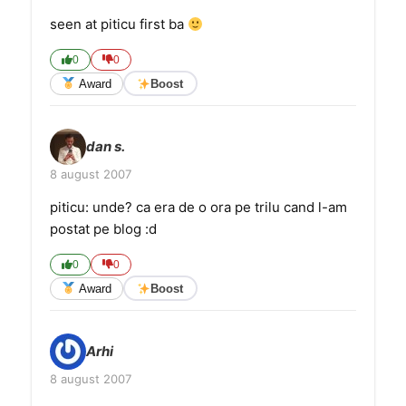
seen at piticu first ba
0
0
Award
Boost
dan s.
8 august 2007
piticu: unde? ca era de o ora pe trilu cand l-am
postat pe blog :d
0
0
Award
Boost
Arhi
8 august 2007