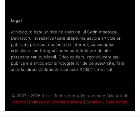
Legal
Arhiblog.ro este un site ce apartine lui Cetin Ametcea.
Detinatorul isi rezerva toate drepturile asupra articolelor
publicate pe acest domeniu de internet, cu exceptia
articolelor sau fotografiilor ce sunt detinute de alte
persoane sau publicatii. Orice copiere, reproducere sau
publicare a articolelor si fotografiilor de pe acest site, fara
acordul direct al detinatorului este STRICT interzisa!
© 2007 - 2026 Arhi - Toate drepturile rezervate | Hostat de
chroot
|
Politica de Confidentialitate
|
Cookies
|
Data Acces