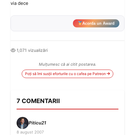
via dece
Acorda un Award
1,071 vizualizări
Mulțumesc că ai citit postarea.
Poți să îmi susții eforturile cu o cafea pe Patreon
7 COMENTARII
Piticu21
8 august 2007