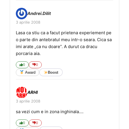
Andrei.Dilit
3 aprilie 2008
Lasa ca stiu ca a facut prietena experiement pe
o parte din antebratul meu intr-o seara. Cica sa
imi arate „ca nu doare”. A durut ca dracu
porcaria aia.
0
0
Award
Boost
ARHI
3 aprilie 2008
sa vezi cum e in zona inghinala….
0
0