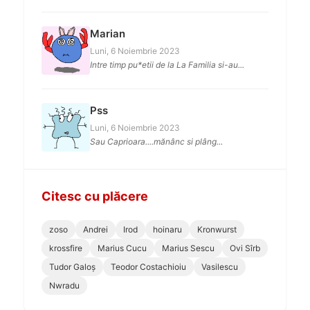
Marian
Luni, 6 Noiembrie 2023
Intre timp pu*etii de la La Familia si-au...
Pss
Luni, 6 Noiembrie 2023
Sau Caprioara....mănânc si plâng...
Citesc cu plăcere
zoso
Andrei
Irod
hoinaru
Kronwurst
krossfire
Marius Cucu
Marius Sescu
Ovi Sîrb
Tudor Galoș
Teodor Costachioiu
Vasilescu
Nwradu