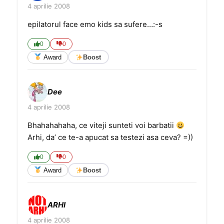
4 aprilie 2008
epilatorul face emo kids sa sufere…:-s
0
0
Award
Boost
Dee
4 aprilie 2008
Bhahahahaha, ce viteji sunteti voi barbatii
Arhi, da’ ce te-a apucat sa testezi asa ceva? =))
0
0
Award
Boost
ARHI
4 aprilie 2008