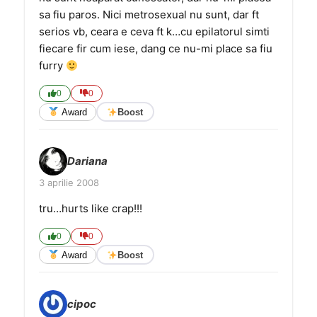
sa fiu paros. Nici metrosexual nu sunt, dar ft
serios vb, ceara e ceva ft k…cu epilatorul simti
fiecare fir cum iese, dang ce nu-mi place sa fiu
furry
0
0
Award
Boost
Dariana
3 aprilie 2008
tru…hurts like crap!!!
0
0
Award
Boost
cipoc