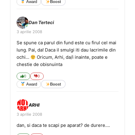
Award
Boost
Dan Terteci
3 aprilie 2008
Se spune ca parul din fund este cu firul cel mai
lung. Pai, da! Daca il smulgi iti dau lacrimile din
ochi…
Oricum, Arhi, da/i inainte, poate e
chestie de obisnuinta
0
0
Award
Boost
ARHI
3 aprilie 2008
dan, si daca te scapi pe aparat? de durere….