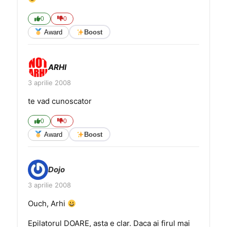
0
0
Award
Boost
ARHI
3 aprilie 2008
te vad cunoscator
0
0
Award
Boost
Dojo
3 aprilie 2008
Ouch, Arhi
Epilatorul DOARE, asta e clar. Daca ai firul mai