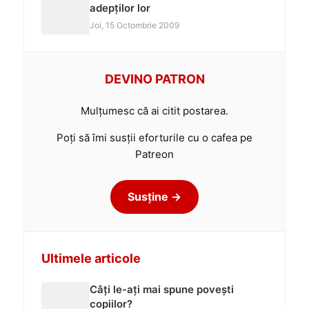
adepților lor
Joi, 15 Octombrie 2009
DEVINO PATRON
Mulțumesc că ai citit postarea.
Poți să îmi susții eforturile cu o cafea pe
Patreon
Susține →
Ultimele articole
Câți le-ați mai spune povești
copiilor?