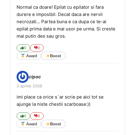
Normal ca doare! Epilat cu epilator si fara
durere e imposibil. Decat daca are nervii
necrozati… Partea buna e ca dupa ce te-ai
epilat prima data e mai usor pe urma. Si creste
mai putin des sau gros.
0
0
Award
Boost
cipoc
3 aprilie 2008
imi place ca orice s`ar scrie pe aici tot se
ajunge la niste chestii scarboase:))
0
0
Award
Boost