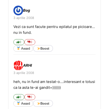
Bog
3 aprilie 2008
Vezi ca sunt facute pentru epilatul pe picioare…
nu in fund.
0
0
Award
Boost
ARHI
3 aprilie 2008
heh, nu in fund am testat-o….interesant e totusi
ca la asta te-ai gandit=)))))))
0
0
Award
Boost