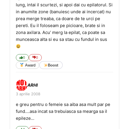
lung, intai il scurtezi, si apoi dai cu epilatorul. Si
in anumite zone (banuiesc unde ai incercat) nu
prea merge treaba, ca doare de te urci pe
pereti. Eu il foloseam pe picioare, brate si in
zona axilara. Acu’ merg la epilat, ca poate sa
munceasca alta si eu sa stau cu fundul in sus
0
0
Award
Boost
ARHI
3 aprilie 2008
e greu pentru o femeie sa aiba asa mult par pe
fund….asa incat sa trebuiasca sa mearga sa il
epileze…