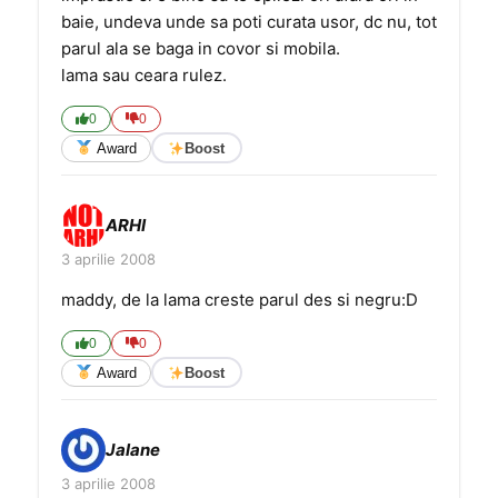
baie, undeva unde sa poti curata usor, dc nu, tot
parul ala se baga in covor si mobila.
lama sau ceara rulez.
0
0
Award
Boost
ARHI
3 aprilie 2008
maddy, de la lama creste parul des si negru:D
0
0
Award
Boost
Jalane
3 aprilie 2008