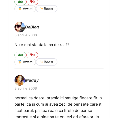
0
0
Award
Boost
DeBlog
3 aprilie 2008
Nu e mai sfanta lama de ras?!
0
0
Award
Boost
Maddy
3 aprilie 2008
normal ca doare, practic iti smulge fiecare fir in
parte, ca si cum ai avea zeci de pensete care iti
scot parul. partea rea e ca firele de par se
imprastie si e bine sa te epilezi ori afara ori in