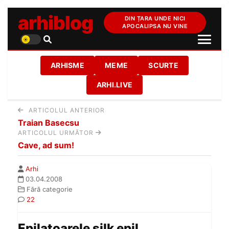
arhiblog
DIN ȚARA UNDE NICI
APOCALIPSA NU VINE
ARHISME
MEME
SCURTE
ARHI.LIVE
ARTICOLUL ANTERIOR
Traian Basecsu
ARTICOLUL URMĂTOR
Cave, ad sum!
Arhi
03.04.2008
Fără categorie
22
Epilatoarele silk epil