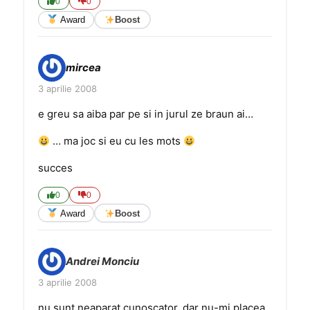
0
0
Award
Boost
mircea
3 aprilie 2008
e greu sa aiba par pe si in jurul ze braun ai…
… ma joc si eu cu les mots
succes
0
0
Award
Boost
Andrei Monciu
3 aprilie 2008
nu sunt neaparat cunoscator, dar nu-mi placea