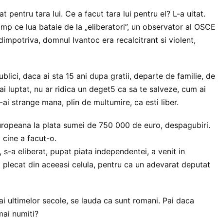
t pentru tara lui. Ce a facut tara lui pentru el? L-a uitat.
 timp ce lua bataie de la „eliberatori”, un observator al OSCE
dimpotriva, domnul Ivantoc era recalcitrant si violent,
blici, daca ai sta 15 ani dupa gratii, departe de familie, de
 ai luptat, nu ar ridica un deget5 ca sa te salveze, cum ai
e-ai strange mana, plin de multumire, ca esti liber.
opeana la plata sumei de 750 000 de euro, despagubiri.
 cine a facut-o.
, s-a eliberat, pupat piata independentei, a venit in
 plecat din aceeasi celula, pentru ca un adevarat deputat
i ai ultimelor secole, se lauda ca sunt romani. Pai daca
ai numiti?