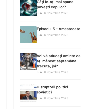
Câți le-ați mai spune
povești copiilor?
Luni, 6 Noiembrie 2023
Episodul 5 – Amestecate
Luni, 6 Noiembrie 2023
Voi vă aduceți aminte ce
ați mâncat săptămâna
trecută, joi?
Luni, 6 Noiembrie 2023
Disruptorii politici
sovietici
Luni, 6 Noiembrie 2023