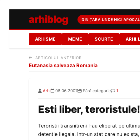
arhiblog
DIN ȚARA UNDE NICI APOCAL
ARHISME
MEME
SCURTE
ARHI.
ARTICOLUL ANTERIOR
Eutanasia salveaza Romania
Arhi
06.06.2007
Fără categorie
1
Esti liber, teroristule
Teroristii transnitreni l-au eliberat pe ultim
detentie ilegala, intr-un stat care nu exist