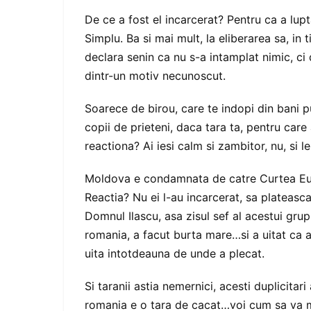
De ce a fost el incarcerat? Pentru ca a lupta
Simplu. Ba si mai mult, la eliberarea sa, in
declara senin ca nu s-a intamplat nimic, ci 
dintr-un motiv necunoscut.
Soarece de birou, care te indopi din bani pu
copii de prieteni, daca tara ta, pentru care
reactiona? Ai iesi calm si zambitor, nu, si l
Moldova e condamnata de catre Curtea Eur
Reactia? Nu ei l-au incarcerat, sa plateasca
Domnul Ilascu, asa zisul sef al acestui grup
romania, a facut burta mare…si a uitat ca a
uita intotdeauna de unde a plecat.
Si taranii astia nemernici, acesti duplicitar
romania e o tara de cacat…voi cum sa va m