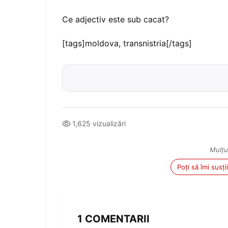
Ce adjectiv este sub cacat?
[tags]moldova, transnistria[/tags]
1,625 vizualizări
Mulțu
Poți să îmi susț
1 COMENTARII