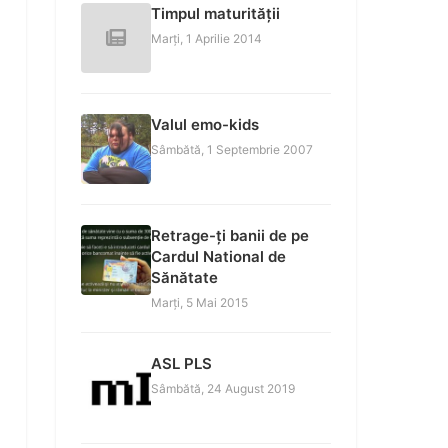
Timpul maturității
Marți, 1 Aprilie 2014
Valul emo-kids
Sâmbătă, 1 Septembrie 2007
Retrage-ți banii de pe
Cardul National de
Sănătate
Marți, 5 Mai 2015
ASL PLS
Sâmbătă, 24 August 2019