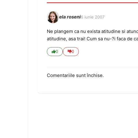
ela roseni
6 iunie 2007
Ne plangem ca nu exista atitudine si atu
atitudine, asa trai! Cum sa nu-?i faca de c
0
0
Comentariile sunt închise.