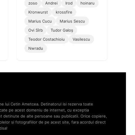
zoso
Andrei
Irod
hoinaru
Kronwurst
krossfire
Marius Cucu
Marius Sescu
Ovi Sîrb
Tudor Galoș
Teodor Costachioiu
Vasilescu
Nwradu
ne lui Cetin Ametcea. Detinatorul isi rezerva toate
licate pe acest domeniu de internet, cu exceptia
unt detinute de alte persoane sau publicatii. Orice copiere,
elor si fotografiilor de pe acest site, fara acordul direct
zisa!