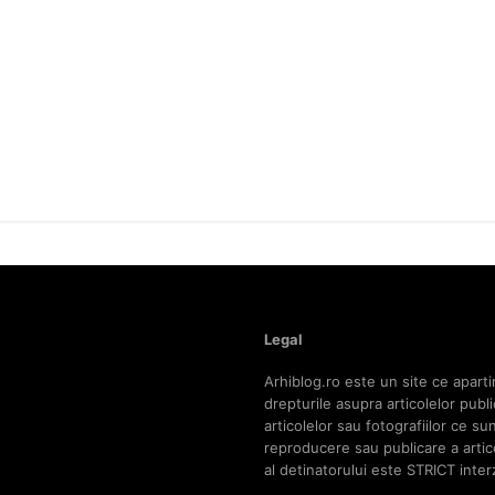
Legal
Arhiblog.ro este un site ce aparti
drepturile asupra articolelor pub
articolelor sau fotografiilor ce s
reproducere sau publicare a articol
al detinatorului este STRICT inter