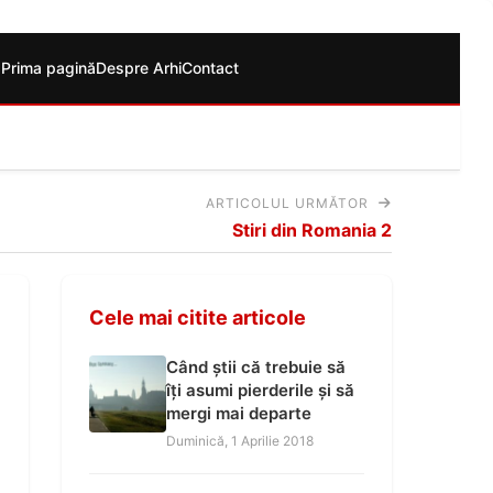
Prima pagină
Despre Arhi
Contact
ARTICOLUL URMĂTOR
Stiri din Romania 2
Cele mai citite articole
Când știi că trebuie să
îți asumi pierderile și să
mergi mai departe
Duminică, 1 Aprilie 2018