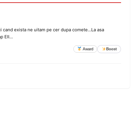
nci cand exista ne uitam pe cer dupa comete…La asa
ap EII…
Award
Boost