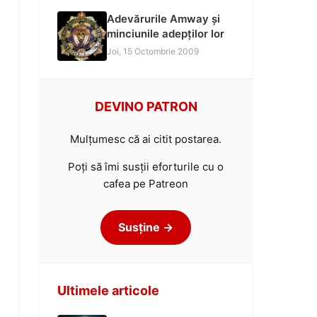
Adevărurile Amway și
minciunile adepților lor
Joi, 15 Octombrie 2009
DEVINO PATRON
Mulțumesc că ai citit postarea.
Poți să îmi susții eforturile cu o
cafea pe Patreon
Susține →
Ultimele articole