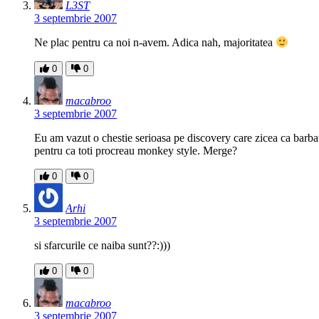
L3ST
3 septembrie 2007
Ne plac pentru ca noi n-avem. Adica nah, majoritatea
0
0
macabroo
3 septembrie 2007
Eu am vazut o chestie serioasa pe discovery care zicea ca barbati
pentru ca toti procreau monkey style. Merge?
0
0
Arhi
3 septembrie 2007
si sfarcurile ce naiba sunt??:)))
0
0
macabroo
3 septembrie 2007