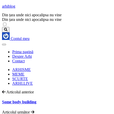
arhiblog
Din țara unde nici apocalipsa nu vine
Din țara unde nici apocalipsa nu vine
Contul meu
Prima pagină
Despre Arhi
Contact
ARHISME
MEME
SCURTE
ARHI.LIVE
Articolul anterior
Some body building
Articolul următor