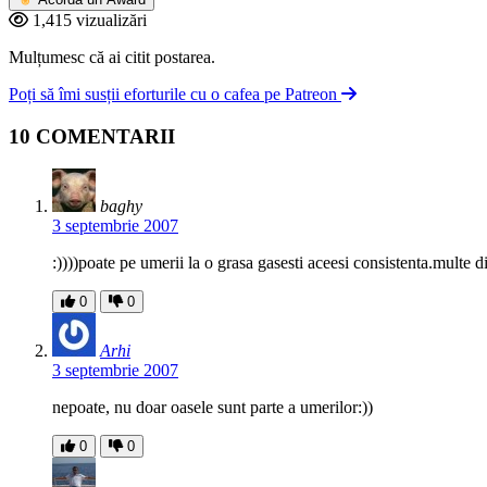
1,415 vizualizări
Mulțumesc că ai citit postarea.
Poți să îmi susții eforturile cu o cafea pe Patreon
10 COMENTARII
baghy
3 septembrie 2007
:))))poate pe umerii la o grasa gasesti aceesi consistenta.multe
0
0
Arhi
3 septembrie 2007
nepoate, nu doar oasele sunt parte a umerilor:))
0
0