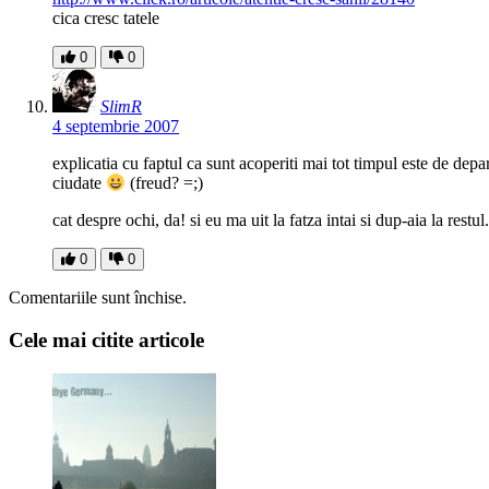
cica cresc tatele
0
0
SlimR
4 septembrie 2007
explicatia cu faptul ca sunt acoperiti mai tot timpul este de dep
ciudate
(freud? =;)
cat despre ochi, da! si eu ma uit la fatza intai si dup-aia la restul.
0
0
Comentariile sunt închise.
Cele mai citite articole