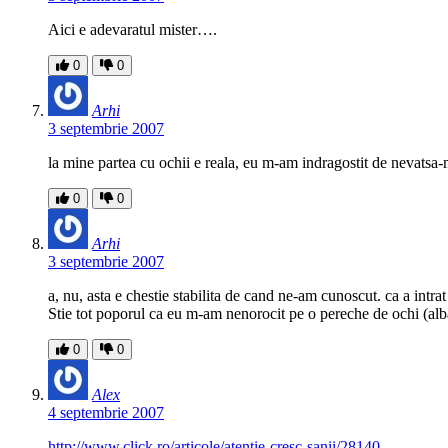
Aici e adevaratul mister….
0
0
Arhi
3 septembrie 2007
la mine partea cu ochii e reala, eu m-am indragostit de nevatsa-m
0
0
Arhi
3 septembrie 2007
a, nu, asta e chestie stabilita de cand ne-am cunoscut. ca a intrat
Stie tot poporul ca eu m-am nenorocit pe o pereche de ochi (albas
0
0
Alex
4 septembrie 2007
http://www.click.ro/articole/atentie-cresc-sanii/28140