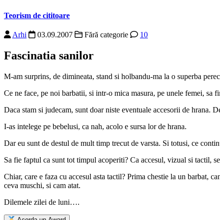
Teorism de cititoare
Arhi
03.09.2007
Fără categorie
10
Fascinatia sanilor
M-am surprins, de dimineata, stand si holbandu-ma la o superba perech
Ce ne face, pe noi barbatii, si intr-o mica masura, pe unele femei, sa f
Daca stam si judecam, sunt doar niste eventuale accesorii de hrana. De
I-as intelege pe bebelusi, ca nah, acolo e sursa lor de hrana.
Dar eu sunt de destul de mult timp trecut de varsta. Si totusi, ce conti
Sa fie faptul ca sunt tot timpul acoperiti? Ca accesul, vizual si tactil, 
Chiar, care e faza cu accesul asta tactil? Prima chestie la un barbat, 
ceva muschi, si cam atat.
Dilemele zilei de luni….
Acorda un Award