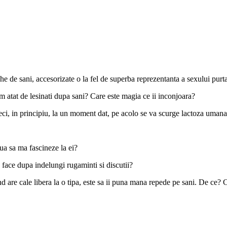
e de sani, accesorizate o la fel de superba reprezentanta a sexului pur
im atat de lesinati dupa sani? Care este magia ce ii inconjoara?
ci, in principiu, la un moment dat, pe acolo se va scurge lactoza umana
nua sa ma fascineze la ei?
se face dupa indelungi rugaminti si discutii?
cand are cale libera la o tipa, este sa ii puna mana repede pe sani. De c