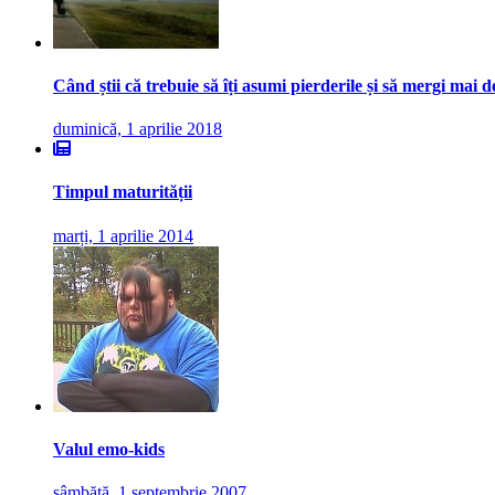
Când știi că trebuie să îți asumi pierderile și să mergi mai 
duminică, 1 aprilie 2018
Timpul maturității
marți, 1 aprilie 2014
Valul emo-kids
sâmbătă, 1 septembrie 2007