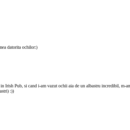
ea datorita ochilor:)
 in Irish Pub, si cand i-am vazut ochii aia de un albastru incredibil, m-am 
tri) :))