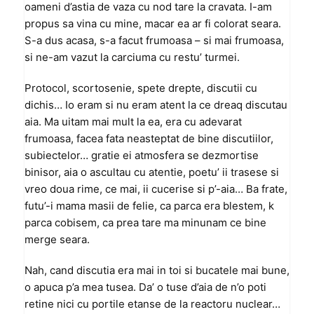
oameni d’astia de vaza cu nod tare la cravata. I-am
propus sa vina cu mine, macar ea ar fi colorat seara.
S-a dus acasa, s-a facut frumoasa – si mai frumoasa,
si ne-am vazut la carciuma cu restu’ turmei.
Protocol, scortosenie, spete drepte, discutii cu
dichis… Io eram si nu eram atent la ce dreaq discutau
aia. Ma uitam mai mult la ea, era cu adevarat
frumoasa, facea fata neasteptat de bine discutiilor,
subiectelor… gratie ei atmosfera se dezmortise
binisor, aia o ascultau cu atentie, poetu’ ii trasese si
vreo doua rime, ce mai, ii cucerise si p’-aia… Ba frate,
futu’-i mama masii de felie, ca parca era blestem, k
parca cobisem, ca prea tare ma minunam ce bine
merge seara.
Nah, cand discutia era mai in toi si bucatele mai bune,
o apuca p’a mea tusea. Da’ o tuse d’aia de n’o poti
retine nici cu portile etanse de la reactoru nuclear…