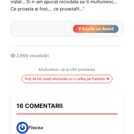
viata!… Si n-am apucat niciodata sa-ti multumesc…
Ce proasta ai fost,… ce proasta!!!…”
🏅
Acorda un Award
2,868 vizualizări
Mulțumesc că ai citit postarea.
Poți să îmi susții eforturile cu o cafea pe Patreon
16 COMENTARII
Flocea