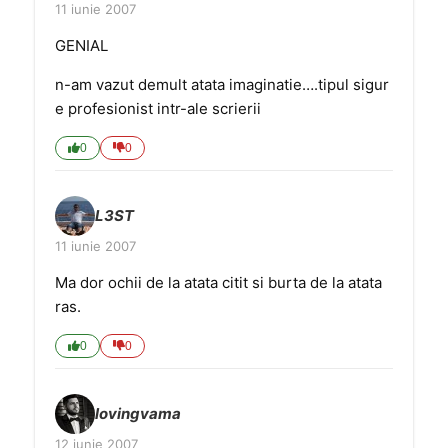
11 iunie 2007
GENIAL
n-am vazut demult atata imaginatie….tipul sigur
e profesionist intr-ale scrierii
0
0
L3ST
11 iunie 2007
Ma dor ochii de la atata citit si burta de la atata
ras.
0
0
lovingvama
12 iunie 2007