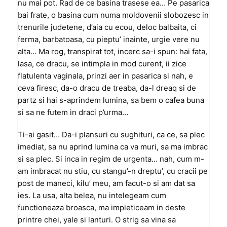
nu mai pot. Rad de ce basina trasese ea… Pe pasarica
bai frate, o basina cum numa moldovenii slobozesc in
trenurile judetene, d’aia cu ecou, deloc balbaita, ci
ferma, barbatoasa, cu pieptu’ inainte, urgie vere nu
alta… Ma rog, transpirat tot, incerc sa-i spun: hai fata,
lasa, ce dracu, se intimpla in mod curent, ii zice
flatulenta vaginala, prinzi aer in pasarica si nah, e
ceva firesc, da-o dracu de treaba, da-l dreaq si de
partz si hai s-aprindem lumina, sa bem o cafea buna
si sa ne futem in draci p’urma…
Ti-ai gasit… Da-i plansuri cu sughituri, ca ce, sa plec
imediat, sa nu aprind lumina ca va muri, sa ma imbrac
si sa plec. Si inca in regim de urgenta… nah, cum m-
am imbracat nu stiu, cu stangu’-n dreptu’, cu cracii pe
post de maneci, kilu’ meu, am facut-o si am dat sa
ies. La usa, alta belea, nu intelegeam cum
functioneaza broasca, ma impleticeam in deste
printre chei, yale si lanturi. O strig sa vina sa