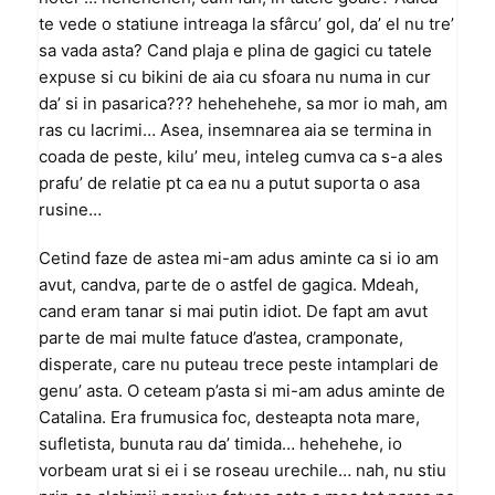
te vede o statiune intreaga la sfârcu’ gol, da’ el nu tre’
sa vada asta? Cand plaja e plina de gagici cu tatele
expuse si cu bikini de aia cu sfoara nu numa in cur
da’ si in pasarica??? hehehehehe, sa mor io mah, am
ras cu lacrimi… Asea, insemnarea aia se termina in
coada de peste, kilu’ meu, inteleg cumva ca s-a ales
prafu’ de relatie pt ca ea nu a putut suporta o asa
rusine…
Cetind faze de astea mi-am adus aminte ca si io am
avut, candva, parte de o astfel de gagica. Mdeah,
cand eram tanar si mai putin idiot. De fapt am avut
parte de mai multe fatuce d’astea, cramponate,
disperate, care nu puteau trece peste intamplari de
genu’ asta. O ceteam p’asta si mi-am adus aminte de
Catalina. Era frumusica foc, desteapta nota mare,
sufletista, bunuta rau da’ timida… hehehehe, io
vorbeam urat si ei i se roseau urechile… nah, nu stiu