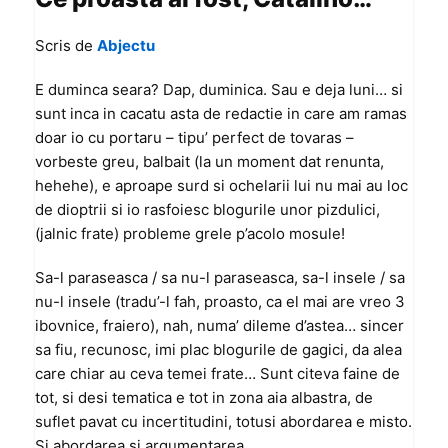
Scris de
Abjectu
E duminca seara? Dap, duminica. Sau e deja luni… si
sunt inca in cacatu asta de redactie in care am ramas
doar io cu portaru – tipu’ perfect de tovaras –
vorbeste greu, balbait (la un moment dat renunta,
hehehe), e aproape surd si ochelarii lui nu mai au loc
de dioptrii si io rasfoiesc blogurile unor pizdulici,
(jalnic frate) probleme grele p’acolo mosule!
Sa-l paraseasca / sa nu-l paraseasca, sa-l insele / sa
nu-l insele (tradu’-l fah, proasto, ca el mai are vreo 3
ibovnice, fraiero), nah, numa’ dileme d’astea… sincer
sa fiu, recunosc, imi plac blogurile de gagici, da alea
care chiar au ceva temei frate… Sunt citeva faine de
tot, si desi tematica e tot in zona aia albastra, de
suflet pavat cu incertitudini, totusi abordarea e misto.
Si abordarea si argumentarea…