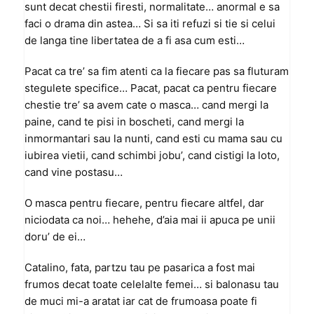
sunt decat chestii firesti, normalitate… anormal e sa
faci o drama din astea… Si sa iti refuzi si tie si celui
de langa tine libertatea de a fi asa cum esti…
Pacat ca tre’ sa fim atenti ca la fiecare pas sa fluturam
stegulete specifice… Pacat, pacat ca pentru fiecare
chestie tre’ sa avem cate o masca… cand mergi la
paine, cand te pisi in boscheti, cand mergi la
inmormantari sau la nunti, cand esti cu mama sau cu
iubirea vietii, cand schimbi jobu’, cand cistigi la loto,
cand vine postasu…
O masca pentru fiecare, pentru fiecare altfel, dar
niciodata ca noi… hehehe, d’aia mai ii apuca pe unii
doru’ de ei…
Catalino, fata, partzu tau pe pasarica a fost mai
frumos decat toate celelalte femei… si balonasu tau
de muci mi-a aratat iar cat de frumoasa poate fi