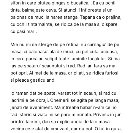
sifon in care plutea gingas o bucatica… Ea cu ochii
tinta, balmajeste ceva. Si atunci ii infloreste si un
balonas de muci la narea stanga. Tapana ca o prajina,
cu ochii tinta ‘nainte, se ridica de la masa si dispare
cu pasi mari.
Mie nu mi se sterge de pe retina, nu carnagiu’ de pe
masa, ci balonasu’ ala de muci, cu pelicula lucioasa,
in care parca au sclipit toate luminile localului. Si ma
las pe spataru’ scaunului si rad. Rad iar, fara sa ma
pot opri. Ai mei de la masa, oripilati, se ridica furiosi
si pleaca gesticuland.
Io raman dat pe spate, varsat tot in scaun, si rad cu
lacrimile pe obraji. Chelnerii se agita pe langa masa,
jenati de eveniment. Ma intreaba habar n-am ce, io
rad isteric si viata mi se pare minunata. Privesc in jur
printre lacrimi, dau sa explic uneia de la o masa
vecina ce e atat de amuzant, dar nu pot. O fut in gura,