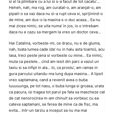
si el la plimbare cu a lui si s-a facut de tot cacatu’…
Heheh, nah, ma rog, am curatat-o, am aranjat-o, am
pipait-o sa vaz daca nu si-a rupt ceva si, sprijinind-o
de mine, am dus-o la masina s-o duc acasa… Ea nu
mai zicea nimic, se uita numa’ in jos, io o intrebam
daca nu e cazu sa mergem la vreo un doctor ceva…
Hai Catalina, vorbeste-mi, ce dracu, nu e de gluma,
nah, toata lumea cade (da’ nu in halu asta toanto), acu
lasa, treci peste jena si vorbeste cu mine… Ea nimic,
muta ca pestele… cind am iesit din parc a vazut un
taxiu si sa infipt in ala… Io, ca prostu’, am ramas in
gura parcului uitandu-ma lung dupa masina… A lipsit
vreo saptamana, cand a revenit avea o buba
luuuuunga, pe tot nasu, o buba lunga si groasa, urata
ca pacura, isi tragea tot parul pe fata sa mascheze cat
de cat nenorocirea m-am chinuit sa vorbesc cu ea
cateva saptamani, se ferea de mine ca de fisc, ma
evita… Intr-un tarziu a inceput sa nu ma mai