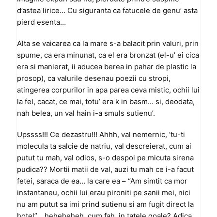
d’astea lirice… Cu siguranta ca fatucele de genu’ asta
pierd esenta…
Alta se vaicarea ca la mare s-a balacit prin valuri, prin
spume, ca era minunat, ca el era bronzat (el-u’ ei cica
era si manierat, ii aducea berea in pahar de plastic la
prosop), ca valurile desenau poezii cu stropi,
atingerea corpurilor in apa parea ceva mistic, ochii lui
la fel, cacat, ce mai, totu’ era k in basm… si, deodata,
nah belea, un val hain i-a smuls sutienu’.
Upssss!!! Ce dezastru!!! Ahhh, val nemernic, ‘tu-ti
molecula ta salcie de natriu, val descreierat, cum ai
putut tu mah, val odios, s-o despoi pe micuta sirena
pudica?? Mortii matii de val, auzi tu mah ce i-a facut
fetei, saraca de ea… la care ea – “Am simtit ca mor
instantaneu, ochii lui erau pironiti pe sanii mei, nici
nu am putut sa imi prind sutienu si am fugit direct la
hotel”… heheheheh, cum fah, in tatele goale? Adica