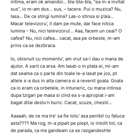
intima, eram ok amandoi… bla-bla-bla, “ea m-a invitat
sus”, io m-am dus… sus, – tacere. Pui o muzica? Nu,
lasa… De ce stingi lumina? Las-o stinsa si p’aia…
Macar televizoru’, il dam pe mute, dar face nitica
lumina – Nu, nici televizorul… Aaa, facem un ceai? O
cafea? Nu, nici cafea… cacat, asa pe orbeste, m-am
prins ca se dezbraca.
Io, obisnuit cu momentu’, am vrut sa-i dau o mana de
ajutor. A sarit ca arsa. Am lasat-o in plata ei, mi-am
dat seama ca o parte din toale le-a lasat pe jos, pt
altele s-a dus in alta camera si a revenit goala. Goala
ca io eram ca orbetele, in intuneric, cu mana intinsa
dupa tzigari pe masa si cind ea s-a apropiat i-am
bagat ditai destu’n buric. Cacat, scuze, chestii…
Aaaaah, de ce ma tre’ sa fie totu’ asa penibil cu fatuca
asta???? Ma rog, m-a pipait pe piept, io intolit tot, ca
de parada, ca ma gandeam ca se razgandeshte