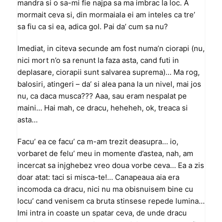
mandra si o sa-mi fie najpa sa ma imbrac la loc. A
mormait ceva si, din mormaiala ei am inteles ca tre’
sa fiu ca si ea, adica gol. Pai da’ cum sa nu?
Imediat, in citeva secunde am fost numa’n ciorapi (nu,
nici mort n’o sa renunt la faza asta, cand futi in
deplasare, ciorapii sunt salvarea suprema)… Ma rog,
balosiri, atingeri – da’ si alea pana la un nivel, mai jos
nu, ca daca musca??? Aaa, sau eram nespalat pe
maini… Hai mah, ce dracu, heheheh, ok, treaca si
asta…
Facu’ ea ce facu’ ca m-am trezit deasupra… io,
vorbaret de felu’ meu in momente d’astea, nah, am
incercat sa injghebez vreo doua vorbe ceva… Ea a zis
doar atat: taci si misca-te!… Canapeaua aia era
incomoda ca dracu, nici nu ma obisnuisem bine cu
locu’ cand venisem ca bruta stinsese repede lumina…
Imi intra in coaste un spatar ceva, de unde dracu