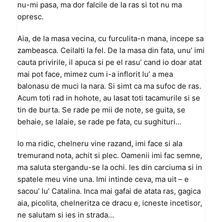
nu-mi pasa, ma dor falcile de la ras si tot nu ma
opresc.
Aia, de la masa vecina, cu furculita-n mana, incepe sa
zambeasca. Ceilalti la fel. De la masa din fata, unu’ imi
cauta privirile, il apuca si pe el rasu’ cand io doar atat
mai pot face, mimez cum i-a inflorit lu’ a mea
balonasu de muci la nara. Si simt ca ma sufoc de ras.
Acum toti rad in hohote, au lasat toti tacamurile si se
tin de burta. Se rade pe mii de note, se guita, se
behaie, se lalaie, se rade pe fata, cu sughituri…
Io ma ridic, chelneru vine razand, imi face si ala
tremurand nota, achit si plec. Oamenii imi fac semne,
ma saluta stergandu-se la ochi. Ies din carciuma si in
spatele meu vine una. Imi intinde ceva, ma uit – e
sacou’ lu’ Catalina. Inca mai gafai de atata ras, gagica
aia, picolita, chelneritza ce dracu e, icneste incetisor,
ne salutam si ies in strada…