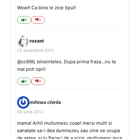
Wow!! Ca bine le zice tipul!
0
0
roxani
25 decembrie 2011
@cc696, bineinteles. Dupa prima fraza…nu te
mai poti opri!
0
0
mihnea chirila
30 iunie 2012
mama! Arhi! multumesc coae! mersi mult! si
sanatate sa-i dea dumnezeu sau cine se ocupa
de astea, si lu flacau’ de a scris. multumesc inca