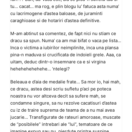
tu… cacat… ma rog, e plin blogu lu’ fatuca asta numa’
cu lacrimogene d’astea baloase, de juraminti
caraghioase si de hotariri d’astea definitive.
M-am abtinut sa comentez, de fapt nici nu stiam ce
dracu sa spun. Numa’ ca am mai bifat o vaca pe lista…
Inca o victima a iubirilor neimplinite, inca una plansa
pina-n maduva si crucificata de indoieli grele. Aaa, ca
uitam, deduc dintr-o insemnare ca e si virgina
hehehehehehehe… ‘ntelegi?
Beleaua e d’aia de medalie frate… Sa mor io, hai mah,
ce dracu, astea desi scriu sufletu p’aci pe poteca
noastra nu vor altceva decit sa sufere mah, se
condamne singure, sa nu rezolve cacatisuri d’astea
cu iz de traire suprema de teama de a nu mai avea
jucarie… Transfigurate de rateuri amoroase, muscate
de “posibilele” intrebari ale “lui”, tematoare de ce
imagine expun sau nu, pierdute printre suspine