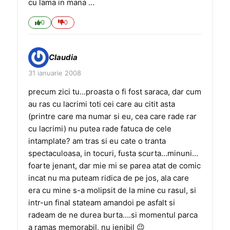
cu lama in mana …
0
0
Claudia
31 ianuarie 2008
precum zici tu…proasta o fi fost saraca, dar cum
au ras cu lacrimi toti cei care au citit asta
(printre care ma numar si eu, cea care rade rar
cu lacrimi) nu putea rade fatuca de cele
intamplate? am tras si eu cate o tranta
spectaculoasa, in tocuri, fusta scurta…minuni…
foarte jenant, dar mie mi se parea atat de comic
incat nu ma puteam ridica de pe jos, ala care
era cu mine s-a molipsit de la mine cu rasul, si
intr-un final stateam amandoi pe asfalt si
radeam de ne durea burta….si momentul parca
a ramas memorabil, nu jenibil 😉