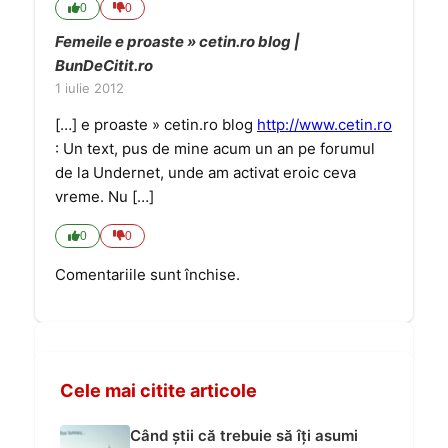
0
0
Femeile e proaste » cetin.ro blog |
BunDeCitit.ro
1 iulie 2012
[…] e proaste » cetin.ro blog
http://www.cetin.ro
: Un text, pus de mine acum un an pe forumul
de la Undernet, unde am activat eroic ceva
vreme. Nu […]
0
0
Comentariile sunt închise.
Cele mai citite articole
Când știi că trebuie să îți asumi