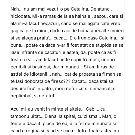
Nah… nu am mai vazut-o pe Catalina. De atunci,
niciodata. Mi-a ramas de la ea haina ei, sacou, care si
ala mi-a facut necazuri, cand se mai agata cate vreo
gagica pe la mine, dadea aia de haina unei alte muieri
si se alegea prafu’… cacat… Era frumoasa Catalina… si
buna… poate ca daca n-ar fi fost atat de stupida sa se
lase infranta de cacaturile astea, da, poate ca as fi
fost cu ea… am fi facut niste copii frumosi, uneori
penibili si basinosi, dar minunati… Si am fi ras de
astfel de idiotenii… nah… cat de proasta sa fi mah sa
te lasi doborata de firesc??? Cacat… daca stai sa
despici firu’ in patru, mori nefericit si nemancat, si
neplimbat, si nefutut…
Acu’ mi-au venit in minte si altele… Gabi… cu
tamponu uitat… Elena, la spital, cu clisma… Mah, o
femeie daca iti place de ea, e la fel de minunata si
cand e regina si cand se caca… Intre toate astea nu