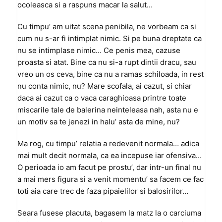
ocoleasca si a raspuns macar la salut…
Cu timpu’ am uitat scena penibila, ne vorbeam ca si
cum nu s-ar fi intimplat nimic. Si pe buna dreptate ca
nu se intimplase nimic… Ce penis mea, cazuse
proasta si atat. Bine ca nu si-a rupt dintii dracu, sau
vreo un os ceva, bine ca nu a ramas schiloada, in rest
nu conta nimic, nu? Mare scofala, ai cazut, si chiar
daca ai cazut ca o vaca caraghioasa printre toate
miscarile tale de balerina neinteleasa nah, asta nu e
un motiv sa te jenezi in halu’ asta de mine, nu?
Ma rog, cu timpu’ relatia a redevenit normala… adica
mai mult decit normala, ca ea incepuse iar ofensiva…
O perioada io am facut pe prostu’, dar intr-un final nu
a mai mers figura si a venit momentu’ sa facem ce fac
toti aia care trec de faza pipaielilor si balosirilor…
Seara fusese placuta, bagasem la matz la o carciuma