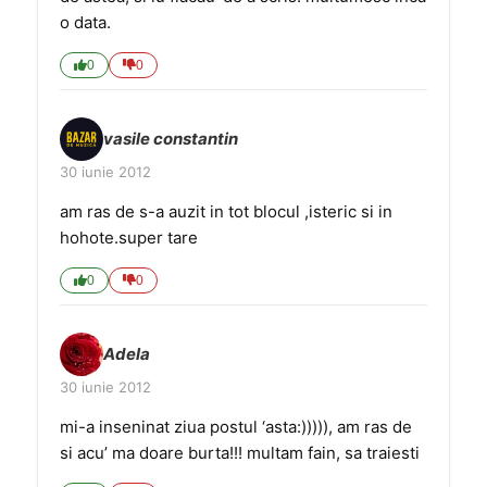
o data.
0
0
vasile constantin
30 iunie 2012
am ras de s-a auzit in tot blocul ,isteric si in
hohote.super tare
0
0
Adela
30 iunie 2012
mi-a inseninat ziua postul ‘asta:))))), am ras de
si acu’ ma doare burta!!! multam fain, sa traiesti