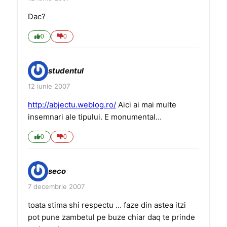
Dac?
0
0
studentul
12 iunie 2007
http://abjectu.weblog.ro/
Aici ai mai multe
insemnari ale tipului. E monumental…
0
0
seco
7 decembrie 2007
toata stima shi respectu … faze din astea itzi
pot pune zambetul pe buze chiar daq te prinde