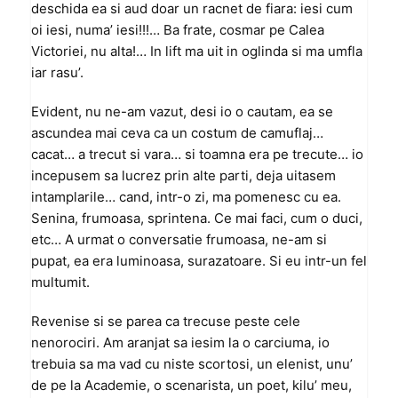
deschida ea si aud doar un racnet de fiara: iesi cum
oi iesi, numa’ iesi!!!… Ba frate, cosmar pe Calea
Victoriei, nu alta!… In lift ma uit in oglinda si ma umfla
iar rasu’.
Evident, nu ne-am vazut, desi io o cautam, ea se
ascundea mai ceva ca un costum de camuflaj…
cacat… a trecut si vara… si toamna era pe trecute… io
incepusem sa lucrez prin alte parti, deja uitasem
intamplarile… cand, intr-o zi, ma pomenesc cu ea.
Senina, frumoasa, sprintena. Ce mai faci, cum o duci,
etc… A urmat o conversatie frumoasa, ne-am si
pupat, ea era luminoasa, surazatoare. Si eu intr-un fel
multumit.
Revenise si se parea ca trecuse peste cele
nenorociri. Am aranjat sa iesim la o carciuma, io
trebuia sa ma vad cu niste scortosi, un elenist, unu’
de pe la Academie, o scenarista, un poet, kilu’ meu,