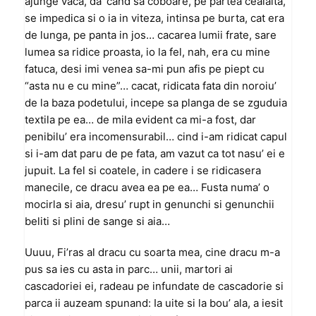
ajunge vaca, da’ cand sa coboare, pe partea cealalta,
se impedica si o ia in viteza, intinsa pe burta, cat era
de lunga, pe panta in jos… cacarea lumii frate, sare
lumea sa ridice proasta, io la fel, nah, era cu mine
fatuca, desi imi venea sa-mi pun afis pe piept cu
“asta nu e cu mine”… cacat, ridicata fata din noroiu’
de la baza podetului, incepe sa planga de se zguduia
textila pe ea… de mila evident ca mi-a fost, dar
penibilu’ era incomensurabil… cind i-am ridicat capul
si i-am dat paru de pe fata, am vazut ca tot nasu’ ei e
jupuit. La fel si coatele, in cadere i se ridicasera
manecile, ce dracu avea ea pe ea… Fusta numa’ o
mocirla si aia, dresu’ rupt in genunchi si genunchii
beliti si plini de sange si aia…
Uuuu, Fi’ras al dracu cu soarta mea, cine dracu m-a
pus sa ies cu asta in parc… unii, martori ai
cascadoriei ei, radeau pe infundate de cascadorie si
parca ii auzeam spunand: Ia uite si la bou’ ala, a iesit