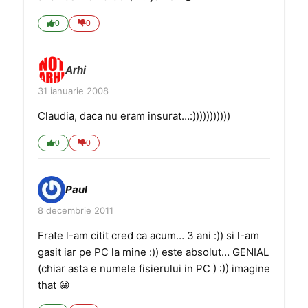
0
0
Arhi
31 ianuarie 2008
Claudia, daca nu eram insurat…:)))))))))))
0
0
Paul
8 decembrie 2011
Frate l-am citit cred ca acum… 3 ani :)) si l-am
gasit iar pe PC la mine :)) este absolut… GENIAL
(chiar asta e numele fisierului in PC ) :)) imagine
that 😀