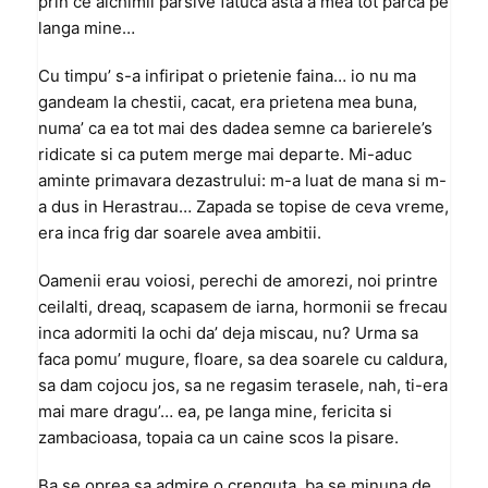
prin ce alchimii parsive fatuca asta a mea tot parca pe
langa mine…
Cu timpu’ s-a infiripat o prietenie faina… io nu ma
gandeam la chestii, cacat, era prietena mea buna,
numa’ ca ea tot mai des dadea semne ca barierele’s
ridicate si ca putem merge mai departe. Mi-aduc
aminte primavara dezastrului: m-a luat de mana si m-
a dus in Herastrau… Zapada se topise de ceva vreme,
era inca frig dar soarele avea ambitii.
Oamenii erau voiosi, perechi de amorezi, noi printre
ceilalti, dreaq, scapasem de iarna, hormonii se frecau
inca adormiti la ochi da’ deja miscau, nu? Urma sa
faca pomu’ mugure, floare, sa dea soarele cu caldura,
sa dam cojocu jos, sa ne regasim terasele, nah, ti-era
mai mare dragu’… ea, pe langa mine, fericita si
zambacioasa, topaia ca un caine scos la pisare.
Ba se oprea sa admire o crenguta, ba se minuna de