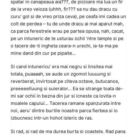
spatar in canapeaua aia???, de picioare ma lua un fir
de la vreo veioza (uhhh, fir??? sa nu dau dracu cu
curu’ gol si de vreo priza ceva), pe ceafa imi cadea un
colt de perdea – tu de unde dracu ai mai aparut mah,
ca parca ferestrele erau pe partea opusa, nah, cacat,
pe un intuneric de te usturau ochii ‘ntre tample si pe
o tacere de-ti ingheta ceara-n urechi, ia-ta-ma pe
mine dand din cur pe pipaite…
Si cand intunericu’ era mai negru si linsitea mai
totala, puaaaah, se aude un zgomot luuuung si
reverberat, invirtosat pe citeva octave, butucanos,
preeeeelluung si suierator… Ea se strange toata de-
mi sar ochii in bezna din jur si icneste ca lovita-n
moalele capului… Tacerea ramane spanzurata intre
noi, aeru’ dintre burtile noastre parca fierbea si io
izbucnesc intr-un hohot isteric de ras.
Si rad, si rad de ma durea burta si coastele. Rad pana