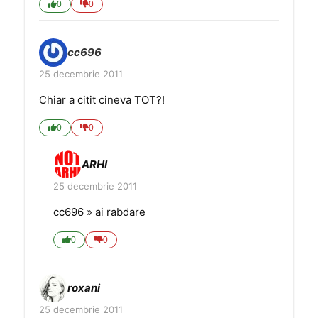
0
0
cc696
25 decembrie 2011
Chiar a citit cineva TOT?!
0
0
ARHI
25 decembrie 2011
cc696 » ai rabdare
0
0
roxani
25 decembrie 2011