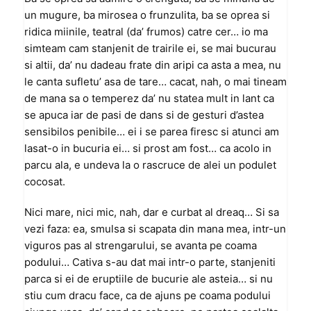
un mugure, ba mirosea o frunzulita, ba se oprea si
ridica miinile, teatral (da’ frumos) catre cer… io ma
simteam cam stanjenit de trairile ei, se mai bucurau
si altii, da’ nu dadeau frate din aripi ca asta a mea, nu
le canta sufletu’ asa de tare… cacat, nah, o mai tineam
de mana sa o temperez da’ nu statea mult in lant ca
se apuca iar de pasi de dans si de gesturi d’astea
sensibilos penibile… ei i se parea firesc si atunci am
lasat-o in bucuria ei… si prost am fost… ca acolo in
parcu ala, e undeva la o rascruce de alei un podulet
cocosat.
Nici mare, nici mic, nah, dar e curbat al dreaq… Si sa
vezi faza: ea, smulsa si scapata din mana mea, intr-un
viguros pas al strengarului, se avanta pe coama
podului… Cativa s-au dat mai intr-o parte, stanjeniti
parca si ei de eruptiile de bucurie ale asteia… si nu
stiu cum dracu face, ca de ajuns pe coama podului