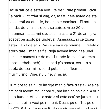
Da’ la fatucele astea bintuite de furiile primului ciclu
(la pariu? intirziat si ala), da, la fatucele astea de stai
sa cetesti cu atentie, beleaua e maxima… Fi antena,
am dat de una, a trebuit sa cetesc vreo 20 de
insemnari ca sa-mi dau seama ca are 21 de ani (s-a
scapat pe acolo pe undeva). Aseeaaa… si ce zicea
asta? La 21 de ani? Pai cica ea ii va ramine lui fidela o
eternitate… mah sa fie, deja aveam imaginea unei
curti de manastire de maici (unde io ma si vedeam
staret heheheheh), ea stand p’o banca, cernita si
supta de lacrimi, rupand petale la o floare si
murmurind: Vine, nu vine, vine, nu…
Cum dreaq sa nu te intrige mah o faza d’asta? Asa ca
am cetit lacom mai departe, am inteles ca ala s-a dus
cu o buna pretina d’a asteia si asta acu’ se jura ca nu
va mai iubi in veci pe nimeni. Decat pe el. Tot pe el
fah??? Bah, da’ vaca esti, ala se pisa-n sufletu tau si