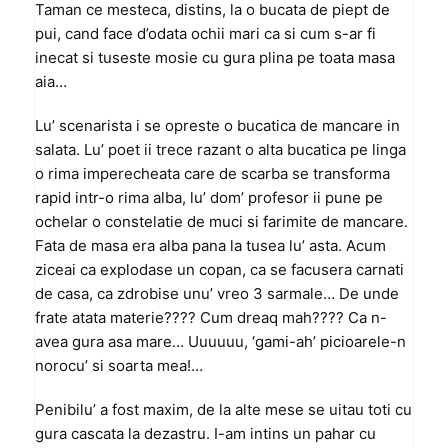
Taman ce mesteca, distins, la o bucata de piept de
pui, cand face d’odata ochii mari ca si cum s-ar fi
inecat si tuseste mosie cu gura plina pe toata masa
aia…
Lu’ scenarista i se opreste o bucatica de mancare in
salata. Lu’ poet ii trece razant o alta bucatica pe linga
o rima imperecheata care de scarba se transforma
rapid intr-o rima alba, lu’ dom’ profesor ii pune pe
ochelar o constelatie de muci si farimite de mancare.
Fata de masa era alba pana la tusea lu’ asta. Acum
ziceai ca explodase un copan, ca se facusera carnati
de casa, ca zdrobise unu’ vreo 3 sarmale… De unde
frate atata materie???? Cum dreaq mah???? Ca n-
avea gura asa mare… Uuuuuu, ‘gami-ah’ picioarele-n
norocu’ si soarta mea!…
Penibilu’ a fost maxim, de la alte mese se uitau toti cu
gura cascata la dezastru. I-am intins un pahar cu