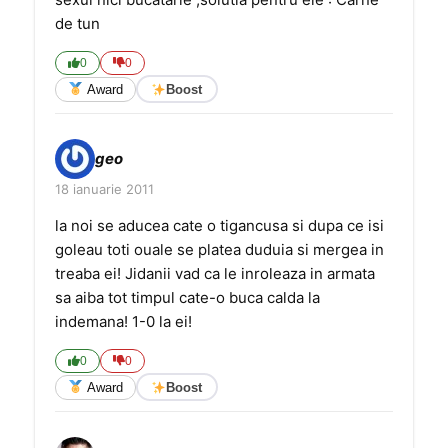
de tun
0
0
Award
Boost
geo
18 ianuarie 2011
la noi se aducea cate o tigancusa si dupa ce isi
goleau toti ouale se platea duduia si mergea in
treaba ei! Jidanii vad ca le inroleaza in armata
sa aiba tot timpul cate-o buca calda la
indemana! 1-0 la ei!
0
0
Award
Boost