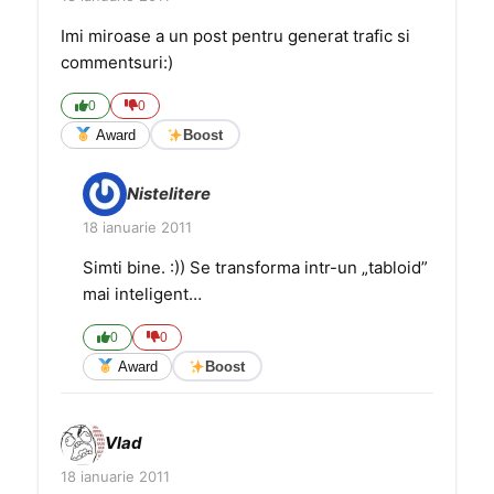
Imi miroase a un post pentru generat trafic si
commentsuri:)
0
0
Award
Boost
Nistelitere
18 ianuarie 2011
Simti bine. :)) Se transforma intr-un „tabloid”
mai inteligent…
0
0
Award
Boost
Vlad
18 ianuarie 2011