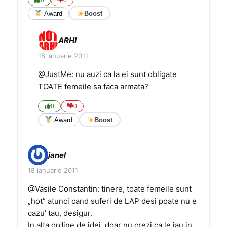
0
0
Award
Boost
ARHI
18 ianuarie 2011
@JustMe: nu auzi ca la ei sunt obligate
TOATE femeile sa faca armata?
0
0
Award
Boost
janel
18 ianuarie 2011
@Vasile Constantin: tinere, toate femeile sunt
„hot” atunci cand suferi de LAP desi poate nu e
cazu’ tau, desigur.
In alta ordine de idei, doar nu crezi ca le iau in