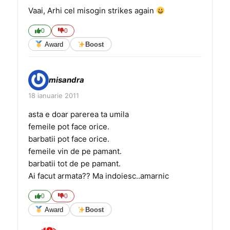
Vaai, Arhi cel misogin strikes again
0
0
Award
Boost
misandra
18 ianuarie 2011
asta e doar parerea ta umila
femeile pot face orice.
barbatii pot face orice.
femeile vin de pe pamant.
barbatii tot de pe pamant.
Ai facut armata?? Ma indoiesc..amarnic
0
0
Award
Boost