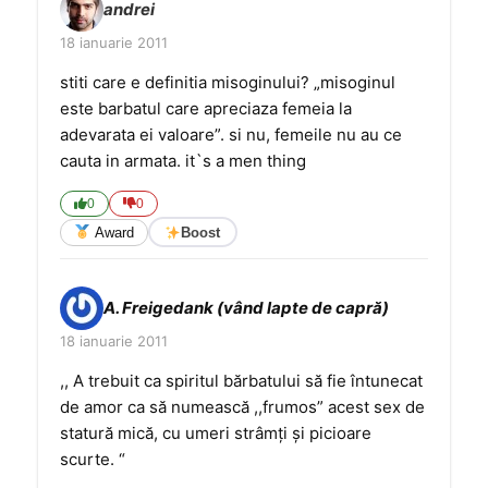
andrei
18 ianuarie 2011
stiti care e definitia misoginului? „misoginul
este barbatul care apreciaza femeia la
adevarata ei valoare”. si nu, femeile nu au ce
cauta in armata. it`s a men thing
0
0
Award
Boost
A. Freigedank (vând lapte de capră)
18 ianuarie 2011
,, A trebuit ca spiritul bărbatului să fie întunecat
de amor ca să numească ,,frumos” acest sex de
statură mică, cu umeri strâmţi şi picioare
scurte. “