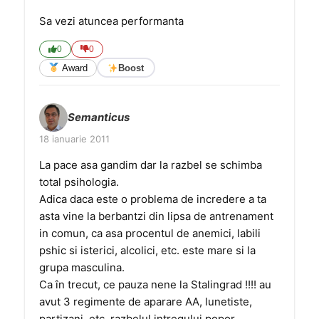
Sa vezi atuncea performanta
0
0
Award
Boost
Semanticus
18 ianuarie 2011
La pace asa gandim dar la razbel se schimba
total psihologia.
Adica daca este o problema de incredere a ta
asta vine la berbantzi din lipsa de antrenament
in comun, ca asa procentul de anemici, labili
pshic si isterici, alcolici, etc. este mare si la
grupa masculina.
Ca în trecut, ce pauza nene la Stalingrad !!!! au
avut 3 regimente de aparare AA, lunetiste,
partizani, etc. razbelul intregului popor.