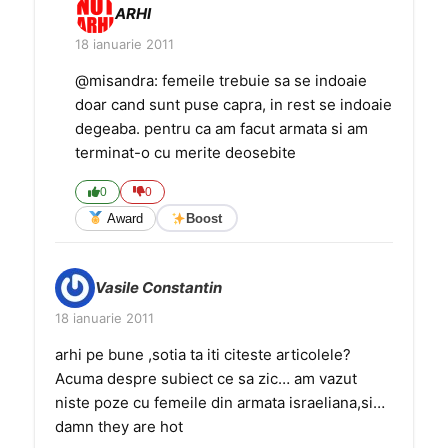
ARHI
18 ianuarie 2011
@misandra: femeile trebuie sa se indoaie
doar cand sunt puse capra, in rest se indoaie
degeaba. pentru ca am facut armata si am
terminat-o cu merite deosebite
0
0
Award
Boost
Vasile Constantin
18 ianuarie 2011
arhi pe bune ,sotia ta iti citeste articolele?
Acuma despre subiect ce sa zic… am vazut
niste poze cu femeile din armata israeliana,si…
damn they are hot