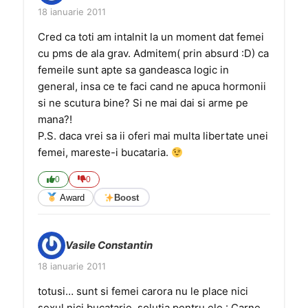
18 ianuarie 2011
Cred ca toti am intalnit la un moment dat femei
cu pms de ala grav. Admitem( prin absurd :D) ca
femeile sunt apte sa gandeasca logic in
general, insa ce te faci cand ne apuca hormonii
si ne scutura bine? Si ne mai dai si arme pe
mana?!
P.S. daca vrei sa ii oferi mai multa libertate unei
femei, mareste-i bucataria.
0
0
Award
Boost
Vasile Constantin
18 ianuarie 2011
totusi… sunt si femei carora nu le place nici
sexul nici bucatarie ,solutia pentru ele : Carne