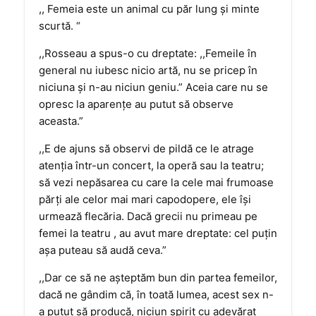
,, Femeia este un animal cu păr lung şi minte
scurtă. “
,,Rosseau a spus-o cu dreptate: ,,Femeile în
general nu iubesc nicio artă, nu se pricep în
niciuna şi n-au niciun geniu.” Aceia care nu se
opresc la aparenţe au putut să observe
aceasta.”
,,E de ajuns să observi de pildă ce le atrage
atenţia într-un concert, la operă sau la teatru;
să vezi nepăsarea cu care la cele mai frumoase
părţi ale celor mai mari capodopere, ele îşi
urmează flecăria. Dacă grecii nu primeau pe
femei la teatru , au avut mare dreptate: cel puţin
aşa puteau să audă ceva.”
,,Dar ce să ne aşteptăm bun din partea femeilor,
dacă ne gândim că, în toată lumea, acest sex n-
a putut să producă, niciun spirit cu adevărat