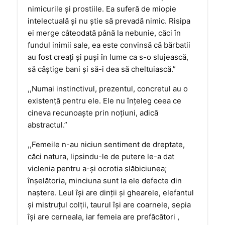
nimicurile şi prostiile. Ea suferă de miopie
intelectuală şi nu ştie să prevadă nimic. Risipa
ei merge câteodată până la nebunie, căci în
fundul inimii sale, ea este convinsă că bărbatii
au fost creaţi şi puşi în lume ca s-o slujească,
să câştige bani şi să-i dea să cheltuiască.”
,,Numai instinctivul, prezentul, concretul au o
existenţă pentru ele. Ele nu înţeleg ceea ce
cineva recunoaşte prin noţiuni, adică
abstractul.”
,,Femeile n-au niciun sentiment de dreptate,
căci natura, lipsindu-le de putere le-a dat
viclenia pentru a-şi ocrotia slăbiciunea;
înşelătoria, minciuna sunt la ele defecte din
naştere. Leul îşi are dinţii şi ghearele, elefantul
şi mistruţul colţii, taurul îşi are coarnele, sepia
îşi are cerneala, iar femeia are prefăcători ,