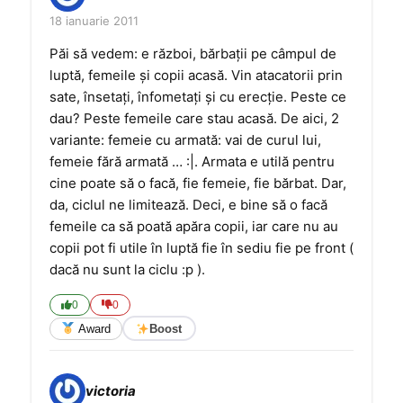
18 ianuarie 2011
Păi să vedem: e război, bărbații pe câmpul de
luptă, femeile și copii acasă. Vin atacatorii prin
sate, însetați, înfometați și cu erecție. Peste ce
dau? Peste femeile care stau acasă. De aici, 2
variante: femeie cu armată: vai de curul lui,
femeie fără armată … :|. Armata e utilă pentru
cine poate să o facă, fie femeie, fie bărbat. Dar,
da, ciclul ne limitează. Deci, e bine să o facă
femeile ca să poată apăra copii, iar care nu au
copii pot fi utile în luptă fie în sediu fie pe front (
dacă nu sunt la ciclu :p ).
0
0
Award
Boost
victoria