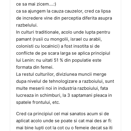
ce sa mai zicem….:)
ca sa ajungem la cauza cauzelor, cred ca lipsa
de incredere vine din perceptia diferita asupra
razbelului.
In culturi traditionale, acolo unde lupta pentru
pamant (rusii cu mongolii, israel cu arabii,
colonisti cu localnici) a fost insotita si de
conflicte de pe scara larga se aplica principiul
lui Lenin: nu uitati 51 % din populatie este
formata din femei.
La restul culturilor, diviziunea muncii merge
dupa nivelul de tehnologizare a razboiului, sunt
multe meserii noi in industria razboiului, fata
lucreaza in schimburi, la 3 saptamani pleaca in
spatele frontului, etc.
Cred ca principiul cel mai sanatos acum si de
aplicat acolo unde se poate si cat mai des ar fi:
mai bine lupti cot la cot cu o femeie decat sa iti