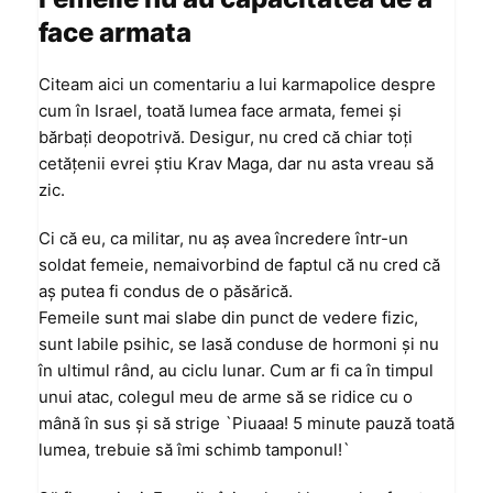
face armata
Citeam aici un comentariu a lui karmapolice despre
cum în Israel, toată lumea face armata, femei şi
bărbaţi deopotrivă. Desigur, nu cred că chiar toţi
cetăţenii evrei ştiu Krav Maga, dar nu asta vreau să
zic.
Ci că eu, ca militar, nu aş avea încredere într-un
soldat femeie, nemaivorbind de faptul că nu cred că
aş putea fi condus de o păsărică.
Femeile sunt mai slabe din punct de vedere fizic,
sunt labile psihic, se lasă conduse de hormoni şi nu
în ultimul rând, au ciclu lunar. Cum ar fi ca în timpul
unui atac, colegul meu de arme să se ridice cu o
mână în sus şi să strige `Piuaaa! 5 minute pauză toată
lumea, trebuie să îmi schimb tamponul!`