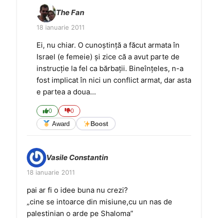
The Fan
18 ianuarie 2011
Ei, nu chiar. O cunoştinţă a făcut armata în
Israel (e femeie) şi zice că a avut parte de
instrucţie la fel ca bărbaţii. Bineînţeles, n-a
fost implicat în nici un conflict armat, dar asta
e partea a doua…
0
0
Award
Boost
Vasile Constantin
18 ianuarie 2011
pai ar fi o idee buna nu crezi?
„cine se intoarce din misiune,cu un nas de
palestinian o arde pe Shaloma”