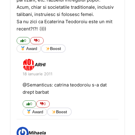
Acum, chiar si societatile traditionale, inclusiv
talibani, instruiesc si folosesc femei.
Sa nu zici ca Ecaterina Teodoroiu este un mit
recent?!?! :))))
0
0
Award
Boost
ARHI
18 ianuarie 2011
@Semanticus: catrina teodoroiu s-a dat
drept barbat
0
0
Award
Boost
Mihaela