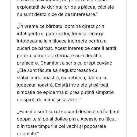
exploatată de dorinţa lor de a plăcea, căci ele
nu sunt destoinice de dezinteresare.”
,,În vreme ce bărbatul domină direct prin
inteligenţa şi puterea lui, femeia recurge
întotdeauna la mijloace indirecte pentru a
cuceri pe bărbat. Acest interes pe care îl arată
pentru lucrurile exterioare nu-i decât o
prefacere. Chamfort a scris cu drept cuvânt:
,,Ele sunt făcute să negustorească cu
slăbiciunea noastră, cu nebunia, dar nu cu
judecata noastră. Există între ele şi bărbaţi,
simpatie de epidermă şi prea puţină simpatie
de spirit, de inimă şi caracter.”
,,Femeile sunt sexul secund destinat să fie ţinut
deoparte şi pe al doilea plan. Aceasta au făcut-
o în toate timpurile cei vechi şi popoarele
orientale.”