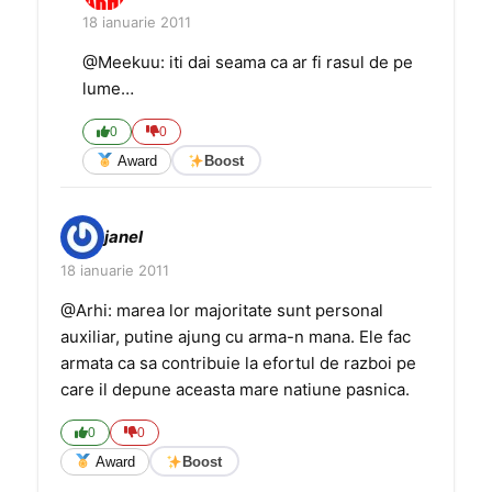
18 ianuarie 2011
@Meekuu: iti dai seama ca ar fi rasul de pe
lume…
0
0
Award
Boost
janel
18 ianuarie 2011
@Arhi: marea lor majoritate sunt personal
auxiliar, putine ajung cu arma-n mana. Ele fac
armata ca sa contribuie la efortul de razboi pe
care il depune aceasta mare natiune pasnica.
0
0
Award
Boost