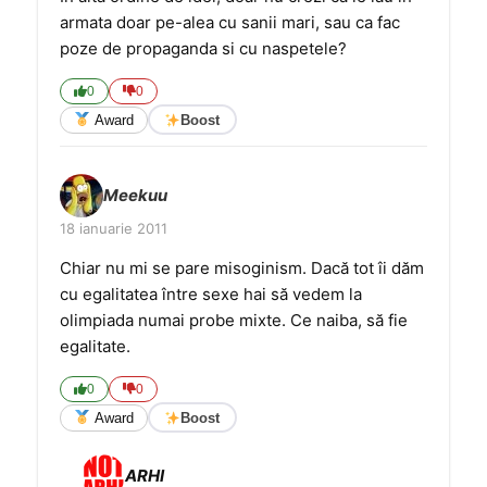
armata doar pe-alea cu sanii mari, sau ca fac
poze de propaganda si cu naspetele?
0
0
Award
Boost
Meekuu
18 ianuarie 2011
Chiar nu mi se pare misoginism. Dacă tot îi dăm
cu egalitatea între sexe hai să vedem la
olimpiada numai probe mixte. Ce naiba, să fie
egalitate.
0
0
Award
Boost
ARHI