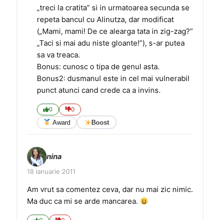
„treci la cratita” si in urmatoarea secunda se
repeta bancul cu Alinutza, dar modificat
(„Mami, mami! De ce alearga tata in zig-zag?”
„Taci si mai adu niste gloante!”), s-ar putea
sa va treaca.
Bonus: cunosc o tipa de genul asta.
Bonus2: dusmanul este in cel mai vulnerabil
punct atunci cand crede ca a invins.
0
0
Award
Boost
nina
18 ianuarie 2011
Am vrut sa comentez ceva, dar nu mai zic nimic.
Ma duc ca mi se arde mancarea.