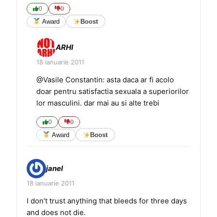
0
0
Award
Boost
ARHI
18 ianuarie 2011
@Vasile Constantin: asta daca ar fi acolo
doar pentru satisfactia sexuala a superiorilor
lor masculini. dar mai au si alte trebi
0
0
Award
Boost
janel
18 ianuarie 2011
I don’t trust anything that bleeds for three days
and does not die.