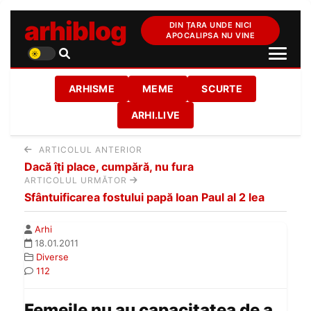
arhiblog
DIN ȚARA UNDE NICI
APOCALIPSA NU VINE
ARHISME
MEME
SCURTE
ARHI.LIVE
ARTICOLUL ANTERIOR
Dacă îţi place, cumpără, nu fura
ARTICOLUL URMĂTOR
Sfântuificarea fostului papă Ioan Paul al 2 lea
Arhi
18.01.2011
Diverse
112
Femeile nu au capacitatea de a