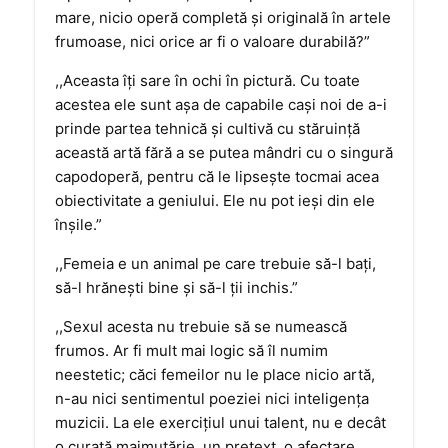
mare, nicio operă completă şi originală în artele
frumoase, nici orice ar fi o valoare durabilă?”
,,Aceasta îţi sare în ochi în pictură. Cu toate
acestea ele sunt aşa de capabile caşi noi de a-i
prinde partea tehnică şi cultivă cu stăruinţă
această artă fără a se putea mândri cu o singură
capodoperă, pentru că le lipseşte tocmai acea
obiectivitate a geniului. Ele nu pot ieşi din ele
înşile.”
,,Femeia e un animal pe care trebuie să-l baţi,
să-l hrăneşti bine şi să-l ţii inchis.”
,,Sexul acesta nu trebuie să se numească
frumos. Ar fi mult mai logic să îl numim
neestetic; căci femeilor nu le place nicio artă,
n-au nici sentimentul poeziei nici inteligenţa
muzicii. La ele exerciţiul unui talent, nu e decât
o curată maimuţărie, un pretext, o afectare