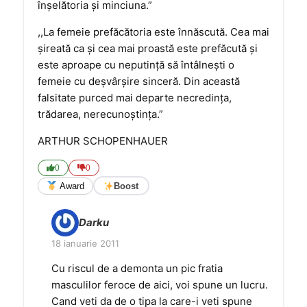
înşelătoria şi minciuna.”
,,La femeie prefăcătoria este înnăscută. Cea mai
şireată ca şi cea mai proastă este prefăcută şi
este aproape cu neputinţă să întâlneşti o
femeie cu deşvârşire sinceră. Din această
falsitate purced mai departe necredinţa,
trădarea, nerecunoştinţa.”
ARTHUR SCHOPENHAUER
0
0
Award
Boost
Darku
18 ianuarie 2011
Cu riscul de a demonta un pic fratia
masculilor feroce de aici, voi spune un lucru.
Cand veti da de o tipa la care-i veti spune