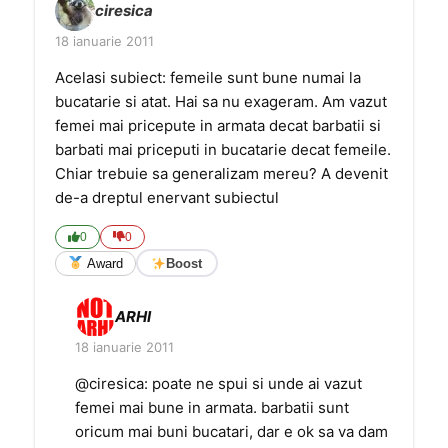
ciresica
18 ianuarie 2011
Acelasi subiect: femeile sunt bune numai la
bucatarie si atat. Hai sa nu exageram. Am vazut
femei mai pricepute in armata decat barbatii si
barbati mai priceputi in bucatarie decat femeile.
Chiar trebuie sa generalizam mereu? A devenit
de-a dreptul enervant subiectul
0
0
Award
Boost
ARHI
18 ianuarie 2011
@ciresica: poate ne spui si unde ai vazut
femei mai bune in armata. barbatii sunt
oricum mai buni bucatari, dar e ok sa va dam