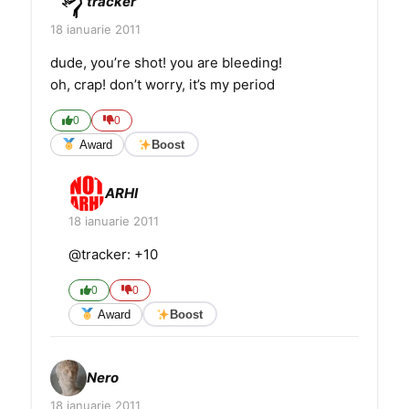
tracker
18 ianuarie 2011
dude, you’re shot! you are bleeding!
oh, crap! don’t worry, it’s my period
0
0
Award
Boost
ARHI
18 ianuarie 2011
@tracker: +10
0
0
Award
Boost
Nero
18 ianuarie 2011