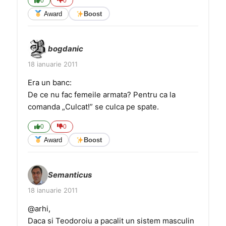
0
0
Award
Boost
bogdanic
18 ianuarie 2011
Era un banc:
De ce nu fac femeile armata? Pentru ca la
comanda „Culcat!” se culca pe spate.
0
0
Award
Boost
Semanticus
18 ianuarie 2011
@arhi,
Daca si Teodoroiu a pacalit un sistem masculin