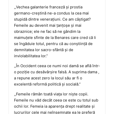
,,Vechea galanterie franceză şi prostia
germano-creştină ne-a condus la cea mai
stupidă dintre veneraţiuni. Ce am câştigat?
Femeile au devenit mai ţanţoşe şi mai
obraznice; ele ne fac să ne gândim la
maimuţele sfinte de la Benares care cred că li
se îngăduie totul, pentru că au conştiinţă de
demnitatea lor sacro-sfântă şi de
inviolabilitatea lor.”
,,În Occident ceea ce numi noi damă se află într-
o poziţie cu desăvârşire falsă. A suprima dama ,
a repune acest zero la locul său ar fi o
excelentă reformă politică şi socială.”
,,Femeile rămân toată viaţa lor nişte copii.
Femeile nu văd decât ceea ce este cu totul sub
ochii lor. Femeia ia aparenţa drept realitate şi
lucrurilor cele mai neînsemnate ea le preferă