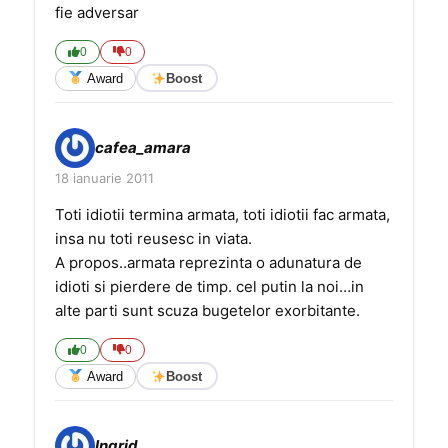
fie adversar
0
0
Award
Boost
cafea_amara
18 ianuarie 2011
Toti idiotii termina armata, toti idiotii fac armata,
insa nu toti reusesc in viata.
A propos..armata reprezinta o adunatura de
idioti si pierdere de timp. cel putin la noi…in
alte parti sunt scuza bugetelor exorbitante.
0
0
Award
Boost
Ingrid