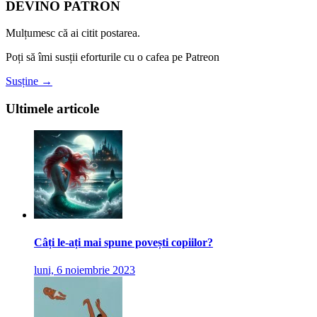
DEVINO PATRON
Mulțumesc că ai citit postarea.
Poți să îmi susții eforturile cu o cafea pe Patreon
Susține →
Ultimele articole
Câți le-ați mai spune povești copiilor?
luni, 6 noiembrie 2023