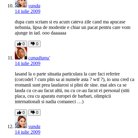
vanda
14 iulie 2009
dupa cum scriam si eu acum cateva zile cand ma apucase
nebunia, lipsa de modestie e chiar un pacat pentru care vom
ajunge in iad. ooo daaaaaa
0
0
canadianu'
14 iulie 2009
lasand la o parte situatia particulara la care faci referire
(corcodel ? cum plm sa ai numele asta ? wtf ?), io unu cred ca
rromanii sunt prea laudarosi si plini de sine. mai ales ca se
lauda cu ce-au facut altii, nu cu ce-au facut ei personal (stiti
placa, cea cu aparatu europei de barbari, olimpicii
internationali si nadia comaneci …)
0
0
vanda
14 iulie 2009