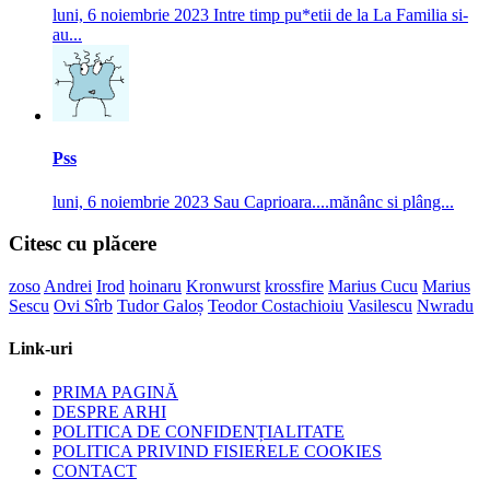
luni, 6 noiembrie 2023
Intre timp pu*etii de la La Familia si-
au...
Pss
luni, 6 noiembrie 2023
Sau Caprioara....mănânc si plâng...
Citesc cu plăcere
zoso
Andrei
Irod
hoinaru
Kronwurst
krossfire
Marius Cucu
Marius
Sescu
Ovi Sîrb
Tudor Galoș
Teodor Costachioiu
Vasilescu
Nwradu
Link-uri
PRIMA PAGINĂ
DESPRE ARHI
POLITICA DE CONFIDENȚIALITATE
POLITICA PRIVIND FISIERELE COOKIES
CONTACT