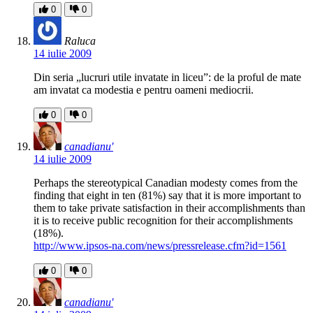
0
0
Raluca
14 iulie 2009
Din seria „lucruri utile invatate in liceu”: de la proful de mate
am invatat ca modestia e pentru oameni mediocrii.
0
0
canadianu'
14 iulie 2009
Perhaps the stereotypical Canadian modesty comes from the
finding that eight in ten (81%) say that it is more important to
them to take private satisfaction in their accomplishments than
it is to receive public recognition for their accomplishments
(18%).
http://www.ipsos-na.com/news/pressrelease.cfm?id=1561
0
0
canadianu'