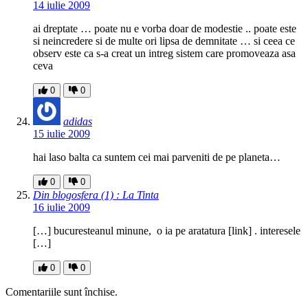
14 iulie 2009
ai dreptate … poate nu e vorba doar de modestie .. poate este
si neincredere si de multe ori lipsa de demnitate … si ceea ce
observ este ca s-a creat un intreg sistem care promoveaza asa
ceva
0
0
adidas
15 iulie 2009
hai laso balta ca suntem cei mai parveniti de pe planeta…
0
0
Din blogosfera (1) : La Tinta
16 iulie 2009
[…] bucuresteanul minune, o ia pe aratatura [link] . interesele
[…]
0
0
Comentariile sunt închise.