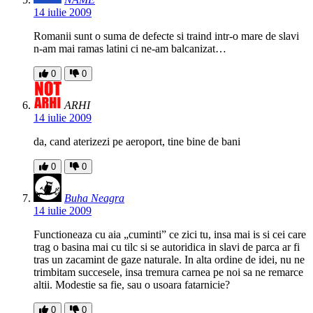
14 iulie 2009
Romanii sunt o suma de defecte si traind intr-o mare de slavi
n-am mai ramas latini ci ne-am balcanizat…
0
0
ARHI
14 iulie 2009
da, cand aterizezi pe aeroport, tine bine de bani
0
0
Buha Neagra
14 iulie 2009
Functioneaza cu aia „cuminti” ce zici tu, insa mai is si cei care
trag o basina mai cu tilc si se autoridica in slavi de parca ar fi
tras un zacamint de gaze naturale. In alta ordine de idei, nu ne
trimbitam succesele, insa tremura carnea pe noi sa ne remarce
altii. Modestie sa fie, sau o usoara fatarnicie?
0
0