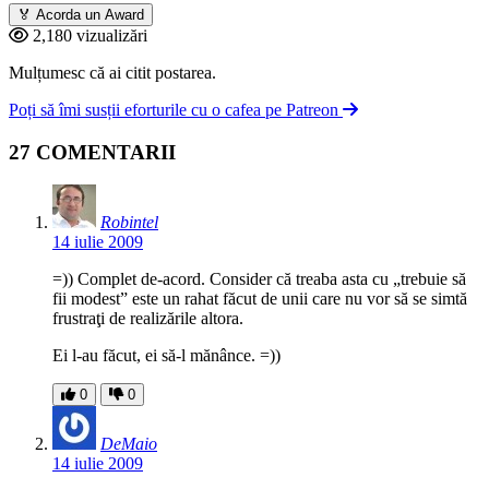
🏅
Acorda un Award
2,180 vizualizări
Mulțumesc că ai citit postarea.
Poți să îmi susții eforturile cu o cafea pe Patreon
27 COMENTARII
Robintel
14 iulie 2009
=)) Complet de-acord. Consider că treaba asta cu „trebuie să
fii modest” este un rahat făcut de unii care nu vor să se simtă
frustraţi de realizările altora.
Ei l-au făcut, ei să-l mănânce. =))
0
0
DeMaio
14 iulie 2009