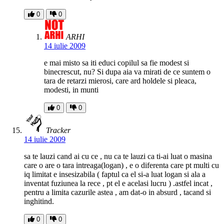
0
0
ARHI
14 iulie 2009
e mai misto sa iti educi copilul sa fie modest si
binecrescut, nu? Si dupa aia va mirati de ce suntem o
tara de retarzi mierosi, care ard holdele si pleaca,
modesti, in munti
0
0
Tracker
14 iulie 2009
sa te lauzi cand ai cu ce , nu ca te lauzi ca ti-ai luat o masina
care o are o tara intreaga(logan) , e o diferenta care pt multi cu
iq limitat e insesizabila ( faptul ca el si-a luat logan si ala a
inventat fuziunea la rece , pt el e acelasi lucru ) .astfel incat ,
pentru a limita cazurile astea , am dat-o in absurd , tacand si
inghitind.
0
0