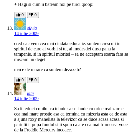
+ Hagi si cum ii bateam noi pe turci :poop:
0
0
silvia
14 iulie 2009
cred ca avem cea mai ciudata educatie. suntem crescuti in
spiritul de care ai vorbit si tu, al modestiei dusa pana la
tampenie, si in spiritul mioritei – sa ne acceptam soarta fara sa
miscam un deget.
mai e de mirare ca suntem dezaxati?
0
0
kim
14 iulie 2009
Sa iti educi copilul ca tebuie sa se laude cu orice realizare e
cea mai mare prostie asa ca termina cu mizeria asta ca de asta
a ajuns roxy manelista la televizor ca se duce acasa acasa si
parintii ii pupa fundul si ii spun ca are cea mai frumoasa voce
de la Freddie Mercury incoace.