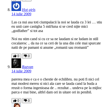
Hot girls
14 iulie 2009
Las ca nui asa toti ciumpalacii la noi se lauda cu 3 lei … stiu
eu unii care castigha 5 mil/luna si se cred nijte mici
„godfather” si tot asa
Noi nu stim cand si cu ce sa ne laudam si ne ludam in still
cocalaresc .. da na ce sa ceri de la una din cele mai spurcate
natii de pe pamant si anume „romanii sau rromanii”
0
0
Razvan
14 iulie 2009
parerea mea e ca e o chestie de echilibru. nu poti fi nici cel
mai modest mereu si nici ala care se lauda cand la buda a
reusit o forma ingenioasa de .. rezultat .. undeva pe la mijloc
parca e mai bine, altfel dam ori in uitare ori in penibil.
0
0