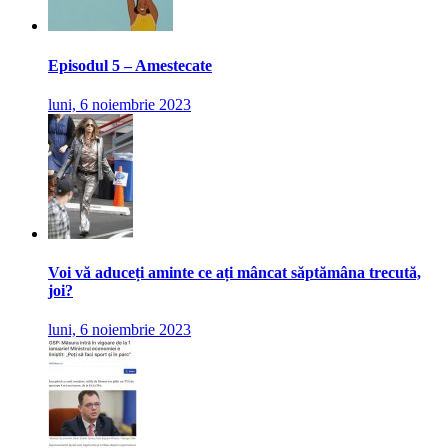
Episodul 5 – Amestecate
luni, 6 noiembrie 2023
Voi vă aduceți aminte ce ați mâncat săptămâna trecută,
joi?
luni, 6 noiembrie 2023