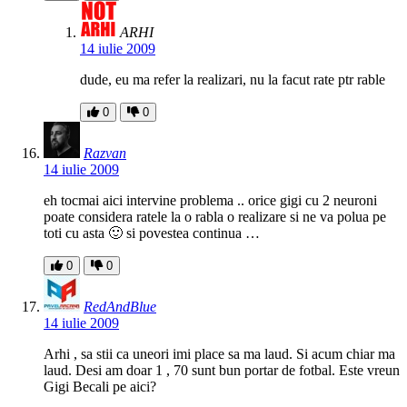
ARHI
14 iulie 2009
dude, eu ma refer la realizari, nu la facut rate ptr rable
0
0
Razvan
14 iulie 2009
eh tocmai aici intervine problema .. orice gigi cu 2 neuroni
poate considera ratele la o rabla o realizare si ne va polua pe
toti cu asta 🙂 si povestea continua …
0
0
RedAndBlue
14 iulie 2009
Arhi , sa stii ca uneori imi place sa ma laud. Si acum chiar ma
laud. Desi am doar 1 , 70 sunt bun portar de fotbal. Este vreun
Gigi Becali pe aici?