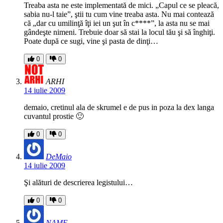
Treaba asta ne este implementată de mici. „Capul ce se pleacă,
sabia nu-l taie”, ştii tu cum vine treaba asta. Nu mai contează
că „dar cu umilinţă îţi iei un şut în c****”, la asta nu se mai
gândeşte nimeni. Trebuie doar să stai la locul tău şi să înghiţi.
Poate după ce sugi, vine şi pasta de dinţi…
0
0
ARHI
14 iulie 2009
demaio, cretinul ala de skrumel e de pus in poza la dex langa
cuvantul prostie 🙂
0
0
DeMaio
14 iulie 2009
Şi alături de descrierea legistului…
0
0
NAME