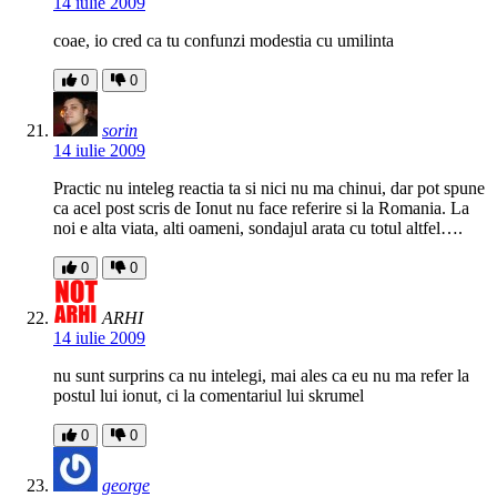
14 iulie 2009
coae, io cred ca tu confunzi modestia cu umilinta
0
0
sorin
14 iulie 2009
Practic nu inteleg reactia ta si nici nu ma chinui, dar pot spune
ca acel post scris de Ionut nu face referire si la Romania. La
noi e alta viata, alti oameni, sondajul arata cu totul altfel….
0
0
ARHI
14 iulie 2009
nu sunt surprins ca nu intelegi, mai ales ca eu nu ma refer la
postul lui ionut, ci la comentariul lui skrumel
0
0
george