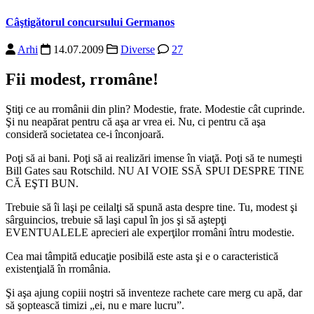
Câştigătorul concursului Germanos
Arhi
14.07.2009
Diverse
27
Fii modest, rromâne!
Ştiţi ce au rromânii din plin? Modestie, frate. Modestie cât cuprinde.
Şi nu neapărat pentru că aşa ar vrea ei. Nu, ci pentru că aşa
consideră societatea ce-i înconjoară.
Poţi să ai bani. Poţi să ai realizări imense în viaţă. Poţi să te numeşti
Bill Gates sau Rotschild. NU AI VOIE SSĂ SPUI DESPRE TINE
CĂ EŞTI BUN.
Trebuie să îi laşi pe ceilalţi să spună asta despre tine. Tu, modest şi
sârguincios, trebuie să laşi capul în jos şi să aştepţi
EVENTUALELE aprecieri ale experţilor rromâni întru modestie.
Cea mai tâmpită educaţie posibilă este asta şi e o caracteristică
existenţială în rromânia.
Şi aşa ajung copiii noştri să inventeze rachete care merg cu apă, dar
să şoptească timizi „ei, nu e mare lucru”.