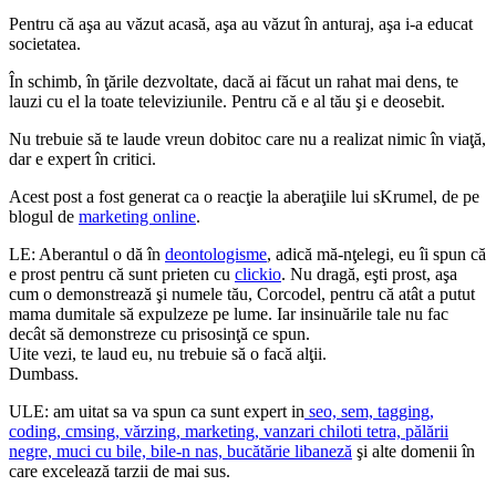
Pentru că aşa au văzut acasă, aşa au văzut în anturaj, aşa i-a educat
societatea.
În schimb, în ţările dezvoltate, dacă ai făcut un rahat mai dens, te
lauzi cu el la toate televiziunile. Pentru că e al tău şi e deosebit.
Nu trebuie să te laude vreun dobitoc care nu a realizat nimic în viaţă,
dar e expert în critici.
Acest post a fost generat ca o reacţie la aberaţiile lui sKrumel, de pe
blogul de
marketing online
.
LE: Aberantul o dă în
deontologisme
, adică mă-nţelegi, eu îi spun că
e prost pentru că sunt prieten cu
clickio
. Nu dragă, eşti prost, aşa
cum o demonstrează şi numele tău, Corcodel, pentru că atât a putut
mama dumitale să expulzeze pe lume. Iar insinuările tale nu fac
decât să demonstreze cu prisosinţă ce spun.
Uite vezi, te laud eu, nu trebuie să o facă alţii.
Dumbass.
ULE: am uitat sa va spun ca sunt expert in
seo, sem, tagging,
coding, cmsing, vărzing, marketing, vanzari chiloti tetra, pălării
negre, muci cu bile, bile-n nas, bucătărie libaneză
şi alte domenii în
care excelează tarzii de mai sus.