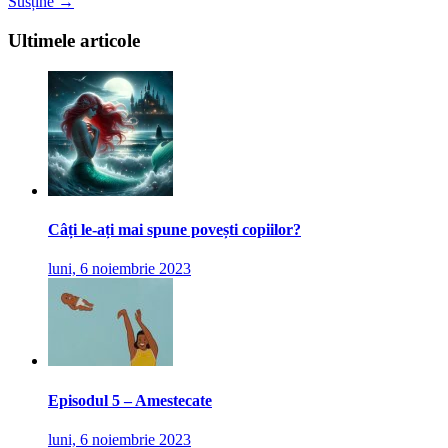
Susține →
Ultimele articole
Câți le-ați mai spune povești copiilor?
luni, 6 noiembrie 2023
Episodul 5 – Amestecate
luni, 6 noiembrie 2023