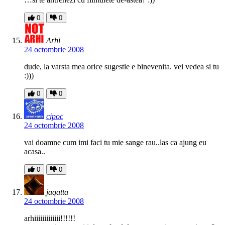
0
0
Arhi
24 octombrie 2008
dude, la varsta mea orice sugestie e binevenita. vei vedea si tu
:)))
0
0
cipoc
24 octombrie 2008
vai doamne cum imi faci tu mie sange rau..las ca ajung eu
acasa..
0
0
jaqatta
24 octombrie 2008
arhiiiiiiiiiiiii!!!!!!