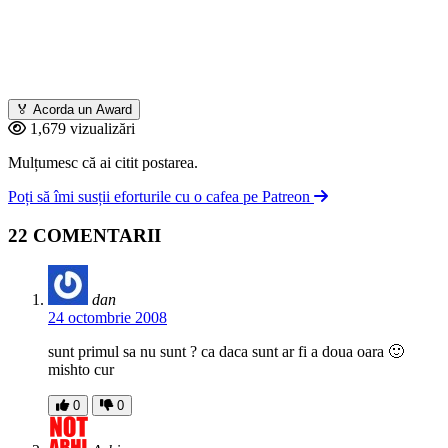
🏅
Acorda un Award
1,679 vizualizări
Mulțumesc că ai citit postarea.
Poți să îmi susții eforturile cu o cafea pe Patreon
22 COMENTARII
dan
24 octombrie 2008
sunt primul sa nu sunt ? ca daca sunt ar fi a doua oara 🙂
mishto cur
0
0