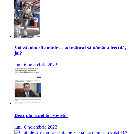
Voi vă aduceți aminte ce ați mâncat săptămâna trecută,
joi?
luni, 6 noiembrie 2023
Disruptorii politici sovietici
luni, 6 noiembrie 2023