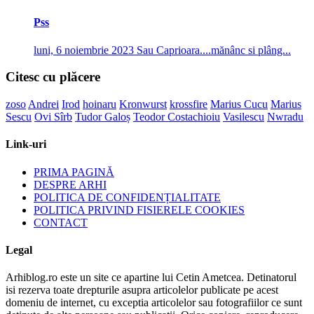
Pss
luni, 6 noiembrie 2023
Sau Caprioara....mănânc si plâng...
Citesc cu plăcere
zoso
Andrei
Irod
hoinaru
Kronwurst
krossfire
Marius Cucu
Marius
Sescu
Ovi Sîrb
Tudor Galoș
Teodor Costachioiu
Vasilescu
Nwradu
Link-uri
PRIMA PAGINĂ
DESPRE ARHI
POLITICA DE CONFIDENȚIALITATE
POLITICA PRIVIND FISIERELE COOKIES
CONTACT
Legal
Arhiblog.ro este un site ce apartine lui Cetin Ametcea. Detinatorul
isi rezerva toate drepturile asupra articolelor publicate pe acest
domeniu de internet, cu exceptia articolelor sau fotografiilor ce sunt