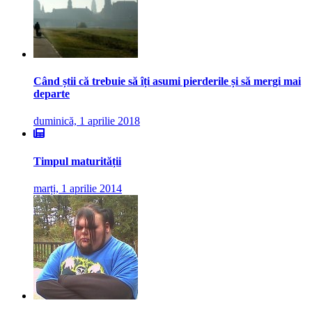
Când știi că trebuie să îți asumi pierderile și să mergi mai
departe
duminică, 1 aprilie 2018
Timpul maturității
marți, 1 aprilie 2014