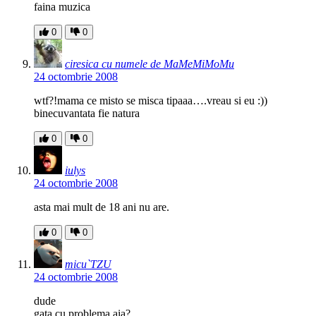
faina muzica
0
0
ciresica cu numele de MaMeMiMoMu
24 octombrie 2008
wtf?!mama ce misto se misca tipaaa….vreau si eu :))
binecuvantata fie natura
0
0
iulys
24 octombrie 2008
asta mai mult de 18 ani nu are.
0
0
micu`TZU
24 octombrie 2008
dude
gata cu problema aia?