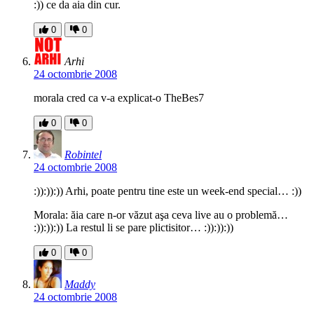
:)) ce da aia din cur.
0
0
Arhi
24 octombrie 2008
morala cred ca v-a explicat-o TheBes7
0
0
Robintel
24 octombrie 2008
:)):)):)) Arhi, poate pentru tine este un week-end special… :))
Morala: ăia care n-or văzut aşa ceva live au o problemă…
:)):)):)) La restul li se pare plictisitor… :)):)):))
0
0
Maddy
24 octombrie 2008