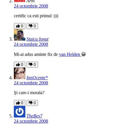
Arhi
24 octombrie 2008
certific ca esti primul :)))
0
0
Staicu Ionut
24 octombrie 2008
Mi-ai adus aminte fix de
van Helden
😀
0
0
InnOcente*
24 octombrie 2008
Şi care-i morala?
0
0
TheBes7
24 octombrie 2008