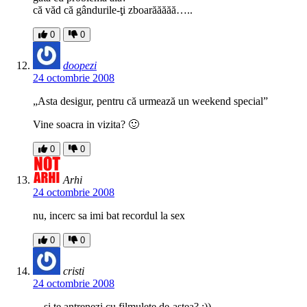
că văd că gândurile-ţi zboarăăăăă…..
0
0
doopezi
24 octombrie 2008
„Asta desigur, pentru că urmează un weekend special”
Vine soacra in vizita? 🙂
0
0
Arhi
24 octombrie 2008
nu, incerc sa imi bat recordul la sex
0
0
cristi
24 octombrie 2008
…si te antrenezi cu filmulete de-astea? :))