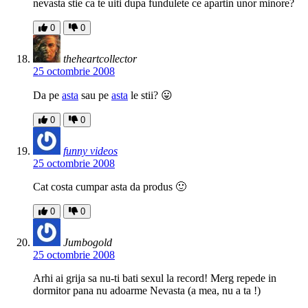
nevasta stie ca te uiti dupa fundulete ce apartin unor minore?
0
0
theheartcollector
25 octombrie 2008
Da pe
asta
sau pe
asta
le stii? 😛
0
0
funny videos
25 octombrie 2008
Cat costa cumpar asta da produs 🙂
0
0
Jumbogold
25 octombrie 2008
Arhi ai grija sa nu-ti bati sexul la record! Merg repede in
dormitor pana nu adoarme Nevasta (a mea, nu a ta !)