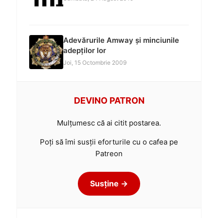
Adevărurile Amway și minciunile
adepților lor
Joi, 15 Octombrie 2009
DEVINO PATRON
Mulțumesc că ai citit postarea.
Poți să îmi susții eforturile cu o cafea pe
Patreon
Susține →