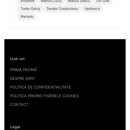
krossfire
Marius Cucu
Marius Sescu
Ovi Sîrb
Tudor Galoș
Teodor Costachioiu
Vasilescu
Nwradu
Link-uri
PRIMA PAGINĂ
DESPRE ARHI
POLITICA DE CONFIDENȚIALITATE
POLITICA PRIVIND FISIERELE COOKIES
CONTACT
Legal