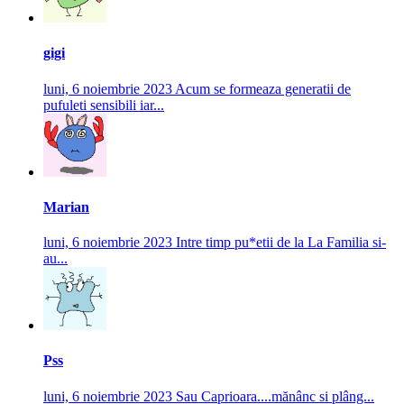
gigi
luni, 6 noiembrie 2023
Acum se formeaza generatii de
pufuleti sensibili iar...
Marian
luni, 6 noiembrie 2023
Intre timp pu*etii de la La Familia si-
au...
Pss
luni, 6 noiembrie 2023
Sau Caprioara....mănânc si plâng...