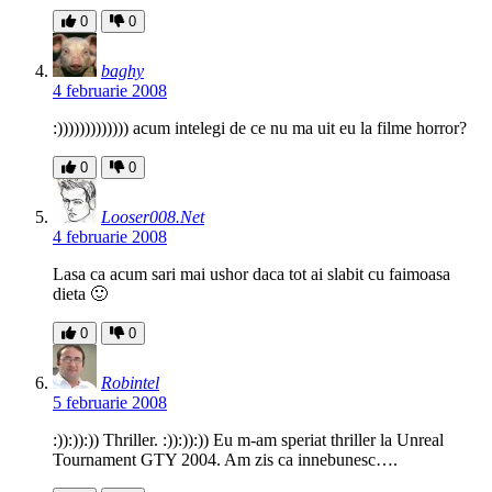
0
0
baghy
4 februarie 2008
:))))))))))))) acum intelegi de ce nu ma uit eu la filme horror?
0
0
Looser008.Net
4 februarie 2008
Lasa ca acum sari mai ushor daca tot ai slabit cu faimoasa
dieta 🙂
0
0
Robintel
5 februarie 2008
:)):)):)) Thriller. :)):)):)) Eu m-am speriat thriller la Unreal
Tournament GTY 2004. Am zis ca innebunesc….