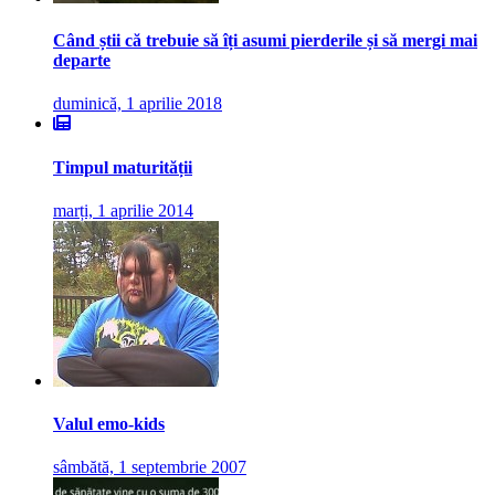
Când știi că trebuie să îți asumi pierderile și să mergi mai
departe
duminică, 1 aprilie 2018
Timpul maturității
marți, 1 aprilie 2014
Valul emo-kids
sâmbătă, 1 septembrie 2007