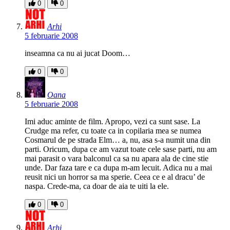
0
0
Arhi
5 februarie 2008
inseamna ca nu ai jucat Doom…
0
0
Oana
5 februarie 2008
Imi aduc aminte de film. Apropo, vezi ca sunt sase. La
Crudge ma refer, cu toate ca in copilaria mea se numea
Cosmarul de pe strada Elm… a, nu, asa s-a numit una din
parti. Oricum, dupa ce am vazut toate cele sase parti, nu am
mai parasit o vara balconul ca sa nu apara ala de cine stie
unde. Dar faza tare e ca dupa m-am lecuit. Adica nu a mai
reusit nici un horror sa ma sperie. Ceea ce e al dracu’ de
naspa. Crede-ma, ca doar de aia te uiti la ele.
0
0
Arhi