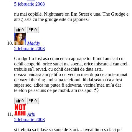
5 februarie 2008
nu mai copkile. Nightmare on Em Street e una, The Grudge e
alta:) asta cu the grudge este cu japonezi
0
0
Maddy
5 februarie 2008
Grudge1 a fost asa crancen ca aproape tot filmul am stat cu
ochii acoperiti, orice sunet ma speria, orice miscare a camerei.
trebuie sa`l revad, cu ochii deschisi de data asta.
o vaza haioasa am patit`o cu vecina mea dupa ce am terminat
de vazut the ring. imi suna telefonul. iti dai seama ca a fost
super sec, adica nu putea fi adevarat. vecina`mea mi`a dat
telefon pe ascuns de pe mobil. am ras apoi 🙂
0
0
Arhi
5 februarie 2008
si trebuia sa il lase sa sune de 3 ori….aveai timp sa faci pe