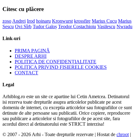
Citesc cu plăcere
zoso
Andrei
Irod
hoinaru
Kronwurst
krossfire
Marius Cucu
Marius
Sescu
Ovi Sîrb
Tudor Galoș
Teodor Costachioiu
Vasilescu
Nwradu
Link-uri
PRIMA PAGINĂ
DESPRE ARHI
POLITICA DE CONFIDENȚIALITATE
POLITICA PRIVIND FISIERELE COOKIES
CONTACT
Legal
Arhiblog.ro este un site ce apartine lui Cetin Ametcea. Detinatorul
isi rezerva toate drepturile asupra articolelor publicate pe acest
domeniu de internet, cu exceptia articolelor sau fotografiilor ce sunt
detinute de alte persoane sau publicatii. Orice copiere, reproducere
sau publicare a articolelor si fotografiilor de pe acest site, fara
acordul direct al detinatorului este STRICT interzisa!
© 2007 - 2026 Arhi - Toate drepturile rezervate | Hostat de
chroot
|