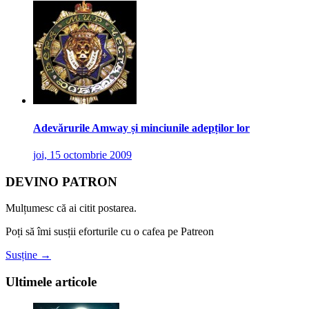
Adevărurile Amway și minciunile adepților lor
joi, 15 octombrie 2009
DEVINO PATRON
Mulțumesc că ai citit postarea.
Poți să îmi susții eforturile cu o cafea pe Patreon
Susține →
Ultimele articole