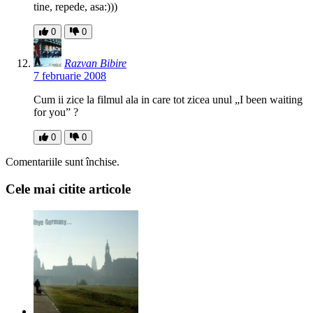
tine, repede, asa:)))
0
0
Razvan Bibire
7 februarie 2008
Cum ii zice la filmul ala in care tot zicea unul „I been waiting
for you” ?
0
0
Comentariile sunt închise.
Cele mai citite articole