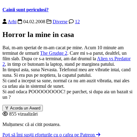
Cainii sunt periculosi?
Arhi
04.02.2008
Diverse
12
Horror la mine in casa
Bai, m-am speriat de m-am cacat pe mine. Acum 10 minute am
terminat de urmarit
The Grudge 2
. Care mi s-a parut, dealtfel, un
film slab. Dupa ce s-a terminat, am dat drumul la
Alien vs Predator
2
, in timp ce butonam la laptop, stand pe marginea patului.
In timpul asta, suna Nevasta. Telefonul meu are vibratie intai, cand
suna. Si era pus pe noptiera, la capatul patului.
Si cand a inceput sa sune, normal ca nu am auzit vibratia, mai ales
ca urlau aia in sistemul de sunet.
Si aud odaca POOOOOOOOC! pe parchet, si dupa aia un bazait si
un ?
🏅
Acorda un Award
855 vizualizări
Mulțumesc că ai citit postarea.
Poți să îmi susții eforturile cu o cafea pe Patreon