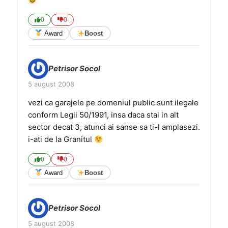
0
0
Award
Boost
Petrisor Socol
5 august 2008
vezi ca garajele pe domeniul public sunt ilegale
conform Legii 50/1991, insa daca stai in alt
sector decat 3, atunci ai sanse sa ti-l amplasezi.
i-ati de la Granitul
0
0
Award
Boost
Petrisor Socol
5 august 2008