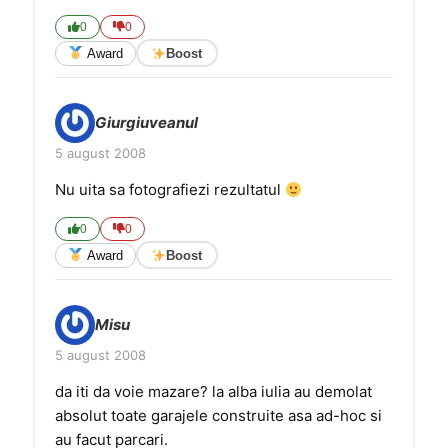
0
0
Award
Boost
Giurgiuveanul
5 august 2008
Nu uita sa fotografiezi rezultatul
0
0
Award
Boost
Misu
5 august 2008
da iti da voie mazare? la alba iulia au demolat
absolut toate garajele construite asa ad-hoc si
au facut parcari.