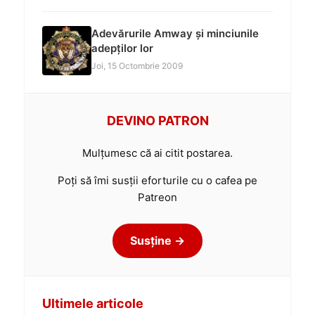
Adevărurile Amway și minciunile
adepților lor
Joi, 15 Octombrie 2009
DEVINO PATRON
Mulțumesc că ai citit postarea.
Poți să îmi susții eforturile cu o cafea pe
Patreon
Susține →
Ultimele articole