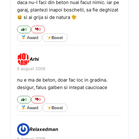
daca nu-l faci din beton nuai facut nimic. iar pe
garaj, plantezi inapoi boschetii, sa fie deghizat
si ai grija si de natura
0
0
Award
Boost
Arhi
5 august 2008
nu e ma de beton, doar fac loc in gradina.
desigur, falus galben si intepat caucioace
0
0
Award
Boost
Relaxedman
5 august 2008