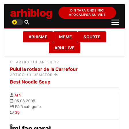
arhiblog
DIN ȚARA UNDE NICI
APOCALIPSA NU VINE
ARHISME
MEME
SCURTE
ARHI.LIVE
ARTICOLUL ANTERIOR
Puiul la rotisor de la Carrefour
ARTICOLUL URMĂTOR
Best Noodle Soup
Arhi
05.08.2008
Fără categorie
30
Îmi fac garaj