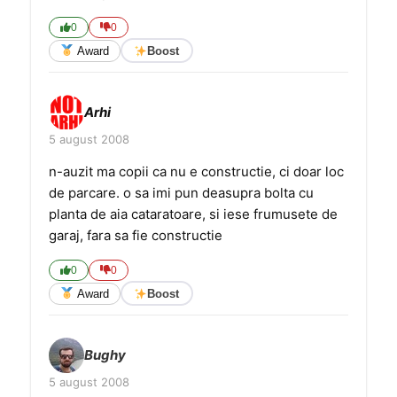
0
0
Award
Boost
Arhi
5 august 2008
n-auzit ma copii ca nu e constructie, ci doar loc
de parcare. o sa imi pun deasupra bolta cu
planta de aia cataratoare, si iese frumusete de
garaj, fara sa fie constructie
0
0
Award
Boost
Bughy
5 august 2008