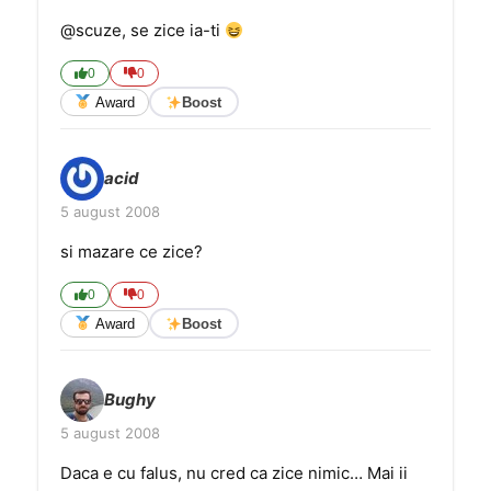
@scuze, se zice ia-ti
0
0
Award
Boost
acid
5 august 2008
si mazare ce zice?
0
0
Award
Boost
Bughy
5 august 2008
Daca e cu falus, nu cred ca zice nimic… Mai ii