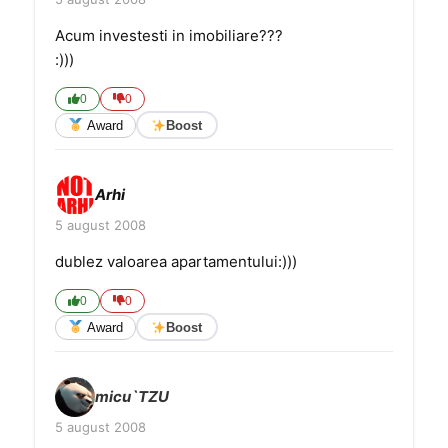
Acum investesti in imobiliare???
:)))
0
0
Award
Boost
Arhi
5 august 2008
dublez valoarea apartamentului:)))
0
0
Award
Boost
micu`TZU
5 august 2008