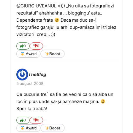
@GIURGIUVEANUL =))) „Nu uita sa fotografiezi
rezultatul” ahahhahha … bloggingu’ asta..
Dependenta frate
Daca ma duc sa-i
fotografiez garaju’ lu arhi dup-amiaza imi triplez
vizitatorii cred… :))
0
0
Award
Boost
TheBlog
5 august 2008
Ce bucurie tre` să fie pe vecini ca o să aiba un
loc în plus unde să-şi parcheze maşina.
Spor la treabă!
0
0
Award
Boost