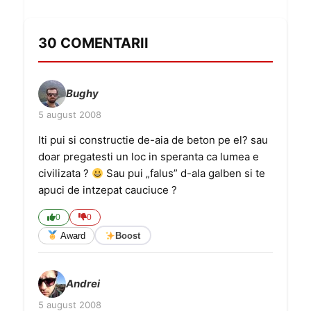
30 COMENTARII
Bughy
5 august 2008
Iti pui si constructie de-aia de beton pe el? sau
doar pregatesti un loc in speranta ca lumea e
civilizata ?
Sau pui „falus” d-ala galben si te
apuci de intzepat cauciuce ?
0
0
Award
Boost
Andrei
5 august 2008