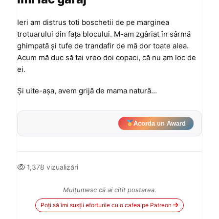
Ieri am distrus toti boschetii de pe marginea
trotuarului din faţa blocului. M-am zgâriat în sârmă
ghimpată şi tufe de trandafir de mă dor toate alea.
Acum mă duc să tai vreo doi copaci, că nu am loc de
ei.
Şi uite-aşa, avem grijă de mama natură…
Acorda un Award
1,378 vizualizări
Mulțumesc că ai citit postarea.
Poți să îmi susții eforturile cu o cafea pe Patreon