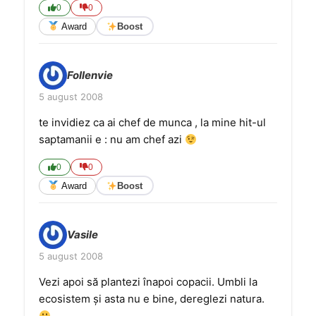
0
0
Award
Boost
Follenvie
5 august 2008
te invidiez ca ai chef de munca , la mine hit-ul
saptamanii e : nu am chef azi
0
0
Award
Boost
Vasile
5 august 2008
Vezi apoi să plantezi înapoi copacii. Umbli la
ecosistem şi asta nu e bine, dereglezi natura.