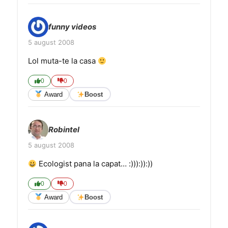
funny videos
5 august 2008
Lol muta-te la casa
0
0
Award
Boost
Robintel
5 august 2008
Ecologist pana la capat… :))):)):))
0
0
Award
Boost