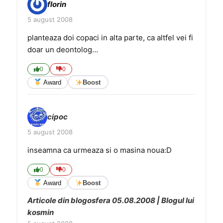
florin
5 august 2008
planteaza doi copaci in alta parte, ca altfel vei fi
doar un deontolog…
0
0
Award
Boost
cipoc
5 august 2008
inseamna ca urmeaza si o masina noua:D
0
0
Award
Boost
Articole din blogosfera 05.08.2008 | Blogul lui
kosmin