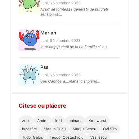
Luni, 6 Noiembrie 2023
Acum se formeaza generatii de pufuleti
sensibili iar...
Marian
Luni, 6 Noiembrie 2023
Intre timp pu*etii de la La Familia si-au...
Pss
Luni, 6 Noiembrie 2023
Sau Caprioara....mănânc si plâng...
Citesc cu plăcere
zoso
Andrei
Irod
hoinaru
Kronwurst
krossfire
Marius Cucu
Marius Sescu
Ovi Sîrb
Tudor Galoș
Teodor Costachioiu
Vasilescu