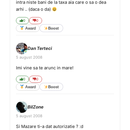
intra niste bani de la taxa aia care o sa o dea
arhi .. (daca o da)
0
0
Award
Boost
Dan Terteci
5 august 2008
Imi vine sa te arunc in mare!
0
0
Award
Boost
BilZone
5 august 2008
Si Mazare ti-a dat autorizatie ? :d