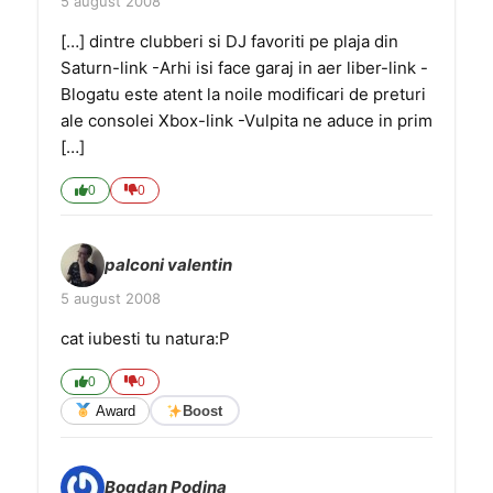
5 august 2008
[…] dintre clubberi si DJ favoriti pe plaja din
Saturn-link -Arhi isi face garaj in aer liber-link -
Blogatu este atent la noile modificari de preturi
ale consolei Xbox-link -Vulpita ne aduce in prim
[…]
0
0
palconi valentin
5 august 2008
cat iubesti tu natura:P
0
0
Award
Boost
Bogdan Podina