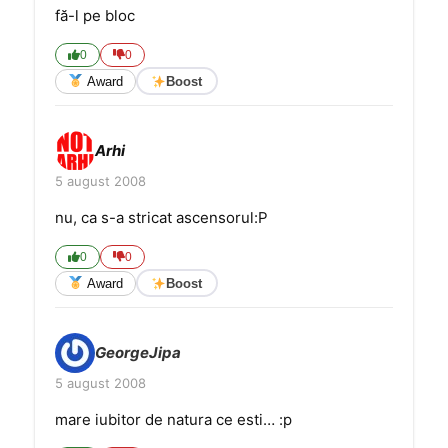
fă-l pe bloc
0
0
Award
Boost
Arhi
5 august 2008
nu, ca s-a stricat ascensorul:P
0
0
Award
Boost
GeorgeJipa
5 august 2008
mare iubitor de natura ce esti… :p