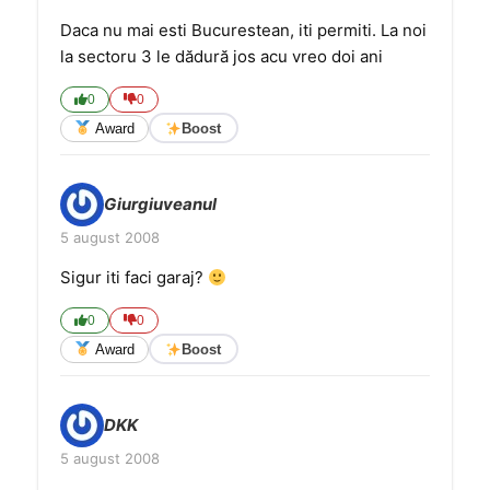
Daca nu mai esti Bucurestean, iti permiti. La noi
la sectoru 3 le dădură jos acu vreo doi ani
0
0
Award
Boost
Giurgiuveanul
5 august 2008
Sigur iti faci garaj?
0
0
Award
Boost
DKK
5 august 2008