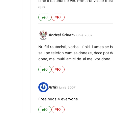
bine ii da unul de vin. Primarul Vasile Ros
apa
0
0
Andrei Crivat
5 iunie 2007
Nu fiti rautacisti, vorba lu’ bkl. Lumea s
sau pe telefon cum sa doneze, daca pot don
dona, mai multi amici de-ai mei vor dona
0
0
Arhi
5 iunie 2007
Free hugs 4 everyone
0
0