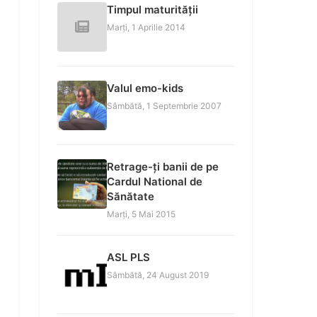
Timpul maturității
Marți, 1 Aprilie 2014
Valul emo-kids
Sâmbătă, 1 Septembrie 2007
Retrage-ți banii de pe
Cardul National de
Sănătate
Marți, 5 Mai 2015
ASL PLS
Sâmbătă, 24 August 2019