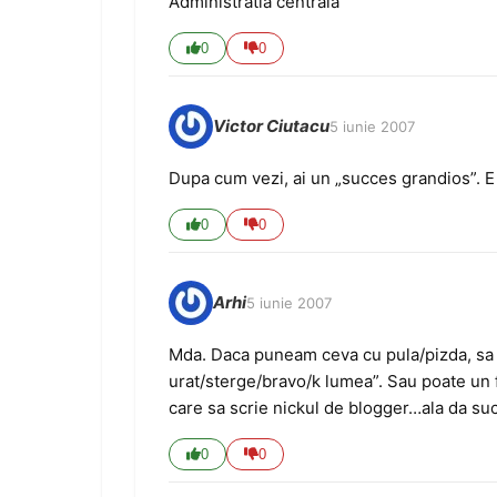
Administratia centrala
0
0
Victor Ciutacu
5 iunie 2007
Dupa cum vezi, ai un „succes grandios”. 
0
0
Arhi
5 iunie 2007
Mda. Daca puneam ceva cu pula/pizda, sa 
urat/sterge/bravo/k lumea”. Sau poate un f
care sa scrie nickul de blogger…ala da s
0
0