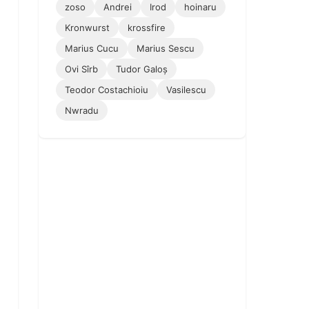
zoso
Andrei
Irod
hoinaru
Kronwurst
krossfire
Marius Cucu
Marius Sescu
Ovi Sîrb
Tudor Galoș
Teodor Costachioiu
Vasilescu
Nwradu