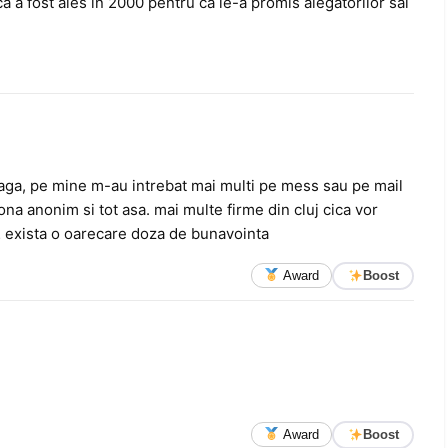
ca a fost ales in 2000 pentru ca le-a promis alegatorilor sai
e baga, pe mine m-au intrebat mai multi pe mess sau pe mail
a anonim si tot asa. mai multe firme din cluj cica vor
… exista o oarecare doza de bunavointa
Award
Boost
Award
Boost