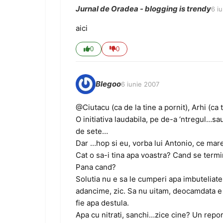
Jurnal de Oradea - blogging is trendy
6 i
aici
0
0
Blegoo
6 iunie 2007
@Ciutacu (ca de la tine a pornit), Arhi (ca t
O initiativa laudabila, pe de-a ‘ntregul…s
de sete…
Dar …hop si eu, vorba lui Antonio, ce ma
Cat o sa-i tina apa voastra? Cand se ter
Pana cand?
Solutia nu e sa le cumperi apa imbuteliate, 
adancime, zic. Sa nu uitam, deocamdata e s
fie apa destula.
Apa cu nitrati, sanchi…zice cine? Un repo