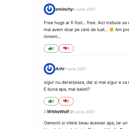
sminchy
5 iunie 2007
Free hugs ar fi fost… free. Aici trebuie sa
mai avem doar pe cele de luat…
Am prel
nimeni…
0
0
Arhi
5 iunie 2007
sigur nu deranjeaza, dar si mai sigur e ca
E buna apa, mai baieti?
0
0
:: WhIteWolf ::
5 iunie 2007
Oamenii si vitele beau aceeasi apa, iar un