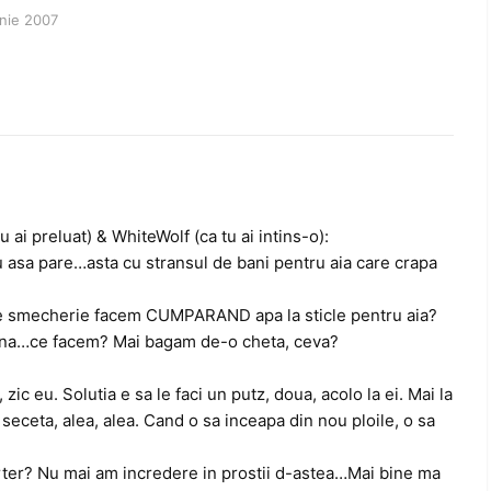
unie 2007
u ai preluat) & WhiteWolf (ca tu ai intins-o):
au asa pare…asta cu stransul de bani pentru aia care crapa
re smecherie facem CUMPARAND apa la sticle pentru aia?
mina…ce facem? Mai bagam de-o cheta, ceva?
zic eu. Solutia e sa le faci un putz, doua, acolo la ei. Mai la
eceta, alea, alea. Cand o sa inceapa din nou ploile, o sa
rter? Nu mai am incredere in prostii d-astea…Mai bine ma