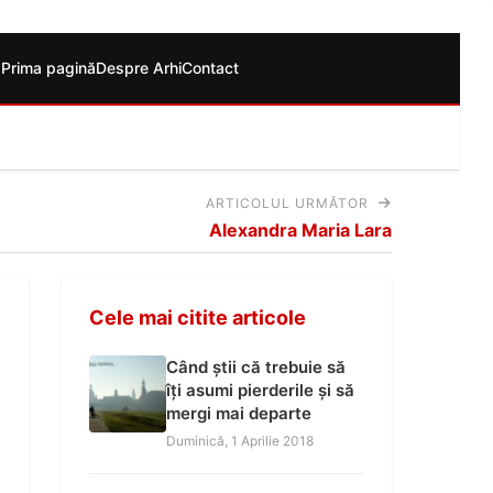
Prima pagină
Despre Arhi
Contact
ARTICOLUL URMĂTOR
Alexandra Maria Lara
Cele mai citite articole
Când știi că trebuie să
îți asumi pierderile și să
mergi mai departe
Duminică, 1 Aprilie 2018