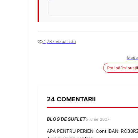
1,787 vizualizări
Mulțu
Poți să îmi susț
24 COMENTARII
BLOG DE SUFLET
5 iunie 2007
APA PENTRU PERIENI Cont IBAN: RO30RZ