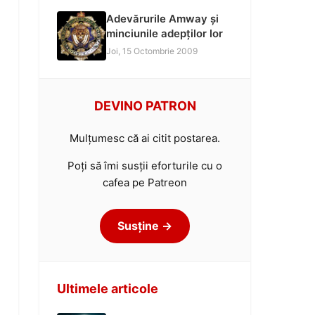
Adevărurile Amway și
minciunile adepților lor
Joi, 15 Octombrie 2009
DEVINO PATRON
Mulțumesc că ai citit postarea.
Poți să îmi susții eforturile cu o
cafea pe Patreon
Susține →
Ultimele articole