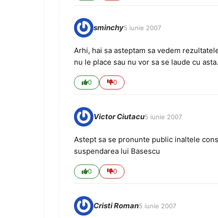
sminchy
5 iunie 2007
Arhi, hai sa asteptam sa vedem rezultatel
nu le place sau nu vor sa se laude cu asta
0
0
Victor Ciutacu
5 iunie 2007
Astept sa se pronunte public inaltele cons
suspendarea lui Basescu
0
0
Cristi Roman
5 iunie 2007