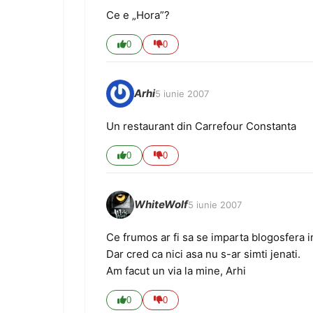
Ce e „Hora”?
0
0
Arhi
5 iunie 2007
Un restaurant din Carrefour Constanta
0
0
WhiteWolf
5 iunie 2007
Ce frumos ar fi sa se imparta blogosfera in
Dar cred ca nici asa nu s-ar simti jenati.
Am facut un via la mine, Arhi
0
0