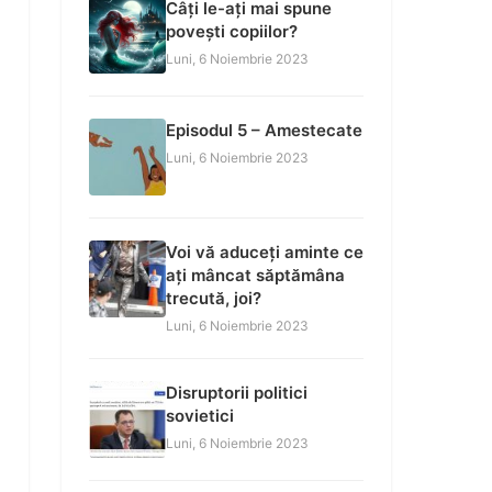
Câți le-ați mai spune
povești copiilor?
Luni, 6 Noiembrie 2023
Episodul 5 – Amestecate
Luni, 6 Noiembrie 2023
Voi vă aduceți aminte ce
ați mâncat săptămâna
trecută, joi?
Luni, 6 Noiembrie 2023
Disruptorii politici
sovietici
Luni, 6 Noiembrie 2023