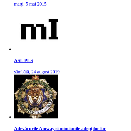
marți, 5 mai 2015
ASL PLS
sâmbătă, 24 august 2019
Adevărurile Amway și minciunile adepților lor