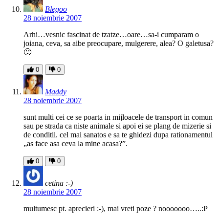
Blegoo
28 noiembrie 2007
Arhi…vesnic fascinat de tzatze…oare…sa-i cumparam o
joiana, ceva, sa aibe preocupare, mulgerere, alea? O galetusa?
🙂
0
0
Maddy
28 noiembrie 2007
sunt multi cei ce se poarta in mijloacele de transport in comun
sau pe strada ca niste animale si apoi ei se plang de mizerie si
de conditii. cel mai sanatos e sa te ghidezi dupa rationamentul
„as face asa ceva la mine acasa?”.
0
0
cetina :-)
28 noiembrie 2007
multumesc pt. aprecieri :-), mai vreti poze ? nooooooo…..:P