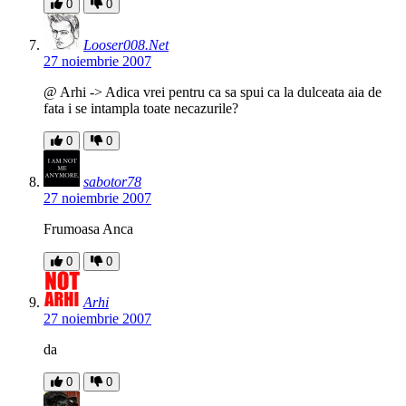
0
0
Looser008.Net
27 noiembrie 2007
@ Arhi -> Adica vrei pentru ca sa spui ca la dulceata aia de
fata i se intampla toate necazurile?
0
0
sabotor78
27 noiembrie 2007
Frumoasa Anca
0
0
Arhi
27 noiembrie 2007
da
0
0