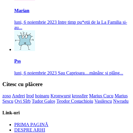
Marian
luni, 6 noiembrie 2023
Intre timp pu*etii de la La Familia si-
au...
Pss
luni, 6 noiembrie 2023
Sau Caprioara....mănânc si plâng...
Citesc cu plăcere
zoso
Andrei
Irod
hoinaru
Kronwurst
krossfire
Marius Cucu
Marius
Sescu
Ovi Sîrb
Tudor Galoș
Teodor Costachioiu
Vasilescu
Nwradu
Link-uri
PRIMA PAGINĂ
DESPRE ARHI