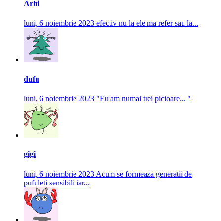
Arhi
luni, 6 noiembrie 2023
efectiv nu la ele ma refer sau la...
dufu
luni, 6 noiembrie 2023
"Eu am numai trei picioare... "
gigi
luni, 6 noiembrie 2023
Acum se formeaza generatii de
pufuleti sensibili iar...