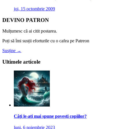
joi, 15 octombrie 2009
DEVINO PATRON
Mulțumesc că ai citit postarea.
Poți să îmi susții eforturile cu o cafea pe Patreon
Susține →
Ultimele articole
Câți le-ați mai spune povești copiilor?
luni, 6 noiembrie 2023