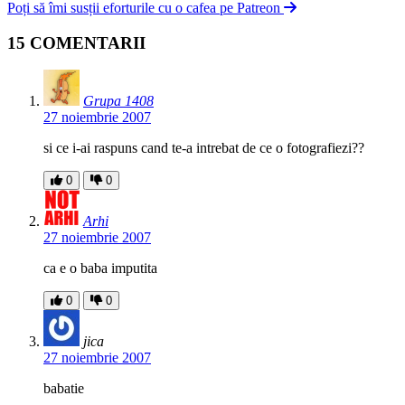
Poți să îmi susții eforturile cu o cafea pe Patreon
15 COMENTARII
Grupa 1408
27 noiembrie 2007
si ce i-ai raspuns cand te-a intrebat de ce o fotografiezi??
0
0
Arhi
27 noiembrie 2007
ca e o baba imputita
0
0
jica
27 noiembrie 2007
babatie