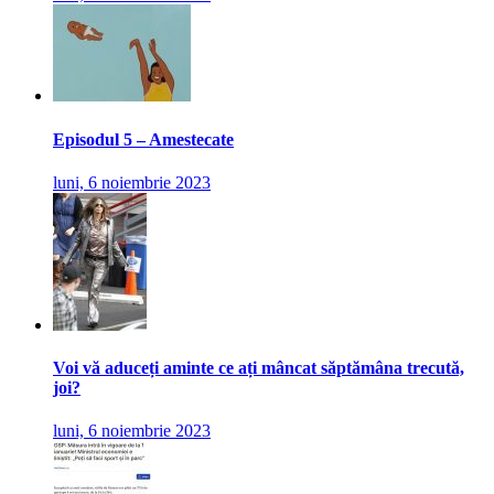
Episodul 5 – Amestecate
luni, 6 noiembrie 2023
Voi vă aduceți aminte ce ați mâncat săptămâna trecută,
joi?
luni, 6 noiembrie 2023