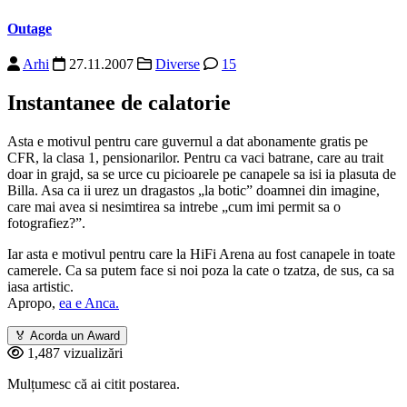
Outage
Arhi
27.11.2007
Diverse
15
Instantanee de calatorie
Asta e motivul pentru care guvernul a dat abonamente gratis pe
CFR, la clasa 1, pensionarilor. Pentru ca vaci batrane, care au trait
doar in grajd, sa se urce cu picioarele pe canapele sa isi ia plasuta de
Billa. Asa ca ii urez un dragastos „la botic” doamnei din imagine,
care mai avea si nesimtirea sa intrebe „cum imi permit sa o
fotografiez?”.
Iar asta e motivul pentru care la HiFi Arena au fost canapele in toate
camerele. Ca sa putem face si noi poza la cate o tzatza, de sus, ca sa
iasa artistic.
Apropo,
ea e Anca.
🏅
Acorda un Award
1,487 vizualizări
Mulțumesc că ai citit postarea.