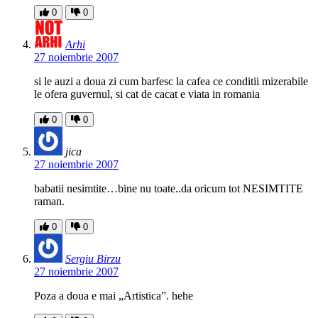
0
0
Arhi
27 noiembrie 2007
si le auzi a doua zi cum barfesc la cafea ce conditii mizerabile
le ofera guvernul, si cat de cacat e viata in romania
0
0
jica
27 noiembrie 2007
babatii nesimtite…bine nu toate..da oricum tot NESIMTITE
raman.
0
0
Sergiu Birzu
27 noiembrie 2007
Poza a doua e mai „Artistica”. hehe