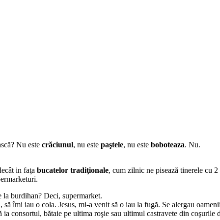
ească? Nu este
crăciunul
, nu este
paştele
, nu este
boboteaza
. Nu.
ecât in faţa
bucatelor tradiţionale
, cum zilnic ne pisează tinerele cu 2 
permarketuri.
te la burdihan? Deci, supermarket.
, să îmi iau o cola. Jesus, mi-a venit să o iau la fugă. Se alergau oameni
să ia consortul, bătaie pe ultima roşie sau ultimul castravete din coşurile 