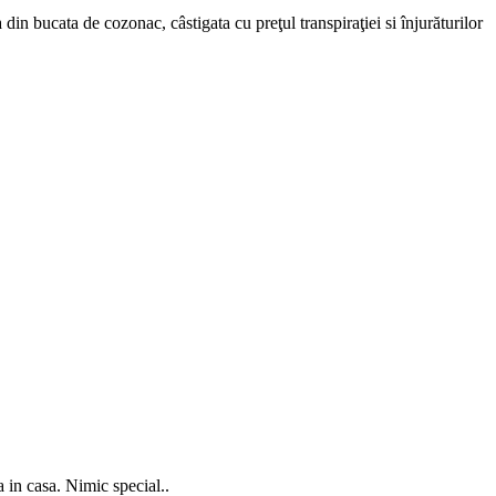
din bucata de cozonac, câstigata cu preţul transpiraţiei si înjurăturilor
 in casa. Nimic special..