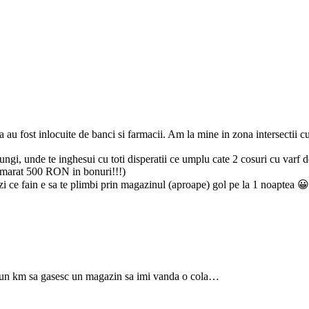
 au fost inlocuite de banci si farmacii. Am la mine in zona intersectii cu 
ajungi, unde te inghesui cu toti disperatii ce umplu cate 2 cosuri cu varf 
 numarat 500 RON in bonuri!!!)
i ce fain e sa te plimbi prin magazinul (aproape) gol pe la 1 noaptea 😀
os un km sa gasesc un magazin sa imi vanda o cola…