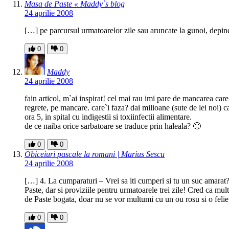
Masa de Paste « Maddy`s blog
24 aprilie 2008
[…] pe parcursul urmatoarelor zile sau aruncate la gunoi, depind
0
0
Maddy
24 aprilie 2008
fain articol, m`ai inspirat! cel mai rau imi pare de mancarea car
regrete, pe mancare. care`i faza? dai milioane (sute de lei noi) c
ora 5, in spital cu indigestii si toxiinfectii alimentare.
de ce naiba orice sarbatoare se traduce prin haleala? 🙁
0
0
Obiceiuri pascale la romani | Marius Sescu
24 aprilie 2008
[…] 4. La cumparaturi – Vrei sa iti cumperi si tu un suc amarat?
Paste, dar si proviziile pentru urmatoarele trei zile! Cred ca mu
de Paste bogata, doar nu se vor multumi cu un ou rosu si o felie
0
0