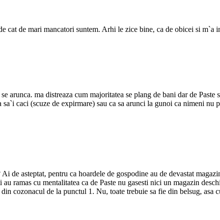
e cat de mari mancatori suntem. Arhi le zice bine, ca de obicei si m`a in
e se arunca. ma distreaza cum majoritatea se plang de bani dar de Paste s
a sa`i caci (scuze de expirmare) sau ca sa arunci la gunoi ca nimeni nu po
 Ai de asteptat, pentru ca hoardele de gospodine au de devastat magazin
lti au ramas cu mentalitatea ca de Paste nu gasesti nici un magazin desch
 din cozonacul de la punctul 1. Nu, toate trebuie sa fie din belsug, asa 