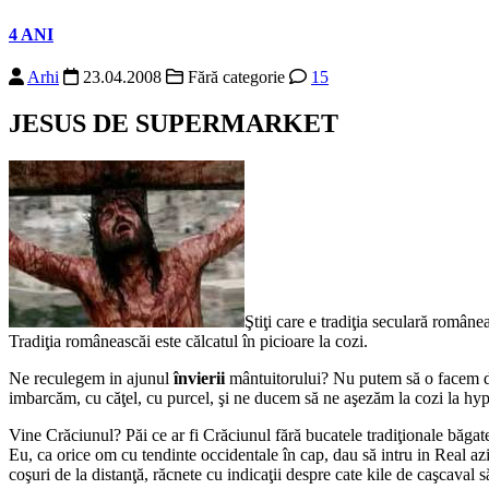
4 ANI
Arhi
23.04.2008
Fără categorie
15
JESUS DE SUPERMARKET
Ştiţi care e tradiţia seculară român
Tradiţia româneascăi este călcatul în picioare la cozi.
Ne reculegem in ajunul
învierii
mântuitorului? Nu putem să o facem d
imbarcăm, cu căţel, cu purcel, şi ne ducem să ne aşezăm la cozi la hy
Vine Crăciunul? Păi ce ar fi Crăciunul fără bucatele tradiţionale băga
Eu, ca orice om cu tendinte occidentale în cap, dau să intru in Real azi
coşuri de la distanţă, răcnete cu indicaţii despre cate kile de caşcaval 