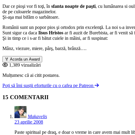
Dar ce pioşi vor fi toţi, în
sfanta noapte de paşti
, cu lumânarea si ou
de pe culoarele magazinelor.
Şi-aşa mai bifăm o sarbătoare.
Românii sunt un popor pios şi ortodox prin excelenţă. La noi s-a invent
Sunt sigur ca daca
Iisus Hristos
ar fi auzit de Burebista, ar fi venit să 
Şi in timp ce i s-ar fi bătut cuiele in mâini, ar fi suspinat:
Mânz, viezure, miere, pârş, barză, brânză….
🏅
Acorda un Award
1,389 vizualizări
Mulțumesc că ai citit postarea.
Poți să îmi susții eforturile cu o cafea pe Patreon
15 COMENTARII
Makavelis
23 aprilie 2008
Paste spiritual pe draq, e doar o vreme in care avem mai mult li