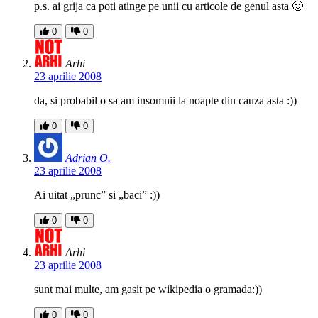
p.s. ai grija ca poti atinge pe unii cu articole de genul asta 🙂
0
0
Arhi
23 aprilie 2008
da, si probabil o sa am insomnii la noapte din cauza asta :))
0
0
Adrian O.
23 aprilie 2008
Ai uitat „prunc” si „baci” :))
0
0
Arhi
23 aprilie 2008
sunt mai multe, am gasit pe wikipedia o gramada:))
0
0