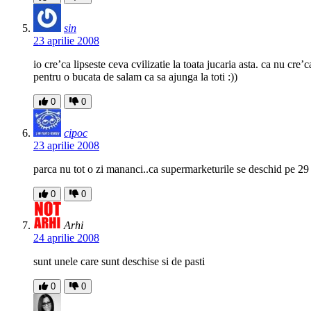
sin
23 aprilie 2008
io cre’ca lipseste ceva cvilizatie la toata jucaria asta. ca nu cr
pentru o bucata de salam ca sa ajunga la toti :))
0
0
cipoc
23 aprilie 2008
parca nu tot o zi mananci..ca supermarketurile se deschid pe 29 
0
0
Arhi
24 aprilie 2008
sunt unele care sunt deschise si de pasti
0
0