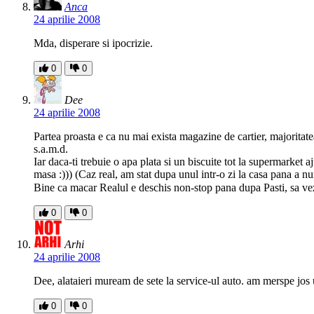
Anca
24 aprilie 2008
Mda, disperare si ipocrizie.
0
0
Dee
24 aprilie 2008
Partea proasta e ca nu mai exista magazine de cartier, majoritatea
s.a.m.d.
Iar daca-ti trebuie o apa plata si un biscuite tot la supermarket 
masa :))) (Caz real, am stat dupa unul intr-o zi la casa pana a
Bine ca macar Realul e deschis non-stop pana dupa Pasti, sa vez
0
0
Arhi
24 aprilie 2008
Dee, alataieri muream de sete la service-ul auto. am merspe j
0
0