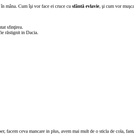
l în mâna. Cum îşi vor face ei cruce cu
sfântă evlavie
, şi cum vor muşca 
at sfinţirea.
fie răstignit in Dacia.
ber, facem ceva mancare in plus, avem mai mult de o sticla de cola, fanta