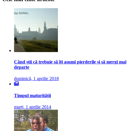
Când știi că trebuie să îți asumi pierderile și să mergi mai
departe
duminică, 1 aprilie 2018
Timpul maturității
marți, 1 aprilie 2014