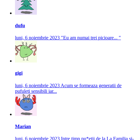
dufu
luni, 6 noiembrie 2023
"Eu am numai trei picioare... "
gigi
luni, 6 noiembrie 2023
Acum se formeaza generatii de
pufuleti sensibili iar...
Marian
luni, 6 noiembrie 2023
Intre timp pu*etii de la La Familia si-