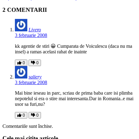
2 COMENTARII
Livero
3 februarie 2008
kk agentie de stiri 😀 Cumparata de Voiculescu (daca nu ma
insel) a ramas acelasi rahat de inainte
0
0
saliery
3 februarie 2008
Mai bine ieseau in parc, scriau de prima baba care isi plimba
nepotelul si era o stire mai interesanta.Dar in Romania..e mai
usor sa furi,nu?
0
0
Comentariile sunt închise.
Cele mai citite articole