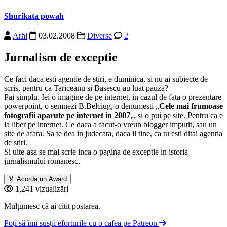
Shurikata powah
Arhi
03.02.2008
Diverse
2
Jurnalism de exceptie
Ce faci daca esti agentie de stiri, e duminica, si nu ai subiecte de
scris, pentru ca Tariceanu si Basescu au luat pauza?
Pai simplu. Iei o imagine de pe internet, in cazul de fata o prezentare
powerpoint, o semnezi B.Belciug, o denumesti „
Cele mai frumoase
fotografii aparute pe internet in 2007
„, si o pui pe site. Pentru ca e
la liber pe internet. Ce daca a facut-o vreun blogger imputit, sau un
site de afara. Sa te dea in judecata, daca ii tine, ca tu esti ditai agentia
de stiri.
Si uite-asa se mai scrie inca o pagina de exceptie in istoria
jurnalismului romanesc.
🏅
Acorda un Award
1,241 vizualizări
Mulțumesc că ai citit postarea.
Poți să îmi susții eforturile cu o cafea pe Patreon