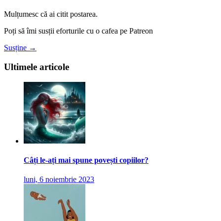
Mulțumesc că ai citit postarea.
Poți să îmi susții eforturile cu o cafea pe Patreon
Susține →
Ultimele articole
Câți le-ați mai spune povești copiilor?
luni, 6 noiembrie 2023