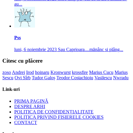
au...
Pss
luni, 6 noiembrie 2023
Sau Caprioara....mănânc si plâng...
Citesc cu plăcere
zoso
Andrei
Irod
hoinaru
Kronwurst
krossfire
Marius Cucu
Marius
Sescu
Ovi Sîrb
Tudor Galoș
Teodor Costachioiu
Vasilescu
Nwradu
Link-uri
PRIMA PAGINĂ
DESPRE ARHI
POLITICA DE CONFIDENȚIALITATE
POLITICA PRIVIND FISIERELE COOKIES
CONTACT