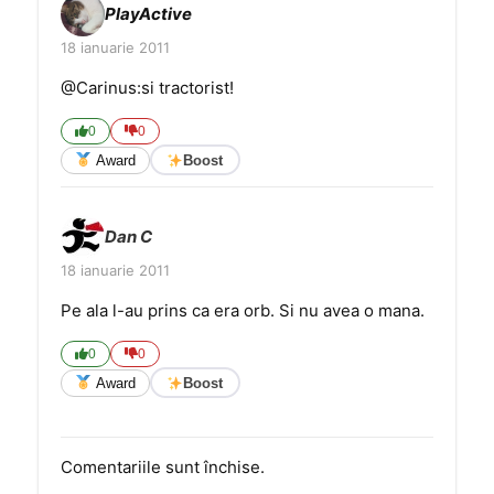
PlayActive
18 ianuarie 2011
@Carinus:si tractorist!
0
0
Award
Boost
Dan C
18 ianuarie 2011
Pe ala l-au prins ca era orb. Si nu avea o mana.
0
0
Award
Boost
Comentariile sunt închise.