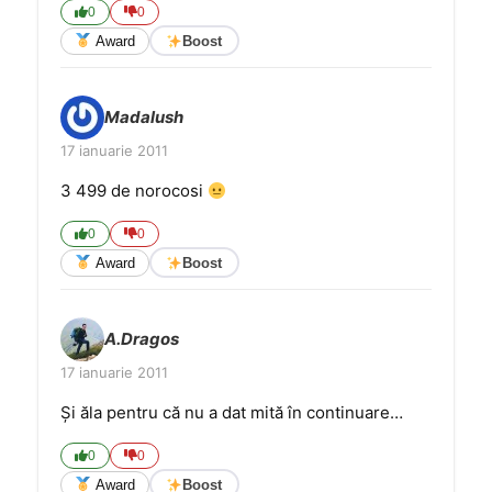
0
0
Award
Boost
Madalush
17 ianuarie 2011
3 499 de norocosi
0
0
Award
Boost
A.Dragos
17 ianuarie 2011
Şi ăla pentru că nu a dat mită în continuare…
0
0
Award
Boost