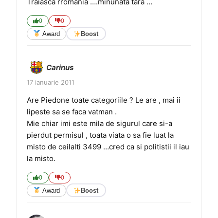
Traiasca rromania ….minunata tara …
0
0
Award
Boost
Carinus
17 ianuarie 2011
Are Piedone toate categoriile ? Le are , mai ii
lipeste sa se faca vatman .
Mie chiar imi este mila de sigurul care si-a
pierdut permisul , toata viata o sa fie luat la
misto de ceilalti 3499 …cred ca si politistii il iau
la misto.
0
0
Award
Boost