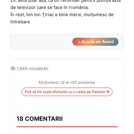
Zic asta doar aşa, ca un reminder pentru justiţia asta
de televizor care se face în rromânia.
În rest, Ion Ion Ţiriac e bine mersi, mulţumesc de
întrebare.
Acorda un Award
1,849 vizualizări
Mulțumesc că ai citit postarea.
Poți să îmi susții eforturile cu o cafea pe Patreon
18 COMENTARII