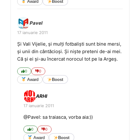
Award
Boost
Pavel
17 ianuarie 2011
Şi Vali Vijelie, şi mulţi fotbalişti sunt bine mersi,
şi unii din cântăcioşi. Şi nişte preteni de-ai mei.
Că şi ei şi-au încercat norocul tot pe la Argeş.
0
0
Award
Boost
ARHI
17 ianuarie 2011
@Pavel: sa traiasca, vorba aia:))
0
0
Award
Boost