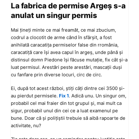
La fabrica de permise Argeş s-a
anulat un singur permis
Mai ţineţi minte ce mai freamăt, ce mai zbucium,
codrul a clocotit de arme când în sfârşit, a fost
anihilată caracatiţa permiselor false din rromânia,
caracatiţă care îşi avea capul în argeş, unde până şi
distinsul domn Piedone îşi făcuse mutaţie, fix cât şi-a
luat permisul. Arestări peste arestări, mascaţii duşi
cu fanfare prin diverse locuri, circ de circ.
Ei, după tot acest război, ştiţi câţi dintre cei 3500 şi-
au pierdut permisele.
Fix 1
. Adică unu. Un singur om,
probabil cel mai fraier din tot grupul şi, mai mult ca
sigur, probabil unul din cei ce a luat examenul pe
bune. Doar că şi poliţiştii trebuie să aibă rapoarte de
activitate, nu?