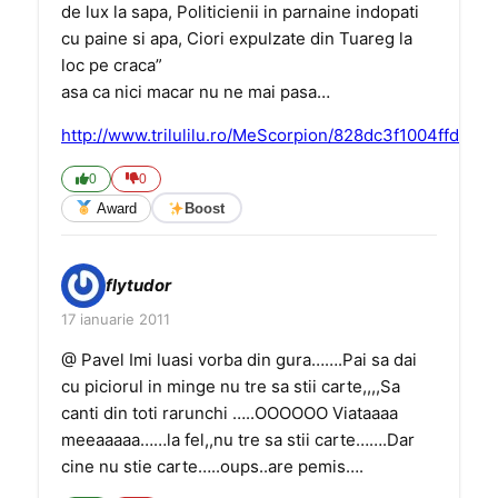
de lux la sapa, Politicienii in parnaine indopati
cu paine si apa, Ciori expulzate din Tuareg la
loc pe craca”
asa ca nici macar nu ne mai pasa…
http://www.trilulilu.ro/MeScorpion/828dc3f1004ffd
0
0
Award
Boost
flytudor
17 ianuarie 2011
@ Pavel Imi luasi vorba din gura…….Pai sa dai
cu piciorul in minge nu tre sa stii carte,,,,Sa
canti din toti rarunchi …..OOOOOO Viataaaa
meeaaaaa……la fel,,nu tre sa stii carte…….Dar
cine nu stie carte…..oups..are pemis….