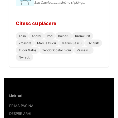
Sau Caprioara....mănânc si plâng...
Citesc cu plăcere
zoso
Andrei
Irod
hoinaru
Kronwurst
krossfire
Marius Cucu
Marius Sescu
Ovi Sîrb
Tudor Galoș
Teodor Costachioiu
Vasilescu
Nwradu
Link-uri
PRIMA PAGINĂ
DESPRE ARHI