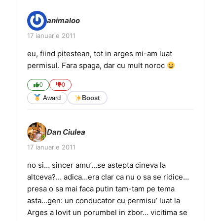
animaloo
17 ianuarie 2011
eu, fiind pitestean, tot in arges mi-am luat
permisul. Fara spaga, dar cu mult noroc
0
0
Award
Boost
Dan Ciulea
17 ianuarie 2011
no si… sincer amu’…se astepta cineva la
altceva?… adica…era clar ca nu o sa se ridice…
presa o sa mai faca putin tam-tam pe tema
asta…gen: un conducator cu permisu’ luat la
Arges a lovit un porumbel in zbor… vicitima se