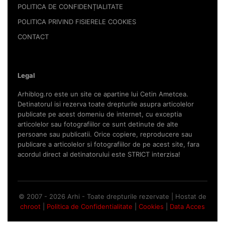
POLITICA DE CONFIDENȚIALITATE
POLITICA PRIVIND FISIERELE COOKIES
CONTACT
Legal
Arhiblog.ro este un site ce apartine lui Cetin Ametcea.
Detinatorul isi rezerva toate drepturile asupra articolelor
publicate pe acest domeniu de internet, cu exceptia
articolelor sau fotografiilor ce sunt detinute de alte
persoane sau publicatii. Orice copiere, reproducere sau
publicare a articolelor si fotografiilor de pe acest site, fara
acordul direct al detinatorului este STRICT interzisa!
© 2007 - 2026 Arhi - Toate drepturile rezervate | Hostat de
chroot
|
Politica de Confidentialitate
|
Cookies
|
Data Acces