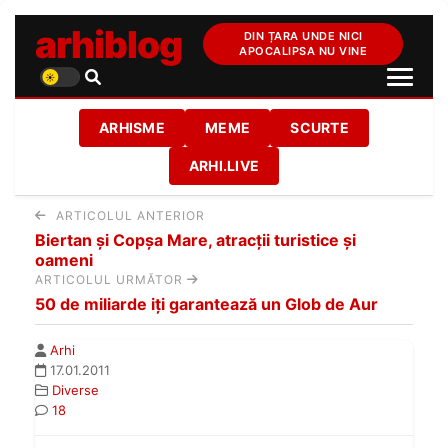
arhiblog
DIN ȚARA UNDE NICI
APOCALIPSA NU VINE
ARHISME
MEME
SCURTE
ARHI.LIVE
ARTICOLUL ANTERIOR
Biertan şi Copşa Mare, atracţii turistice şi
oameni
ARTICOLUL URMĂTOR
50 de miliarde iţi garantează un Glob de Aur
Arhi
17.01.2011
Diverse
18