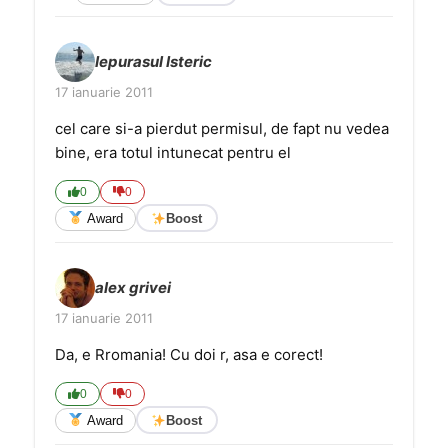
Iepurasul Isteric
17 ianuarie 2011
cel care si-a pierdut permisul, de fapt nu vedea
bine, era totul intunecat pentru el
0
0
Award
Boost
alex grivei
17 ianuarie 2011
Da, e Rromania! Cu doi r, asa e corect!
0
0
Award
Boost