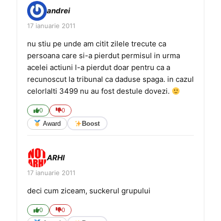
andrei
17 ianuarie 2011
nu stiu pe unde am citit zilele trecute ca
persoana care si-a pierdut permisul in urma
acelei actiuni l-a pierdut doar pentru ca a
recunoscut la tribunal ca daduse spaga. in cazul
celorlalti 3499 nu au fost destule dovezi.
0
0
Award
Boost
ARHI
17 ianuarie 2011
deci cum ziceam, suckerul grupului
0
0