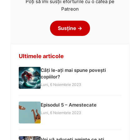
Poți să îmi susții eforturile cu o cafea pe
Patreon
Susține →
Ultimele articole
Câți le-ați mai spune povești
copiilor?
Luni, 6 Noiembrie 2023
Episodul 5 – Amestecate
Luni, 6 Noiembrie 2023
Voi vă aduceți aminte ce ați