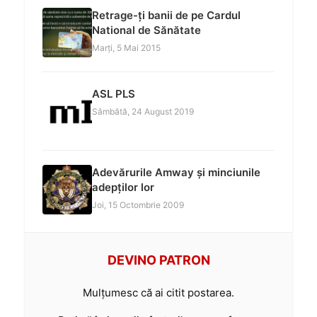
Retrage-ți banii de pe Cardul
National de Sănătate
Marți, 5 Mai 2015
ASL PLS
Sâmbătă, 24 August 2019
Adevărurile Amway și minciunile
adepților lor
Joi, 15 Octombrie 2009
DEVINO PATRON
Mulțumesc că ai citit postarea.