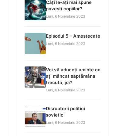
Câți le-ați mai spune
povești copiilor?
Luni, 6 Noiembrie 2023
Episodul 5 – Amestecate
Luni, 6 Noiembrie 2023
Voi vă aduceți aminte ce
ați mâncat săptămâna
trecută, joi?
Luni, 6 Noiembrie 2023
Disruptorii politici
sovietici
Luni, 6 Noiembrie 2023