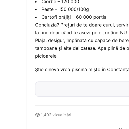
Ciorbe – 120 000
Peşte – 150 000/100g
Cartofi prăjiţi – 60 000 porţia
Concluzia? Preţuri de te doare curul, servire
la tine doar când te aşezi pe el, urlând NU 
Plaja, desigur, împănată cu capace de bere, 
tampoane şi alte delicatese. Apa plină de o
picioarele.
Ştie cineva vreo piscină mişto în Constanţ
1,402 vizualizări