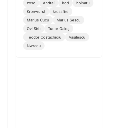
zoso
Andrei
Irod
hoinaru
Kronwurst
krossfire
Marius Cucu
Marius Sescu
Ovi Sîrb
Tudor Galoș
Teodor Costachioiu
Vasilescu
Nwradu