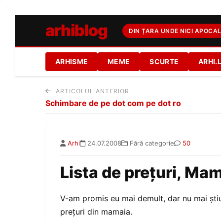
arhiblog
DIN ȚARA UNDE NICI APOCAL
ARHISME
MEME
SCURTE
ARHI.
ARTICOLUL ANTERIOR
Schimbare de pe dot com pe dot ro
Arhi
24.07.2008
Fără categorie
50
Lista de preţuri, M
V-am promis eu mai demult, dar nu mai ştiu 
preţuri din mamaia.