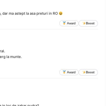
a, dar ma astept la asa preturi in RO
Award
Boost
ral.
erg la munte.
Award
Boost
a in loc de zahar pudra?