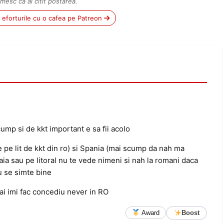
mesc că ai citit postarea.
ii eforturile cu o cafea pe Patreon
ump si de kkt important e sa fii acolo
e pe lit de kkt din ro) si Spania (mai scump da nah ma
ia sau pe litoral nu te vede nimeni si nah la romani daca
u se simte bine
mai imi fac concediu never in RO
Award
Boost