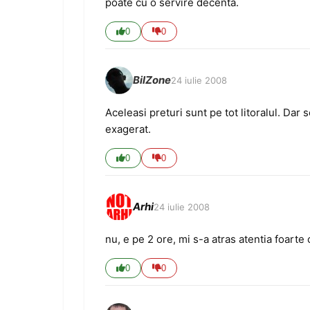
poate cu o servire decenta.
0
0
BilZone
24 iulie 2008
Aceleasi preturi sunt pe tot litoralul. Dar 
exagerat.
0
0
Arhi
24 iulie 2008
nu, e pe 2 ore, mi s-a atras atentia foarte 
0
0