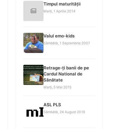
Timpul maturității
Marți, 1 Aprilie 2014
Valul emo-kids
Sâmbătă, 1 Septembrie 2007
Retrage-ți banii de pe
Cardul National de
Sănătate
Marți, 5 Mai 2015
ASL PLS
Sâmbătă, 24 August 2019