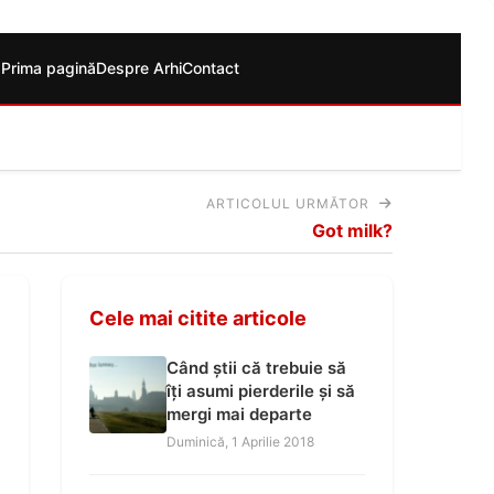
Prima pagină
Despre Arhi
Contact
ARTICOLUL URMĂTOR
Got milk?
Cele mai citite articole
Când știi că trebuie să
îți asumi pierderile și să
mergi mai departe
Duminică, 1 Aprilie 2018