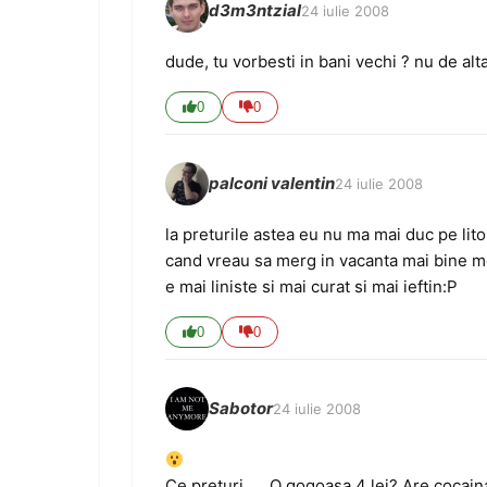
d3m3ntzial
24 iulie 2008
dude, tu vorbesti in bani vechi ? nu de alt
0
0
palconi valentin
24 iulie 2008
la preturile astea eu nu ma mai duc pe lito
cand vreau sa merg in vacanta mai bine m
e mai liniste si mai curat si mai ieftin:P
0
0
Sabotor
24 iulie 2008
Ce preturi….. O gogoasa 4 lei? Are cocain