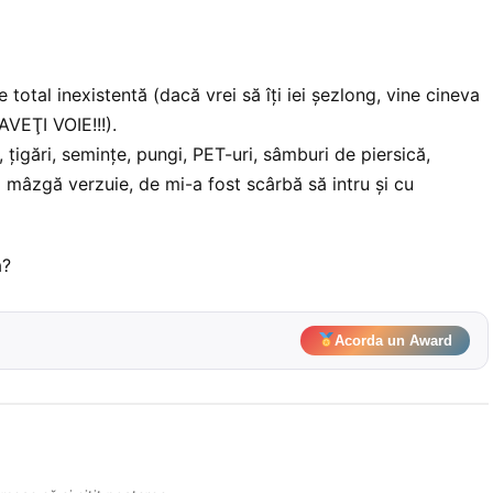
 total inexistentă (dacă vrei să îţi iei şezlong, vine cineva
AVEŢI VOIE!!!).
ţigări, seminţe, pungi, PET-uri, sâmburi de piersică,
 mâzgă verzuie, de mi-a fost scârbă să intru şi cu
a?
Acorda un Award