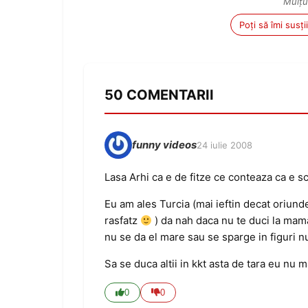
Mulțu
Poți să îmi susț
50 COMENTARII
funny videos
24 iulie 2008
Lasa Arhi ca e de fitze ce conteaza ca e sc
Eu am ales Turcia (mai ieftin decat oriund
rasfatz
) da nah daca nu te duci la mama
nu se da el mare sau se sparge in figuri n
Sa se duca altii in kkt asta de tara eu nu 
0
0