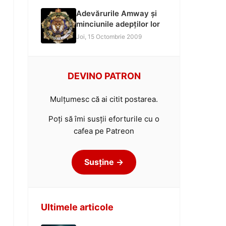
Adevărurile Amway și
minciunile adepților lor
Joi, 15 Octombrie 2009
DEVINO PATRON
Mulțumesc că ai citit postarea.
Poți să îmi susții eforturile cu o
cafea pe Patreon
Susține →
Ultimele articole