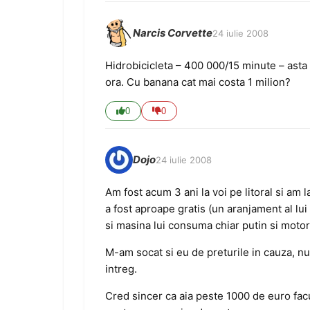
Narcis Corvette
24 iulie 2008
Hidrobicicleta – 400 000/15 minute – asta e
ora. Cu banana cat mai costa 1 milion?
0
0
Dojo
24 iulie 2008
Am fost acum 3 ani la voi pe litoral si am 
a fost aproape gratis (un aranjament al lui 
si masina lui consuma chiar putin si motori
M-am socat si eu de preturile in cauza, n
intreg.
Cred sincer ca aia peste 1000 de euro facut