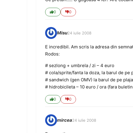
0
0
Misu
24 iulie 2008
E incredibil. Am scris la adresa din semna
Rodos:
# sezlong + umbrela / zi – 4 euro
# cola/sprite/fanta la doza, la barul de pe 
# sandwich (gen OMV) la barul de pe plaja
# hidrobicileta – 10 euro / ora (fara buletin
0
0
mircea
24 iulie 2008