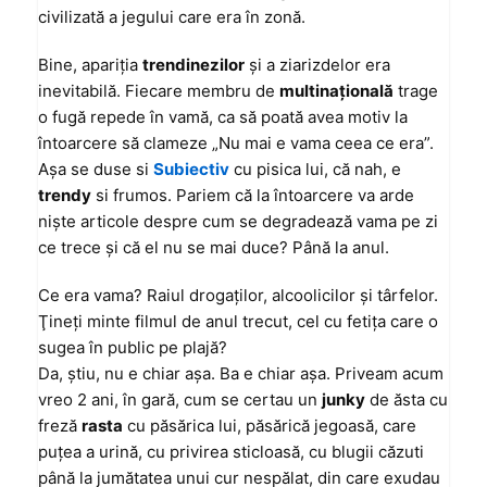
civilizată a jegului care era în zonă.
Bine, apariţia
trendinezilor
şi a ziarizdelor era
inevitabilă. Fiecare membru de
multinaţională
trage
o fugă repede în vamă, ca să poată avea motiv la
întoarcere să clameze „Nu mai e vama ceea ce era”.
Aşa se duse si
Subiectiv
cu pisica lui, că nah, e
trendy
si frumos. Pariem că la întoarcere va arde
nişte articole despre cum se degradează vama pe zi
ce trece şi că el nu se mai duce? Până la anul.
Ce era vama? Raiul drogaţilor, alcoolicilor şi târfelor.
Ţineţi minte filmul de anul trecut, cel cu fetiţa care o
sugea în public pe plajă?
Da, ştiu, nu e chiar aşa. Ba e chiar aşa. Priveam acum
vreo 2 ani, în gară, cum se certau un
junky
de ăsta cu
freză
rasta
cu păsărica lui, păsărică jegoasă, care
puţea a urină, cu privirea sticloasă, cu blugii căzuti
până la jumătatea unui cur nespălat, din care exudau