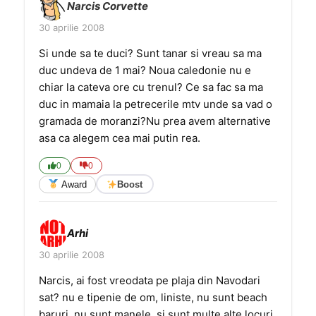
Narcis Corvette
30 aprilie 2008
Si unde sa te duci? Sunt tanar si vreau sa ma
duc undeva de 1 mai? Noua caledonie nu e
chiar la cateva ore cu trenul? Ce sa fac sa ma
duc in mamaia la petrecerile mtv unde sa vad o
gramada de moranzi?Nu prea avem alternative
asa ca alegem cea mai putin rea.
0
0
Award
Boost
Arhi
30 aprilie 2008
Narcis, ai fost vreodata pe plaja din Navodari
sat? nu e tipenie de om, liniste, nu sunt beach
baruri, nu sunt manele. si sunt multe alte locuri.