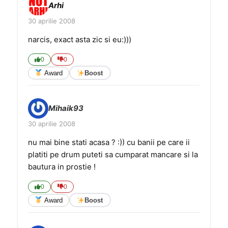
Arhi
30 aprilie 2008
narcis, exact asta zic si eu:)))
0
0
Award
Boost
Mihaik93
30 aprilie 2008
nu mai bine stati acasa ? :)) cu banii pe care ii
platiti pe drum puteti sa cumparat mancare si la
bautura in prostie !
0
0
Award
Boost