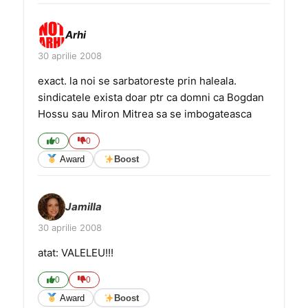
Arhi
30 aprilie 2008
exact. la noi se sarbatoreste prin haleala.
sindicatele exista doar ptr ca domni ca Bogdan
Hossu sau Miron Mitrea sa se imbogateasca
0
0
Award
Boost
Jamilla
30 aprilie 2008
atat: VALELEU!!!
0
0
Award
Boost