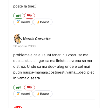
poate la tine:))
0
0
Award
Boost
Narcis Corvette
30 aprilie 2008
problema e ca eu sunt tanar, nu vreau sa ma
duc sa stau singur sa ma linistesc vreau sa ma
distrez. Unde sa ma duc- aleg unde e cel mai
putin naspa-mamaia,costinesti,vama….deci plec
in vama diseara.
0
0
Award
Boost