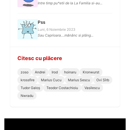
Intre timp pu*etii de la La Familia si-au...
Pss
Luni, 6 Noiembrie 2023
Sau Caprioara....mănânc si plâng...
Citesc cu plăcere
zoso
Andrei
Irod
hoinaru
Kronwurst
krossfire
Marius Cucu
Marius Sescu
Ovi Sîrb
Tudor Galoș
Teodor Costachioiu
Vasilescu
Nwradu