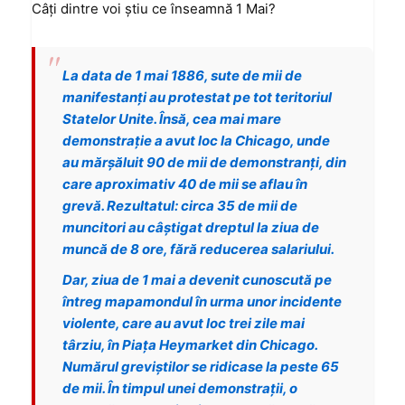
Câţi dintre voi ştiu ce înseamnă 1 Mai?
La data de 1 mai 1886, sute de mii de
manifestanţi au protestat pe tot teritoriul
Statelor Unite. Însă, cea mai mare
demonstraţie a avut loc la Chicago, unde
au mărşăluit 90 de mii de demonstranţi, din
care aproximativ 40 de mii se aflau în
grevă. Rezultatul: circa 35 de mii de
muncitori au câştigat dreptul la ziua de
muncă de 8 ore, fără reducerea salariului.
Dar, ziua de 1 mai a devenit cunoscută pe
întreg mapamondul în urma unor incidente
violente, care au avut loc trei zile mai
târziu, în Piaţa Heymarket din Chicago.
Numărul greviştilor se ridicase la peste 65
de mii. În timpul unei demonstraţii, o