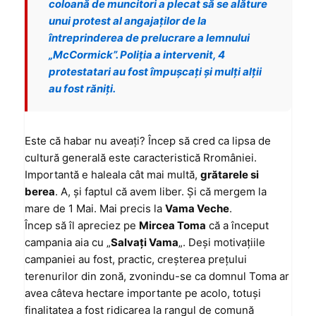
coloană de muncitori a plecat să se alăture
unui protest al angajaţilor de la
întreprinderea de prelucrare a lemnului
„McCormick”. Poliţia a intervenit, 4
protestatari au fost împuşcaţi şi mulţi alţii
au fost răniţi.
Este că habar nu aveaţi? Încep să cred ca lipsa de
cultură generală este caracteristică Rromâniei.
Importantă e haleala cât mai multă,
grătarele si
berea
. A, şi faptul că avem liber. Şi că mergem la
mare de 1 Mai. Mai precis la
Vama Veche
.
Încep să îl apreciez pe
Mircea Toma
că a început
campania aia cu „
Salvaţi Vama
„. Deşi motivaţiile
campaniei au fost, practic, creşterea preţului
terenurilor din zonă, zvonindu-se ca domnul Toma ar
avea câteva hectare importante pe acolo, totuşi
finalitatea a fost ridicarea la rangul de comună