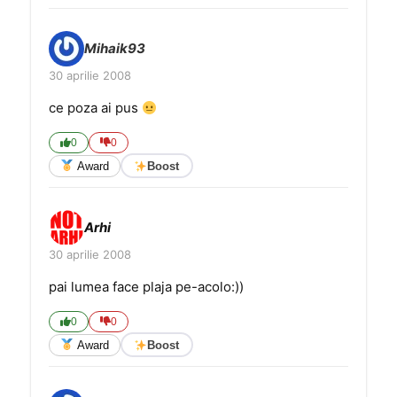
Mihaik93
30 aprilie 2008
ce poza ai pus
0
0
Award
Boost
Arhi
30 aprilie 2008
pai lumea face plaja pe-acolo:))
0
0
Award
Boost