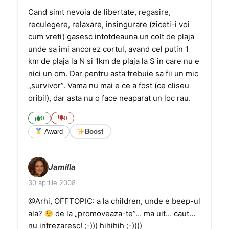
Cand simt nevoia de libertate, regasire,
reculegere, relaxare, insingurare (ziceti-i voi
cum vreti) gasesc intotdeauna un colt de plaja
unde sa imi ancorez cortul, avand cel putin 1
km de plaja la N si 1km de plaja la S in care nu e
nici un om. Dar pentru asta trebuie sa fii un mic
„survivor”. Vama nu mai e ce a fost (ce cliseu
oribil), dar asta nu o face neaparat un loc rau.
0
0
Award
Boost
Jamilla
30 aprilie 2008
@Arhi, OFFTOPIC: a la children, unde e beep-ul
ala?
de la „promoveaza-te”… ma uit… caut…
nu intrezaresc! ;-))) hihihih ;-))))