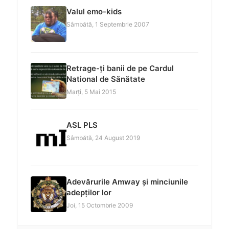
Valul emo-kids
Sâmbătă, 1 Septembrie 2007
Retrage-ți banii de pe Cardul
National de Sănătate
Marți, 5 Mai 2015
ASL PLS
Sâmbătă, 24 August 2019
Adevărurile Amway și minciunile
adepților lor
Joi, 15 Octombrie 2009