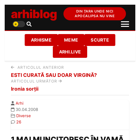
arhiblog
DIN ȚARA UNDE NICI
APOCALIPSA NU VINE
ARHISME
MEME
SCURTE
ARHI.LIVE
ARTICOLUL ANTERIOR
ESTI CURATĂ SAU DOAR VIRGINĂ?
ARTICOLUL URMĂTOR
Ironia sorţii
Arhi
30.04.2008
Diverse
26
1 MAI MUNCITORESC ÎN VAMĂ