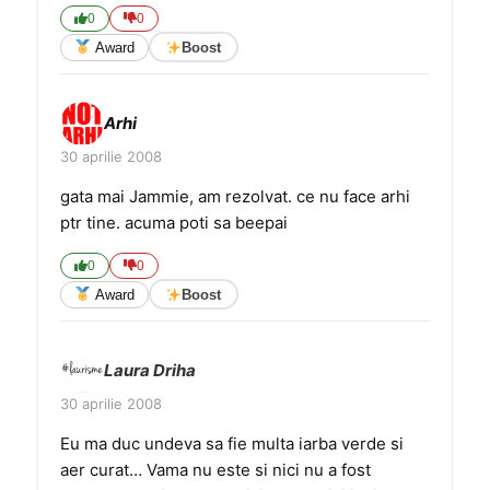
0
0
Award
Boost
Arhi
30 aprilie 2008
gata mai Jammie, am rezolvat. ce nu face arhi
ptr tine. acuma poti sa beepai
0
0
Award
Boost
Laura Driha
30 aprilie 2008
Eu ma duc undeva sa fie multa iarba verde si
aer curat… Vama nu este si nici nu a fost