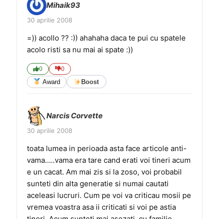
Mihaik93
30 aprilie 2008
=)) acollo ?? :)) ahahaha daca te pui cu spatele
acolo risti sa nu mai ai spate :))
0
0
Award
Boost
Narcis Corvette
30 aprilie 2008
toata lumea in perioada asta face articole anti-
vama…..vama era tare cand erati voi tineri acum
e un cacat. Am mai zis si la zoso, voi probabil
sunteti din alta generatie si numai cautati
aceleasi lucruri. Cum pe voi va criticau mosii pe
vremea voastra asa ii criticati si voi pe astia
tineri. Acum sunteti mai asezati, cu familie