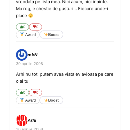
vreodata pe lista mea. Nici acum, nici inainte.
Ma rog, e chestie de gusturi… Fiecare unde-i
place
0
0
Award
Boost
mkN
30 aprilie 2008
Arhi,nu toti putem avea viata evlavioasa pe care
o ai tu!
0
0
Award
Boost
Arhi
30 aprilie 2008