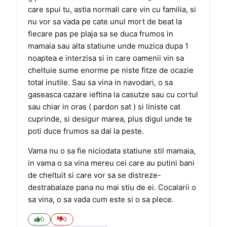
care spui tu, astia normali care vin cu familia, si
nu vor sa vada pe cate unul mort de beat la
fiecare pas pe plaja sa se duca frumos in
mamaia sau alta statiune unde muzica dupa 1
noaptea e interzisa si in care oamenii vin sa
cheltuie sume enorme pe niste fitze de ocazie
total inutile. Sau sa vina in navodari, o sa
gaseasca cazare ieftina la casutze sau cu cortul
sau chiar in oras ( pardon sat ) si liniste cat
cuprinde, si desigur marea, plus digul unde te
poti duce frumos sa dai la peste.
Vama nu o sa fie niciodata statiune stil mamaia,
in vama o sa vina mereu cei care au putini bani
de cheltuit si care vor sa se distreze-
destrabalaze pana nu mai stiu de ei. Cocalarii o
sa vina, o sa vada cum este si o sa plece.
0
0