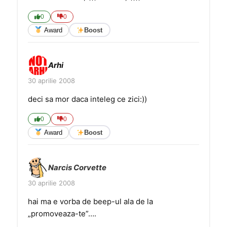
0
0
Award
Boost
Arhi
30 aprilie 2008
deci sa mor daca inteleg ce zici:))
0
0
Award
Boost
Narcis Corvette
30 aprilie 2008
hai ma e vorba de beep-ul ala de la
„promoveaza-te”….