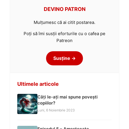
DEVINO PATRON
Mulțumesc că ai citit postarea.
Poți să îmi susții eforturile cu o cafea pe
Patreon
Susține →
Ultimele articole
Câți le-ați mai spune povești
copiilor?
Luni, 6 Noiembrie 2023
Episodul 5 – Amestecate