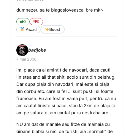
dumnezeu sa te blagosloveasca, bre mkN
0
0
Award
Boost
badjoke
7 mai 2008
imi place ca ai amintit de navodari, daca cauti
linistea and all that shit, acolo sunt din belshug.
Dar dupa plaja din navodari, mai este si plaja
din corbu etc. care la fel … sunt pustii si foarte
frumoase. Eu am fost in vama pe 1, pentru ca nu
am cautat liniste si pace, stau la 2km de plaja si
am pe saturate, am cautat pura destrabalare…
NU am dat de manale sau fitze de mamaia cu
gipane blabla si nici de turistii aia „normali” de