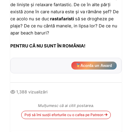
de linişte şi relaxare fantastic. De ce în alte părţi
există zone în care natura este şi va rămâne şef? De
ce acolo nu se duc
rastafaristi
să se drogheze pe
plaje? De ce nu cântă manele, in lipsa lor? De ce nu
apar beach baruri?
PENTRU CĂ NU SUNT ÎN ROMÂNIA!
Acorda un Award
1,388 vizualizări
Mulțumesc că ai citit postarea.
Poți să îmi susții eforturile cu o cafea pe Patreon