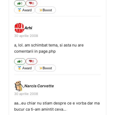
0
0
Award
Boost
Arhi
30 aprilie 2008
a, lol. am schimbat tema, si asta nu are
comentarii in page.php
0
0
Award
Boost
Narcis Corvette
30 aprilie 2008
aa…eu chiar nu stiam despre ce e vorba dar ma
bucur ca ti-am amintit ceva…