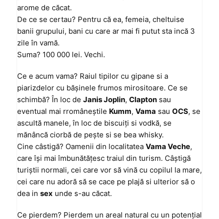
arome de căcat.
De ce se certau? Pentru că ea, femeia, cheltuise
banii grupului, bani cu care ar mai fi putut sta incă 3
zile în vamă.
Suma? 100 000 lei. Vechi.
Ce e acum vama? Raiul tipilor cu gipane si a
piarizdelor cu băşinele frumos mirositoare. Ce se
schimbă? În loc de
Janis Joplin
,
Clapton
sau
eventual mai rromâneştile
Kumm
,
Vama
sau
OCS
, se
ascultă manele, în loc de biscuiţi si vodkă, se
mănâncă ciorbă de peşte si se bea whisky.
Cine câstigă? Oamenii din localitatea
Vama Veche
,
care îşi mai îmbunătăţesc traiul din turism. Câştigă
turiştii normali, cei care vor să vină cu copilul la mare,
cei care nu adoră să se cace pe plajă si ulterior să o
dea in
sex
unde s-au căcat.
Ce pierdem? Pierdem un areal natural cu un potenţial