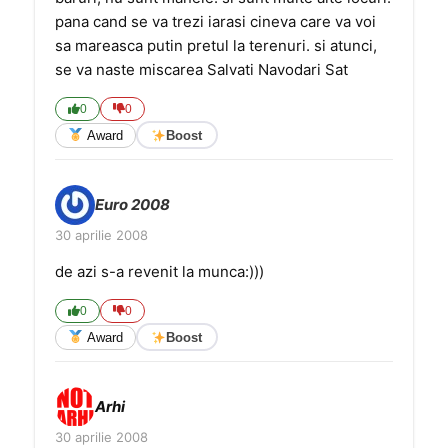
pana cand se va trezi iarasi cineva care va voi
sa mareasca putin pretul la terenuri. si atunci,
se va naste miscarea Salvati Navodari Sat
0
0
Award
Boost
Euro 2008
30 aprilie 2008
de azi s-a revenit la munca:)))
0
0
Award
Boost
Arhi
30 aprilie 2008