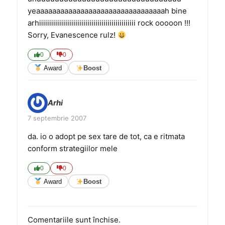
yeaaaaaaaaaaaaaaaaaaaaaaaaaaaaaaaah bine
arhiiiiiiiiiiiiiiiiiiiiiiiiiiiiiiiiiiiiiiiiiiiiiiii rock ooooon !!!
Sorry, Evanescence rulz!
0
0
Award
Boost
Arhi
7 septembrie 2007
da. io o adopt pe sex tare de tot, ca e ritmata
conform strategiilor mele
0
0
Award
Boost
Comentariile sunt închise.