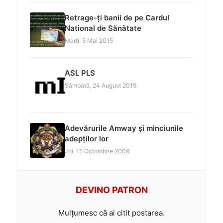
Retrage-ți banii de pe Cardul
National de Sănătate
Marți, 5 Mai 2015
ASL PLS
Sâmbătă, 24 August 2019
Adevărurile Amway și minciunile
adepților lor
Joi, 15 Octombrie 2009
DEVINO PATRON
Mulțumesc că ai citit postarea.