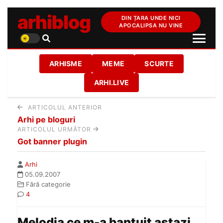
arhiblog
DIN ȚARA UNDE NICI
APOCALIPSA NU VINE
ARHISME
MEME
SCURTE
ARHI.LIVE
ARTICOLUL ANTERIOR
Arhi pe bloguri
ARTICOLUL URMĂTOR
Got banner plugin
Arhi
05.09.2007
Fără categorie
4
Melodia ce m-a bantuit astazi