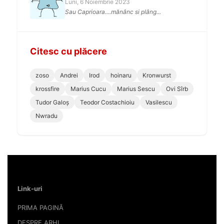
Luni, 6 Noiembrie 2023
Sau Caprioara....mănânc si plâng...
Citesc cu plăcere
zoso
Andrei
Irod
hoinaru
Kronwurst
krossfire
Marius Cucu
Marius Sescu
Ovi Sîrb
Tudor Galoș
Teodor Costachioiu
Vasilescu
Nwradu
Link-uri
PRIMA PAGINĂ
DESPRE ARHI