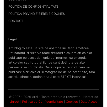
POLITICA DE CONFIDENȚIALITATE
POLITICA PRIVIND FISIERELE COOKIES
CONTACT
Legal
Arhiblog.ro este un site ce apartine lui Cetin Ametcea.
Detinatorul isi rezerva toate drepturile asupra articolelor
publicate pe acest domeniu de internet, cu exceptia
articolelor sau fotografiilor ce sunt detinute de alte
persoane sau publicatii. Orice copiere, reproducere sau
publicare a articolelor si fotografiilor de pe acest site, fara
acordul direct al detinatorului este STRICT interzisa!
© 2007 - 2026 Arhi - Toate drepturile rezervate | Hostat de
chroot
|
Politica de Confidentialitate
|
Cookies
|
Data Acces