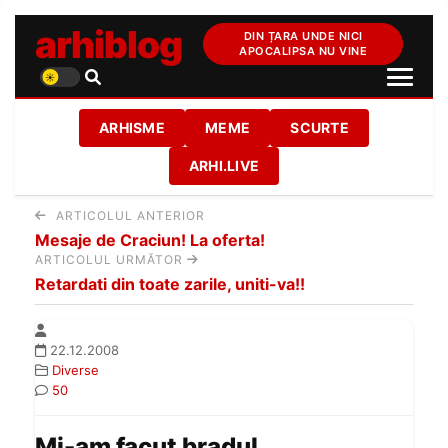
arhiblog
DIN ȚARA UNDE NICI
APOCALIPSA NU VINE
ARHISME
MEME
SCURTE
ARHI.LIVE
ARTICOLUL ANTERIOR
Mesaje de Craciun! La oferta!
ARTICOLUL URMĂTOR
Retardati din toate zarile, uniti-va!!
22.12.2008
Diverse
50
Mi-am facut bradul