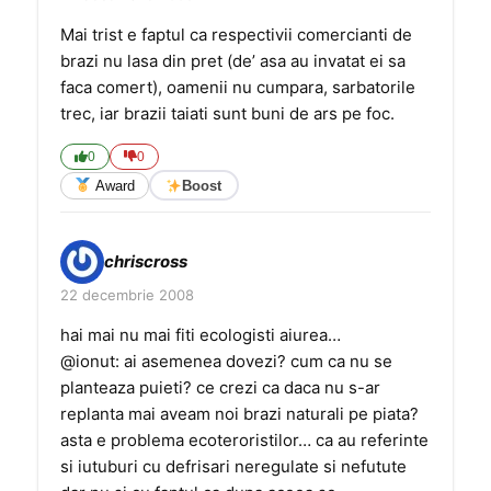
Mai trist e faptul ca respectivii comercianti de
brazi nu lasa din pret (de’ asa au invatat ei sa
faca comert), oamenii nu cumpara, sarbatorile
trec, iar brazii taiati sunt buni de ars pe foc.
0
0
Award
Boost
chriscross
22 decembrie 2008
hai mai nu mai fiti ecologisti aiurea…
@ionut: ai asemenea dovezi? cum ca nu se
planteaza puieti? ce crezi ca daca nu s-ar
replanta mai aveam noi brazi naturali pe piata?
asta e problema ecoteroristilor… ca au referinte
si iutuburi cu defrisari neregulate si nefutute