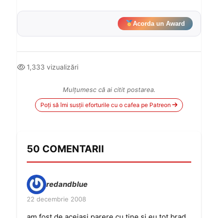
Acorda un Award
1,333 vizualizări
Mulțumesc că ai citit postarea.
Poți să îmi susții eforturile cu o cafea pe Patreon
50 COMENTARII
redandblue
22 decembrie 2008
am fost de aceiasi parere cu tine si eu tot brad