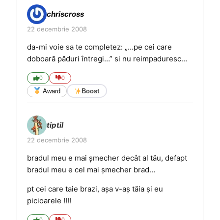
chriscross
22 decembrie 2008
da-mi voie sa te completez: „…pe cei care
doboară păduri întregi…” si nu reimpaduresc…
0
0
Award
Boost
tiptil
22 decembrie 2008
bradul meu e mai şmecher decât al tău, defapt
bradul meu e cel mai şmecher brad…
pt cei care taie brazi, aşa v-aş tăia şi eu
picioarele !!!!