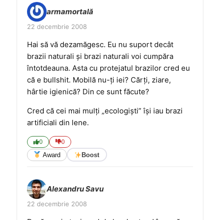
armamortală
22 decembrie 2008
Hai să vă dezamăgesc. Eu nu suport decât
brazii naturali şi brazi naturali voi cumpăra
întotdeauna. Asta cu protejatul brazilor cred eu
că e bullshit. Mobilă nu-ţi iei? Cărţi, ziare,
hârtie igienică? Din ce sunt făcute?
Cred că cei mai mulţi „ecologişti” îşi iau brazi
artificiali din lene.
0
0
Award
Boost
Alexandru Savu
22 decembrie 2008