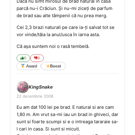
Dacă nu simt mirosul de brad natural în casă
parcă nu-i Crăciun. Și nu-mi ziceți de parfum
de brad sau alte tâmpenii că nu prea merg.
Cei 2,3 brazi naturali pe care ia-ți salvat tot se
vor vinde/tăia la anul/usca în iarna asta.
Că așa suntem noi o rasă tembelă.
0
0
Award
Boost
KingSnake
22 decembrie 2008
Eu am dat 100 lei pe brad. E natural si are cam
1,80 m. Am vrut sa-mi iau un brad in ghiveci, dar
sunt si foarte scumpi si e o intreaga tararaie sa-
l cari in casa. Si sunt si micuti.