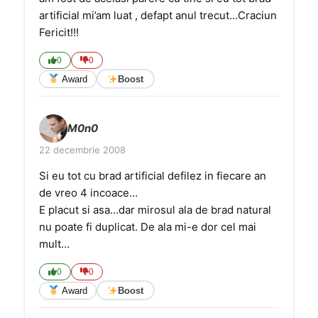
artificial mi’am luat , defapt anul trecut…Craciun
Fericit!!!
0
0
Award
Boost
M0n0
22 decembrie 2008
Si eu tot cu brad artificial defilez in fiecare an
de vreo 4 incoace…
E placut si asa…dar mirosul ala de brad natural
nu poate fi duplicat. De ala mi-e dor cel mai
mult…
0
0
Award
Boost