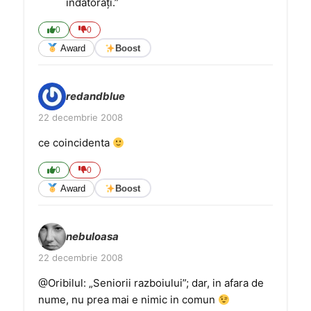
îndatoraţi.”
0
0
Award
Boost
redandblue
22 decembrie 2008
ce coincidenta
0
0
Award
Boost
nebuloasa
22 decembrie 2008
@Oribilul: „Seniorii razboiului”; dar, in afara de
nume, nu prea mai e nimic in comun