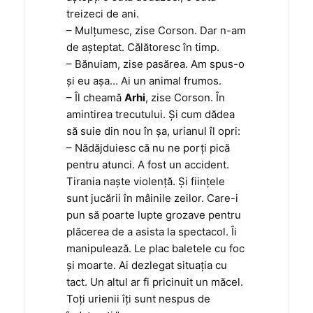
treizeci de ani.
– Mulţumesc, zise Corson. Dar n-am
de aşteptat. Călătoresc în timp.
– Bănuiam, zise pasărea. Am spus-o
şi eu aşa… Ai un animal frumos.
– Îl cheamă
Arhi
, zise Corson. În
amintirea trecutului. Şi cum dădea
să suie din nou în şa, urianul îl opri:
– Nădăjduiesc că nu ne porţi pică
pentru atunci. A fost un accident.
Tirania naşte violenţă. Şi fiinţele
sunt jucării în mâinile zeilor. Care-i
pun să poarte lupte grozave pentru
plăcerea de a asista la spectacol. Îi
manipulează. Le plac baletele cu foc
şi moarte. Ai dezlegat situaţia cu
tact. Un altul ar fi pricinuit un măcel.
Toţi urienii îţi sunt nespus de