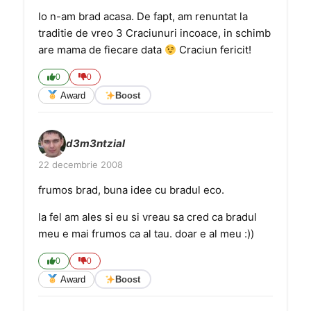
Io n-am brad acasa. De fapt, am renuntat la
traditie de vreo 3 Craciunuri incoace, in schimb
are mama de fiecare data
Craciun fericit!
0
0
Award
Boost
d3m3ntzial
22 decembrie 2008
frumos brad, buna idee cu bradul eco.
la fel am ales si eu si vreau sa cred ca bradul
meu e mai frumos ca al tau. doar e al meu :))
0
0
Award
Boost