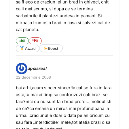
sa fi eco de craciun iei un brad in ghiveci, chit
ca ii mai scump, si dupa ce se termina
sarbatorile il plantezi undeva in pamant. Si
miroasa frumos a brad in casa si salvezi cat de
cat planeta.
0
0
Award
Boost
upsisreal
22 decembrie 2008
bai arhi,acum sincer sincer!la cat se fura in tara
asta,tu mai ai timp sa contorizezi cati brazi se
taie?nici eu nu sunt fan brad!prefer…molidul!stii
de ce?ca emana un miros mai profund!pana la
urma…craciunul e doar o data pe an!oricum cu
sau fara „interdictiile” mele,tot atatia brazi o sa