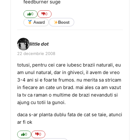
feedburner suge
0
0
Award
Boost
little dot
22 decembrie 2008
totusi, pentru cei care iubesc brazii naturali, eu
am unul natural, dar in ghiveci, il avem de vreo
3-4 ani si e foarte frumos. nu merita sa stricam
in fiecare an cate un brad. mai ales ca am vazut
la tv ca raman o multime de brazi nevanduti si
ajung cu totii la gunoi.
daca s-ar planta dublu fata de cat se taie, atunci
ar fi ok
0
0