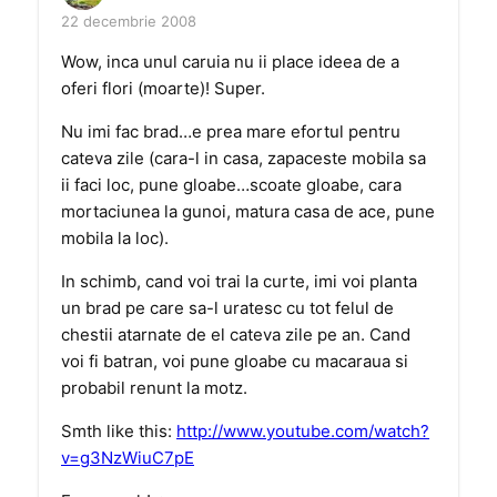
22 decembrie 2008
Wow, inca unul caruia nu ii place ideea de a
oferi flori (moarte)! Super.
Nu imi fac brad…e prea mare efortul pentru
cateva zile (cara-l in casa, zapaceste mobila sa
ii faci loc, pune gloabe…scoate gloabe, cara
mortaciunea la gunoi, matura casa de ace, pune
mobila la loc).
In schimb, cand voi trai la curte, imi voi planta
un brad pe care sa-l uratesc cu tot felul de
chestii atarnate de el cateva zile pe an. Cand
voi fi batran, voi pune gloabe cu macaraua si
probabil renunt la motz.
Smth like this:
http://www.youtube.com/watch?
v=g3NzWiuC7pE