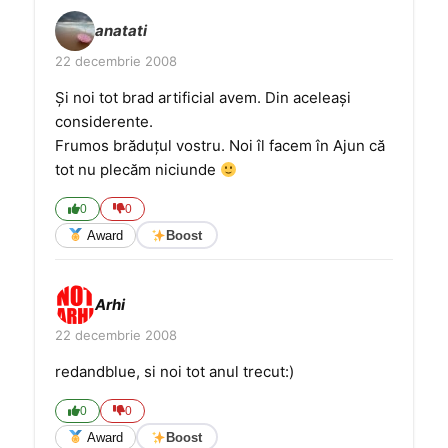
anatati
22 decembrie 2008
Şi noi tot brad artificial avem. Din aceleaşi
considerente.
Frumos brăduţul vostru. Noi îl facem în Ajun că
tot nu plecăm niciunde
0
0
Award
Boost
Arhi
22 decembrie 2008
redandblue, si noi tot anul trecut:)
0
0
Award
Boost