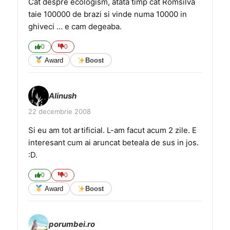
Cat despre ecologism, atata timp cat Romsilva
taie 100000 de brazi si vinde numa 10000 in
ghiveci … e cam degeaba.
0
0
Award
Boost
Alinush
22 decembrie 2008
Si eu am tot artificial. L-am facut acum 2 zile. E
interesant cum ai aruncat beteala de sus in jos.
:D.
0
0
Award
Boost
porumbei.ro