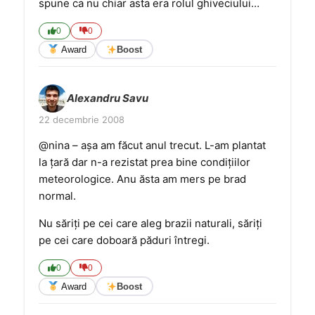
spune ca nu chiar asta era rolul ghiveciului…
0
0
Award
Boost
Alexandru Savu
22 decembrie 2008
@nina – așa am făcut anul trecut. L-am plantat
la țară dar n-a rezistat prea bine condițiilor
meteorologice. Anu ăsta am mers pe brad
normal.
Nu săriți pe cei care aleg brazii naturali, săriți
pe cei care doboară păduri întregi.
0
0
Award
Boost