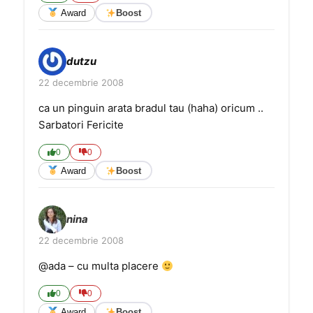
Award
Boost
dutzu
22 decembrie 2008
ca un pinguin arata bradul tau (haha) oricum ..
Sarbatori Fericite
0
0
Award
Boost
nina
22 decembrie 2008
@ada – cu multa placere
0
0
Award
Boost