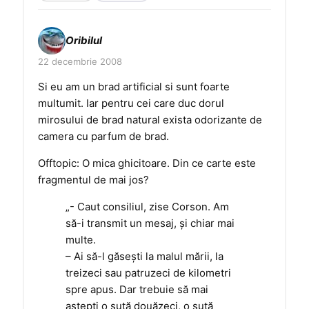
Oribilul
22 decembrie 2008
Si eu am un brad artificial si sunt foarte
multumit. Iar pentru cei care duc dorul
mirosului de brad natural exista odorizante de
camera cu parfum de brad.
Offtopic: O mica ghicitoare. Din ce carte este
fragmentul de mai jos?
„- Caut consiliul, zise Corson. Am
să-i transmit un mesaj, şi chiar mai
multe.
– Ai să-l găseşti la malul mării, la
treizeci sau patruzeci de kilometri
spre apus. Dar trebuie să mai
aştepţi o sută douăzeci, o sută