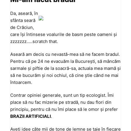
Da, aseară, în
sfânta seară
de Crăciun,
care îşi întinsese voalurile de basm peste oameni şi
zzzzzzz…..scratch that.
Aseară am decis cu nevastă-mea să ne facem bradul.
Pentru că pe 24 ne evacuăm la Bucureşti, să mâncăm
sarmale şi piftie de la soacră-sa,
actuala mea mamă
şi
să ne bucurăm şi noi ochiul, că cine ştie când ne mai
întoarcem.
Contrar opiniei generale, sunt un tip ecologist. Îmi
place să nu fac mizerie pe stradă, nu dau flori din
principiu, pentru că nu îmi place să le omor şi prefer
BRAZII ARTIFICIALI
.
Aveţi idee câte mii de tone de lemne se taie în fiecare