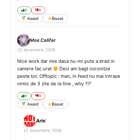
0
0
Award
Boost
Mos Califar
22 decembrie 2008
Nice work dar mie daca nu-mi pute a brad in
camere fac urat
Deci am bagt coronitze
peste tot. Offtopic : man, in feed nu mai intrase
nimic de 3 zile de la tine , why ?!?
0
0
Award
Boost
Arhi
22 decembrie 2008