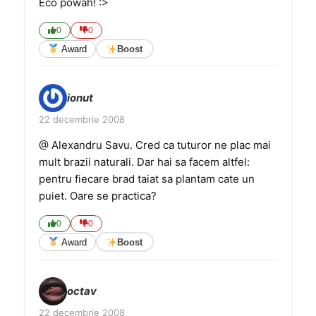
Eco powah! :>
0
0
Award
Boost
ionut
22 decembrie 2008
@ Alexandru Savu. Cred ca tuturor ne plac mai
mult brazii naturali. Dar hai sa facem altfel:
pentru fiecare brad taiat sa plantam cate un
puiet. Oare se practica?
0
0
Award
Boost
octav
22 decembrie 2008