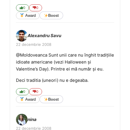
0
0
Award
Boost
Alexandru Savu
22 decembrie 2008
@Moldoveanca Sunt unii care nu înghit tradițiile
idioate americane (vezi Halloween și
Valentine’s Day). Printre ei mă număr și eu.
Deci traditia (uneori) nu e degeaba.
0
0
Award
Boost
nina
22 decembrie 2008