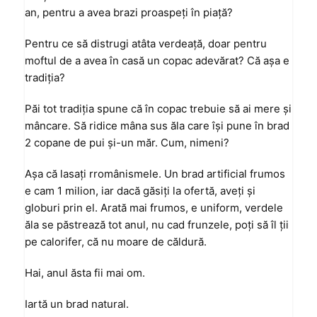
an, pentru a avea brazi proaspeţi în piaţă?
Pentru ce să distrugi atâta verdeaţă, doar pentru
moftul de a avea în casă un copac adevărat? Că aşa e
tradiţia?
Păi tot tradiţia spune că în copac trebuie să ai mere şi
mâncare. Să ridice mâna sus ăla care îşi pune în brad
2 copane de pui şi-un măr. Cum, nimeni?
Aşa că lasaţi rromânismele. Un brad artificial frumos
e cam 1 milion, iar dacă găsiţi la ofertă, aveţi şi
globuri prin el. Arată mai frumos, e uniform, verdele
ăla se păstrează tot anul, nu cad frunzele, poţi să îl ţii
pe calorifer, că nu moare de căldură.
Hai, anul ăsta fii mai om.
Iartă un brad natural.