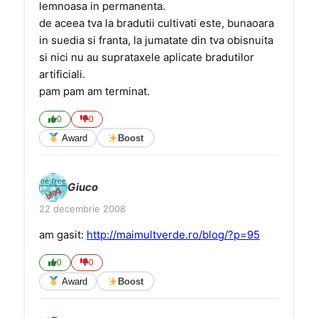
lemnoasa in permanenta.
de aceea tva la bradutii cultivati este, bunaoara
in suedia si franta, la jumatate din tva obisnuita
si nici nu au suprataxele aplicate bradutilor
artificiali.
pam pam am terminat.
0
0
Award
Boost
Giuco
22 decembrie 2008
am gasit:
http://maimultverde.ro/blog/?p=95
0
0
Award
Boost