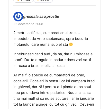
greseala sau prostie
22 decembrie 2008
2 metri, artificial, cumparat anul trecut.
Impodobit de vreo saptamana, spre bucuria
motanului care numai sub el sta
Innebunesc cand aud „da ba, dar nu miroase a
brad”. Du-te dragule in padure daca vrei sa-ti
miroasa a brazi, molizi si zada.
Ar mai fi o specie de cumparatori de brad,
cocalarii. Cocalari in sensul ca isi cumpara brad
in ghiveci, dar NU pentru a-l planta dupa anul
nou pe undeva intr-o padurice. Nuuu, ci ca sa
tina mai mult si sa nu se scuture. Iar in ianuarie
tot la buncar ajunge, cu tot cu ghiveci. Ceva-mi