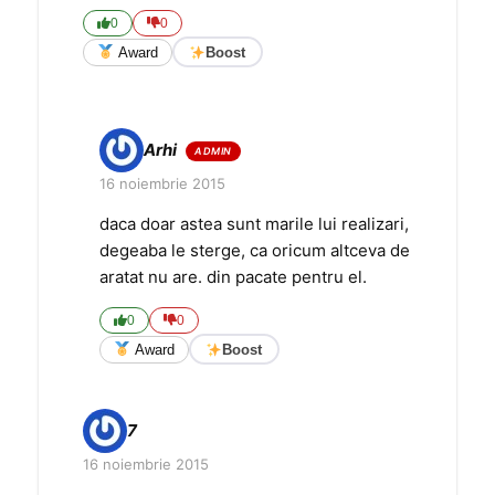
0
0
Award
Boost
Arhi
16 noiembrie 2015
daca doar astea sunt marile lui realizari,
degeaba le sterge, ca oricum altceva de
aratat nu are. din pacate pentru el.
0
0
Award
Boost
7
16 noiembrie 2015