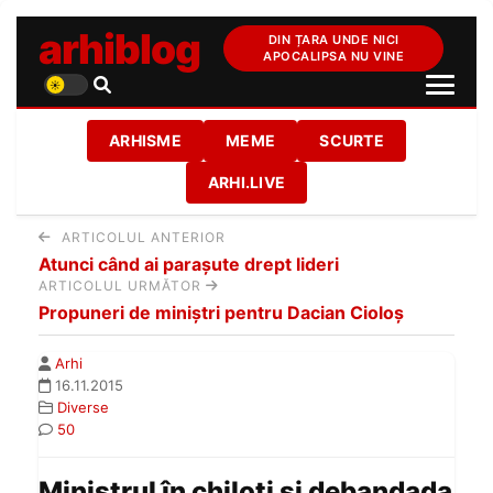
arhiblog
DIN ȚARA UNDE NICI
APOCALIPSA NU VINE
ARHISME
MEME
SCURTE
ARHI.LIVE
ARTICOLUL ANTERIOR
Atunci când ai parașute drept lideri
ARTICOLUL URMĂTOR
Propuneri de miniștri pentru Dacian Cioloș
Arhi
16.11.2015
Diverse
50
Ministrul în chiloți și debandada