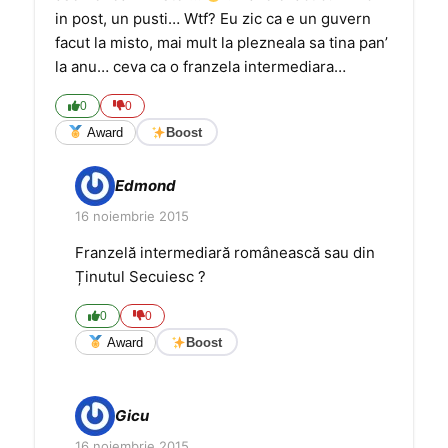
in post, un pusti… Wtf? Eu zic ca e un guvern
facut la misto, mai mult la plezneala sa tina pan’
la anu… ceva ca o franzela intermediara…
0
0
Award
Boost
Edmond
16 noiembrie 2015
Franzelă intermediară românească sau din
Ținutul Secuiesc ?
0
0
Award
Boost
Gicu
16 noiembrie 2015