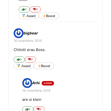
0
0
Award
Boost
bigbear
16 noiembrie 2015
Chilotii erau Boss.
0
0
Award
Boost
Arhi
16 noiembrie 2015
are si klein
0
0