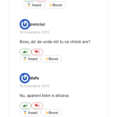
Award
Boost
penciuc
16 noiembrie 2015
Boss, da’ de unde stii tu ce chiloti are?
0
0
Award
Boost
dufu
16 noiembrie 2015
Nu, aparent klein e altceva.
0
0
Award
Boost