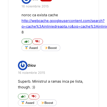
16 noiembrie 2015
noroc ca exista cache
http://webcache.googleusercontent.com/search?
q=cache%3Ainliniedreapta.ro&oq=cache%3Ainlin
8
0
0
Award
Boost
Gicu
16 noiembrie 2015
Superb. Ministrul a ramas inca pe lista,
though. :))
0
0
Award
Boost