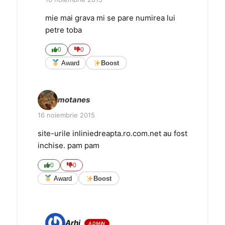
mie mai grava mi se pare numirea lui
petre toba
0
0
Award
Boost
motanes
16 noiembrie 2015
site-urile inliniedreapta.ro.com.net au fost
inchise. pam pam
0
0
Award
Boost
Arhi