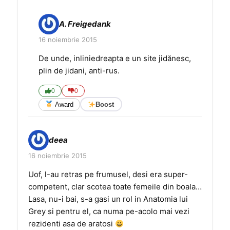
A. Freigedank
16 noiembrie 2015
De unde, inliniedreapta e un site jidănesc,
plin de jidani, anti-rus.
0
0
Award
Boost
deea
16 noiembrie 2015
Uof, l-au retras pe frumusel, desi era super-
competent, clar scotea toate femeile din boala…
Lasa, nu-i bai, s-a gasi un rol in Anatomia lui
Grey si pentru el, ca numa pe-acolo mai vezi
rezidenti asa de aratosi