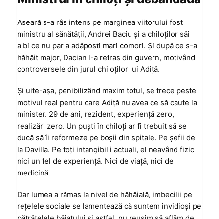
Aseară s-a râs intens pe marginea viitorului fost
ministru al sănătății, Andrei Baciu și a chiloților săi
albi ce nu par a adăposti mari comori. Și după ce s-a
hăhăit major, Dacian l-a retras din guvern, motivând
controversele din jurul chiloților lui Adiță.
Și uite-așa, penibilizând maxim totul, se trece peste
motivul real pentru care Adiță nu avea ce să caute la
minister. 29 de ani, rezident, experiență zero,
realizări zero. Un puști în chiloți ar fi trebuit să se
ducă să îi reformeze pe boșii din spitale. Pe șefii de
la Davilla. Pe toți intangibilii actuali, el neavând fizic
nici un fel de experiență. Nici de viață, nici de
medicină.
Dar lumea a rămas la nivel de hăhăială, imbecilii pe
rețelele sociale se lamentează că suntem invidioși pe
pătrățelele băiatului și astfel, nu reușim să aflăm de