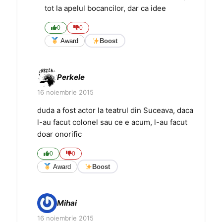
tot la apelul bocancilor, dar ca idee
0
0
Award
Boost
Perkele
16 noiembrie 2015
duda a fost actor la teatrul din Suceava, daca
l-au facut colonel sau ce e acum, l-au facut
doar onorific
0
0
Award
Boost
Mihai
16 noiembrie 2015