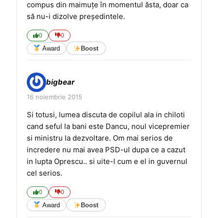
compus din maimuțe în momentul ăsta, doar ca
să nu-i dizolve președintele.
0
0
Award
Boost
bigbear
16 noiembrie 2015
Si totusi, lumea discuta de copilul ala in chiloti
cand seful la bani este Dancu, noul vicepremier
si ministru la dezvoltare. Om mai serios de
incredere nu mai avea PSD-ul dupa ce a cazut
in lupta Oprescu.. si uite-l cum e el in guvernul
cel serios.
0
0
Award
Boost