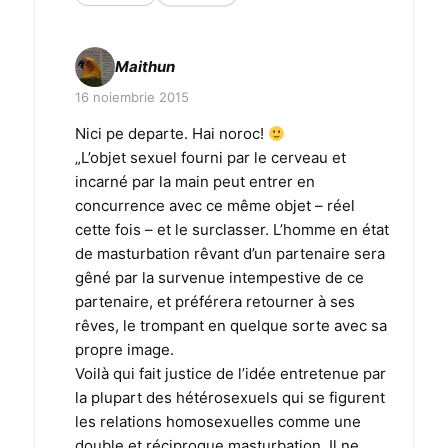
Maithun
16 noiembrie 2015
Nici pe departe. Hai noroc!
„L’objet sexuel fourni par le cerveau et
incarné par la main peut entrer en
concurrence avec ce même objet – réel
cette fois – et le surclasser. L’homme en état
de masturbation rêvant d’un partenaire sera
gêné par la survenue intempestive de ce
partenaire, et préférera retourner à ses
rêves, le trompant en quelque sorte avec sa
propre image.
Voilà qui fait justice de l’idée entretenue par
la plupart des hétérosexuels qui se figurent
les relations homosexuelles comme une
double et réciproque masturbation. Il ne