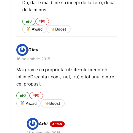
Da, dar e mai bine sa incepi de la zero, decat
de la minus.
0
0
Award
Boost
Gicu
16 noiembrie 2015
Mai grav e ca proprietarul site-ului xenofob
InLinieDreapta (.com, .net, .ro) e tot unul dintre
cei propusi.
0
0
Award
Boost
Arhi
16 noiembrie 2015