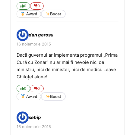
0
0
Award
Boost
dan gerosu
16 noiembrie 2015
Dacă guvernul ar implementa programul „Prima
Cură cu Zonar” nu ar mai fi nevoie nici de
ministru, nici de minister, nici de medici. Leave
Chiloțel alone!
0
0
Award
Boost
sebip
16 noiembrie 2015