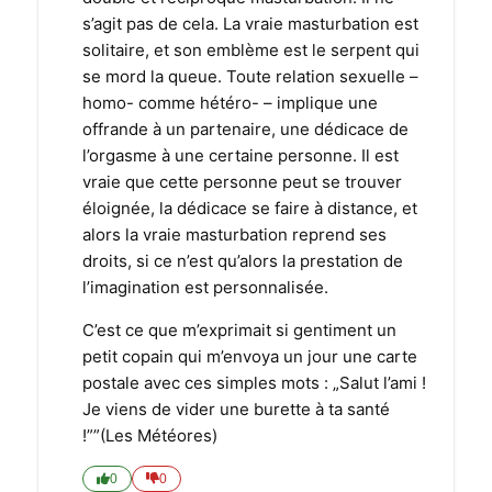
s’agit pas de cela. La vraie masturbation est
solitaire, et son emblème est le serpent qui
se mord la queue. Toute relation sexuelle –
homo- comme hétéro- – implique une
offrande à un partenaire, une dédicace de
l’orgasme à une certaine personne. Il est
vraie que cette personne peut se trouver
éloignée, la dédicace se faire à distance, et
alors la vraie masturbation reprend ses
droits, si ce n’est qu’alors la prestation de
l’imagination est personnalisée.
C’est ce que m’exprimait si gentiment un
petit copain qui m’envoya un jour une carte
postale avec ces simples mots : „Salut l’ami !
Je viens de vider une burette à ta santé
!””(Les Météores)
0
0