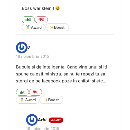
Boss war klein !
0
0
Award
Boost
7
16 noiembrie 2015
Bubuie si de inteligenta. Cand vine unul si iti
spune ca esti ministru, sa nu te repezi tu sa
stergi de pe facebook poze in chiloti si etc…
0
0
Award
Boost
Arhi
16 noiembrie 2015