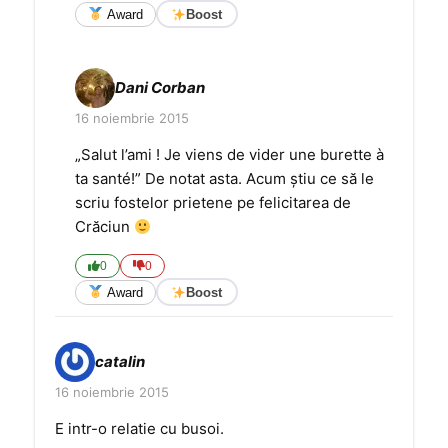
Award
Boost
Dani Corban
16 noiembrie 2015
„Salut l’ami ! Je viens de vider une burette à
ta santé!” De notat asta. Acum ştiu ce să le
scriu fostelor prietene pe felicitarea de
Crăciun
0
0
Award
Boost
catalin
16 noiembrie 2015
E intr-o relatie cu busoi.