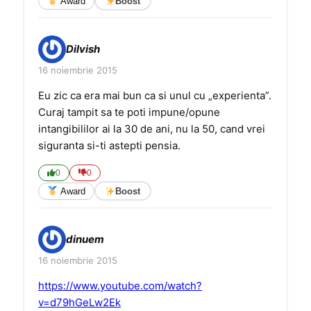
Award
Boost
Dilvish
16 noiembrie 2015
Eu zic ca era mai bun ca si unul cu „experienta”.
Curaj tampit sa te poti impune/opune
intangibililor ai la 30 de ani, nu la 50, cand vrei
siguranta si-ti astepti pensia.
0
0
Award
Boost
dinuem
16 noiembrie 2015
https://www.youtube.com/watch?
v=d79hGeLw2Ek