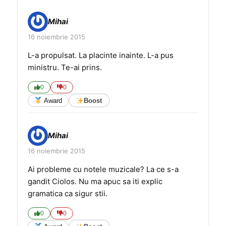
Mihai
16 noiembrie 2015
L-a propulsat. La placinte inainte. L-a pus
ministru. Te-ai prins.
0
0
Award
Boost
Mihai
16 noiembrie 2015
Ai probleme cu notele muzicale? La ce s-a
gandit Ciolos. Nu ma apuc sa iti explic
gramatica ca sigur stii.
0
0