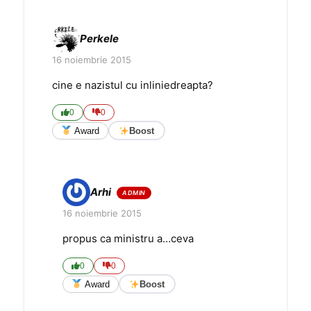
Perkele
16 noiembrie 2015
cine e nazistul cu inliniedreapta?
0
0
Award
Boost
Arhi
16 noiembrie 2015
propus ca ministru a…ceva
0
0
Award
Boost