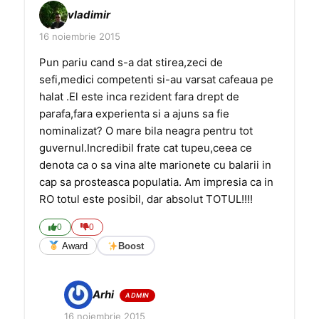
vladimir
16 noiembrie 2015
Pun pariu cand s-a dat stirea,zeci de
sefi,medici competenti si-au varsat cafeaua pe
halat .El este inca rezident fara drept de
parafa,fara experienta si a ajuns sa fie
nominalizat? O mare bila neagra pentru tot
guvernul.Incredibil frate cat tupeu,ceea ce
denota ca o sa vina alte marionete cu balarii in
cap sa prosteasca populatia. Am impresia ca in
RO totul este posibil, dar absolut TOTUL!!!!
0
0
Award
Boost
Arhi
16 noiembrie 2015