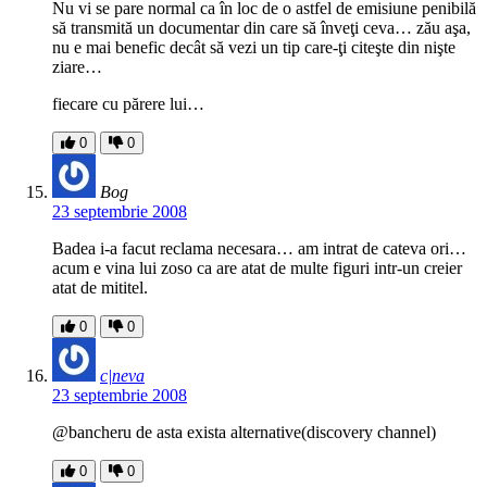
Nu vi se pare normal ca în loc de o astfel de emisiune penibilă
să transmită un documentar din care să înveţi ceva… zău aşa,
nu e mai benefic decât să vezi un tip care-ţi citeşte din nişte
ziare…
fiecare cu părere lui…
0
0
Bog
23 septembrie 2008
Badea i-a facut reclama necesara… am intrat de cateva ori…
acum e vina lui zoso ca are atat de multe figuri intr-un creier
atat de mititel.
0
0
c|neva
23 septembrie 2008
@bancheru de asta exista alternative(discovery channel)
0
0