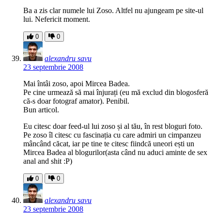
Ba a zis clar numele lui Zoso. Altfel nu ajungeam pe site-ul
lui. Nefericit moment.
0
0
alexandru savu
23 septembrie 2008
Mai întâi zoso, apoi Mircea Badea.
Pe cine urmează să mai înjurați (eu mă exclud din blogosferă
că-s doar fotograf amator). Penibil.
Bun articol.
Eu citesc doar feed-ul lui zoso și al tău, în rest bloguri foto.
Pe zoso îl citesc cu fascinația cu care admiri un cimpanzeu
mâncând căcat, iar pe tine te citesc fiindcă uneori ești un
Mircea Badea al blogurilor(asta când nu aduci aminte de sex
anal and shit :P)
0
0
alexandru savu
23 septembrie 2008