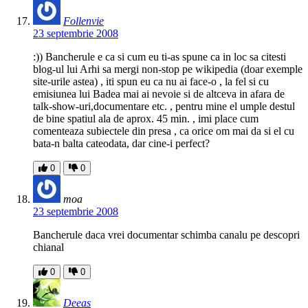
Follenvie
23 septembrie 2008
:)) Bancherule e ca si cum eu ti-as spune ca in loc sa citesti
blog-ul lui Arhi sa mergi non-stop pe wikipedia (doar exemple
site-urile astea) , iti spun eu ca nu ai face-o , la fel si cu
emisiunea lui Badea mai ai nevoie si de altceva in afara de
talk-show-uri,documentare etc. , pentru mine el umple destul
de bine spatiul ala de aprox. 45 min. , imi place cum
comenteaza subiectele din presa , ca orice om mai da si el cu
bata-n balta cateodata, dar cine-i perfect?
0
0
moa
23 septembrie 2008
Bancherule daca vrei documentar schimba canalu pe descopri
chianal
0
0
Deeas