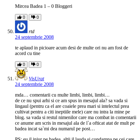
Mircea Badea 1 – 0 Bloggeri
0
0
rtd
24 septembrie 2008
te aplaud in picioare acum desi de multe ori nu am fost de
acord cu tine
0
0
VisUrat
24 septembrie 2008
mda… comentarii cu multe limbi, limbi, limbi…
de ce nu spui arhi si ce am spus in mesajul ala? sa vada si
lingaul (pentru ca el are coaiele prea mari si intelectul prea
cultivat pentru a citi ineptiile mele) care nu intra la mine pe
blog. sa vada si restul nimenilor care ma combat in comentarii
ce anume am scris in mesajul ala de l`a ofticat atat de mult pe
badea incat sa`mi dea numarul pe post…
PS: eu il injur pe badea, altii il lauda si condamna pe cei care