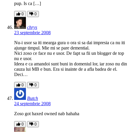
pup. Is ca […]
0
0
chrys
23 septembrie 2008
Nu-i usor sa iti mearga gura o ora si sa dai impresia ca nu iti
ajunge timpul. Mie mi se pare demential.
Nici zoso ce face nu e usor. De fapt sa fii un blogger de top
nu e usor.
Ideea e ca amandoi sunt buni in domeniul lor, iar zoso nu din
cauza lui MB e bun. Era si inainte de a afla badea de el.
Deci…
0
0
Butch
24 septembrie 2008
Zoso got haxed owned nab hahaha
0
0