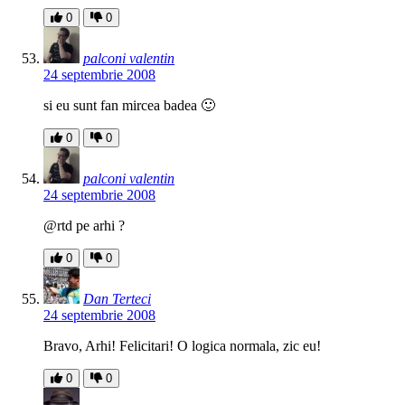
0
0
palconi valentin
24 septembrie 2008
si eu sunt fan mircea badea 🙂
0
0
palconi valentin
24 septembrie 2008
@rtd pe arhi ?
0
0
Dan Terteci
24 septembrie 2008
Bravo, Arhi! Felicitari! O logica normala, zic eu!
0
0