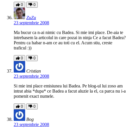
0
0
ZuZu
23 septembrie 2008
Ma bucur ca n-ai nimic cu Badea. Si mie imi place. De-aia te
intrebasem la articolul in care pozai in ninja Ce a facut Badea?
Pentru ca habar n-am ce au toti cu el. Acum stiu, creste
traficul :))
0
0
Cristian
23 septembrie 2008
Si mie imi place emisiunea lui Badea. Pe blog-ul lui zoso am
intrat abia *dupa* ce Badea a facut aluzie la el, ca parca nu i-a
pomenit exact numele.
0
0
Bog
23 septembrie 2008