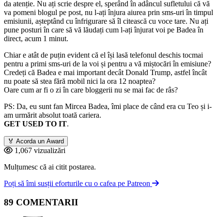
da atenție. Nu ați scrie despre el, sperând în adâncul sufletului că vă
va pomeni blogul pe post, nu l-ați înjura aiurea prin sms-uri în timpul
emisiunii, așteptând cu înfrigurare să îl citească cu voce tare. Nu ați
pune posturi în care să vă lăudați cum l-ați înjurat voi pe Badea în
direct, acum 1 minut.
Chiar e atât de puțin evident că el își lasă telefonul deschis tocmai
pentru a primi sms-uri de la voi și pentru a vă miștocări în emisiune?
Credeți că Badea e mai important decât Donald Trump, astfel încât
nu poate să stea fără mobil nici la ora 12 noaptea?
Oare cum ar fi o zi în care bloggerii nu se mai fac de râs?
PS: Da, eu sunt fan Mircea Badea, îmi place de când era cu Teo și i-
am urmărit absolut toată cariera.
GET USED TO IT
.
🏅
Acorda un Award
1,067 vizualizări
Mulțumesc că ai citit postarea.
Poți să îmi susții eforturile cu o cafea pe Patreon
89 COMENTARII