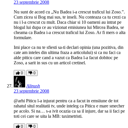
23 septembrie 2008
Nu sunt de acord cu „Nu Badea i-a crescut traficul lui Zoso.”.
Cum zicea si Bog mai sus, te inseli. Nu conteaza ca tu crezi ca
nu i l-a crescut cu mult. Daca chiar si 10 oameni au intrat pe
blogul lui dupa ce au vizionat emisiunea lui Mircea Badea, se
cheama ca Badea i-a crescut traficul lui Zoso. Ar fi mers o alta
formulare.
Imi place ca nu te sfiesti sa-ti declari opinia (una pozitiva, din
cate am inteles din ultima fraza a articolului) si ca nu faci ca
alde piticu care cand a vazut ca Badea l-a facut dobitoc pe
Zoso, a sarit in sus cu un articol cretinel.
0
0
Alinush
23 septembrie 2008
@arhi Piticu l-a injurat pentru ca a facut in emsiiune de tot
rahatul situl realitatii tv, unde inteleg ca Piticu e mare smecher
pe acolo. Si na… s-a ivit ocazia ca sa il injure, dar sa ii faci pe
toti cei care se uita la MB: taximetristi.
0
0