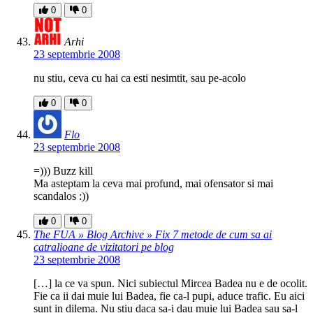
0
0
Arhi
23 septembrie 2008
nu stiu, ceva cu hai ca esti nesimtit, sau pe-acolo
0
0
Flo
23 septembrie 2008
=))) Buzz kill
Ma asteptam la ceva mai profund, mai ofensator si mai
scandalos :))
0
0
The FUA » Blog Archive » Fix 7 metode de cum sa ai
catralioane de vizitatori pe blog
23 septembrie 2008
[…] la ce va spun. Nici subiectul Mircea Badea nu e de ocolit.
Fie ca ii dai muie lui Badea, fie ca-l pupi, aduce trafic. Eu aici
sunt in dilema. Nu stiu daca sa-i dau muie lui Badea sau sa-l