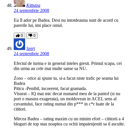
Kittutza
24 septembrie 2008
Eu îl ador pe Badea. Desi nu intotdeauna sunt de acord cu
parerile lui, imi place omul.
0
0
Spirt
24 septembrie 2008
Efectul de turma e in general inteles gresit. Primul scapa, cei
din urma au cele mai multe sanse sa NU.
Zoso – orice ai spune tu, si-a facut niste trafic pe seama lui
Badea
Piticu -Penibil, incoerent, facut gramada.
Visurat – IQ mai mic decat numarul meu de la pantof (si nu
port o masura exagerata), un moldovean in ACEL sens al
cuvantului, face rating numai din p*** in c*r luate de la
cititori.
Mircea Badea – rating maxim cu un minim efort – cititorii a 4
bloguri de top stau noaptea cu ochii impaienjeniti sa il asculte.