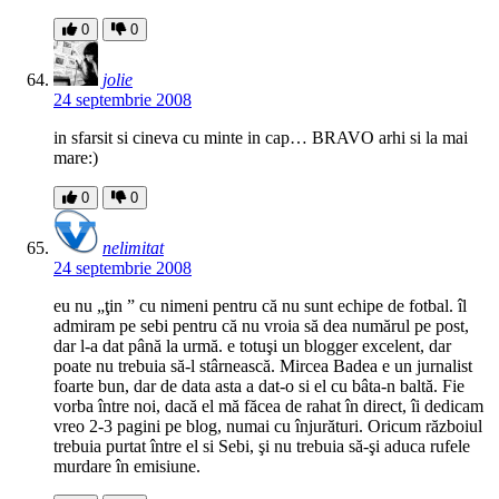
0
0
jolie
24 septembrie 2008
in sfarsit si cineva cu minte in cap… BRAVO arhi si la mai
mare:)
0
0
nelimitat
24 septembrie 2008
eu nu „ţin ” cu nimeni pentru că nu sunt echipe de fotbal. îl
admiram pe sebi pentru că nu vroia să dea numărul pe post,
dar l-a dat până la urmă. e totuşi un blogger excelent, dar
poate nu trebuia să-l stârnească. Mircea Badea e un jurnalist
foarte bun, dar de data asta a dat-o si el cu bâta-n baltă. Fie
vorba între noi, dacă el mă făcea de rahat în direct, îi dedicam
vreo 2-3 pagini pe blog, numai cu înjurături. Oricum războiul
trebuia purtat între el si Sebi, şi nu trebuia să-şi aduca rufele
murdare în emisiune.