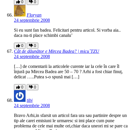
0
0
Floryan
24 septembrie 2008
Si eu sunt fan badea. Felicitari pentru articol. Si vorba aia..
daca nu-ti place schimbi canalu’
0
0
Cât de dăunător e Mircea Badea? | micu`TZU
24 septembrie 2008
[…] de comentarii la articolele curente iar la cele în care îl
înjură pa Mircea Badea are 50 – 70 ? Arhi a fost chiar finuț,
delicat …..Putea s-o spună mai […]
0
0
tibi
24 septembrie 2008
Bravo Arhi,in sfarsit un articol fara ura sau partinire despre un
tip ale carei emisiuni le urmaresc si imi place cum pune
problema de cele mai multe ori,chiar daca uneori mi se pare ca