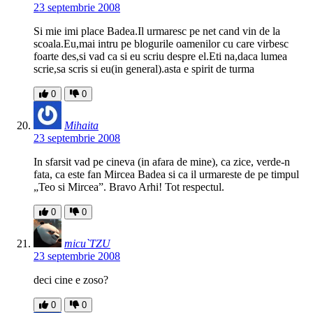
23 septembrie 2008
Si mie imi place Badea.Il urmaresc pe net cand vin de la
scoala.Eu,mai intru pe blogurile oamenilor cu care virbesc
foarte des,si vad ca si eu scriu despre el.Eti na,daca lumea
scrie,sa scris si eu(in general).asta e spirit de turma
0
0
Mihaita
23 septembrie 2008
In sfarsit vad pe cineva (in afara de mine), ca zice, verde-n
fata, ca este fan Mircea Badea si ca il urmareste de pe timpul
„Teo si Mircea”. Bravo Arhi! Tot respectul.
0
0
micu`TZU
23 septembrie 2008
deci cine e zoso?
0
0