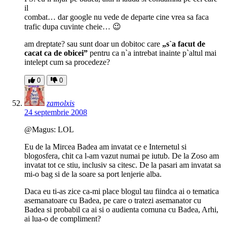
il
combat… dar google nu vede de departe cine vrea sa faca
trafic dupa cuvinte cheie… 😉
am dreptate? sau sunt doar un dobitoc care
„s`a facut de
cacat ca de obicei”
pentru ca n`a intrebat inainte p`altul mai
intelept cum sa procedeze?
0
0
zamolxis
24 septembrie 2008
@Magus: LOL
Eu de la Mircea Badea am invatat ce e Internetul si
blogosfera, chit ca l-am vazut numai pe iutub. De la Zoso am
invatat tot ce stiu, inclusiv sa citesc. De la pasari am invatat sa
mi-o bag si de la soare sa port lenjerie alba.
Daca eu ti-as zice ca-mi place blogul tau fiindca ai o tematica
asemanatoare cu Badea, pe care o tratezi asemanator cu
Badea si probabil ca ai si o audienta comuna cu Badea, Arhi,
ai lua-o de compliment?