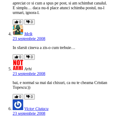
apreciat ce si cum a spus pe post, si am schimbat canalul.
E simplu… daca nu-ti place atunci schimba postul, nu-l
urmari, ignora-l.
0
0
Melk
23 septembrie 2008
In sfarsit cineva a zis-o cum trebuie…
0
0
Arhi
23 septembrie 2008
bai, e normal sa mai dai chixuri, ca nu te cheama Cristian
Topescu:))
0
0
Victor Ciutacu
23 septembrie 2008