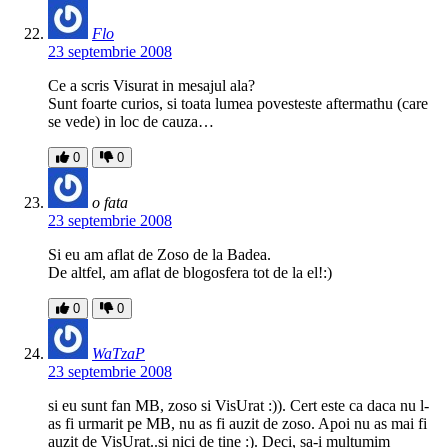
Flo
23 septembrie 2008
Ce a scris Visurat in mesajul ala?
Sunt foarte curios, si toata lumea povesteste aftermathu (care
se vede) in loc de cauza…
0
0
o fata
23 septembrie 2008
Si eu am aflat de Zoso de la Badea.
De altfel, am aflat de blogosfera tot de la el!:)
0
0
WaTzaP
23 septembrie 2008
si eu sunt fan MB, zoso si VisUrat :)). Cert este ca daca nu l-
as fi urmarit pe MB, nu as fi auzit de zoso. Apoi nu as mai fi
auzit de VisUrat..si nici de tine :). Deci, sa-i multumim