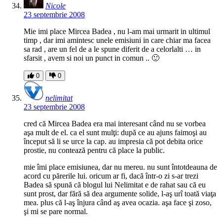
Nicole
23 septembrie 2008
Mie imi place Mircea Badea , nu l-am mai urmarit in ultimul
timp , dar imi amintesc unele emisiuni in care chiar ma facea
sa rad , are un fel de a le spune diferit de a celorlalti … in
sfarsit , avem si noi un punct in comun .. 🙂
0
0
nelimitat
23 septembrie 2008
cred că Mircea Badea era mai interesant când nu se vorbea
aşa mult de el. ca el sunt mulţi: după ce au ajuns faimoşi au
început să li se urce la cap. au impresia că pot debita orice
prostie, nu contează pentru că place la public.
mie îmi place emisiunea, dar nu mereu. nu sunt întotdeauna de
acord cu părerile lui. oricum ar fi, dacă într-o zi s-ar trezi
Badea să spună că blogul lui Nelimitat e de rahat sau că eu
sunt prost, dar fără să dea argumente solide, l-aş urî toată viaţa
mea. plus că l-aş înjura când aş avea ocazia. aşa face şi zoso,
şi mi se pare normal.