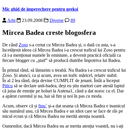
Mic ghid de imperechere pentru geeksi
Arhi
23.09.2008
Diverse
89
Mircea Badea creste blogosfera
De când
Zoso
s-a certat cu Mircea Badea și, o dată cu asta, s-a
încetățenit ideea că Mircea Badea i-a crescut traficul lui Zoso pentru
că i-a menționat numele în emisiune, a devenit practică oficială ca
fiecare blogger cu „ștaif” să producă diatribe împotriva lui Badea.
În primul rând, să lămurim o treabă. Nu Badea i-a crescut traficul lui
Zoso. Și atunci, ca și acum, avea un trafic măricel, relativ stabil.
În al 2 lea rând, deja devine CUMPLIT de jenant. Întâi a început
Piticu
să se declare anti-badea, deși eu știu martori care atestă faptul
că juisa de emoție pe holuri la Antena1, când a dat noroc cu el. Dar
a apărut curentul și na, hai să fim și noi în pas cu moda.
Acum, observ că și
finu`
și-a dat seama că Mircea Badea e inamicul
său numărul unu, că Mircea Badea e un idiot care se face de râs pe
micul ecran și că Mircea Badea nu merită atenția noastră.
Oamenilor, dacă Mircea Badea nu ar merita atenția voastră, nu i-ați