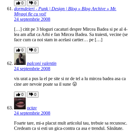
0
0
dormdeieri - Punk | Design | Blog » Blog Archive » Mr.
Miyagi fie cu voi!
24 septembrie 2008
[…] citit pe 3 bloguri cacaturi despre Mircea Badea si pe al 4-
lea am aflat ca Arhi e fan Mircea Badea. Sa traiesti, vecine (se
face cum ca noi stam in acelasi cartier… pe […]
0
0
palconi valentin
24 septembrie 2008
vis urat a pus la el pe site si nr de tel a lu mircea badea asa ca
cine are nevoie poate sa il sune 😛
0
0
octav
24 septembrie 2008
Foarte tare, mi-a placut mult articolul tau, trebuie sa recunosc.
Credeam ca si esti un gica-contra ca asa e trendul. Sănătate.