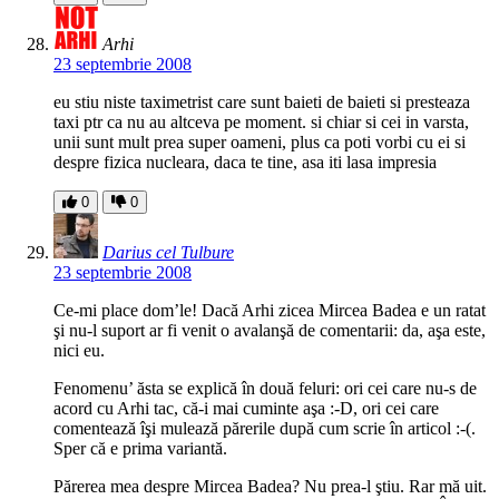
Arhi
23 septembrie 2008
eu stiu niste taximetrist care sunt baieti de baieti si presteaza
taxi ptr ca nu au altceva pe moment. si chiar si cei in varsta,
unii sunt mult prea super oameni, plus ca poti vorbi cu ei si
despre fizica nucleara, daca te tine, asa iti lasa impresia
0
0
Darius cel Tulbure
23 septembrie 2008
Ce-mi place dom’le! Dacă Arhi zicea Mircea Badea e un ratat
şi nu-l suport ar fi venit o avalanşă de comentarii: da, aşa este,
nici eu.
Fenomenu’ ăsta se explică în două feluri: ori cei care nu-s de
acord cu Arhi tac, că-i mai cuminte aşa :-D, ori cei care
comentează îşi mulează părerile după cum scrie în articol :-(.
Sper că e prima variantă.
Părerea mea despre Mircea Badea? Nu prea-l ştiu. Rar mă uit.