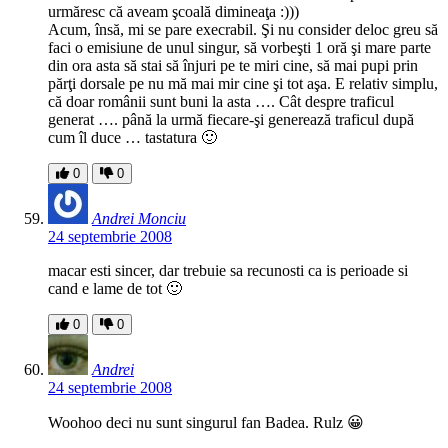
urmăresc că aveam şcoală dimineaţa :)))
Acum, însă, mi se pare execrabil. Şi nu consider deloc greu să
faci o emisiune de unul singur, să vorbeşti 1 oră şi mare parte
din ora asta să stai să înjuri pe te miri cine, să mai pupi prin
părţi dorsale pe nu mă mai mir cine şi tot aşa. E relativ simplu,
că doar românii sunt buni la asta …. Cât despre traficul
generat …. până la urmă fiecare-şi generează traficul după
cum îl duce … tastatura 🙂
0
0
Andrei Monciu
24 septembrie 2008
macar esti sincer, dar trebuie sa recunosti ca is perioade si
cand e lame de tot 🙂
0
0
Andrei
24 septembrie 2008
Woohoo deci nu sunt singurul fan Badea. Rulz 😀