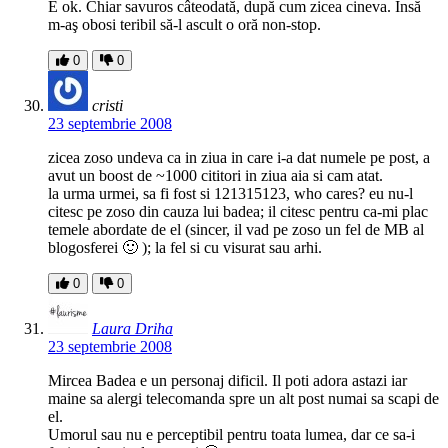
E ok. Chiar savuros câteodată, după cum zicea cineva. Însă
m-aş obosi teribil să-l ascult o oră non-stop.
0
0
cristi
23 septembrie 2008
zicea zoso undeva ca in ziua in care i-a dat numele pe post, a
avut un boost de ~1000 cititori in ziua aia si cam atat.
la urma urmei, sa fi fost si 121315123, who cares? eu nu-l
citesc pe zoso din cauza lui badea; il citesc pentru ca-mi plac
temele abordate de el (sincer, il vad pe zoso un fel de MB al
blogosferei 🙂 ); la fel si cu visurat sau arhi.
0
0
Laura Driha
23 septembrie 2008
Mircea Badea e un personaj dificil. Il poti adora astazi iar
maine sa alergi telecomanda spre un alt post numai sa scapi de
el.
Umorul sau nu e perceptibil pentru toata lumea, dar ce sa-i