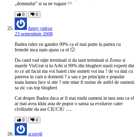
„domnului” si sa ne rugam ^^
0
0
funny videos
23 septembrie 2008
Badea rulez eu gandes 99% ca el mai putin la partea cu
femeile inca nam ajuns ca el 🙂
Da cand vad nijte terminati si da sunt terminati si Zosso si
marele VisUrat si tu Arhi si 99% din blogheri marii experti din
ro ce ati facut ma voi baieti cine sunteti voi ma ? de va dati cu
parerea in cam n domenii ? a sau e pe principiu e popular
toata lumea face si stie ? mie miar fi rusine de astfel de oameni
sa zic cas top blogheri
Cat despre Badea daca ar fi mai multi oameni in tara asta ca el
ar mai avea kktu asta de popor o sansa sa evolueze catre
civilizatie da asa CIUCIU ….
0
0
scorojit