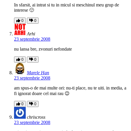
In sfarsit, ai intrat si tu in micul si meschinul meu grup de
interese 🙂
0
0
Arhi
23 septembrie 2008
nu lansa bre, zvonuri nefondate
0
0
Marele Han
23 septembrie 2008
am spus-o de mai multe ori: nu-ti place, nu te uiti. in media, a
fi ignorat doare cel mai rau 😉
0
0
chriscross
23 septembrie 2008