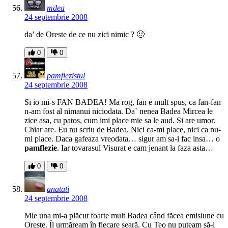
mdea
24 septembrie 2008
da’ de Oreste de ce nu zici nimic ? 🙂
0
0
pamflezistul
24 septembrie 2008
Si io mi-s FAN BADEA! Ma rog, fan e mult spus, ca fan-fan
n-am fost al nimanui niciodata. Da` nenea Badea Mircea le
zice asa, cu patos, cum imi place mie sa le aud. Si are umor.
Chiar are. Eu nu scriu de Badea. Nici ca-mi place, nici ca nu-
mi place. Daca gafeaza vreodata… sigur am sa-i fac insa… o
pamflezie
. Iar tovarasul Visurat e cam jenant la faza asta…
0
0
anatati
24 septembrie 2008
Mie una mi-a plăcut foarte mult Badea când făcea emisiune cu
Oreste. Îl urmăream în fiecare seară. Cu Teo nu puteam să-l