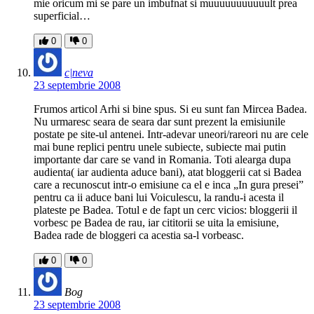
mie oricum mi se pare un imbufnat si muuuuuuuuuuult prea
superficial…
0
0
c|neva
23 septembrie 2008
Frumos articol Arhi si bine spus. Si eu sunt fan Mircea Badea.
Nu urmaresc seara de seara dar sunt prezent la emisiunile
postate pe site-ul antenei. Intr-adevar uneori/rareori nu are cele
mai bune replici pentru unele subiecte, subiecte mai putin
importante dar care se vand in Romania. Toti alearga dupa
audienta( iar audienta aduce bani), atat bloggerii cat si Badea
care a recunoscut intr-o emisiune ca el e inca „In gura presei”
pentru ca ii aduce bani lui Voiculescu, la randu-i acesta il
plateste pe Badea. Totul e de fapt un cerc vicios: bloggerii il
vorbesc pe Badea de rau, iar cititorii se uita la emisiune,
Badea rade de bloggeri ca acestia sa-l vorbeasc.
0
0
Bog
23 septembrie 2008